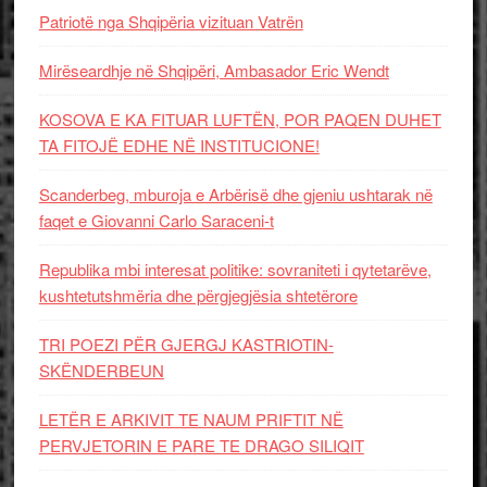
Patriotë nga Shqipëria vizituan Vatrën
Mirëseardhje në Shqipëri, Ambasador Eric Wendt
KOSOVA E KA FITUAR LUFTËN, POR PAQEN DUHET
TA FITOJË EDHE NË INSTITUCIONE!
Scanderbeg, mburoja e Arbërisë dhe gjeniu ushtarak në
faqet e Giovanni Carlo Saraceni-t
Republika mbi interesat politike: sovraniteti i qytetarëve,
kushtetutshmëria dhe përgjegjësia shtetërore
TRI POEZI PËR GJERGJ KASTRIOTIN-
SKËNDERBEUN
LETËR E ARKIVIT TE NAUM PRIFTIT NË
PERVJETORIN E PARE TE DRAGO SILIQIT