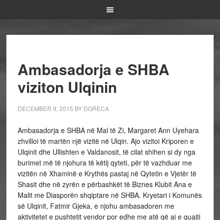
Ambasadorja e SHBA
viziton Ulqinin
DECEMBER 9, 2015
BY
DGRECA
Ambasadorja e SHBA në Mal të Zi, Margaret Ann Uyehara
zhvilloi të martën një vizitë në Ulqin. Ajo vizitoi Kriporen e
Ulqinit dhe Ullishten e Valdanosit, të cilat shihen si dy nga
burimet më të njohura të këtij qyteti, për të vazhduar me
vizitën në Xhaminë e Krythës pastaj në Qytetin e Vjetër të
Shasit dhe në zyrën e përbashkët të Biznes Klubit Ana e
Malit me Diasporën shqiptare në SHBA. Kryetari i Komunës
së Ulqinit, Fatmir Gjeka, e njohu ambasadoren me
aktivitetet e pushtetit vendor por edhe me atë që ai e quajti