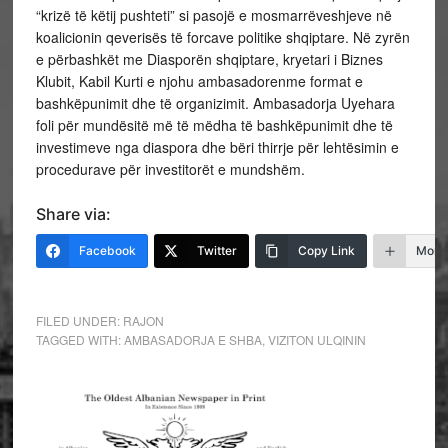
“krizë të këtij pushteti” si pasojë e mosmarrëveshjeve në
koalicionin qeverisës të forcave politike shqiptare. Në zyrën
e përbashkët me Diasporën shqiptare, kryetari i Biznes
Klubit, Kabil Kurti e njohu ambasadorenme format e
bashkëpunimit dhe të organizimit. Ambasadorja Uyehara
foli për mundësitë më të mëdha të bashkëpunimit dhe të
investimeve nga diaspora dhe bëri thirrje për lehtësimin e
procedurave për investitorët e mundshëm.
Share via:
Facebook
Twitter
Copy Link
More
FILED UNDER:
RAJON
TAGGED WITH:
AMBASADORJA E SHBA
,
VIZITON ULQININ