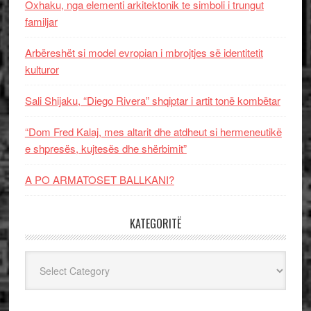
Oxhaku, nga elementi arkitektonik te simboli i trungut
familjar
Arbëreshët si model evropian i mbrojtjes së identitetit
kulturor
Sali Shijaku, “Diego Rivera” shqiptar i artit tonë kombëtar
“Dom Fred Kalaj, mes altarit dhe atdheut si hermeneutikë
e shpresës, kujtesës dhe shërbimit”
A PO ARMATOSET BALLKANI?
KATEGORITË
Kategoritë