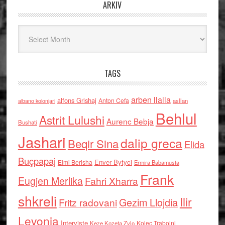
ARKIV
Arkiv
TAGS
arben llalla
alfons Grishaj
Anton Cefa
asllan
albano kolonjari
Behlul
Astrit Lulushi
Aurenc Bebja
Bushati
Jashari
dalip greca
Beqir Sina
Elida
Buçpapaj
Enver Bytyci
Elmi Berisha
Ermira Babamusta
Frank
Eugjen Merlika
Fahri Xharra
shkreli
Ilir
Gezim Llojdia
Fritz radovani
Levonja
Interviste
Kolec Traboini
Keze Kozeta Zylo