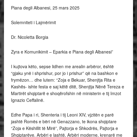
Piana degli Albanesi, 25 mars 2025
Solemniteti i Lajmërimit
Dr. Nicoletta Borgia
Zyra e Komunikimit – Eparkia e Piana degli Albanesi”
I kujtova këto, sepse lidhen me arealin arbëror, është
“gjaku ynë i shprishur, por jo i prishur” që na bashkon e
frymëzon… dhe lutem: “Zoja e Bekuar, Shenjtja Rita e
Kashẽs- ishte festa e saj kẽtẽ ditẽ, Shenjtja Nēnẽ Tereza e
Martirēt shqiptarẽ e shoqẽrofshin nẽ ministerin e tij Imzot
Ignazio Ceffalinë.
Edhe Papa i ri, Shenteria i tij Leoni XIV, vjzitën e parë
jashtë Romës e bëri në Genazzano, te ikona shqiptare
“Zoja e Këshillit të Mirë”, Pajtorja e Shkodrës, Pajtorja e
Shqiptarëve. Arbëri e lashtë, Arbëri moderne, krenarë me