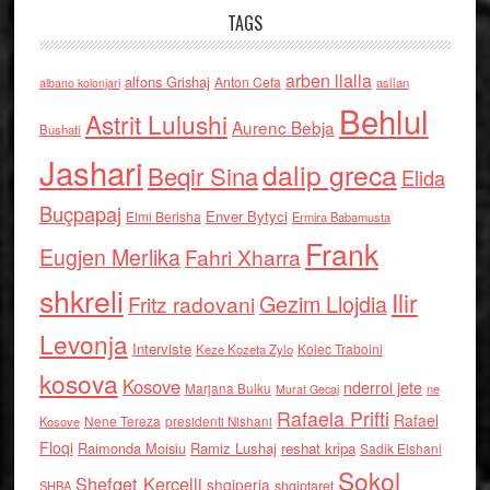
TAGS
arben llalla
alfons Grishaj
Anton Cefa
asllan
albano kolonjari
Behlul
Astrit Lulushi
Aurenc Bebja
Bushati
Jashari
dalip greca
Beqir Sina
Elida
Buçpapaj
Enver Bytyci
Elmi Berisha
Ermira Babamusta
Frank
Eugjen Merlika
Fahri Xharra
shkreli
Ilir
Gezim Llojdia
Fritz radovani
Levonja
Interviste
Kolec Traboini
Keze Kozeta Zylo
kosova
Kosove
nderroi jete
Marjana Bulku
ne
Murat Gecaj
Rafaela Prifti
Rafael
Nene Tereza
Kosove
presidenti Nishani
Floqi
Raimonda Moisiu
Ramiz Lushaj
reshat kripa
Sadik Elshani
Sokol
Shefqet Kercelli
shqiperia
shqiptaret
SHBA