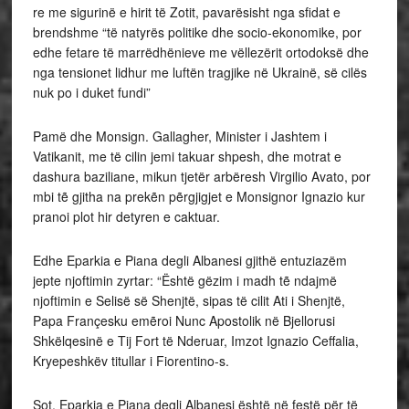
re me sigurinë e hirit të Zotit, pavarësisht nga sfidat e
brendshme “të natyrës politike dhe socio-ekonomike, por
edhe fetare të marrëdhënieve me vëllezërit ortodoksë dhe
nga tensionet lidhur me luftën tragjike në Ukrainë, së cilës
nuk po i duket fundi”
Pamë dhe Monsign. Gallagher, Minister i Jashtem i
Vatikanit, me të cilin jemi takuar shpesh, dhe motrat e
dashura baziliane, mikun tjetër arbëresh Virgilio Avato, por
mbi tẽ gjitha na prekẽn pẽrgjigjet e Monsignor Ignazio kur
pranoi plot hir detyren e caktuar.
Edhe Eparkia e Piana degli Albanesi gjithë entuziazëm
jepte njoftimin zyrtar: “Është gëzim i madh tẽ ndajmë
njoftimin e Selisë së Shenjtë, sipas të cilit Ati i Shenjtë,
Papa Françesku emẽroi Nunc Apostolik në Bjellorusi
Shkëlqesinë e Tij Fort të Nderuar, Imzot Ignazio Ceffalia,
Kryepeshkëv titullar i Fiorentino-s.
Sot, Eparkia e Piana degli Albanesi është në festë për të