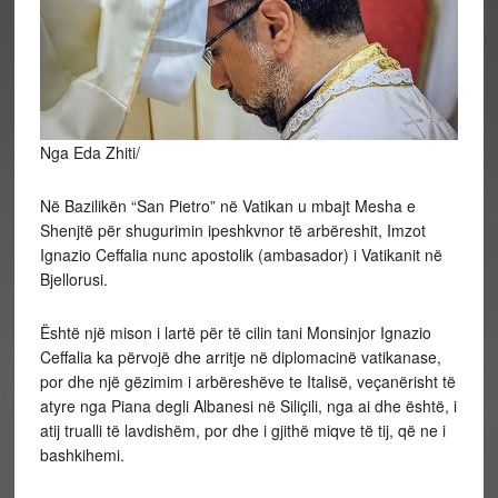
Nga Eda Zhiti/
Në Bazilikën “San Pietro” në Vatikan u mbajt Mesha e
Shenjtë për shugurimin ipeshkvnor të arbëreshit, Imzot
Ignazio Ceffalia nunc apostolik (ambasador) i Vatikanit në
Bjellorusi.
Është një mison i lartë për të cilin tani Monsinjor Ignazio
Ceffalia ka përvojë dhe arritje në diplomacinë vatikanase,
por dhe një gëzimim i arbëreshëve te Italisë, veçanërisht të
atyre nga Piana degli Albanesi në Siliçili, nga ai dhe është, i
atij trualli të lavdishëm, por dhe i gjithë miqve të tij, që ne i
bashkihemi.