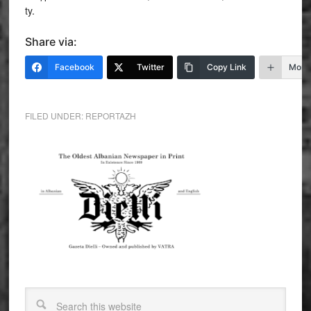
ty.
Share via:
Facebook
Twitter
Copy Link
More
FILED UNDER:
REPORTAZH