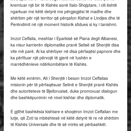
kremtuar një bir të Kishës sonë Italo-Shqiptare, i cili është
ngarkuar me këtë detyrë me përgjegjësi të madhe dhe
shërbim për një territor që përqafon Kishat e Lindjes dhe të
Perëndimit në një moment historik sfidues si ky i tanishmi.
Imzot Ceffalia, meshtar i Eparkisë së Piana degli Albanesi,
ka nisur karrierën diplomatike pranë Selisë së Shenjtë disa
vite më parë. Ai ka shërbyer në disa përfaqësi papnore dhe
ka përfituar një përvojë të gjerë në fushën e
marrëdhënieve ndërkombëtare të Kishës.
Me këtë emërim, Ati i Shenjtë i beson Imzot Ceffalias
misionin për të përfaqësuar Selinë e Shenjtë pranë Kishës
dhe autoriteteve të Bjellorusisë, duke promovuar dialogun
dhe bashkëpunimin në nivel kishtar dhe diplomatik.
E gjithë bashkësia kishtare e shoqëron Imzot Ceffalian me
lutje, që Zoti ta mbështesë në këtë detyrë të re në shërbim
të Kishës Universale dhe të së mirës së përbashkët.