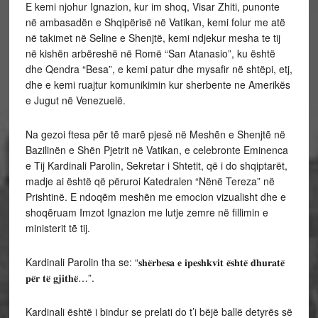
E kemi njohur Ignazion, kur im shoq, Visar Zhiti, punonte
në ambasadën e Shqipërisë në Vatikan, kemi folur me atë
në takimet në Seline e Shenjtë, kemi ndjekur mesha te tij
në kishën arbëreshë në Romë “San Atanasio”, ku është
dhe Qendra “Besa”, e kemi patur dhe mysafir në shtëpi, etj,
dhe e kemi ruajtur komunikimin kur sherbente ne Amerikës
e Jugut në Venezuelë.
Na gezoi ftesa pẽr tẽ marẽ pjesě në Meshẽn e Shenjtẽ në
Bazilinën e Shën Pjetrit në Vatikan, e celebronte Eminenca
e Tij Kardinali Parolin, Sekretar i Shtetit, që i do shqiptarët,
madje ai është që përuroi Katedralen “Nënë Tereza” në
Prishtinë. E ndoqẽm meshẽn me emocion vizualisht dhe e
shoqẽruam Imzot Ignazion me lutje zemre në fillimin e
ministerit tẽ tij.
Kardinali Parolin tha se: “𝐬𝐡𝐞̈𝐫𝐛𝐞𝐬𝐚 𝐞 𝐢𝐩𝐞𝐬𝐡𝐤𝐯𝐢𝐭 𝐞̈𝐬𝐡𝐭𝐞̈ 𝐝𝐡𝐮𝐫𝐚𝐭𝐞̈
𝐩𝐞̈𝐫 𝐭𝐞̈ 𝐠𝐣𝐢𝐭𝐡𝐞̈…”.
Kardinali është i bindur se prelati do t’i bëjë ballë detyrës së