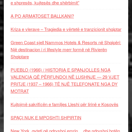
e shpresës, kujtesës dhe shërbimit”
A PO ARMATOSET BALLKANI?
Kriza e vlerave – Tragjedia e vërtetë e tranzicionit shqiptar
Green Coast sjell Nammos Hotels & Resorts në Shqipëri:
Një destinacion i ri lifestyle merr formë në Rivierën
Shqiptare
PUEBLO (1966) / HISTORIA E SPANJOLLES NGA
VALENCIA QË PËRFUNDOI NË LUSHNJE — 29 VJET
PRITJE (1937 – 1966) TË NJË TELEFONATE NGA DY
MOTRAT
Kujtojmë sakrificën e familjes Lleshi për lirinë e Kosovës
SPAÇI NUK E MPOSHTI SHPIRTIN
New York, qyteti që ndryshoi emrin… dhe ndryshoi botën