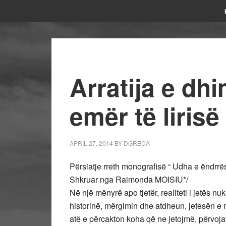
Arratija e d
emër të lirisë
APRIL 27, 2014
BY
DGRECA
Përsiatje rreth monografisë “ Udha e ëndrrës
Shkruar nga Raimonda MOISIU*/
Në një mënyrë apo tjetër, realiteti i jetës 
historinë, mërgimin dhe atdheun, jetesën e 
atë e përcakton koha që ne jetojmë, përvojat 