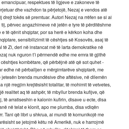
 të emancipuar, respektues të ligjeve e zakoneve të
 përjetuar dhe vazhdon ta përjetojë, Nezaj e vendos atë
ij drejt tokës së premtuar. Autori Nezaj na rrëfen se si ai
 tij, përvec angazhimeve në jetën e tyre të përditëshme
e e të qënit shqiptar, por sa herë e kërkon koha dhe
hqiptare, sensibilizimit të cështjes së Kosovës, asaj të
 të Zi, deri në instancat më të larta demokratike në
ezaj nuk nguron t’i përmendë edhe me emra të gjithë
 cështjes kombëtare, që përbëjnë atë që sot quhet -
r edhe në përballjen e mërgimtarëve shqiptarë, me
e jetesën brenda mundësive dhe aftësive, në dilemën
 një rregjim krejtësisht totalitar, të mohimit të vetvetes,
 realitet aq të ashpër, të mbyllur brenda kufijve, që
 të arratiseshin e kalonin kufirin, disave u ecte, disa
anë në telat e klonit, apo me plumba, disa vdiqën
. Tani që libri u shkrua, ai mundi të komunikojë me
rësisht se jetojmë këtu në Amerikë, nuk e harrojmë