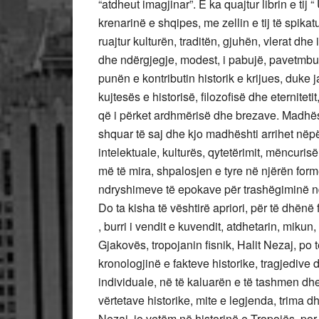
“atdheut imagjinar”. E ka quajtur librin e tij
krenarinë e shqipes, me zellin e tij të spikatu
ruajtur kulturën, traditën, gjuhën, vlerat dhe 
dhe ndërgjegje, modest, i pabujë, pavetmbur
punën e kontributin historik e krijues, duke 
kujtesës e historisë, filozofisë dhe eternitet
që i përket ardhmërisë dhe brezave. Madhës
shquar të saj dhe kjo madhështi arrihet nëpë
intelektuale, kulturës, qytetërimit, mëncurisë
më të mira, shpalosjen e tyre në njërën form
ndryshimeve të epokave për trashëgiminë ndër 
Do ta kisha të vështirë apriori, për të dhënë 
, burri i vendit e kuvendit, atdhetarin, mikun,
Gjakovës, tropojanin fisnik, Halit Nezaj, po 
kronologjinë e fakteve historike, tragjedive
individuale, në të kaluarën e të tashmen dhe 
vërtetave historike, mite e legjenda, trima dh
Nezaj, jo vetëm në historinë e Tropojës, por