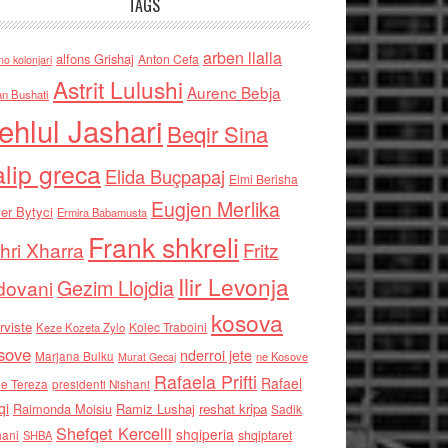
TAGS
arben llalla
alfons Grishaj
Anton Cefa
no kolonjari
Astrit Lulushi
Aurenc Bebja
an Bushati
ehlul Jashari
Beqir Sina
alip greca
Elida Buçpapaj
Elmi Berisha
Eugjen Merlika
er Bytyci
Ermira Babamusta
Frank shkreli
hri Xharra
Fritz
Ilir Levonja
Gezim Llojdia
dovani
kosova
rviste
Kolec Traboini
Keze Kozeta Zylo
sove
nderroi jete
Marjana Bulku
ne Kosove
Murat Gecaj
Rafaela Prifti
Rafael
e Tereza
presidenti Nishani
qi
Raimonda Moisiu
Ramiz Lushaj
reshat kripa
Sadik
Shefqet Kercelli
shqiperia
hani
shqiptaret
SHBA