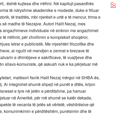
So
rit, -është kujtesa dhe rrëfimi. Në kapitujt pasardhës
forma të ndryshme akademike e modeste, duke e filluar
orik, të traditës, mbi njerësit e urtë e të mencur, trima e
ës së madhe të Nezajve. Autori Halit Nezaj, mes
pos angazhimeve individuale në sinkron me angazhimet
të rrëfimit, për zhvillimin e kompleksit shoqëror,
rijues letrar e publicistik. Me mjeshtëri filozofike dhe
azheve, ai ngulit në mendjen e zemrat e brezave të
alvarin e dhimbjeve e sakrificave, të vuajtjeve dhe
dhën sllavo-komuniste, që askush nuk e ka përjetuar më
e qytetari, malësori fisnik Halit Nezaj mërgoi në SHBA-ës,
. Ai integrohet shumë shpejt në punët e ditës, krijon
ë bisneset e tyre në jetën e përditshme, pa harruar
ke jetuar në Amerikë, për më shumë se katër dekada,
pekte të vecanta të jetës së vërtetë, vështirësive që
e, komunimkimin e përditëshëm, punësimin dhe të