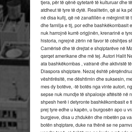
tjera, për të qënë qytetarë të kulturuar dhe
atdheut të tyre të dytë. Realitetin, që ai ka
në disa kufij, që në zanafillën e mërgimit të t
dhe familja e tij, por edhe bashkëkombasit e
nuk harrojnë kurrë origjinën, krenarinë e tyr
historia, ngrejnë zërin në favor të cështjes s
Camërisë dhe të drejtat e shqiptarëve në Mal
qarqet amerikane dhe më tej. Autori Halit N
ata bashkëkombas , vatranë dhe aktivistë të
Diaspora shqiptare. Nezaj është përqëndrua
vështirësitë, me dështimin dhe suksesin, m
mes dy botëve, -të botës nga vinte autori, nga
sepse nuk mundje të shpalosje aftësitë në një
shpesh herë i detyronte bashkëkombasit e tij,
prej tyre edhe u kapën, u burgosën apo u vr
burgjeve, disa u zhdukën dhe mbetën pa varr
botën shqiptare, duke na thënë se ne pamva