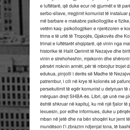
e luftëtarë, që duke ecur në gjurmët e të par
serbo-sllave, rregjimit komunist të instaluar
më barbare e makabre psikollogjike e fizike,
vetëm kaq- psikollogjiken e njerëzoren e ko
trima e të urtë të Tropojës, Gjakovës dhe Ko
trimat e luftëtarët shqiptarë, që vinin nga ma
historike të Halit Qerimit të Nezajve dhe birit
vinin e strehoheshin, mjekonin dhe shëronin
përsëri rroknin armët, për të mbrojtur trojet 
edukua, pinjolli i derës së Madhe të Nezajve,
patrembur, i cili në krye të kolonës së pafu
persekutimit të egër komunist u detyruan të 
mërguan drejt SHBA-ës. Libri, që unë me plot
është shkruar në kapituj, ku më një fjalor t
lexuesin, por edhe informues, duke u përqë
mban në jetë dhe na bën shoqëri kur jemi t
mundëson t’i zbrazim ndjenjat tona, të bashk