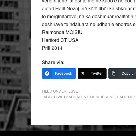
vendin tonë, ai është me ne kudo e në cdo gj
autori Halit Nezaj, në këtë libër ka shkruar re
të mërgimtarëve, na ka dëshmuar realitetin hi
dëshirave të ndaluara në udhën e ëndrrës së
Raimonda MOISIU
Hartford CT USA
Prill 2014
Share via:
Facebook
Twitter
Copy Li
FILED UNDER:
ESSE
TAGGED WITH:
ARRATIJA E DHIMBËSHME
,
HALIT NEZ