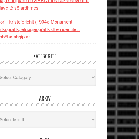
uaja shqiptare në SHBA mes sukseseve dhe
dave të së ardhmes
lori i Kristoforidhit (1904): Monument
sikografik, etnogjeografik dhe i identitetit
bëtar shqiptar
KATEGORITË
egoritë
ARKIV
iv