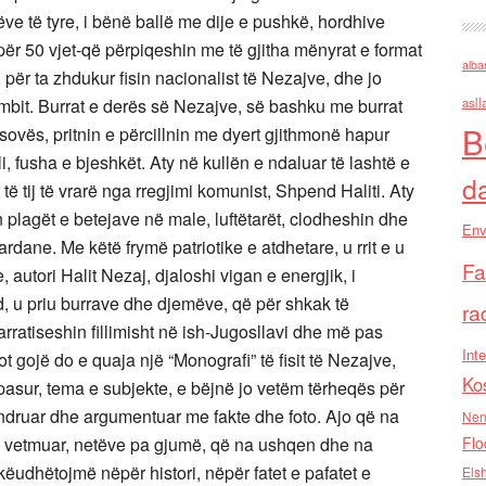
ëve të tyre, i bënë ballë me dije e pushkë, hordhive
 për 50 vjet-që përpiqeshin me të gjitha mënyrat e format
alba
 për ta zhdukur fisin nacionalist të Nezajve, dhe jo
mbit. Burrat e derës së Nezajve, së bashku me burrat
asll
B
sovës, pritnin e përcillnin me dyert gjithmonë hapur
li, fusha e bjeshkët. Aty në kullën e ndaluar të lashtë e
d
 të tij të vrarë nga rregjimi komunist, Shpend Haliti. Aty
 plagët e betejave në male, luftëtarët, clodheshin dhe
Env
dardane. Me këtë frymë patriotike e atdhetare, u rrit e u
Fa
 autori Halit Nezaj, djaloshi vigan e energjik, i
nd, u priu burrave dhe djemëve, që për shkak të
ra
arratiseshin fillimisht në ish-Jugosllavi dhe më pas
Inte
 gojë do e quaja një “Monografi” të fisit të Nezajve,
Ko
ë pasur, tema e subjekte, e bëjnë jo vetëm tërheqës për
ndruar dhe argumentuar me fakte dhe foto. Ajo që na
Nen
ë vetmuar, netëve pa gjumë, që na ushqen dhe na
Flo
ëudhëtojmë nëpër histori, nëpër fatet e pafatet e
Els