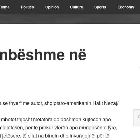
Home
Politics
Opinion
Culture
Sports
Economy
himbëshme në
 së thyer” me autor, shqiptaro-amerikanin Halit Nezaj/
nuk mbetet thjesht metafora që dëshmon kujtesën apo
mbijetesën, për të prekur vlerën apo mungesën e tyre,
jetësore, të cilat na bindin dhe inkurajojnë, për të