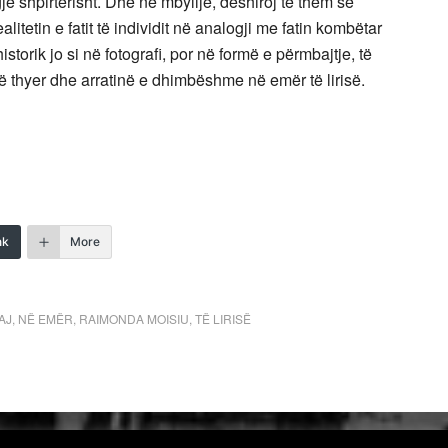
ë shpirtërisht. Dhe në mbyllje, dëshiroj të them se
alitetin e fatit të individit në analogji me fatin kombëtar
storik jo si në fotografi, por në formë e përmbajtje, të
 thyer dhe arratinë e dhimbëshme në emër të lirisë.
nk
More
AJ
,
NË EMËR
,
RAIMONDA MOISIU
,
TË LIRISË