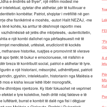
 “ Udha e ëndrrës së thyer”, një rrëfim modest me
r intelektual, qytetar dhe atdhetar, për të kultivuar e
𝐕𝐞
identitetin kombëtar. Patriot, shqiptar i mrëfilltë në gen
rje dhe fisnikërinë e moshës, -autori Halit NEZAJ, -me
Lek
ja lënë kohës, ka arritur të dëshmojë raportin mes
FE
it, vazhdimësisë së jetës dhe mbijetesës, -autenticitetin,
htia e një kombi dallohet nga përfaqësuesit më të
“Pi
rmjet mendësisë, urtësisë, erudicionit të kockës
Glo
, rrethanave historike, ruajtjes e promovimit të vlerave
ë apo tjetër, të bukur e emocionuese, në rrafshin e
A d
breza të kontributit social, patriot e atdhetar të tyre.
jet
figurën e një historiani, mësonjësi, udhërrëfyesi, patrioti
Për
 prindin, gjyshin, intelektualin, historianin nga Malësia e
Mba
të mos e kisha lexuar këtë libër monografik,
Kul
 dhe dhimbjes njerëzore. Ky libër fokusohet në veprimet
efektet e tyre kolektive, hedh dritë ndaj fakteve e të
Pse
e luftëtarë, burrat e kombit të dalë nga fisi i dëgjuar
 që nga Malësia e Gjakovës, Rrafshi i Dukagjinit,