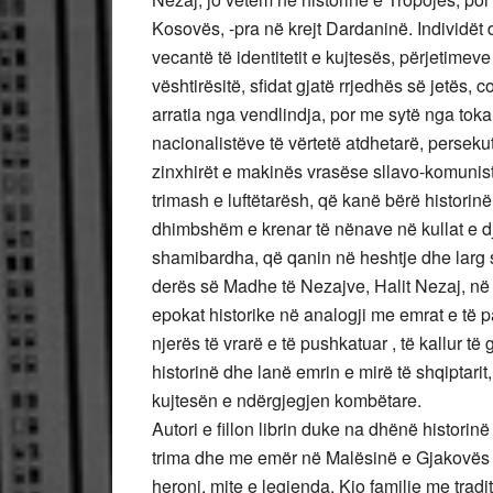
Kosovës, -pra në krejt Dardaninë. Individët 
vecantë të identitetit e kujtesës, përjetimeve
vështirësitë, sfidat gjatë rrjedhës së jetës, 
arratia nga vendlindja, por me sytë nga tok
nacionalistëve të vërtetë atdhetarë, persekut
zinxhirët e makinës vrasëse sllavo-komuniste
trimash e luftëtarësh, që kanë bërë historin
dhimbshëm e krenar të nënave në kullat e d
shamibardha, që qanin në heshtje dhe larg syv
derës së Madhe të Nezajve, Halit Nezaj, në
epokat historike në analogji me emrat e të pa
njerës të vrarë e të pushkatuar , të kallur t
historinë dhe lanë emrin e mirë të shqiptari
kujtesën e ndërgjegjen kombëtare.
Autori e fillon librin duke na dhënë histori
trima dhe me emër në Malësinë e Gjakovës dh
heronj, mite e legjenda. Kjo familje me tradit