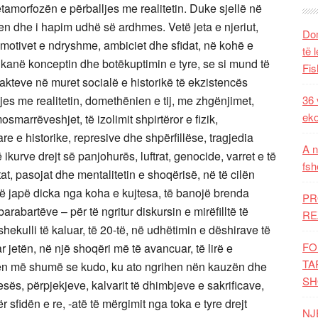
tamorfozën e përballjes me realitetin. Duke sjellë në
en dhe i hapim udhë së ardhmes. Vetë jeta e njeriut,
Dom
, motivet e ndryshme, ambiciet dhe sfidat, në kohë e
të 
 kanë konceptin dhe botëkuptimin e tyre, se si mund të
Fis
fakteve në muret socialë e historikë të ekzistencës
ljes me realitetin, domethënien e tij, me zhgënjimet,
36 
eko
smarrëveshjet, të izolimit shpirtëror e fizik,
e e historike, represive dhe shpërfillëse, tragjedia
A n
 ikurve drejt së panjohurës, luftrat, genocide, varret e të
fsh
t, pasojat dhe mentalitetin e shoqërisë, në të cilën
 të japë dicka nga koha e kujtesa, të banojë brenda
PR
barabartëve – për të ngritur diskursin e mirëfilltë të
RE
i shekulli të kaluar, të 20-të, në udhëtimin e dëshirave të
FO
r jetën, në një shoqëri më të avancuar, të lirë e
TA
sohen më shumë se kudo, ku ato ngrihen nën kauzën dhe
SH
tesës, përpjekjeve, kalvarit të dhimbjeve e sakrificave,
r sfidën e re, -atë të mërgimit nga toka e tyre drejt
NJ