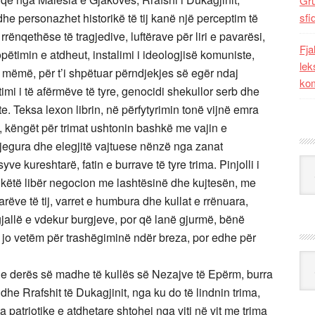
Gr
dhe personazhet historikë të tij kanë një perceptim të
sfi
 rrënqethëse të tragjedive, luftërave për liri e pavarësi,
Fja
copëtimin e atdheut, instalimi i ideologjisë komuniste,
lek
a mëmë, për t’i shpëtuar përndjekjes së egër ndaj
kom
imi i të afërmëve të tyre, genocidi shekullor serb dhe
. Teksa lexon librin, në përfytyrimin tonë vijnë emra
ë, këngët për trimat ushtonin bashkë me vajin e
jegura dhe elegjitë vajtuese nënzë nga zanat
Kat
e kureshtarë, fatin e burrave të tyre trima. Pinjolli i
 këtë libër negocion me lashtësinë dhe kujtesën, me
rëve të tij, varret e humbura dhe kullat e rrënuara,
ë gjallë e vdekur burgjeve, por që lanë gjurmë, bënë
t, jo vetëm për trashëgiminë ndër breza, por edhe për
Ark
në e derës së madhe të kullës së Nezajve të Epërm, burra
e Rrafshit të Dukagjinit, nga ku do të lindnin trima,
a patriotike e atdhetare shtohej nga viti në vit me trima