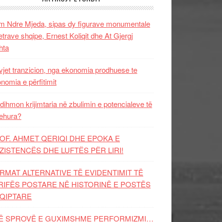
 Ndre Mjeda, sipas dy figurave monumentale
letrave shqipe, Ernest Koliqit dhe At Gjergj
hta
vjet tranzicion, nga ekonomia prodhuese te
nomia e përfitimit
dihmon krijimtaria në zbulimin e potencialeve të
ehura?
OF. AHMET QERIQI DHE EPOKA E
ZISTENCЁS DHE LUFTЁS PЁR LIRI!
RMAT ALTERNATIVE TË EVIDENTIMIT TË
RIFËS POSTARE NË HISTORINË E POSTËS
QIPTARE
Ë SPROVË E GUXIMSHME PERFORMIZMI…