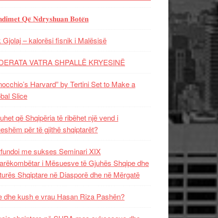
𝐝𝐢𝐦𝐞𝐭 𝐐𝐞̈ 𝐍𝐝𝐫𝐲𝐬𝐡𝐮𝐚𝐧 𝐁𝐨𝐭𝐞̈𝐧
 Gjolaj – kalorësi fisnik i Malësisë
DERATA VATRA SHPALLË KRYESINË
nocchio’s Harvard” by Tertini Set to Make a
bal Slice
uhet që Shqipëria të ribëhet një vend i
ueshëm për të gjithë shqiptarët?
fundoi me sukses Seminari XIX
rëkombëtar i Mësuesve të Gjuhës Shqipe dhe
turës Shqiptare në Diasporë dhe në Mërgatë
 dhe kush e vrau Hasan Riza Pashën?