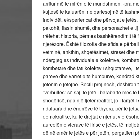
arritur më të mirën e të mundshmen, -pra me
kujtesë të kaluarën, ne qartësojmë të tashm
individët, eksperiencat dhe përvojat e jetës
pakohë, flasin shumë, dhe personazhet e tij
rrëfehet historia, përmes bashkërendimit të 
njerëzore. Është filozofia dhe sfida e përbal
vetminë, ankthin, shqetësimet, streset dhe mo
ndërgjegjes individuale e kolektive, kombëtar
kombëtare dhe fati kolektiv i shqiptarëve, i të
parëve dhe varret e të humburve, kondradikta
jetonin e jetojnë. Secili prej nesh, dëshiron
“vorbullës” së saj, të jetë i barabartë mes të 
shoqërisë, nga një tjetër realitet, jo i largët 
ndaluara dhe ëndrrëve të thyera, për të jetua
demokratike, ku të drejtat e njeriut vlerë
aureolën e vlerave të lirisë e jetës, të mbije
që në emër të jetës e për jetën, pergatiten pë