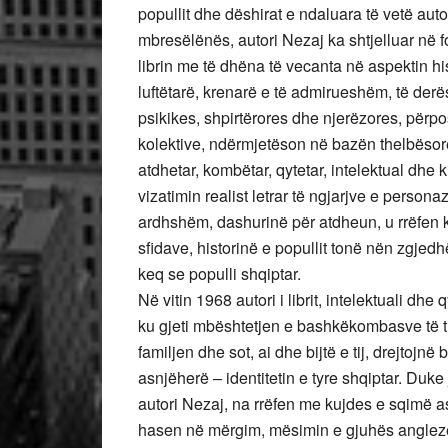
popullit dhe dëshirat e ndaluara të vetë auto
mbresëlënës, autori Nezaj ka shtjelluar në 
librin me të dhëna të vecanta në aspektin hist
luftëtarë, krenarë e të admirueshëm, të der
psikikes, shpirtërores dhe njerëzores, për
kolektive, ndërmjetëson në bazën thelbësore 
atdhetar, kombëtar, qytetar, intelektual dhe k
vizatimin realist letrar të ngjarjve e person
ardhshëm, dashurinë për atdheun, u rrëfen k
sfidave, historinë e popullit tonë nën zgje
keq se populli shqiptar.
Në vitin 1968 autori i librit, intelektuali dh
ku gjeti mbështetjen e bashkëkombasve të tij
familjen dhe sot, ai dhe bijtë e tij, drejtojn
asnjëherë – identitetin e tyre shqiptar. Du
autori Nezaj, na rrëfen me kujdes e sqimë as
hasen në mërgim, mësimin e gjuhës anglez