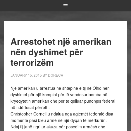
Arrestohet një amerikan
nën dyshimet për
terrorizëm
JANUARY 15, 2015
BY
DGRECA
Një amerikan u arrestua në shtëpinë e tij në Ohio nën
dyshimet për një komplot për të vendosur bomba në
kryeqytetin amerikan dhe për të qëlluar punonjës federal
në ndërtesat përreth.
Christopher Cornell u ndalua nga agjentët federalë disa
momente pasi bleu armë në një dyqan të mërkurën.
Ndaj tij janë ngritur akuza për posedim armësh dhe