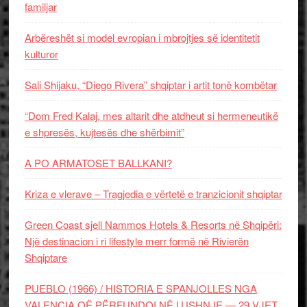
familjar
Arbëreshët si model evropian i mbrojtjes së identitetit
kulturor
Sali Shijaku, “Diego Rivera” shqiptar i artit tonë kombëtar
“Dom Fred Kalaj, mes altarit dhe atdheut si hermeneutikë
e shpresës, kujtesës dhe shërbimit”
A PO ARMATOSET BALLKANI?
Kriza e vlerave – Tragjedia e vërtetë e tranzicionit shqiptar
Green Coast sjell Nammos Hotels & Resorts në Shqipëri:
Një destinacion i ri lifestyle merr formë në Rivierën
Shqiptare
PUEBLO (1966) / HISTORIA E SPANJOLLES NGA
VALENCIA QË PËRFUNDOI NË LUSHNJE — 29 VJET