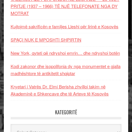
PRITJE (1937 – 1966) TË NJË TELEFONATE NGA DY
MOTRAT
Kujtojmë sakrificën e familjes Lleshi për lirinë e Kosovës
SPAÇI NUK E MPOSHTI SHPIRTIN
New York, qyteti që ndryshoi emrin… dhe ndryshoi botën
Kodi zakonor dhe isopolifonia dy nga monumentet e gjalla
madhështore të antikitetit shqiptar
Kryetari i Vatrës Dr. Elmi Berisha zhvilloi takim në
Akademinë e Shkencave dhe të Arteve të Kosovës
KATEGORITË
Kategoritë