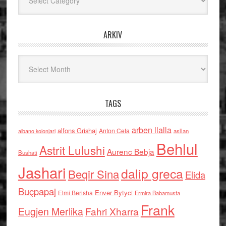
ARKIV
Arkiv
TAGS
arben llalla
alfons Grishaj
Anton Cefa
asllan
albano kolonjari
Behlul
Astrit Lulushi
Aurenc Bebja
Bushati
Jashari
dalip greca
Beqir Sina
Elida
Buçpapaj
Enver Bytyci
Elmi Berisha
Ermira Babamusta
Frank
Eugjen Merlika
Fahri Xharra