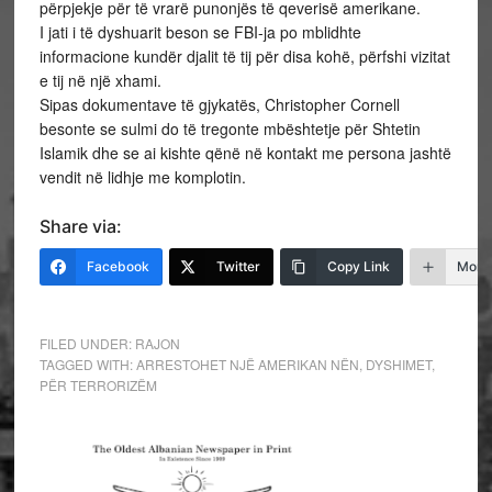
përpjekje për të vrarë punonjës të qeverisë amerikane.
I jati i të dyshuarit beson se FBI-ja po mblidhte
informacione kundër djalit të tij për disa kohë, përfshi vizitat
e tij në një xhami.
Sipas dokumentave të gjykatës, Christopher Cornell
besonte se sulmi do të tregonte mbështetje për Shtetin
Islamik dhe se ai kishte qënë në kontakt me persona jashtë
vendit në lidhje me komplotin.
Share via:
Facebook
Twitter
Copy Link
More
FILED UNDER:
RAJON
TAGGED WITH:
ARRESTOHET NJË AMERIKAN NËN
,
DYSHIMET
,
PËR TERRORIZËM