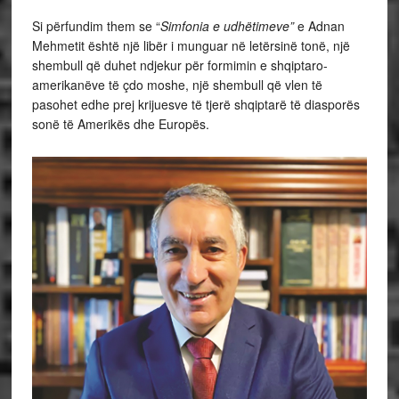
Si përfundim them se “
Simfonia e udhëtimeve”
e Adnan
Mehmetit është një libër i munguar në letërsinë tonë, një
shembull që duhet ndjekur për formimin e shqiptaro-
amerikanëve të çdo moshe, një shembull që vlen të
pasohet edhe prej krijuesve të tjerë shqiptarë të diasporës
sonë të Amerikës dhe Europës.