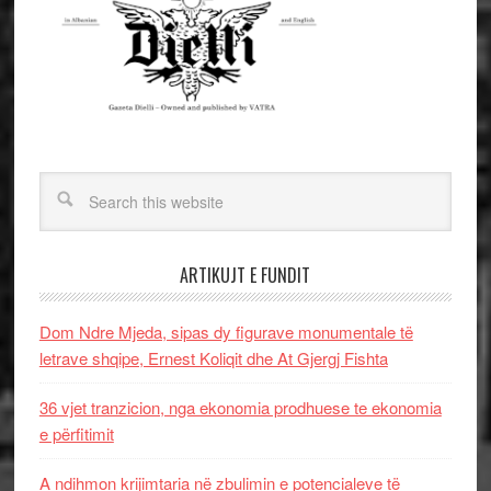
ARTIKUJT E FUNDIT
Dom Ndre Mjeda, sipas dy figurave monumentale të
letrave shqipe, Ernest Koliqit dhe At Gjergj Fishta
36 vjet tranzicion, nga ekonomia prodhuese te ekonomia
e përfitimit
A ndihmon krijimtaria në zbulimin e potencialeve të