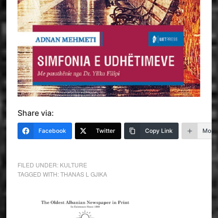
Share via:
Facebook
Twitter
Copy Link
More
FILED UNDER:
KULTURE
TAGGED WITH:
THANAS L GJIKA