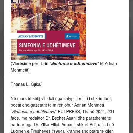
(Vlerësime për librin “
Simfonia e udhëtimeve
” të Adnan
Mehmetit)
Thanas L. Gjika/
Në mars të këtij viti doli nga shtypi libri i ri i shkrimtarit,
poetit dhe gazetarit të mirënjohur Adnan Mehmeti
“
Simfonia e udhëtimeve
” EUTPRESS, Tiranë 2021, 231
faqe, me redaktor Dr. Bexhet Asani dhe parathënie të
hartuar nga Dr. Yllka Filipi. Adnani, shkurt Adi, u lind në
Luginën e Preshevës (1964), krahinë shqiptare të cilën