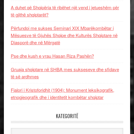
A duhet që Shqipëria të ribëhet një vend i jetueshëm për
të gjithë shqiptarët?
Përfundoi me sukses Seminari XIX Mbarëkombëtar i
Mësuesve të Gjuhës Shqipe dhe Kulturës Shqiptare në
Diasporë dhe në Mërgatë
Pse dhe kush e vrau Hasan Riza Pashën?
Gruaja shqiptare në SHBA mes sukseseve dhe sfidave
të së ardhmes
Fjalori i Kristoforidhit (1904): Monument leksikografik,
etnogjeografik dhe i identitetit kombëtar shqiptar
KATEGORITË
Kategoritë