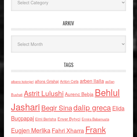
ARKIV
Arkiv
TAGS
arben llalla
alfons Grishaj
Anton Cefa
asllan
albano kolonjari
Behlul
Astrit Lulushi
Aurenc Bebja
Bushati
Jashari
dalip greca
Beqir Sina
Elida
Buçpapaj
Enver Bytyci
Elmi Berisha
Ermira Babamusta
Frank
Eugjen Merlika
Fahri Xharra