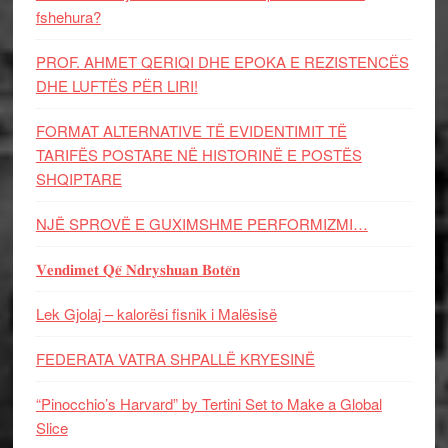
fshehura?
PROF. AHMET QERIQI DHE EPOKA E REZISTENCЁS
DHE LUFTЁS PЁR LIRI!
FORMAT ALTERNATIVE TË EVIDENTIMIT TË
TARIFËS POSTARE NË HISTORINË E POSTËS
SHQIPTARE
NJË SPROVË E GUXIMSHME PERFORMIZMI…
𝐕𝐞𝐧𝐝𝐢𝐦𝐞𝐭 𝐐𝐞̈ 𝐍𝐝𝐫𝐲𝐬𝐡𝐮𝐚𝐧 𝐁𝐨𝐭𝐞̈𝐧
Lek Gjolaj – kalorësi fisnik i Malësisë
FEDERATA VATRA SHPALLË KRYESINË
“Pinocchio’s Harvard” by Tertini Set to Make a Global
Slice