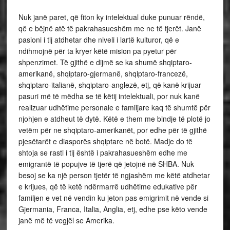
Nuk janë paret, që fiton ky intelektual duke punuar rëndë,
që e bëjnë atë të pakrahasueshëm me ne të tjerët. Janë
pasioni i tij atdhetar dhe niveli i lartë kulturor, që e
ndihmojnë për ta kryer këtë mision pa pyetur për
shpenzimet. Të gjithë e dijmë se ka shumë shqiptaro-
amerikanë, shqiptaro-gjermanë, shqiptaro-francezë,
shqiptaro-italianë, shqiptaro-anglezë, etj, që kanë krijuar
pasuri më të mëdha se të këtij intelektuali, por nuk kanë
realizuar udhëtime personale e familjare kaq të shumtë për
njohjen e atdheut të dytë. Këtë e them me bindje të plotë jo
vetëm për ne shqiptaro-amerikanët, por edhe për të gjithë
pjesëtarët e diasporës shqiptare në botë. Madje do të
shtoja se rasti i tij është i pakrahasueshëm edhe me
emigrantë të popujve të tjerë që jetojnë në SHBA. Nuk
besoj se ka një person tjetër të ngjashëm me këtë atdhetar
e krijues, që të ketë ndërmarrë udhëtime edukative për
familjen e vet në vendin ku jeton pas emigrimit në vende si
Gjermania, Franca, Italia, Anglia, etj, edhe pse këto vende
janë më të vegjël se Amerika.