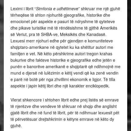
Leximi i librit “
Simfonia e udhëtimeve
” shkruar me një gjuhë
tërheqëse të shton njohuritë gjeografike, historike dhe
emocionet për aspekte e pasuri të ndryshme të qyteteve
dhe pikave turistike më të rëndësishme të gjithë Amerikës
së Veriut, pra të SHBA-ve, Meksikës dhe Kanadasë.
Lexuesi merr njohuri edhe për gjendjen e komuniteteve
shqiptaro-amerikane në qytetet ku ka shëtitur autori me
familjen e vet. Në këto përshkrime autori tregon krahas
bukurive dhe fakteve historike e gjeografike edhe jetën e
punën e banorëve amerikanë e shqiptarë që ndihmojnë me
mund e djersë në lulëzimin e këtij vendi që ka zenë vendin
e parë në botë për nga zhvillimi ekonomik e ligjor. Të tilla
aspekte i japin këtij libri dhe një karakter enciklopedik.
Vlerat shkencore i shtohen librit edhe prej listës së emrave
të njerëzve dhe vendeve të shkruar në shqip dhe anglisht
gjatë librit dhe në fund të librit, për të ndihmuar lexuesit pët
të përvetësuar drejtshkrimin e këtyre emrave në këto dy
gjuhë.