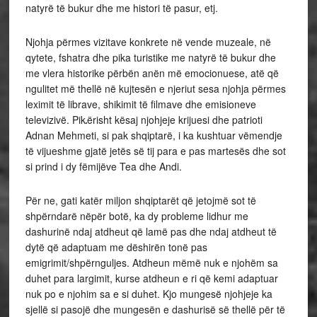
natyrë të bukur dhe me histori të pasur, etj.
Njohja përmes vizitave konkrete në vende muzeale, në
qytete, fshatra dhe pika turistike me natyrë të bukur dhe
me vlera historike përbën anën më emocionuese, atë që
ngulitet më thellë në kujtesën e njeriut sesa njohja përmes
leximit të librave, shikimit të filmave dhe emisioneve
televizivë. Pik
ërisht kësaj njohjeje krijuesi dhe patrioti
Adnan Mehmeti, si pak shqiptarë, i ka kushtuar vëmendje
të vijueshme gjatë jetës së tij para e pas martesës dhe sot
si prind i dy fëmijëve Tea dhe Andi.
Për ne, gati katër miljon shqiptarët që jetojmë sot të
shpërndarë nëpër botë, ka dy probleme lidhur me
dashurinë ndaj atdheut që lamë pas dhe ndaj atdheut të
dytë që adaptuam me dëshirën tonë pas
emigrimit/shpërnguljes. Atdheun mëmë nuk e njohëm sa
duhet para largimit, kurse atdheun e ri që kemi adaptuar
nuk po e njohim sa e si duhet. Kjo mungesë njohjeje ka
sjellë si pasojë dhe mungesën e dashurisë së thellë për të