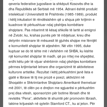
qeveria federative jugosllave ia shkëputi Kosovës dhe ia
dha Republikës së Serbisë më 1954. Adnani është produkt
intelektual i Universitetit të Prishtinës (1985-1989), produkt
i këtij inkubatori të rëndësishëm që u shqua për krijimin e
kuadrove të përkushtuar ndaj çështjes kombëtare
shqiptare. Pas mbarimit të kësaj shkolle të lartë ai emigroi
në Zvicër, ku, krahas punës për të mbijetuar, kreu dhe
detyrën misionare të mësuesit të gjuhës shqipe me fëmijët
e komunitetit shqiptar të atjeshëm. Në vitin 1995, duke
kuptuar se do të ishte më i vlefshëm në SHBA, ku kishte
një komunitet shqiptar të madh, që po rritej me shpejtësi,
erdhi këtu për të vijuar shërbimin ndaj çështjes kombëtare
përmes krijimtarisë letrare dhe organizimit të aktiviteteve
kulturore artistike. Rezultat i këtij përkushtimi janë lista e
gjatë e librave të tij me prozë e poezi, aktivizimi në
Shoqatën e Shkrimtarëve Shqiptaro-Amerikanë themeluar
më 2001, të cilën po e drejton me sgjuarësi e përkushtim
prej disa vitesh, sponsorizim për botime librash dhe të
revistës “Pena”, aktivitete të shumtë për promovim librash,
takime krijuesish në qytetin Stamford CT., ku ai jeton. Për