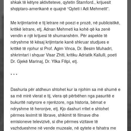
shkak të këtyre aktiviteteve, qytetin Stamford., krijuesit
shqiptaro-amerikanë e quajnë “Qyteti i Adi Mehmetit”.
Me krijimtarinë e tij letrare në poezi e prozë, në publicistikë,
kritikë letrare, etj, Adnan Mehmeti ka kohë që ka zenë
vendin e një krijuesi të shumanshëm. Për aspekte të
ndryshme të kësaj krijimtarie kanë shkruar studjues e
kritikë të njohur si Prof. Agim Vinca, Dr. Besim Muhadri,
shkrimtari i shquar Visar Zhiti, kritiku Adriatik Kallulli, poeti
Dr. Gjekë Marinaj, Dr. Yllka Filipi, etj.
* * *
Dashuria për atdheun shtohet kur ia njohim sa më shumë e
sa më mirë vlerat e tij, vlera që përbëhen nga pasuritë e
bukuritë natyrore e njerëzore, nga historia, bëmat e
ndryshme të heronjve, etj. Kjo dashuri rritet e shtohet
përmes leximit të librave, shikimit të filmave dhe
emisioneve televizivë, si dhe përmes vizitave të
vazhdueshme në vende muzeale, në qytete e fshatra me