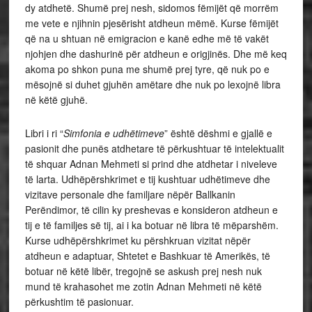
dy atdhetë. Shumë prej nesh, sidomos fëmijët që morrëm
me vete e njihnin pjesërisht atdheun mëmë. Kurse fëmijët
që na u shtuan në emigracion e kanë edhe më të vakët
njohjen dhe dashurinë për atdheun e origjinës. Dhe më keq
akoma po shkon puna me shumë prej tyre, që nuk po e
mësojnë si duhet gjuhën amëtare dhe nuk po lexojnë libra
në këtë gjuhë.
Libri i ri “
Simfonia e udhëtimeve
” është dëshmi e gjallë e
pasionit dhe punës atdhetare të përkushtuar të intelektualit
të shquar Adnan Mehmeti si prind dhe atdhetar i niveleve
të larta. Udhëpërshkrimet e tij kushtuar udhëtimeve dhe
vizitave personale dhe familjare nëpër Ballkanin
Perëndimor, të cilin ky preshevas e konsideron atdheun e
tij e të familjes së tij, ai i ka botuar në libra të mëparshëm.
Kurse udhëpërshkrimet ku përshkruan vizitat nëpër
atdheun e adaptuar, Shtetet e Bashkuar të Amerikës, të
botuar në këtë libër, tregojnë se askush prej nesh nuk
mund të krahasohet me zotin Adnan Mehmeti në këtë
përkushtim të pasionuar.