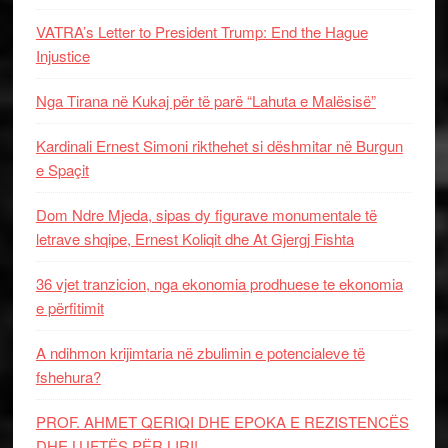
VATRA’s Letter to President Trump: End the Hague
Injustice
Nga Tirana në Kukaj për të parë “Lahuta e Malësisë”
Kardinali Ernest Simoni rikthehet si dëshmitar në Burgun
e Spaçit
Dom Ndre Mjeda, sipas dy figurave monumentale të
letrave shqipe, Ernest Koliqit dhe At Gjergj Fishta
36 vjet tranzicion, nga ekonomia prodhuese te ekonomia
e përfitimit
A ndihmon krijimtaria në zbulimin e potencialeve të
fshehura?
PROF. AHMET QERIQI DHE EPOKA E REZISTENCЁS
DHE LUFTЁS PЁR LIRI!