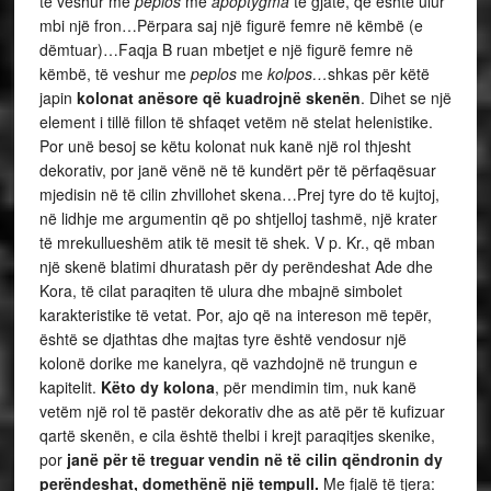
të veshur me
peplos
me
apoptygma
të gjatë, që është ulur
mbi një fron…Përpara saj një figurë femre në këmbë (e
dëmtuar)…Faqja B ruan mbetjet e një figurë femre në
këmbë, të veshur me
peplos
me
kolpos…
shkas për këtë
japin
kolonat anësore që kuadrojnë skenën
. Dihet se një
element i tillë fillon të shfaqet vetëm në stelat helenistike.
Por unë besoj se këtu kolonat nuk kanë një rol thjesht
dekorativ, por janë vënë në të kundërt për të përfaqësuar
mjedisin në të cilin zhvillohet skena…Prej tyre do të kujtoj,
në lidhje me argumentin që po shtjelloj tashmë, një krater
të mrekullueshëm atik të mesit të shek. V p. Kr., që mban
një skenë blatimi dhuratash për dy perëndeshat Ade dhe
Kora, të cilat paraqiten të ulura dhe mbajnë simbolet
karakteristike të vetat. Por, ajo që na intereson më tepër,
është se djathtas dhe majtas tyre është vendosur një
kolonë dorike me kanelyra, që vazhdojnë në trungun e
kapitelit.
Këto dy kolona
, për mendimin tim, nuk kanë
vetëm një rol të pastër dekorativ dhe as atë për të kufizuar
qartë skenën, e cila është thelbi i krejt paraqitjes skenike,
por
janë për të treguar vendin në të cilin qëndronin dy
perëndeshat, domethënë një tempull.
Me fjalë të tjera: