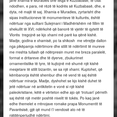
janë xhamia e Muradies dhe teqja e Kuzbabasë, të cilat
ndodhen, e para, në rëzë të kodrës së Kuzbabasë, dhe, e
dyta, në majë të saj. Xhamia e Muradies, zyrtarisht dhe
sipas institucioneve të monumenteve të kulturës, është
ndërtuar nga sulltani Sulejmani i Madhërishëm në fillim të
shekullit të XVI; ndërkohë që banorë të vjetër të qytetit të
Vlorës tregojnë se kjo xhami më parë ka qënë kishë.
Madje, godina e xhamisë, po ta shikosh me vërejtje dallon
nga pikëpamja ndërtimore dhe stilit të ndërtimit të mureve
me rreshta tullash që ndërpresin muret me breza paralelë,
format e dritareve dhe të dyerve, zbukurimet
ornamentistike të tyre, të kujtojnë më shumë një kishë
mesjetare të stilit bizantin, se sa një xhami. Kuptohet, që
këmbanorja është shembur dhe në vend të saj është
ndërtuar minarja. Madje, dyshohet se kjo kishë duhet të
jetë ndërtuar në antikitetin e vonë si një kishë
paleokristiane, këtë e vërteton edhe ajo që ‘trotuari’ përreth
saj është një metër poshtë nivelit të tokës. Po kaq janë
edhe themelet e rrënojave romake prapa Monumentit të
Pavarësisë, gjë që mund t’i vendosë ato në të
njëjtënperiudhë ndërtimi.