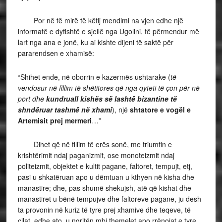
Por në të mirë të këtij mendimi na vjen edhe një
informatë e dyfishtë e sjellë nga Ugolini, të përmendur më
lart nga ana e jonë, ku ai kishte dijeni të saktë për
pararendsen e xhamisë:
“Shihet ende, në oborrin e kazermës ushtarake (
të
vendosur në fillim të shëtitores që nga qyteti të çon për në
port dhe
kundruall kishës së lashtë bizantine të
shndëruar tashmë në xhami
), një
shtatore e vogël e
Artemisit prej mermeri
…”
Dihet që në fillim të erës sonë, me triumfin e
krishtërimit ndaj paganizmit, ose monoteizmit ndaj
politeizmit, objektet e kultit pagane, faltoret, tempujt, etj,
pasi u shkatëruan apo u dëmtuan u kthyen në kisha dhe
manastire; dhe, pas shumë shekujsh, atë që kishat dhe
manastiret u bënë tempujve dhe faltoreve pagane, ju desh
ta provonin në kuriz të tyre prej xhamive dhe teqeve, të
cilat, edhe ato, u ngritën mbi themelet apo rrënojat e tyre.