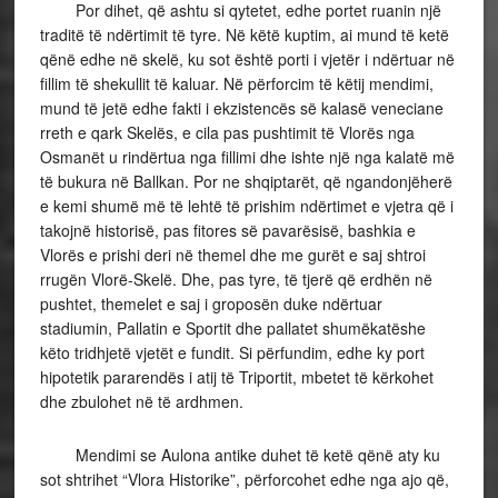
Por dihet, që ashtu si qytetet, edhe portet ruanin një
traditë të ndërtimit të tyre. Në këtë kuptim, ai mund të ketë
qënë edhe në skelë, ku sot është porti i vjetër i ndërtuar në
fillim të shekullit të kaluar. Në përforcim të këtij mendimi,
mund të jetë edhe fakti i ekzistencës së kalasë veneciane
rreth e qark Skelës, e cila pas pushtimit të Vlorës nga
Osmanët u rindërtua nga fillimi dhe ishte një nga kalatë më
të bukura në Ballkan. Por ne shqiptarët, që ngandonjëherë
e kemi shumë më të lehtë të prishim ndërtimet e vjetra që i
takojnë historisë, pas fitores së pavarësisë, bashkia e
Vlorës e prishi deri në themel dhe me gurët e saj shtroi
rrugën Vlorë-Skelë. Dhe, pas tyre, të tjerë që erdhën në
pushtet, themelet e saj i groposën duke ndërtuar
stadiumin, Pallatin e Sportit dhe pallatet shumëkatëshe
këto tridhjetë vjetët e fundit. Si përfundim, edhe ky port
hipotetik pararendës i atij të Triportit, mbetet të kërkohet
dhe zbulohet në të ardhmen.
Mendimi se Aulona antike duhet të ketë qënë aty ku
sot shtrihet “Vlora Historike”, përforcohet edhe nga ajo që,