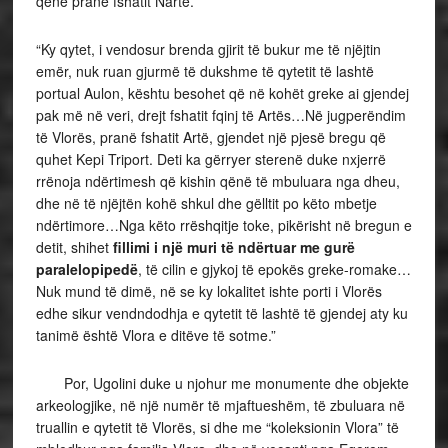
qënë pranë fshatit Nartë.
“Ky qytet, i vendosur brenda gjirit të bukur me të njëjtin
emër, nuk ruan gjurmë të dukshme të qytetit të lashtë
portual Aulon, kështu besohet që në kohët greke ai gjendej
pak më në veri, drejt fshatit fqinj të Artës…Në jugperëndim
të Vlorës, pranë fshatit Artë, gjendet një pjesë bregu që
quhet Kepi Triport. Deti ka gërryer sterenë duke nxjerrë
rrënoja ndërtimesh që kishin qënë të mbuluara nga dheu,
dhe në të njëjtën kohë shkul dhe gëlltit po këto mbetje
ndërtimore…Nga këto rrëshqitje toke, pikërisht në bregun e
detit, shihet
fillimi i një muri të ndërtuar me gurë
paralelopipedë
, të cilin e gjykoj të epokës greke-romake…
Nuk mund të dimë, në se ky lokalitet ishte porti i Vlorës
edhe sikur vendndodhja e qytetit të lashtë të gjendej aty ku
tanimë është Vlora e ditëve të sotme.”
Por, Ugolini duke u njohur me monumente dhe objekte
arkeologjike, në një numër të mjaftueshëm, të zbuluara në
truallin e qytetit të Vlorës, si dhe me “koleksionin Vlora” të