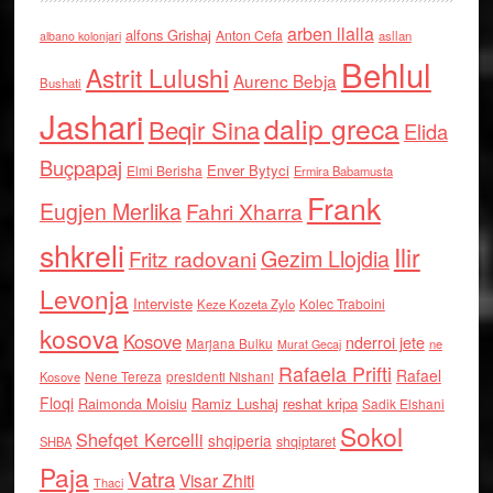
arben llalla
alfons Grishaj
Anton Cefa
asllan
albano kolonjari
Behlul
Astrit Lulushi
Aurenc Bebja
Bushati
Jashari
dalip greca
Beqir Sina
Elida
Buçpapaj
Enver Bytyci
Elmi Berisha
Ermira Babamusta
Frank
Eugjen Merlika
Fahri Xharra
shkreli
Ilir
Gezim Llojdia
Fritz radovani
Levonja
Interviste
Kolec Traboini
Keze Kozeta Zylo
kosova
Kosove
nderroi jete
Marjana Bulku
ne
Murat Gecaj
Rafaela Prifti
Rafael
Nene Tereza
Kosove
presidenti Nishani
Floqi
Raimonda Moisiu
Ramiz Lushaj
reshat kripa
Sadik Elshani
Sokol
Shefqet Kercelli
shqiperia
shqiptaret
SHBA
Paja
Vatra
Visar Zhiti
Thaci