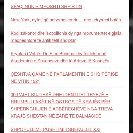
SPAÇI NUK E MPOSHTI SHPIRTIN
New York, qyteti që ndryshoi emrin… dhe ndryshoi botën
Kodi zakonor dhe isopolifonia dy nga monumentet e gjalla
madhështore të antikitetit shqiptar
Kryetari i Vatrës Dr. Elmi Berisha zhvilloi takim në
Akademinë e Shkencave dhe të Arteve të Kosovës
ÇËSHTJA ÇAME NË PARLAMENTIN E SHQIPËRISË
NË VITIN 1921
300 VJET KUJTESË DHE IDENTITET-TRYEZË E
RRUMBULLAKËT NË OSTROS TË KRAJËS PËR
SHPËRNGULJEN E ARBËRESHËVE NGA TREVA
KRAJË-SHESTAN NË ZARË TË DALMACISË
SHPOPULLIMI, PUSHTIMI I SHEKULLIT XXI