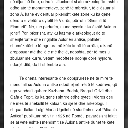
në dijeninë time, edhe institucionet si ato arkeologjike ashtu
edhe ato të monumenteve, zonë të mbrojtur, të cilësuar si
zona A, kanë evidentuar pikërisht këtë zonë ku ka qënë
qëndra e vjetër e qytetit të Vlorës, përreth “Sheshit të
Flamurit”. Ne, me padurim, mund pyesim: ku është Aulona
jonë? Por, pikërisht, aty ku kazma e arkeologut do të
shenjtëronte dhe ringjallte Aulonën antike, pallatet
shumëkatëshe të ngritura në këto kohë të errëta, e kanë
groposuar atë thellë e më thellë, ndoshta, për të mos u
zbuluar më kurrë, vetëm nëqoftëse ndonjë dorë hyjnore,
ndonjë ditë, do t’i shëmbte ata.
Të dhëna interesante dhe dobiprurëse në të mirë të
mendimit se Aulona antike ndodhej në rrëzë të kodrave, që
nga vendasit quhen: Kuzbaba, Budak, Bregu i Orizit dhe
Qafa e Topit, ku ka qënë i shtrirë edhe qyteti i Vlorës deri
në mes të shekullit të kaluar, ka sjellë dhe arkeologu i
shquar italian Luigi Maria Ugolini në studimin e vet “Albania
Antica” publikuar në vitin 1925 në Romë, pavarësisht faktit
se ai vetë është i mendimit se Aulona antike duhet të ketë