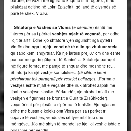
bardhë, në vazot me figura të kuqe të stilit rogoroz, e në
pllakëzat deltine në Lokri Epizefirit, që janë të gjysmës së
parë të shek. V p.Kr.
–
Shtatorja e Vashës së Vlorës
(
e dëmtuar
) është me
interes për sa i përket
veshjes mjaft të veçantë
, por edhe
llojit të artit. Edhe kjo shtatore vjen sigurisht nga qyteti i
Vlorës dhe
nga i njëjti vend në të cilin qe zbuluar stela
që sapo kemi shqyrtuar. Ka një lartësi prej 87 cm dhe është
punuar me gurin gëlqeror të Kaninës…Shtatorja paraqet
një figurë femre, me pamje të shquar dhe moshë të re…
Shtatorja ka një veshje komplekse…(
të cilën e kemi
përshkruar tek paragrafi për veshjet pellazge
)…Forma e
veshjes është mjaft e veçantë dhe nuk afrohet aspak me
tipat e veshjeve klasike. Përkundër, ajo afrohet mjaft me
veshjen e figurinës së bronzit e Gurit të Zi (Shkodër),
veçanërisht për pjesën e sipërme të tunikës. Ajo ngjason
edhe me bustin e koleksionit Vlora për sa i përket tri
copave të veshjes, vendosjes së tyre mbi trup dhe
mëngëve…Kjo më shtyn të mendoj se kjo lloj veshje ishte e
posaçme për vendin.