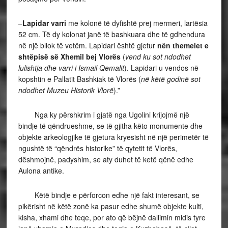
–
Lapidar varri
me kolonë të dyfishtë prej mermeri, lartësia
52 cm. Të dy kolonat janë të bashkuara dhe të gdhendura
në një bllok të vetëm. Lapidari është gjetur
nën themelet e
shtëpisë së Xhemil bej Vlorës
(
vend ku sot ndodhet
lulishtja dhe varri i Ismail Qemalit
). Lapidari u vendos në
kopshtin e Pallatit Bashkiak të Vlorës (
në këtë godinë sot
ndodhet Muzeu Historik Vlorë
).”
Nga ky përshkrim i gjatë nga Ugolini krijojmë një
bindje të qëndrueshme, se të gjitha këto monumente dhe
objekte arkeologjike të gjetura kryesisht në një perimetër të
ngushtë të “qëndrës historike” të qytetit të Vlorës,
dëshmojnë, padyshim, se aty duhet të ketë qënë edhe
Aulona antike.
Këtë bindje e përforcon edhe një fakt interesant, se
pikërisht në këtë zonë ka pasur edhe shumë objekte kulti,
kisha, xhami dhe teqe, por ato që bëjnë dallimin midis tyre