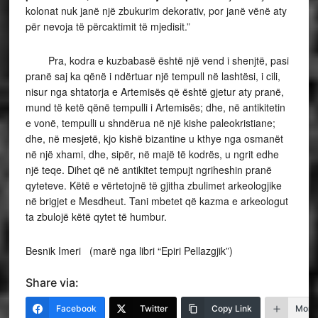
kolonat nuk janë një zbukurim dekorativ, por janë vënë aty
për nevoja të përcaktimit të mjedisit.”
Pra, kodra e kuzbabasë është një vend i shenjtë, pasi
pranë saj ka qënë i ndërtuar një tempull në lashtësi, i cili,
nisur nga shtatorja e Artemisës që është gjetur aty pranë,
mund të ketë qënë tempulli i Artemisës; dhe, në antikitetin
e vonë, tempulli u shndërua në një kishe paleokristiane;
dhe, në mesjetë, kjo kishë bizantine u kthye nga osmanët
në një xhami, dhe, sipër, në majë të kodrës, u ngrit edhe
një teqe. Dihet që në antikitet tempujt ngriheshin pranë
qyteteve. Këtë e vërtetojnë të gjitha zbulimet arkeologjike
në brigjet e Mesdheut. Tani mbetet që kazma e arkeologut
ta zbulojë këtë qytet të humbur.
Besnik Imeri (marë nga libri “Epiri Pellazgjik”)
Share via:
Facebook
Twitter
Copy Link
More