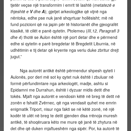
tjetër veçse një transformim i emrit të lashtë (
metatezë e
thjeshtë e
V
dhe
A
); gjetjet arkeologjike që vijnë nga
nëntoka, edhe pse nuk janë shqyrtuar hollësisht; më në
fund pozicioni që na japin për të historianët dhe gjeografët
klasikë, të cilët e panë qytetin. Ptolemeu (
III,12, Paragrafi 3
dhe 4
) thotë se Aulon është një port detar dhe e përmend
edhe si qytetin e parë bregdetar të Bregdetit Liburnia, në
udhëtimin e tij detar që kryente nga veriu duke zbritur drejt
jugut.”
Nga autorët antikë është përmendur shpesh qyteti i
Aulonës, por deri më sot ky qytet nuk është i zbuluar në
formë përfundimtare nga arkeologët, madje, ashtu si
Epidamni me Durrahun, është i dyzuar midis detit dhe
tokës. Mjaft nga autorët e vendosin këtë në breg të detit në
zonën e fshatit Zvërnec, që nga vendasit quhet me emrin
enigmatik Triport, nisur nga fakti se në këtë zonë, në një
kodër të ulët në breg te detit gjenden disa rrënoja muresh
antikë, të shoqëruara këto me mure që janë të zhytura në
det dhe që duken mjaftueshëm nga sipër. Por, ka autorë të