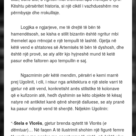
Kështu përsëritet historia, si një cikël i vazhdueshëm me
përmbysje dhe rrokullisje.
Logjika e ngjarjeve, me të drejtë të bën të
hamendësosh, se kisha e stilit bizantin është ngritur mbi
themelet apo rrënojat e një tempulli të lashtë. Gjetja në
këtë vend e shtatores së Artemisës të bën të dyshosh, dhe
është një provë, se aty afër kjo hyjneshë mund të ketë
pasur edhe faltoren apo tempullin e saj.
Ngacmimin për këtë mendim, përsëri e kemi marrë
prej Ugolinit, i cili, i nisur nga arkitektura e një stele varri të
gjetur në atë vend, konkretisht anës stilistike të kolonave
që e kufizonin atë, hedh dyshimin se këto objekte të kësaj
natyre në antikitet kanë qënë shenjë dalluese, se aty pranë
ka pasur ndonjë vend të shenjtë. Ndjekim Ugolinin:
“-
Stela e Vlorës
, gjetur brenda qytetit të Vlorës (
e
dëmtuar
)… Në faqen A të ilustrimit shohim një figurë femre