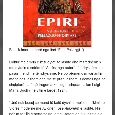
Besnik Imeri (marë nga libri “Epiri Pellazgjik”)
Lidhur me emrin e këtij qyteti të lashtë dhe marëdhënien
me qytetin e sotëm të Vlorës, nga autorë të ndryshëm ka
pasur mendime të ndryshme. Ne po përmendim variantin
më të besueshëm dhe më të pranueshëm, sidomos nga ne
shqiptarët, atë që tregon arkeologu i shquar italian Luigi
Maria Ugolini në vitin e largët 1924:
“Unë nuk besoj se mund të ketë dyshim mbi identifikimin e
Vlorës moderne me Avlonën (
ose Aulonën
) e lashtë. Një
pohim të tillë e përforcojnë emri i sotëm që nuk është gjë