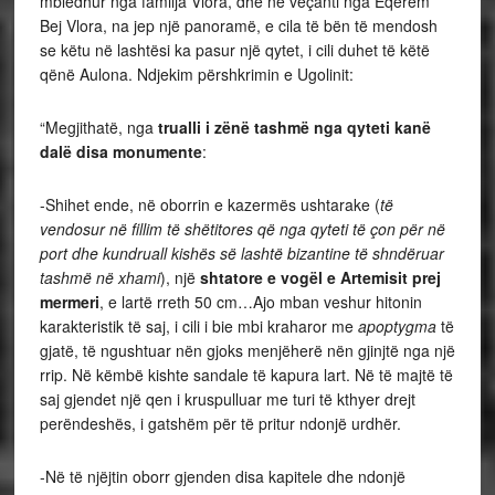
mbledhur nga familja Vlora, dhe në veçanti nga Eqerem
Bej Vlora, na jep një panoramë, e cila të bën të mendosh
se këtu në lashtësi ka pasur një qytet, i cili duhet të këtë
qënë Aulona. Ndjekim përshkrimin e Ugolinit:
“Megjithatë, nga
trualli i zënë tashmë nga qyteti kanë
dalë disa monumente
:
-Shihet ende, në oborrin e kazermës ushtarake (
të
vendosur në fillim të shëtitores që nga qyteti të çon për në
port dhe kundruall kishës së lashtë bizantine të shndëruar
tashmë në xhami
), një
shtatore e vogël e Artemisit prej
mermeri
, e lartë rreth 50 cm…Ajo mban veshur hitonin
karakteristik të saj, i cili i bie mbi kraharor me
apoptygma
të
gjatë, të ngushtuar nën gjoks menjëherë nën gjinjtë nga një
rrip. Në këmbë kishte sandale të kapura lart. Në të majtë të
saj gjendet një qen i kruspulluar me turi të kthyer drejt
perëndeshës, i gatshëm për të pritur ndonjë urdhër.
-Në të njëjtin oborr gjenden disa kapitele dhe ndonjë