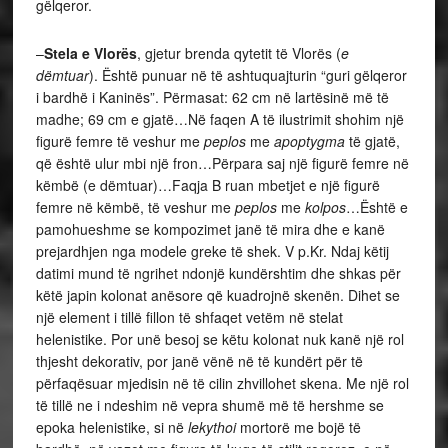
gëlqeror.
–
Stela e Vlorës
, gjetur brenda qytetit të Vlorës (
e
dëmtuar
). Është punuar në të ashtuquajturin “guri gëlqeror
i bardhë i Kaninës”. Përmasat: 62 cm në lartësinë më të
madhe; 69 cm e gjatë…Në faqen A të ilustrimit shohim një
figurë femre të veshur me
peplos
me
apoptygma
të gjatë,
që është ulur mbi një fron…Përpara saj një figurë femre në
këmbë (e dëmtuar)…Faqja B ruan mbetjet e një figurë
femre në këmbë, të veshur me
peplos
me
kolpos
…Është e
pamohueshme se kompozimet janë të mira dhe e kanë
prejardhjen nga modele greke të shek. V p.Kr. Ndaj këtij
datimi mund të ngrihet ndonjë kundërshtim dhe shkas për
këtë japin kolonat anësore që kuadrojnë skenën. Dihet se
një element i tillë fillon të shfaqet vetëm në stelat
helenistike. Por unë besoj se këtu kolonat nuk kanë një rol
thjesht dekorativ, por janë vënë në të kundërt për të
përfaqësuar mjedisin në të cilin zhvillohet skena. Me një rol
të tillë ne i ndeshim në vepra shumë më të hershme se
epoka helenistike, si në
lekythoi
mortorë me bojë të