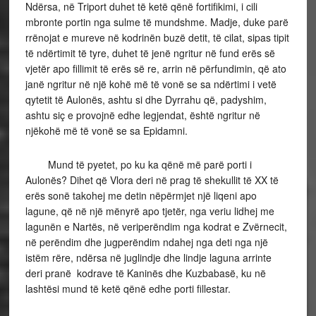
Ndërsa, në Triport duhet të ketë qënë fortifikimi, i cili
mbronte portin nga sulme të mundshme. Madje, duke parë
rrënojat e mureve në kodrinën buzë detit, të cilat, sipas tipit
të ndërtimit të tyre, duhet të jenë ngritur në fund erës së
vjetër apo fillimit të erës së re, arrin në përfundimin, që ato
janë ngritur në një kohë më të vonë se sa ndërtimi i vetë
qytetit të Aulonës, ashtu si dhe Dyrrahu që, padyshim,
ashtu siç e provojnë edhe legjendat, është ngritur në
njëkohë më të vonë se sa Epidamni.
Mund të pyetet, po ku ka qënë më parë porti i
Aulonës? Dihet që Vlora deri në prag të shekullit të XX të
erës sonë takohej me detin nëpërmjet një liqeni apo
lagune, që në një mënyrë apo tjetër, nga veriu lidhej me
lagunën e Nartës, në veriperëndim nga kodrat e Zvërnecit,
në perëndim dhe jugperëndim ndahej nga deti nga një
istëm rëre, ndërsa në juglindje dhe lindje laguna arrinte
deri pranë kodrave të Kaninës dhe Kuzbabasë, ku në
lashtësi mund të ketë qënë edhe porti fillestar.