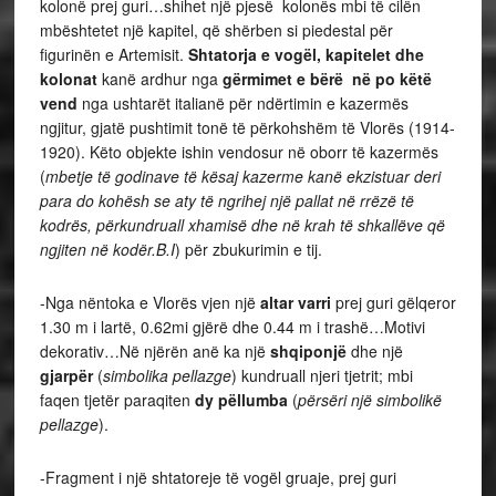
kolonë prej guri…shihet një pjesë kolonës mbi të cilën
mbështetet një kapitel, që shërben si piedestal për
figurinën e Artemisit.
Shtatorja e vogël, kapitelet dhe
kolonat
kanë ardhur nga
gërmimet e bërë në po këtë
vend
nga ushtarët italianë për ndërtimin e kazermës
ngjitur, gjatë pushtimit tonë të përkohshëm të Vlorës (1914-
1920). Këto objekte ishin vendosur në oborr të kazermës
(
mbetje të godinave të kësaj kazerme kanë ekzistuar deri
para do kohësh se aty të ngrihej një pallat në rrëzë të
kodrës, përkundruall xhamisë dhe në krah të shkallëve që
ngjiten në kodër.B.I
) për zbukurimin e tij.
-Nga nëntoka e Vlorës vjen një
altar varri
prej guri gëlqeror
1.30 m i lartë, 0.62mi gjërë dhe 0.44 m i trashë…Motivi
dekorativ…Në njërën anë ka një
shqiponjë
dhe një
gjarpër
(
simbolika pellazge
) kundruall njeri tjetrit; mbi
faqen tjetër paraqiten
dy pëllumba
(
përsëri një simbolikë
pellazge
).
-Fragment i një shtatoreje të vogël gruaje, prej guri