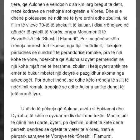
tjerë, që Aulonën e vendosin disa km larg bregut të detit,
rrëzë kodrave që rrethojnë sot qytetin e Vlorës. Dhe si e
dhënë plotësuese në ndihmë të tyre erdhi edhe zbulimi, në
fillim të viteve 70-të të shekullit të kaluar, i disa rrënojave në
qëndër të qytetit të Vlorës, prapa Monumentit të
Pavarësisë tek “Sheshi i Flamurit”. Por meqënëse këto
rrënoja muresh fortifikuese, nga tipi i ndërtimit, i takojnë
periudhës së sundimit të perandorisë romake, pra të një
kohe të vonë, ndërkohë që Aulona si qytet përmendet në
një kohë mjaft më të hershme, zbulimi i këtij qyteti antik me
emër të bukur mbetet një detyrë e pazgjidhur akoma nga
arkeologët. Por duhet thënë, se edhe këto rrënoja të stilit të
ndërtimit romak, tregojnë se edhe Aulona antike duhet të
jetë pranë tyre.
Unë do të pëlqeja që Aulona, ashtu si Epidamni dhe
Dyrrahu, të ishte e dyzuar midis detit dhe tokës. Madje, për
të qënë më i qartë, qyteti, pa dyshim, duhet të ketë qënë
përreth qendrës së qytetit të vjetër të Vlorës, rreth e
përqark sarajeve të Vlorajve tek “Sheshi i Flamurit”.