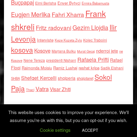
Buçpapaj
Enver Bytyci
Elmi Berisha
Ermira Babamusta
Frank
Eugjen Merlika
Fahri Xharra
shkreli
Ilir
Gezim Llojdia
Fritz radovani
Levonja
Interviste
Kolec Traboini
Keze Kozeta Zylo
kosova
Kosove
nderroi jete
Marjana Bulku
ne
Murat Gecaj
Rafaela Prifti
Rafael
Nene Tereza
Kosove
presidenti Nishani
Floqi
Raimonda Moisiu
Ramiz Lushaj
reshat kripa
Sadik Elshani
Sokol
Shefqet Kercelli
shqiperia
shqiptaret
SHBA
Paja
Vatra
Visar Zhiti
Thaci
This website uses cookies to improve your experience. We'll
assume you're ok with this, but you can opt-out if you wish.
Cookie settings
Log in
ACCEPT