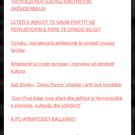
TRI POEZI PËR GJERGJ KASTRIOTIN-
SKËNDERBEUN
LETËR E ARKIVIT TE NAUM PRIFTIT NË
PERVJETORIN E PARE TE DRAGO SILIQIT
Oxhaku, nga elementi arkitektonik te simboli i trungut
familjar
Arbëreshët si model evropian i mbrojtjes së identitetit
kulturor
Sali Shijaku, “Diego Rivera” shqiptar i artit tonë kombëtar
“Dom Fred Kalaj, mes altarit dhe atdheut si hermeneutikë
e shpresës, kujtesës dhe shërbimit”
A PO ARMATOSET BALLKANI?