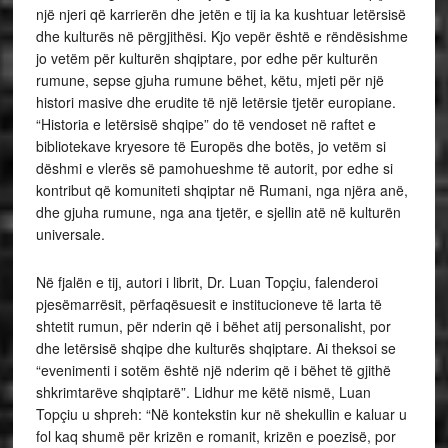
një njeri që karrierën dhe jetën e tij ia ka kushtuar letërsisë
dhe kulturës në përgjithësi. Kjo vepër është e rëndësishme
jo vetëm për kulturën shqiptare, por edhe për kulturën
rumune, sepse gjuha rumune bëhet, këtu, mjeti për një
histori masive dhe erudite të një letërsie tjetër europiane.
“Historia e letërsisë shqipe” do të vendoset në raftet e
bibliotekave kryesore të Europës dhe botës, jo vetëm si
dëshmi e vlerës së pamohueshme të autorit, por edhe si
kontribut që komuniteti shqiptar në Rumani, nga njëra anë,
dhe gjuha rumune, nga ana tjetër, e sjellin atë në kulturën
universale.
Në fjalën e tij, autori i librit, Dr. Luan Topçiu, falenderoi
pjesëmarrësit, përfaqësuesit e institucioneve të larta të
shtetit rumun, për nderin që i bëhet atij personalisht, por
dhe letërsisë shqipe dhe kulturës shqiptare. Ai theksoi se
“evenimenti i sotëm është një nderim që i bëhet të gjithë
shkrimtarëve shqiptarë”. Lidhur me këtë nismë, Luan
Topçiu u shpreh: “Në kontekstin kur në shekullin e kaluar u
fol kaq shumë për krizën e romanit, krizën e poezisë, por