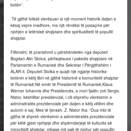
botën”.
Të gjithë folësit vlerësuan si një moment historik daljen e
kësaj vepre madhore, me një rëndësi të posaçme për
njohjen e letërsisë shqiptare dhe spiritualitetit të popullit
shqiptar.
Fillimisht, të pranishmit u përshëndetën nga deputeti
Bogdan-Alin Stoica, përfaqësues i pakicës shqiptare në
Parlamentin e Rumanisë dhe Sekretar i Përgjithshëm i
ALAR-it. Deputeti Stoika e quajti një ngjarje historike
botimin e këtij libri në gjithë historinë e komunitetit shqiptar
të Rumanisë.Në emër të Presidentit të Rumanisë,Klaus
Werner Iohannis dhe Presidencës, e mori fjalën zoti Sergiu
Nistor, këshilltar presidencial, i cili shprehu vlerësimin e
adminsitratës prezidenciale për daljen e këtij vëllimi dhe
autorin e saj. Mes të tjerash, Z. Nistor tha: “Dua mbi të
gjitha të shpreh vlerësimin a administratës prezidenciale
për këtë gjest njohjeje dhe shpërndarjeje të kulturës së
minoritetit shqiptar, mbase më pak të njohur për popullin