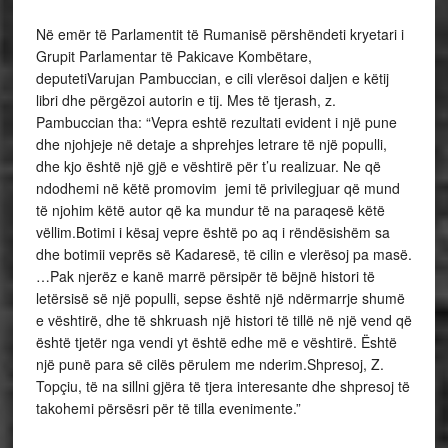
Në emër të Parlamentit të Rumanisë përshëndeti kryetari i
Grupit Parlamentar të Pakicave Kombëtare,
deputetiVarujan Pambuccian, e cili vlerësoi daljen e këtij
libri dhe përgëzoi autorin e tij. Mes të tjerash, z.
Pambuccian tha: “Vepra eshtë rezultati evident i një pune
dhe njohjeje në detaje a shprehjes letrare të një populli,
dhe kjo është një gjë e vështirë për t’u realizuar. Ne që
ndodhemi në këtë promovim jemi të privilegjuar që mund
të njohim këtë autor që ka mundur të na paraqesë këtë
vëllim.Botimi i kësaj vepre është po aq i rëndësishëm sa
dhe botimii veprës së Kadaresë, të cilin e vlerësoj pa masë.
…Pak njerëz e kanë marrë përsipër të bëjnë histori të
letërsisë së një populli, sepse është një ndërmarrje shumë
e vështirë, dhe të shkruash një histori të tillë në një vend që
është tjetër nga vendi yt është edhe më e vështirë. Është
një punë para së cilës përulem me nderim.Shpresoj, Z.
Topçiu, të na sillni gjëra të tjera interesante dhe shpresoj të
takohemi përsësri për të tilla evenimente.”