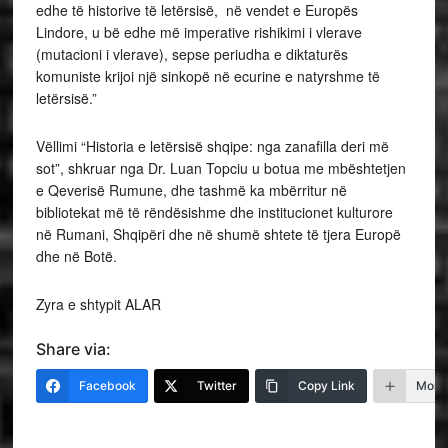
edhe të historive të letërsisë, në vendet e Europës
Lindore, u bë edhe më imperative rishikimi i vlerave
(mutacioni i vlerave), sepse periudha e diktaturës
komuniste krijoi një sinkopë në ecurine e natyrshme të
letërsisë.”
Vëllimi “Historia e letërsisë shqipe: nga zanafilla deri më
sot”, shkruar nga Dr. Luan Topciu u botua me mbështetjen
e Qeverisë Rumune, dhe tashmë ka mbërritur në
bibliotekat më të rëndësishme dhe institucionet kulturore
në Rumani, Shqipëri dhe në shumë shtete të tjera Europë
dhe në Botë.
Zyra e shtypit ALAR
Share via:
Facebook
Twitter
Copy Link
More