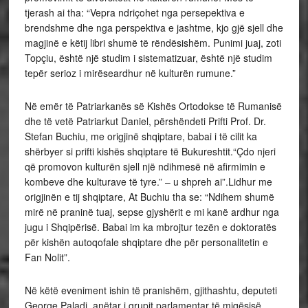
tjerash ai tha: “Vepra ndriçohet nga persepektiva e
brendshme dhe nga perspektiva e jashtme, kjo gjë sjell dhe
magjinë e këtij libri shumë të rëndësishëm. Punimi juaj, zoti
Topçiu, është një studim i sistematizuar, është një studim
tepër serioz i mirëseardhur në kulturën rumune.”
Në emër të Patriarkanës së Kishës Ortodokse të Rumanisë
dhe të vetë Patriarkut Daniel, përshëndeti Prifti Prof. Dr.
Stefan Buchiu, me origjinë shqiptare, babai i të cilit ka
shërbyer si prifti kishës shqiptare të Bukureshtit.“Çdo njeri
që promovon kulturën sjell një ndihmesë në afirmimin e
kombeve dhe kulturave të tyre.” – u shpreh ai”.Lidhur me
origjinën e tij shqiptare, At Buchiu tha se: “Ndihem shumë
mirë në praninë tuaj, sepse gjyshërit e mi kanë ardhur nga
jugu i Shqipërisë. Babai im ka mbrojtur tezën e doktoratës
për kishën autoqofale shqiptare dhe për personalitetin e
Fan Nolit”.
Në këtë eveniment ishin të pranishëm, gjithashtu, deputeti
George Paladi, anëtar i grupit parlamentar të miqësisë