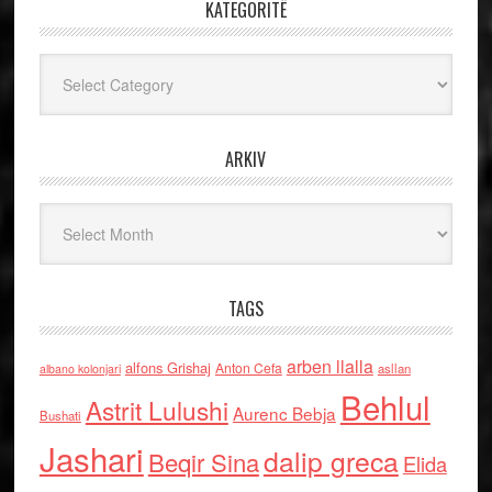
KATEGORITË
Kategoritë
ARKIV
Arkiv
TAGS
arben llalla
alfons Grishaj
Anton Cefa
asllan
albano kolonjari
Behlul
Astrit Lulushi
Aurenc Bebja
Bushati
Jashari
dalip greca
Beqir Sina
Elida