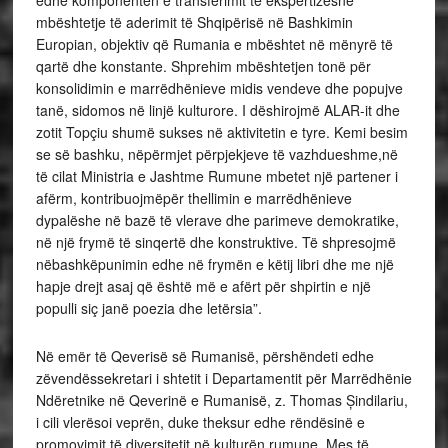
mbështetje të aderimit të Shqipërisë në Bashkimin
Europian, objektiv që Rumania e mbështet në mënyrë të
qartë dhe konstante. Shprehim mbështetjen tonë për
konsolidimin e marrëdhënieve midis vendeve dhe popujve
tanë, sidomos në linjë kulturore. I dëshirojmë ALAR-it dhe
zotit Topçiu shumë sukses në aktivitetin e tyre. Kemi besim
se së bashku, nëpërmjet përpjekjeve të vazhdueshme,në
të cilat Ministria e Jashtme Rumune mbetet një partener i
afërm, kontribuojmëpër thellimin e marrëdhënieve
dypalëshe në bazë të vlerave dhe parimeve demokratike,
në një frymë të sinqertë dhe konstruktive. Të shpresojmë
nëbashkëpunimin edhe në frymën e këtij libri dhe me një
hapje drejt asaj që është më e afërt për shpirtin e një
populli siç janë poezia dhe letërsia”.
Në emër të Qeverisë së Rumanisë, përshëndeti edhe
zëvendëssekretari i shtetit i Departamentit për Marrëdhënie
Ndëretnike në Qeverinë e Rumanisë, z. Thomas Șindilariu,
i cili vlerësoi veprën, duke theksur edhe rëndësinë e
promovimit të diversitetit në kulturën rumune. Mes të