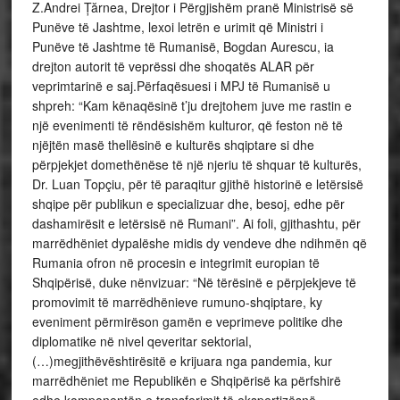
Z.Andrei Țărnea, Drejtor i Përgjishëm pranë Ministrisë së
Punëve të Jashtme, lexoi letrën e urimit që Ministri i
Punëve të Jashtme të Rumanisë, Bogdan Aurescu, ia
drejton autorit të veprëssi dhe shoqatës ALAR për
veprimtarinë e saj.Përfaqësuesi i MPJ të Rumanisë u
shpreh: “Kam kënaqësinë t’ju drejtohem juve me rastin e
një evenimenti të rëndësishëm kulturor, që feston në të
njëjtën masë thellësinë e kulturës shqiptare si dhe
përpjekjet domethënëse të një njeriu të shquar të kulturës,
Dr. Luan Topçiu, për të paraqitur gjithë historinë e letërsisë
shqipe për publikun e specializuar dhe, besoj, edhe për
dashamirësit e letërsisë në Rumani”. Ai foli, gjithashtu, për
marrëdhëniet dypalëshe midis dy vendeve dhe ndihmën që
Rumania ofron në procesin e integrimit europian të
Shqipërisë, duke nënvizuar: “Në tërësinë e përpjekjeve të
promovimit të marrëdhënieve rumuno-shqiptare, ky
eveniment përmirëson gamën e veprimeve politike dhe
diplomatike në nivel qeveritar sektorial,
(…)megjithëvështirësitë e krijuara nga pandemia, kur
marrëdhëniet me Republikën e Shqipërisë ka përfshirë
edhe komponentën e transferimit të ekspertizësnë