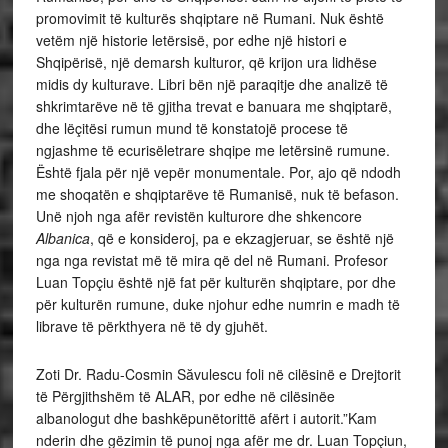
promovimit të kulturës shqiptare në Rumani. Nuk është
vetëm një historie letërsisë, por edhe një histori e
Shqipërisë, një demarsh kulturor, që krijon ura lidhëse
midis dy kulturave. Libri bën një paraqitje dhe analizë të
shkrimtarëve në të gjitha trevat e banuara me shqiptarë,
dhe lëçitësi rumun mund të konstatojë procese të
ngjashme të ecurisëletrare shqipe me letërsinë rumune.
Është fjala për një vepër monumentale. Por, ajo që ndodh
me shoqatën e shqiptarëve të Rumanisë, nuk të befason.
Unë njoh nga afër revistën kulturore dhe shkencore
Albanica
, që e konsideroj, pa e ekzagjeruar, se është një
nga nga revistat më të mira që del në Rumani. Profesor
Luan Topçiu është një fat për kulturën shqiptare, por dhe
për kulturën rumune, duke njohur edhe numrin e madh të
librave të përkthyera në të dy gjuhët.
Zoti Dr. Radu-Cosmin Săvulescu foli në cilësinë e Drejtorit
të Përgjithshëm të ALAR, por edhe në cilësinëe
albanologut dhe bashkëpunëtorittë afërt i autorit.”Kam
nderin dhe gëzimin të punoj nga afër me dr. Luan Topçiun,