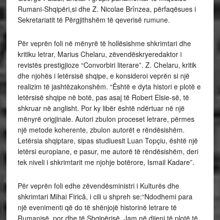
Rumani-Shqipëri,si dhe Z. Nicolae Brînzea, përfaqësues i
Sekretariatit të Përgjithshëm të qeverisë rumune.
Për veprën foli në mënyrë të hollësishme shkrimtari dhe
kritiku letrar, Marius Chelaru, zëvendëskryeredaktor i
revistës prestigjioze “Convorbiri literare”. Z. Chelaru, kritik
dhe njohës i letërsisë shqipe, e konsideroi veprën si një
realizim të jashtëzakonshëm. “Është e dyta histori e plotë e
letërsisë shqipe në botë, pas asaj të Robert Elsie-së, të
shkruar në anglisht. Por ky libër është ndërtuar në një
mënyrë origjinale. Autori zbulon proceset letrare, përmes
një metode koherente, zbulon autorët e rëndësishëm.
Letërsia shqiptare, sipas studiuesit Luan Topçiu, është një
letërsi europiane, e pasur, me autorë të rëndësishëm, deri
tek niveli i shkrimtarit me njohje botërore, Ismail Kadare”.
Për veprën foli edhe zëvendësministri i Kulturës dhe
shkrimtari Mihai Firică, i cili u shpreh se:“Ndodhemi para
një evenimenti që do të shënjojë historinë letrare të
Rumanisë, por dhe të Shqipërisë. Jam në dijeni të plotë të