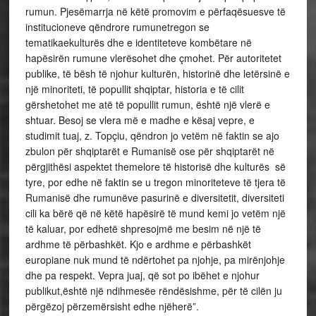
rumun. Pjesëmarrja në këtë promovim e përfaqësuesve të
institucioneve qëndrore rumunetregon se
tematikaekulturës dhe e identiteteve kombëtare në
hapësirën rumune vlerësohet dhe çmohet. Për autoritetet
publike, të bësh të njohur kulturën, historinë dhe letërsinë e
një minoriteti, të popullit shqiptar, historia e të cilit
gërshetohet me atë të popullit rumun, është një vlerë e
shtuar. Besoj se vlera më e madhe e kësaj vepre, e
studimit tuaj, z. Topçiu, qëndron jo vetëm në faktin se ajo
zbulon për shqiptarët e Rumanisë ose për shqiptarët në
përgjithësi aspektet themelore të historisë dhe kulturës së
tyre, por edhe në faktin se u tregon minoriteteve të tjera të
Rumanisë dhe rumunëve pasurinë e diversitetit, diversiteti
cili ka bërë që në këtë hapësirë të mund kemi jo vetëm një
të kaluar, por edhetë shpresojmë me besim në një të
ardhme të përbashkët. Kjo e ardhme e përbashkët
europiane nuk mund të ndërtohet pa njohje, pa mirënjohje
dhe pa respekt. Vepra juaj, që sot po ibëhet e njohur
publikut,është një ndihmesëe rëndësishme, për të cilën ju
përgëzoj përzemërsisht edhe njëherë”.