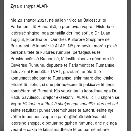
Zyra e shtypit ALAR/
Më 23 shtator 2021, në sallën “Nicolae Balcescu” të
Parlamentit të Rumanisë, u promovua vepra: “Historia e
letërsisë shqipe: nga zanafilla deri më sot”, e Dr. Luan
Topçiut, koordinator i Qendrës Kulturore Shqiptare në
Bukuresht në kuadër të ALAR. Në promovim morën pjesë
personalitete të kulturës rumune, përfaqësues të
Presidencës së Rumanisë, të institucioneve qëndrore të
Qeverisë Rumune, deputetë të Parlamentit të Rumanisë,
Televizioni Kombëtar TVR1, gazetarë, anëtarë të
komunitetit shqiptar të Rumanisë, shkrimtarë dhe kritikë
letrarë të njohur, si dhe përfaqësues të pakicave të tjera
kombëtare në Rumani. Kjo veprimtari u koordinua nga Dr.
Radu Savulescu, drejtor ekzekutiv i ALAR, i cili u shpreh se:
Vepra
Historia e letërsisë shqipe nga zanafilla deri më sot
është rezultat i punës vetëmohuese të autorit, është një
vëllim imponues, vepra e parë gjithëpërfshirëse mbi
letërsinë shqipe, e botuar në gjuhën rumune, dhe një nga
veprat e pakta të kësaj madhësie të botuar në mbarë