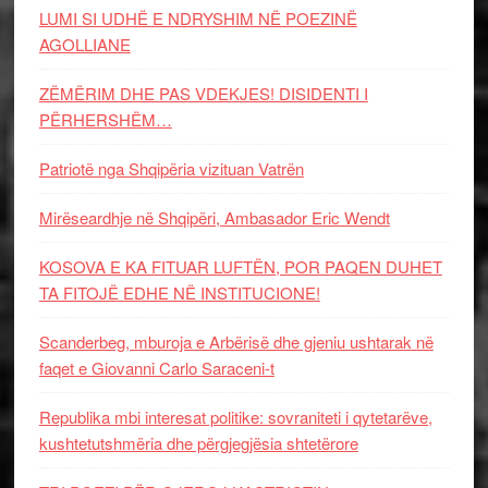
LUMI SI UDHË E NDRYSHIM NË POEZINË
AGOLLIANE
ZËMËRIM DHE PAS VDEKJES! DISIDENTI I
PËRHERSHËM…
Patriotë nga Shqipëria vizituan Vatrën
Mirëseardhje në Shqipëri, Ambasador Eric Wendt
KOSOVA E KA FITUAR LUFTËN, POR PAQEN DUHET
TA FITOJË EDHE NË INSTITUCIONE!
Scanderbeg, mburoja e Arbërisë dhe gjeniu ushtarak në
faqet e Giovanni Carlo Saraceni-t
Republika mbi interesat politike: sovraniteti i qytetarëve,
kushtetutshmëria dhe përgjegjësia shtetërore