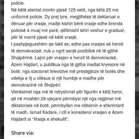
policie.
Në këtë atentat morën pjesë 125 vetë, nga këta 25 me
uniformë policie. Dy prej tyre, megjithëse të deklaruar e
dënuar për vrasje, madje kishin bërë vrasje edhe brenda
policisë 4 muaj më parë, qëllimisht ishin veshur e graduar,
për të marrë pjesë në këtë vrasje.
I pashpjegueshëm qe fakti se, edhe pas vrasjes së heroit
të demokracisë, nuk u ngrit asnjë postbllok në të gjithë
Shqipërinë. Lajmi për vrasjen e heroit të demokracisë,
Azem Hajdari, u publikua nga të gjitha mediat kryesore në
botë, nga stacionet televizive më prestigjioze të botës dhe
vdekja e tij u cilësua si një humbje e madhe për
demokracinë në Shqipëri.
Vlerësimet nga më të ndryshmet për figurën e këtij heroi,
që në moshën 28-vjeçare përmbysi një nga regjimet më
diktatoriale në botë, përmbyllen me cilësimin e shkrimtarit
të madh, Ismail Kadare, i cili e konsideroi vrasjen e Azem
Hajdarit si “Vrasja e shekullit”.
Share via: