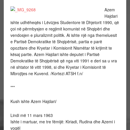
Azem
Hajdari
ishte udhëheqës i Lëvizjes Studentore të Dhjetorit 1990, që
çoi në përmbysjen e regjimit komunist në Shqipëri dhe
vendosjen e pluralizmit politik. Ai ishte një nga themeluesit
e Partisë Demokratike të Shqipërisë, partia e parë
opozitare dhe Kryetar i Komisionit Nismëtar të krijimit te
kësaj partie. Azem Hajdari ishte deputet i Partisë
Demokratike të Shqipërisë që nga viti 1991 e deri sa u vra
në shtator të vitit 1998, si dhe Kryetar i Komisionit të
Mbrojtjes ne Kuvend. /Kortezi ATSH f.n/
***
Kush ishte Azem Hajdari/
Lindi më 11 mars 1963
Ishte i martuar, me tre fëmijë: Kiriadi, Rudina dhe Azemi i
vogël