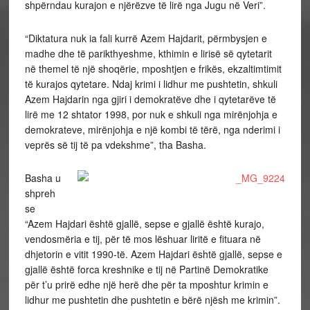
shpërndau kurajon e njërëzve të lirë nga Jugu në Veri”.
“Diktatura nuk ia fali kurrë Azem Hajdarit, përmbysjen e
madhe dhe të parikthyeshme, kthimin e lirisë së qytetarit
në themel të një shoqërie, mposhtjen e frikës, ekzaltimtimit
të kurajos qytetare. Ndaj krimi i lidhur me pushtetin, shkuli
Azem Hajdarin nga gjiri i demokratëve dhe i qytetarëve të
lirë me 12 shtator 1998, por nuk e shkuli nga mirënjohja e
demokrateve, mirënjohja e një kombi të tërë, nga nderimi i
veprës së tij të pa vdekshme”, tha Basha.
Basha u
shpreh
se
“Azem Hajdari është gjallë, sepse e gjallë është kurajo,
vendosmëria e tij, për të mos lëshuar liritë e fituara në
dhjetorin e vitit 1990-të. Azem Hajdari është gjallë, sepse e
gjallë është forca kreshnike e tij në Partinë Demokratike
për t’u prirë edhe një herë dhe për ta mposhtur krimin e
lidhur me pushtetin dhe pushtetin e bërë njësh me krimin”.