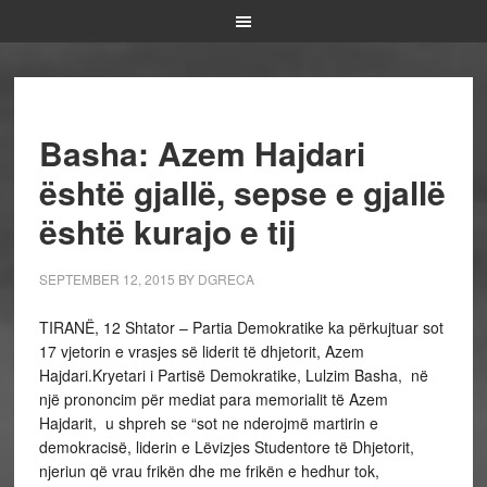
Basha: Azem Hajdari
është gjallë, sepse e gjallë
është kurajo e tij
SEPTEMBER 12, 2015
BY
DGRECA
TIRANË, 12 Shtator – Partia Demokratike ka përkujtuar sot
17 vjetorin e vrasjes së liderit të dhjetorit, Azem
Hajdari.Kryetari i Partisë Demokratike, Lulzim Basha, në
një prononcim për mediat para memorialit të Azem
Hajdarit, u shpreh se “sot ne nderojmë martirin e
demokracisë, liderin e Lëvizjes Studentore të Dhjetorit,
njeriun që vrau frikën dhe me frikën e hedhur tok,