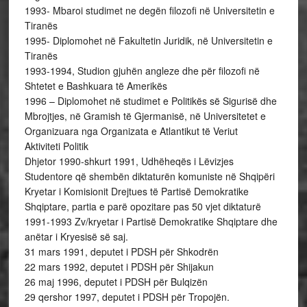
1993- Mbaroi studimet ne degën filozofi në Universitetin e
Tiranës
1995- Diplomohet në Fakultetin Juridik, në Universitetin e
Tiranës
1993-1994, Studion gjuhën angleze dhe për filozofi në
Shtetet e Bashkuara të Amerikës
1996 – Diplomohet në studimet e Politikës së Sigurisë dhe
Mbrojtjes, në Gramish të Gjermanisë, në Universitetet e
Organizuara nga Organizata e Atlantikut të Veriut
Aktiviteti Politik
Dhjetor 1990-shkurt 1991, Udhëheqës i Lëvizjes
Studentore që shembën diktaturën komuniste në Shqipëri
Kryetar i Komisionit Drejtues të Partisë Demokratike
Shqiptare, partia e parë opozitare pas 50 vjet diktaturë
1991-1993 Zv/kryetar i Partisë Demokratike Shqiptare dhe
anëtar i Kryesisë së saj.
31 mars 1991, deputet i PDSH për Shkodrën
22 mars 1992, deputet i PDSH për Shijakun
26 maj 1996, deputet i PDSH për Bulqizën
29 qershor 1997, deputet i PDSH për Tropojën.