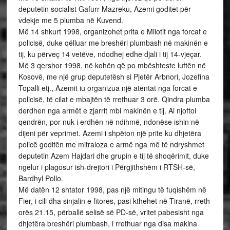
deputetin socialist Gafurr Mazreku, Azemi goditet për
vdekje me 5 plumba në Kuvend.
Më 14 shkurt 1998, organizohet prita e Milotit nga forcat e
policisë, duke qëlluar me breshëri plumbash në makinën e
tij, ku përveç 14 vetëve, ndodhej edhe djali i tij 14-vjeçar.
Më 3 qershor 1998, në kohën që po mbështeste luftën në
Kosovë, me një grup deputetësh si Pjetër Arbnori, Jozefina
Topalli etj., Azemit iu organizua një atentat nga forcat e
policisë, të cilat e mbajtën të rrethuar 3 orë. Qindra plumba
derdhen nga armët e zjarrit mbi makinën e tij. Ai njoftoi
qendrën, por nuk i erdhën në ndihmë, ndonëse ishin në
dijeni për veprimet. Azemi i shpëton një prite ku dhjetëra
policë goditën me mitraloza e armë nga më të ndryshmet
deputetin Azem Hajdari dhe grupin e tij të shoqërimit, duke
ngelur i plagosur ish-drejtori i Përgjithshëm i RTSH-së,
Bardhyl Pollo.
Më datën 12 shtator 1998, pas një mitingu të fuqishëm në
Fier, i cili dha sinjalin e fitores, pasi kthehet në Tiranë, rreth
orës 21.15, përballë selisë së PD-së, vritet pabesisht nga
dhjetëra breshëri plumbash, i rrethuar nga disa makina