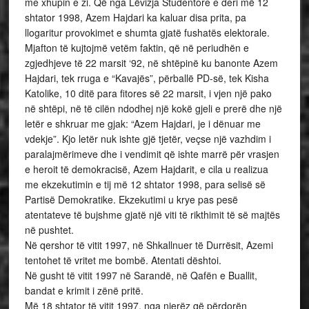
me xhupin e zi. Që nga Lëvizja Studentore e deri më 12
shtator 1998, Azem Hajdari ka kaluar disa prita, pa
llogaritur provokimet e shumta gjatë fushatës elektorale.
Mjafton të kujtojmë vetëm faktin, që në periudhën e
zgjedhjeve të 22 marsit ‘92, në shtëpinë ku banonte Azem
Hajdari, tek rruga e “Kavajës”, përballë PD-së, tek Kisha
Katolike, 10 ditë para fitores së 22 marsit, i vjen një pako
në shtëpi, në të cilën ndodhej një kokë gjeli e prerë dhe një
letër e shkruar me gjak: “Azem Hajdari, je i dënuar me
vdekje”. Kjo letër nuk ishte gjë tjetër, veçse një vazhdim i
paralajmërimeve dhe i vendimit që ishte marrë për vrasjen
e heroit të demokracisë, Azem Hajdarit, e cila u realizua
me ekzekutimin e tij më 12 shtator 1998, para selisë së
Partisë Demokratike. Ekzekutimi u krye pas pesë
atentateve të bujshme gjatë një viti të rikthimit të së majtës
në pushtet.
Në qershor të vitit 1997, në Shkallnuer të Durrësit, Azemi
tentohet të vritet me bombë. Atentati dështoi.
Në gusht të vitit 1997 në Sarandë, në Qafën e Buallit,
bandat e krimit i zënë pritë.
Më 18 shtator të vitit 1997, nga njerëz që përdorën