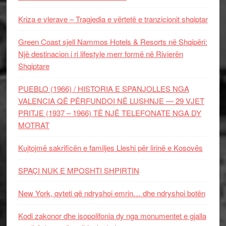
Kriza e vlerave – Tragjedia e vërtetë e tranzicionit shqiptar
Green Coast sjell Nammos Hotels & Resorts në Shqipëri:
Një destinacion i ri lifestyle merr formë në Rivierën
Shqiptare
PUEBLO (1966) / HISTORIA E SPANJOLLES NGA
VALENCIA QË PËRFUNDOI NË LUSHNJE — 29 VJET
PRITJE (1937 – 1966) TË NJË TELEFONATE NGA DY
MOTRAT
Kujtojmë sakrificën e familjes Lleshi për lirinë e Kosovës
SPAÇI NUK E MPOSHTI SHPIRTIN
New York, qyteti që ndryshoi emrin… dhe ndryshoi botën
Kodi zakonor dhe isopolifonia dy nga monumentet e gjalla