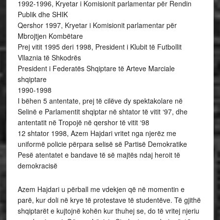
1992-1996, Kryetar i Komisionit parlamentar për Rendin
Publik dhe SHIK
Qershor 1997, Kryetar i Komisionit parlamentar për
Mbrojtjen Kombëtare
Prej vitit 1995 deri 1998, President i Klubit të Futbollit
Vllaznia të Shkodrës
President i Federatës Shqiptare të Arteve Marciale
shqiptare
1990-1998
I bëhen 5 antentate, prej të cilëve dy spektakolare në
Selinë e Parlamentit shqiptar në shtator të vitit ‘97, dhe
antentatit në Tropojë në qershor të vitit ‘98
12 shtator 1998, Azem Hajdari vritet nga njerëz me
uniformë policie përpara selisë së Partisë Demokratike
Pesë atentatet e bandave të së majtës ndaj heroit të
demokracisë
Azem Hajdari u përball me vdekjen që në momentin e
parë, kur doli në krye të protestave të studentëve. Të gjithë
shqiptarët e kujtojnë kohën kur thuhej se, do të vritej njeriu