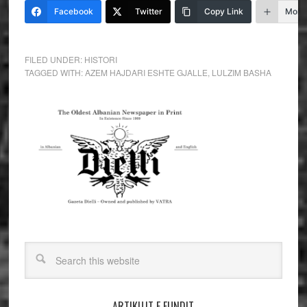
Facebook
Twitter
Copy Link
More
FILED UNDER:
HISTORI
TAGGED WITH:
AZEM HAJDARI ESHTE GJALLE
,
LULZIM BASHA
ARTIKUJT E FUNDIT