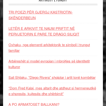
TRI POEZI PËR GJERGJ KASTRIOTIN-
SKËNDERBEUN
LETËR E ARKIVIT TE NAUM PRIFTIT NË
PERVJETORIN E PARE TE DRAGO SILIQIT
Oxhaku, nga elementi arkitektonik te simboli i trungut
familjar
Arbëreshët si model evropian i mbrojtjes së identitetit
kulturor
Sali Shijaku, “Diego Rivera” shqiptar i artit tonë kombëtar
“Dom Fred Kalaj, mes altarit dhe atdheut si hermeneutikë
e shpresës, kujtesës dhe shërbimit”
A PO ARMATOSET BALLKANI?