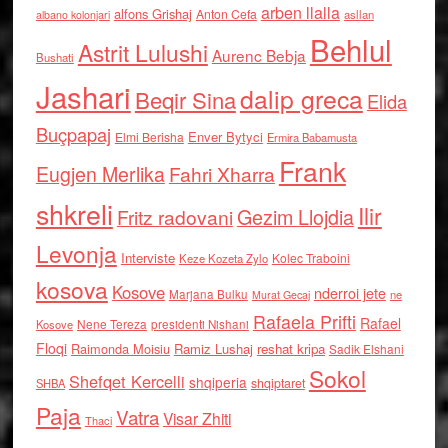
arben llalla
alfons Grishaj
Anton Cefa
asllan
albano kolonjari
Behlul
Astrit Lulushi
Aurenc Bebja
Bushati
Jashari
dalip greca
Beqir Sina
Elida
Buçpapaj
Enver Bytyci
Elmi Berisha
Ermira Babamusta
Frank
Eugjen Merlika
Fahri Xharra
shkreli
Ilir
Gezim Llojdia
Fritz radovani
Levonja
Interviste
Kolec Traboini
Keze Kozeta Zylo
kosova
Kosove
nderroi jete
Marjana Bulku
ne
Murat Gecaj
Rafaela Prifti
Rafael
Nene Tereza
Kosove
presidenti Nishani
Floqi
Raimonda Moisiu
Ramiz Lushaj
reshat kripa
Sadik Elshani
Sokol
Shefqet Kercelli
shqiperia
shqiptaret
SHBA
Paja
Vatra
Visar Zhiti
Thaci