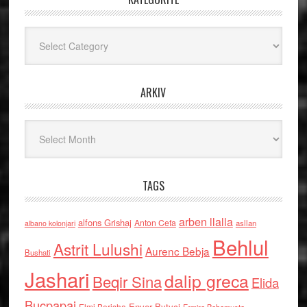
Kategoritë
ARKIV
Arkiv
TAGS
arben llalla
alfons Grishaj
Anton Cefa
asllan
albano kolonjari
Behlul
Astrit Lulushi
Aurenc Bebja
Bushati
Jashari
dalip greca
Beqir Sina
Elida
Buçpapaj
Enver Bytyci
Elmi Berisha
Ermira Babamusta