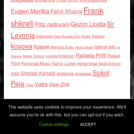
Frank
Eugjen Merlika
Fahri Xharra
shkreli
Ilir
Gezim Llojdia
Fritz radovani
Levonja
Interviste
Kolec Traboini
Keze Kozeta Zylo
kosova
Kosove
nderroi jete
Marjana Bulku
ne
Murat Gecaj
Rafaela Prifti
Rafael
Nene Tereza
Kosove
presidenti Nishani
Floqi
Raimonda Moisiu
Ramiz Lushaj
reshat kripa
Sadik Elshani
Sokol
Shefqet Kercelli
shqiperia
shqiptaret
SHBA
Paja
Vatra
Visar Zhiti
Thaci
This website uses cookies to improve your experience. We'll
assume you're ok with this, but you can opt-out if you wish.
Cookie settings
Log in
ACCEPT