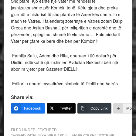
Shqiptare. Kjo është një Vatër me rëndësi të
jashtzakonshme për Kombin tonë. Këtu gjeta dhe preka
gjurmët e historisë të shqiptarëve të Amerikës dhe rolin e
madh të Vatrës. I falenderoj zotërinjtë e Vatrës zotëri Dalip
Greca dhe Asllan Bushati, për mikpritjen e ngrohtë dhe të
përzemërt, spjegimet shumë të vlefshme…. Faleminderit
Vatër për çfarë ke bërë dhe bën për Kombin!”
Familja Saliu, Adem dhe Rita, dhuruan 100 dollarë për
Diellin, ndërkohë që inxhinieri Avdullah Bekteshi bëri një
abonim vjetor për Gazetën”DIELLI”.
Editori u dhuroi mysafirëve simbole të Diellit dhe Vatrës.
Share via:
Facebook
Twitter
Copy Link
More
FILED UNDER:
FEATURED
TAGGED WITH:
INXHINIER ABDULLAH BEKTESHI
,
VIZITE NE