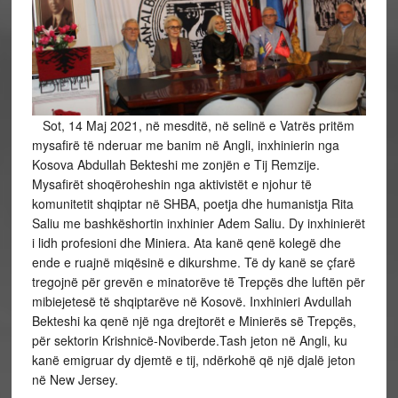
Sot, 14 Maj 2021, në mesditë, në selinë e Vatrës pritëm
mysafirë të nderuar me banim në Angli, inxhinierin nga
Kosova Abdullah Bekteshi me zonjën e Tij Remzije.
Mysafirët shoqëroheshin nga aktivistët e njohur të
komunitetit shqiptar në SHBA, poetja dhe humanistja Rita
Saliu me bashkëshortin inxhinier Adem Saliu. Dy inxhinierët
i lidh profesioni dhe Miniera. Ata kanë qenë kolegë dhe
ende e ruajnë miqësinë e dikurshme. Të dy kanë se çfarë
tregojnë për grevën e minatorëve të Trepçës dhe luftën për
mibiejetesë të shqiptarëve në Kosovë. Inxhinieri Avdullah
Bekteshi ka qenë një nga drejtorët e Minierës së Trepçës,
për sektorin Krishnicë-Noviberde.Tash jeton në Angli, ku
kanë emigruar dy djemtë e tij, ndërkohë që një djalë jeton
në New Jersey.