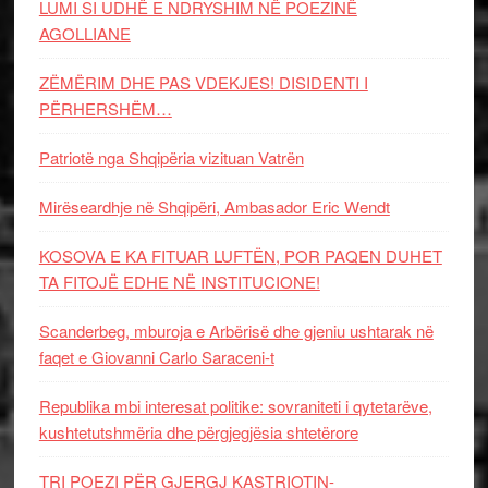
LUMI SI UDHË E NDRYSHIM NË POEZINË
AGOLLIANE
ZËMËRIM DHE PAS VDEKJES! DISIDENTI I
PËRHERSHËM…
Patriotë nga Shqipëria vizituan Vatrën
Mirëseardhje në Shqipëri, Ambasador Eric Wendt
KOSOVA E KA FITUAR LUFTËN, POR PAQEN DUHET
TA FITOJË EDHE NË INSTITUCIONE!
Scanderbeg, mburoja e Arbërisë dhe gjeniu ushtarak në
faqet e Giovanni Carlo Saraceni-t
Republika mbi interesat politike: sovraniteti i qytetarëve,
kushtetutshmëria dhe përgjegjësia shtetërore
TRI POEZI PËR GJERGJ KASTRIOTIN-