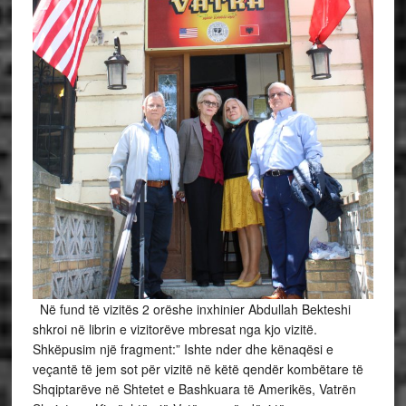
Në fund të vizitës 2 orëshe inxhinier Abdullah Bekteshi
shkroi në librin e vizitorëve mbresat nga kjo vizitë.
Shkëpusim një fragment:” Ishte nder dhe kënaqësi e
veçantë të jem sot për vizitë në këtë qendër kombëtare të
Shqiptarëve në Shtetet e Bashkuara të Amerikës, Vatrën