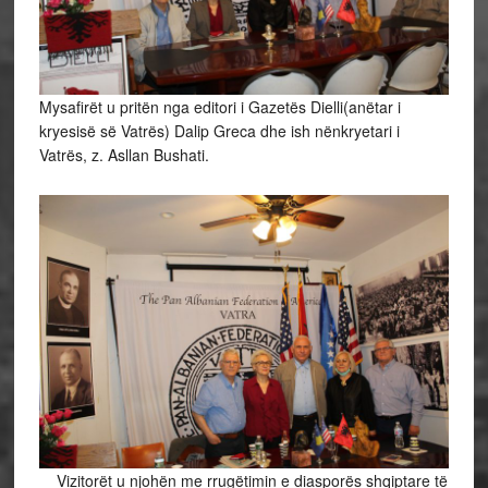
Mysafirët u pritën nga editori i Gazetës Dielli(anëtar i
kryesisë së Vatrës) Dalip Greca dhe ish nënkryetari i
Vatrës, z. Asllan Bushati.
Vizitorët u njohën me rrugëtimin e diasporës shqiptare të