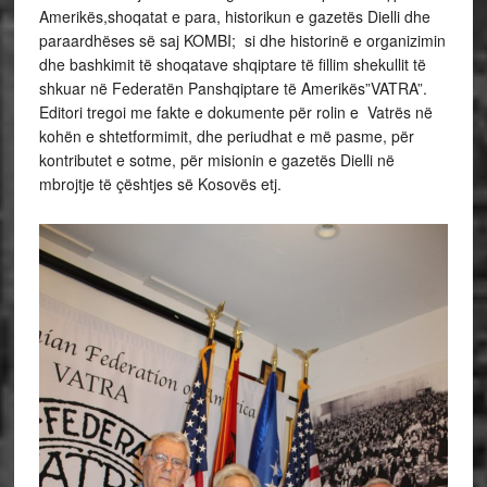
Amerikës,shoqatat e para, historikun e gazetës Dielli dhe
paraardhëses së saj KOMBI; si dhe historinë e organizimin
dhe bashkimit të shoqatave shqiptare të fillim shekullit të
shkuar në Federatën Panshqiptare të Amerikës”VATRA”.
Editori tregoi me fakte e dokumente për rolin e Vatrës në
kohën e shtetformimit, dhe periudhat e më pasme, për
kontributet e sotme, për misionin e gazetës Dielli në
mbrojtje të çështjes së Kosovës etj.