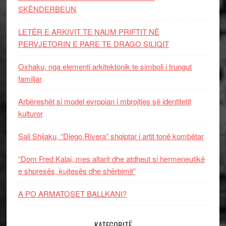
SKËNDERBEUN
LETËR E ARKIVIT TE NAUM PRIFTIT NË
PERVJETORIN E PARE TE DRAGO SILIQIT
Oxhaku, nga elementi arkitektonik te simboli i trungut
familjar
Arbëreshët si model evropian i mbrojtjes së identitetit
kulturor
Sali Shijaku, “Diego Rivera” shqiptar i artit tonë kombëtar
“Dom Fred Kalaj, mes altarit dhe atdheut si hermeneutikë
e shpresës, kujtesës dhe shërbimit”
A PO ARMATOSET BALLKANI?
KATEGORITË