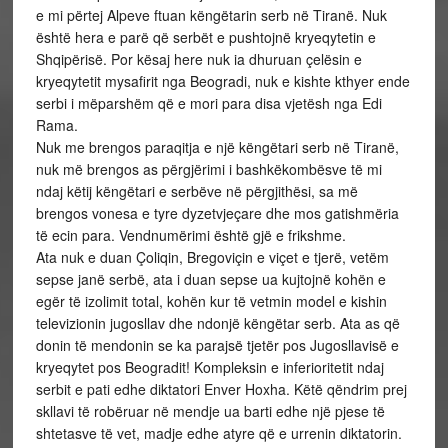
e mi përtej Alpeve ftuan këngëtarin serb në Tiranë. Nuk
është hera e parë që serbët e pushtojnë kryeqytetin e
Shqipërisë. Por kësaj here nuk ia dhuruan çelësin e
kryeqytetit mysafirit nga Beogradi, nuk e kishte kthyer ende
serbi i mëparshëm që e mori para disa vjetësh nga Edi
Rama.
Nuk me brengos paraqitja e një këngëtari serb në Tiranë,
nuk më brengos as përgjërimi i bashkëkombësve të mi
ndaj këtij këngëtari e serbëve në përgjithësi, sa më
brengos vonesa e tyre dyzetvjeçare dhe mos gatishmëria
të ecin para. Vendnumërimi është gjë e frikshme.
Ata nuk e duan Çoliqin, Bregoviçin e viçet e tjerë, vetëm
sepse janë serbë, ata i duan sepse ua kujtojnë kohën e
egër të izolimit total, kohën kur të vetmin model e kishin
televizionin jugosllav dhe ndonjë këngëtar serb. Ata as që
donin të mendonin se ka parajsë tjetër pos Jugosllavisë e
kryeqytet pos Beogradit! Kompleksin e inferioritetit ndaj
serbit e pati edhe diktatori Enver Hoxha. Këtë qëndrim prej
skllavi të robëruar në mendje ua barti edhe një pjese të
shtetasve të vet, madje edhe atyre që e urrenin diktatorin.