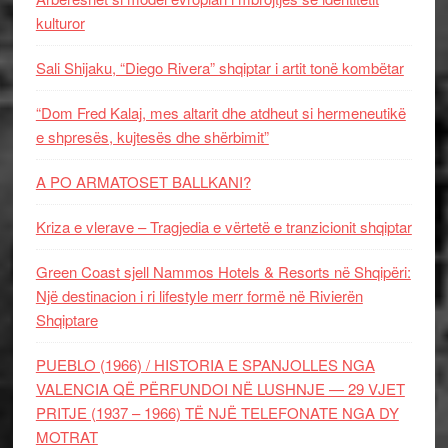
kulturor
Sali Shijaku, “Diego Rivera” shqiptar i artit tonë kombëtar
“Dom Fred Kalaj, mes altarit dhe atdheut si hermeneutikë
e shpresës, kujtesës dhe shërbimit”
A PO ARMATOSET BALLKANI?
Kriza e vlerave – Tragjedia e vërtetë e tranzicionit shqiptar
Green Coast sjell Nammos Hotels & Resorts në Shqipëri:
Një destinacion i ri lifestyle merr formë në Rivierën
Shqiptare
PUEBLO (1966) / HISTORIA E SPANJOLLES NGA
VALENCIA QË PËRFUNDOI NË LUSHNJE — 29 VJET
PRITJE (1937 – 1966) TË NJË TELEFONATE NGA DY
MOTRAT