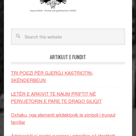
ARTIKUJT E FUNDIT
TRI POEZI PËR GJERGJ KASTRIOTIN-
SKËNDERBEUN
LETËR E ARKIVIT TE NAUM PRIFTIT NË
PERVJETORIN E PARE TE DRAGO SILIQIT
Oxhaku, nga elementi arkitektonik te simboli i trungut
familjar
Arbëreshët si model evropian i mbrojtjes së identitetit