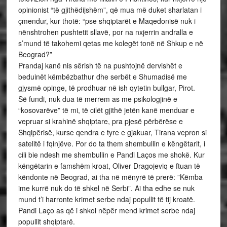
opinionist “të gjithëdijshëm”, që mua më duket sharlatan i
çmendur, kur thotë: “pse shqiptarët e Maqedonisë nuk i
nënshtrohen pushtetit sllavë, por na nxjerrin andralla e
s’mund të takohemi qetas me kolegët tonë në Shkup e në
Beograd?”
Prandaj kanë nis sërish të na pushtojnë dervishët e
beduinët këmbëzbathur dhe serbët e Shumadisë me
gjysmë opinge, të prodhuar në ish qytetin bullgar, Pirot.
Së fundi, nuk dua të merrem as me psikologjinë e
“kosovarëve” të mi, të cilët gjithë jetën kanë menduar e
vepruar si krahinë shqiptare, pra pjesë përbërëse e
Shqipërisë, kurse qendra e tyre e gjakuar, Tirana vepron si
satelitë i fqinjëve. Por do ta them shembullin e këngëtarit, i
cili bie ndesh me shembullin e Pandi Laços me shokë. Kur
këngëtarin e famshëm kroat, Oliver Dragojeviq e ftuan të
këndonte në Beograd, ai tha në mënyrë të prerë: ”Këmba
ime kurrë nuk do të shkel në Serbi”. Ai tha edhe se nuk
mund t’i harronte krimet serbe ndaj popullit të tij kroatë.
Pandi Laço as që i shkoi nëpër mend krimet serbe ndaj
popullit shqiptarë.