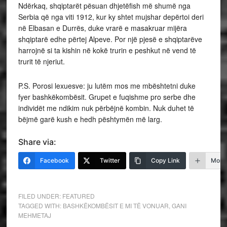
Ndërkaq, shqiptarët pësuan dhjetëfish më shumë nga
Serbia që nga viti 1912, kur ky shtet mujshar depërtoi deri
në Elbasan e Durrës, duke vrarë e masakruar mijëra
shqiptarë edhe përtej Alpeve. Por një pjesë e shqiptarëve
harrojnë si ta kishin në kokë trurin e peshkut në vend të
trurit të njeriut.
P.S. Porosi lexuesve: ju lutëm mos me mbështetni duke
fyer bashkëkombësit. Grupet e fuqishme pro serbe dhe
individët me ndikim nuk përbëjnë kombin. Nuk duhet të
bëjmë garë kush e hedh pështymën më larg.
Share via:
Facebook
Twitter
Copy Link
More
FILED UNDER:
FEATURED
TAGGED WITH:
BASHKËKOMBËSIT E MI TË VONUAR
,
GANI
MEHMETAJ