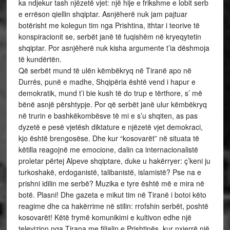
ka ndjekur tash njëzetë vjet: një hije e frikshme e lobit serb
e errëson qiellin shqiptar. Asnjëherë nuk jam pajtuar
botërisht me kolegun tim nga Prishtina, ithtar i teorive të
konspiracionit se, serbët janë të fuqishëm në kryeqytetin
shqiptar. Por asnjëherë nuk kisha argumente t’ia dëshmoja
të kundërtën.
Që serbët mund të ulën këmbëkryq në Tiranë apo në
Durrës, punë e madhe, Shqipëria është vend i hapur e
demokratik, mund t’i bie kush të do trup e tërthore, s’ më
bënë asnjë përshtypje. Por që serbët janë ulur këmbëkryq
në trurin e bashkëkombësve të mi e s’u shqiten, as pas
dyzetë e pesë vjetësh diktature e njëzetë vjet demokraci,
kjo është brengosëse. Dhe kur “kosovarët” në situata të
këtilla reagojnë me emocione, dalin ca internacionalistë
proletar përtej Alpeve shqiptare, duke u hakërryer: ç’keni ju
turkoshakë, erdoganistë, talibanistë, islamistë? Pse na e
prishni idilin me serbë? Muzika e tyre është më e mira në
botë. Plasni! Dhe gazeta e mikut tim në Tiranë i botoi këto
reagime dhe ca hakërrime në stilin: rrofshin serbët, poshtë
kosovarët! Këtë frymë komunikimi e kultivon edhe një
televizion nga Tirana me filialin e Prishtinës, kur nxjerrë një