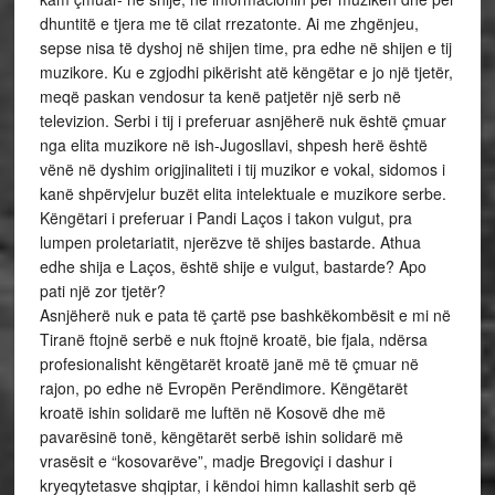
dhuntitë e tjera me të cilat rrezatonte. Ai me zhgënjeu,
sepse nisa të dyshoj në shijen time, pra edhe në shijen e tij
muzikore. Ku e zgjodhi pikërisht atë këngëtar e jo një tjetër,
meqë paskan vendosur ta kenë patjetër një serb në
televizion. Serbi i tij i preferuar asnjëherë nuk është çmuar
nga elita muzikore në ish-Jugosllavi, shpesh herë është
vënë në dyshim origjinaliteti i tij muzikor e vokal, sidomos i
kanë shpërvjelur buzët elita intelektuale e muzikore serbe.
Këngëtari i preferuar i Pandi Laços i takon vulgut, pra
lumpen proletariatit, njerëzve të shijes bastarde. Athua
edhe shija e Laços, është shije e vulgut, bastarde? Apo
pati një zor tjetër?
Asnjëherë nuk e pata të çartë pse bashkëkombësit e mi në
Tiranë ftojnë serbë e nuk ftojnë kroatë, bie fjala, ndërsa
profesionalisht këngëtarët kroatë janë më të çmuar në
rajon, po edhe në Evropën Perëndimore. Këngëtarët
kroatë ishin solidarë me luftën në Kosovë dhe më
pavarësinë tonë, këngëtarët serbë ishin solidarë më
vrasësit e “kosovarëve”, madje Bregoviçi i dashur i
kryeqytetasve shqiptar, i këndoi himn kallashit serb që