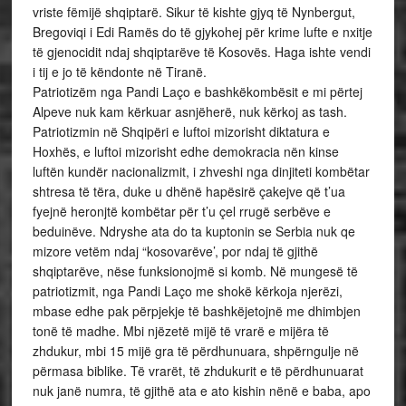
vriste fëmijë shqiptarë. Sikur të kishte gjyq të Nynbergut,
Bregoviqi i Edi Ramës do të gjykohej për krime lufte e nxitje
të gjenocidit ndaj shqiptarëve të Kosovës. Haga ishte vendi
i tij e jo të këndonte në Tiranë.
Patriotizëm nga Pandi Laço e bashkëkombësit e mi përtej
Alpeve nuk kam kërkuar asnjëherë, nuk kërkoj as tash.
Patriotizmin në Shqipëri e luftoi mizorisht diktatura e
Hoxhës, e luftoi mizorisht edhe demokracia nën kinse
luftën kundër nacionalizmit, i zhveshi nga dinjiteti kombëtar
shtresa të tëra, duke u dhënë hapësirë çakejve që t’ua
fyejnë heronjtë kombëtar për t’u çel rrugë serbëve e
beduinëve. Ndryshe ata do ta kuptonin se Serbia nuk qe
mizore vetëm ndaj “kosovarëve’, por ndaj të gjithë
shqiptarëve, nëse funksionojmë si komb. Në mungesë të
patriotizmit, nga Pandi Laço me shokë kërkoja njerëzi,
mbase edhe pak përpjekje të bashkëjetojnë me dhimbjen
tonë të madhe. Mbi njëzetë mijë të vrarë e mijëra të
zhdukur, mbi 15 mijë gra të përdhunuara, shpërngulje në
përmasa biblike. Të vrarët, të zhdukurit e të përdhunuarat
nuk janë numra, të gjithë ata e ato kishin nënë e baba, apo