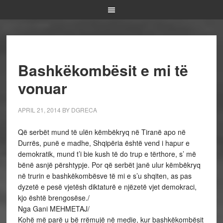
Bashkëkombësit e mi të
vonuar
APRIL 21, 2014
BY
DGRECA
Që serbët mund të ulën këmbëkryq në Tiranë apo në
Durrës, punë e madhe, Shqipëria është vend i hapur e
demokratik, mund t’i bie kush të do trup e tërthore, s’ më
bënë asnjë përshtypje. Por që serbët janë ulur këmbëkryq
në trurin e bashkëkombësve të mi e s’u shqiten, as pas
dyzetë e pesë vjetësh diktaturë e njëzetë vjet demokraci,
kjo është brengosëse./
Nga Gani MEHMETAJ/
Kohë më parë u bë rrëmujë në medie, kur bashkëkombësit