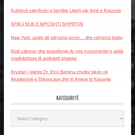
Kujtojmë sakrificën e familjes Lleshi për lirinë e Kosovës
SPAÇI NUK E MPOSHTI SHPIRTIN
New York, qyteti që ndryshoi emrin… dhe ndryshoi botën
Kodi zakonor dhe isopolifonia dy nga monumentet e gjalla
madhështore të antikitetit shqiptar
Kryetari i Vatrës Dr. Elmi Berisha zhvilloi takim në
Akademinë e Shkencave dhe të Arteve të Kosovës
KATEGORITË
Kategoritë