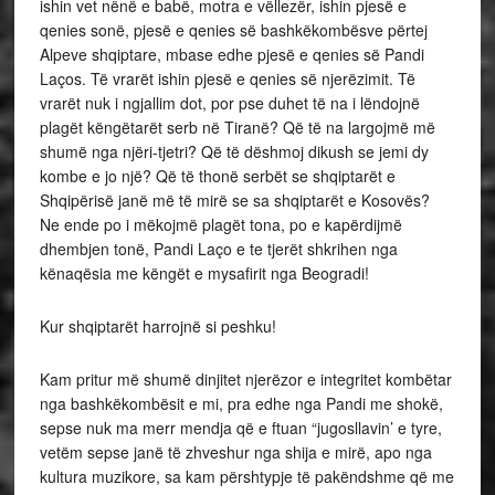
ishin vet nënë e babë, motra e vëllezër, ishin pjesë e
qenies sonë, pjesë e qenies së bashkëkombësve përtej
Alpeve shqiptare, mbase edhe pjesë e qenies së Pandi
Laços. Të vrarët ishin pjesë e qenies së njerëzimit. Të
vrarët nuk i ngjallim dot, por pse duhet të na i lëndojnë
plagët këngëtarët serb në Tiranë? Që të na largojmë më
shumë nga njëri-tjetri? Që të dëshmoj dikush se jemi dy
kombe e jo një? Që të thonë serbët se shqiptarët e
Shqipërisë janë më të mirë se sa shqiptarët e Kosovës?
Ne ende po i mëkojmë plagët tona, po e kapërdijmë
dhembjen tonë, Pandi Laço e te tjerët shkrihen nga
kënaqësia me këngët e mysafirit nga Beogradi!
Kur shqiptarët harrojnë si peshku!
Kam pritur më shumë dinjitet njerëzor e integritet kombëtar
nga bashkëkombësit e mi, pra edhe nga Pandi me shokë,
sepse nuk ma merr mendja që e ftuan “jugosllavin’ e tyre,
vetëm sepse janë të zhveshur nga shija e mirë, apo nga
kultura muzikore, sa kam përshtypje të pakëndshme që me