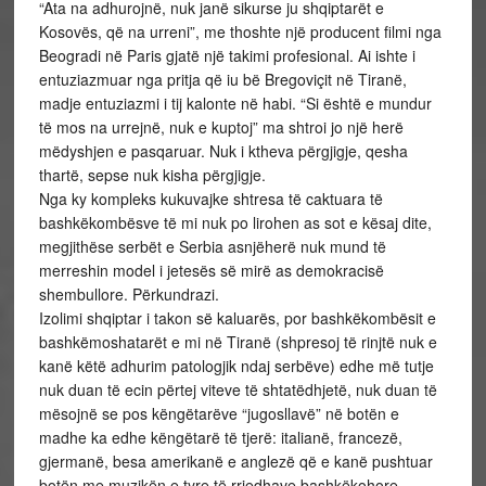
“Ata na adhurojnë, nuk janë sikurse ju shqiptarët e
Kosovës, që na urreni”, me thoshte një producent filmi nga
Beogradi në Paris gjatë një takimi profesional. Ai ishte i
entuziazmuar nga pritja që iu bë Bregoviçit në Tiranë,
madje entuziazmi i tij kalonte në habi. “Si është e mundur
të mos na urrejnë, nuk e kuptoj” ma shtroi jo një herë
mëdyshjen e pasqaruar. Nuk i ktheva përgjigje, qesha
thartë, sepse nuk kisha përgjigje.
Nga ky kompleks kukuvajke shtresa të caktuara të
bashkëkombësve të mi nuk po lirohen as sot e kësaj dite,
megjithëse serbët e Serbia asnjëherë nuk mund të
merreshin model i jetesës së mirë as demokracisë
shembullore. Përkundrazi.
Izolimi shqiptar i takon së kaluarës, por bashkëkombësit e
bashkëmoshatarët e mi në Tiranë (shpresoj të rinjtë nuk e
kanë këtë adhurim patologjik ndaj serbëve) edhe më tutje
nuk duan të ecin përtej viteve të shtatëdhjetë, nuk duan të
mësojnë se pos këngëtarëve “jugosllavë” në botën e
madhe ka edhe këngëtarë të tjerë: italianë, francezë,
gjermanë, besa amerikanë e anglezë që e kanë pushtuar
botën me muzikën e tyre të rrjedhave bashkëkohore.