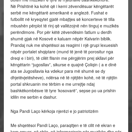
Në Prishtinë ka kohë që i kemi zëvendësuar këngëtarët
serbë me këngëtarë amerikanë e anglezë. Fushat e
futbollit në kryeqytet gjatë mbajtjes së koncerteve të tilla
mbushën përplot të rinj që vallëzojnë nën tinguj e muzikës
perëndimore. Por për këtë zëvendësim fatlum u derdh
shumë gjak në Kosovë e kaluam nëpër Kalvarin biblik.
Prandaj nuk me shqetësoi as reagimi i një grupi lexuesish
nëpër portalet shqiptare (mund të jenë të porositur nga
dreqi e i biri), të cilët flisnin me përgjërim prej skllavi për
këngëtarin “jugosllav”, sikurse e quajnë Çoliqin ( a e dinë
ata se Jugosllavia ka vdekur para më shumë se dy
dhjetëvjetësheve), ndërsa në të njëjtën kohë, në të njëjtin
portal shkruanin me tërbim e me urrejtje ndaj
bashkëkombësve të tyre ‘kosovarë”, sepse po ua prishin
idilin me serbin e dashur.
Nga Pandi Laço kërkoja njerëzi e jo patriotizëm
Me shqetësoi Pandi Laço, paraqitjen e të cilit në ekran e
kam çmuar- në shije, në informacionin për muzikën dhe për