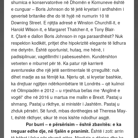
shumica e konservatorëve në Dhomën e Komuneve është
e cunguar – Boris Johnson do të jetë kryetari i ardhshëm i
qeverisë britanike dhe do të hyjë në numurin 10 të
Downing Street. E njëjta adresë e Winston Churchill-it, e
Harold Wilson-it, e Margaret Thatcher-it, e Tony Blair-
it. Çfarë e dallon Boris Johnson-in nga paraardhësit? Nuk
respekton kodikët, pritjet dhe hipokrizitë elegante të lidhura
me detyrën. Është oportunist, hutaq, me hënë, i
padisiplinuar, vagëllimthi i pabesueshëm. Kundërshton
vetveten e mburret për të. Ka patur një karrierë
aventureske dhe një jetë sentimentale të çrregulltë: nuk
dihet madje as sa fëmijë ka. Njeriu që, si kryetar bashkie,
ka drejtuar ngjitjen ndërkombëtare të Londrës – që kulmoi
në Olimpiadën e 2012 – u rrjeshtua befas me “Anglinë e
vogël” dhe në 2016 u martua me mallin e Brexit. Pastaj u
shmang. Pastaj u rikthye, si ministër i Jashtëm. Pastaj u
zhduk përsëri. Së fundi, mbas dorëheqjes së Theresa May-
t, është rikthyer, sikur të mos kishte ndodhur asgjë.
Por burri – e përsërisim – është zbavitës: e ka
treguar edhe dje, në fjalën e pranimit.
Është i zoti: arrin
të bëhet i falur për shumë gjëra. Njerëzia e dëgjon dhe ka