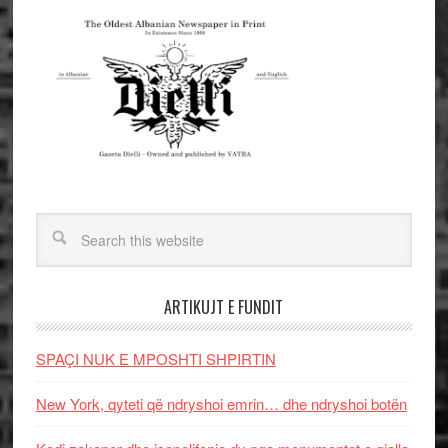
ARTIKUJT E FUNDIT
SPAÇI NUK E MPOSHTI SHPIRTIN
New York, qyteti që ndryshoi emrin… dhe ndryshoi botën