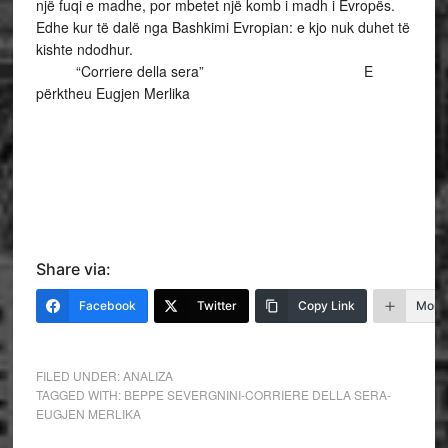
një fuqi e madhe, por mbetet një komb i madh i Evropës.
Edhe kur të dalë nga Bashkimi Evropian: e kjo nuk duhet të
kishte ndodhur.
“Corriere della sera” E
përktheu Eugjen Merlika
Share via:
Facebook
Twitter
Copy Link
More
FILED UNDER:
ANALIZA
TAGGED WITH:
BEPPE SEVERGNINI-CORRIERE DELLA SERA-
EUGJEN MERLIKA