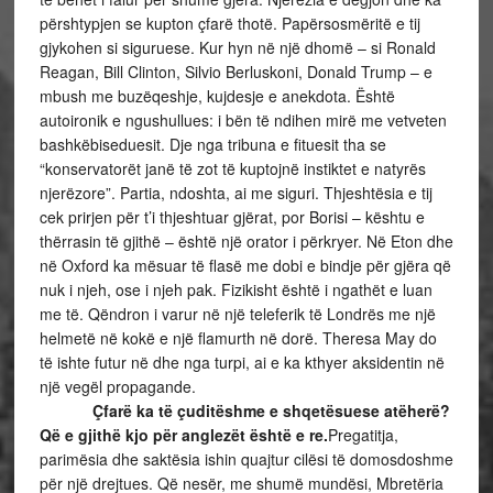
përshtypjen se kupton çfarë thotë. Papërsosmëritë e tij
gjykohen si siguruese. Kur hyn në një dhomë – si Ronald
Reagan, Bill Clinton, Silvio Berluskoni, Donald Trump – e
mbush me buzëqeshje, kujdesje e anekdota. Është
autoironik e ngushullues: i bën të ndihen mirë me vetveten
bashkëbiseduesit. Dje nga tribuna e fituesit tha se
“konservatorët janë të zot të kuptojnë instiktet e natyrës
njerëzore”. Partia, ndoshta, ai me siguri. Thjeshtësia e tij
cek prirjen për t’i thjeshtuar gjërat, por Borisi – kështu e
thërrasin të gjithë – është një orator i përkryer. Në Eton dhe
në Oxford ka mësuar të flasë me dobi e bindje për gjëra që
nuk i njeh, ose i njeh pak. Fizikisht është i ngathët e luan
me të. Qëndron i varur në një teleferik të Londrës me një
helmetë në kokë e një flamurth në dorë. Theresa May do
të ishte futur në dhe nga turpi, ai e ka kthyer aksidentin në
një vegël propagande.
Çfarë ka të çuditëshme e shqetësuese atëherë?
Që e gjithë kjo për anglezët është e re.
Pregatitja,
parimësia dhe saktësia ishin quajtur cilësi të domosdoshme
për një drejtues. Që nesër, me shumë mundësi, Mbretëria