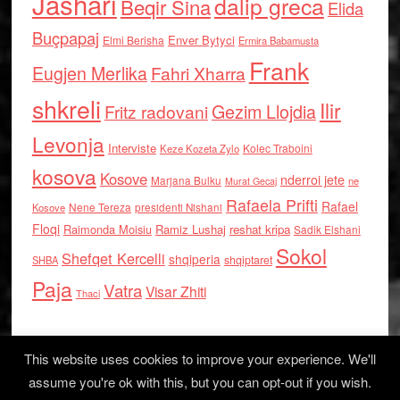
Jashari
dalip greca
Beqir Sina
Elida
Buçpapaj
Enver Bytyci
Elmi Berisha
Ermira Babamusta
Frank
Eugjen Merlika
Fahri Xharra
shkreli
Ilir
Gezim Llojdia
Fritz radovani
Levonja
Interviste
Kolec Traboini
Keze Kozeta Zylo
kosova
Kosove
nderroi jete
Marjana Bulku
ne
Murat Gecaj
Rafaela Prifti
Rafael
Nene Tereza
Kosove
presidenti Nishani
Floqi
Raimonda Moisiu
Ramiz Lushaj
reshat kripa
Sadik Elshani
Sokol
Shefqet Kercelli
shqiperia
shqiptaret
SHBA
Paja
Vatra
Visar Zhiti
Thaci
This website uses cookies to improve your experience. We'll
assume you're ok with this, but you can opt-out if you wish.