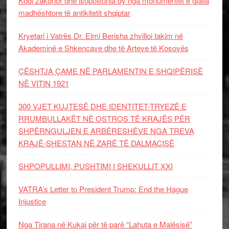
Kodi zakonor dhe isopolifonia dy nga monumentet e gjalla
madhështore të antikitetit shqiptar
Kryetari i Vatrës Dr. Elmi Berisha zhvilloi takim në
Akademinë e Shkencave dhe të Arteve të Kosovës
ÇËSHTJA ÇAME NË PARLAMENTIN E SHQIPËRISË
NË VITIN 1921
300 VJET KUJTESË DHE IDENTITET-TRYEZË E
RRUMBULLAKËT NË OSTROS TË KRAJËS PËR
SHPËRNGULJEN E ARBËRESHËVE NGA TREVA
KRAJË-SHESTAN NË ZARË TË DALMACISË
SHPOPULLIMI, PUSHTIMI I SHEKULLIT XXI
VATRA’s Letter to President Trump: End the Hague
Injustice
Nga Tirana në Kukaj për të parë “Lahuta e Malësisë”