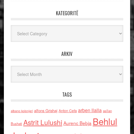
KATEGORITË
Kategoritë
ARKIV
Arkiv
TAGS
arben llalla
alfons Grishaj
Anton Cefa
asllan
albano kolonjari
Behlul
Astrit Lulushi
Aurenc Bebja
Bushati