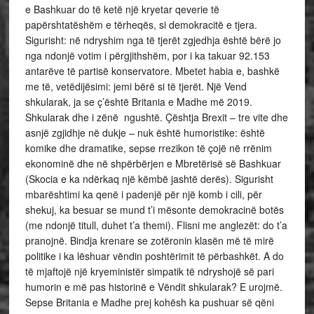
e Bashkuar do të ketë një kryetar qeverie të
papërshtatëshëm e tërheqës, si demokracitë e tjera.
Sigurisht: në ndryshim nga të tjerët zgjedhja është bërë jo
nga ndonjë votim i përgjithshëm, por i ka takuar 92.153
antarëve të partisë konservatore. Mbetet habia e, bashkë
me të, vetëdijësimi: jemi bërë si të tjerët. Një Vend
shkularak, ja se ç’është Britania e Madhe më 2019.
Shkularak dhe i zënë ngushtë. Çështja Brexit – tre vite dhe
asnjë zgjidhje në dukje – nuk është humoristike: është
komike dhe dramatike, sepse rrezikon të çojë në rrënim
ekonominë dhe në shpërbërjen e Mbretërisë së Bashkuar
(Skocia e ka ndërkaq një këmbë jashtë derës). Sigurisht
mbarështimi ka qenë i padenjë për një komb i cili, për
shekuj, ka besuar se mund t’i mësonte demokracinë botës
(me ndonjë titull, duhet t’a themi). Flisni me anglezët: do t’a
pranojnë. Bindja krenare se zotëronin klasën më të mirë
politike i ka lëshuar vëndin poshtërimit të përbashkët. A do
të mjaftojë një kryeministër simpatik të ndryshojë së pari
humorin e më pas historinë e Vëndit shkularak? E urojmë.
Sepse Britania e Madhe prej kohësh ka pushuar së qëni