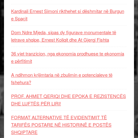
Kardinali Ernest Simoni rikthehet si dëshmitar në Burgun
e Spaçit
Dom Ndre Mjeda, sipas dy figurave monumentale të
letrave shqipe, Ernest Koliqit dhe At Gjergj Fishta
36 vjet tranzicion, nga ekonomia prodhuese te ekonomia
e përfitimit
A ndihmon krijimtaria në zbulimin e potencialeve të
fshehura?
PROF. AHMET QERIQI DHE EPOKA E REZISTENCЁS
DHE LUFTЁS PЁR LIRI!
FORMAT ALTERNATIVE TË EVIDENTIMIT TË
TARIFËS POSTARE NË HISTORINË E POSTËS
SHQIPTARE