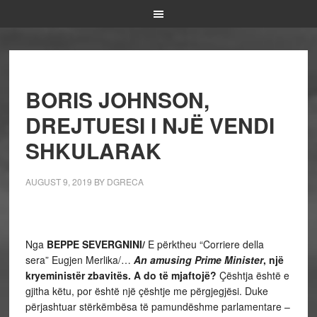
BORIS JOHNSON,
DREJTUESI I NJË VENDI
SHKULARAK
AUGUST 9, 2019
BY
DGRECA
Nga
BEPPE SEVERGNINI/
E përktheu “Corriere della
sera” Eugjen Merlika/…
An amusing Prime Minister
, një
kryeministër zbavitës. A do të mjaftojë?
Çështja është e
gjitha këtu, por është një çështje me përgjegjësi. Duke
përjashtuar stërkëmbësa të pamundëshme parlamentare –