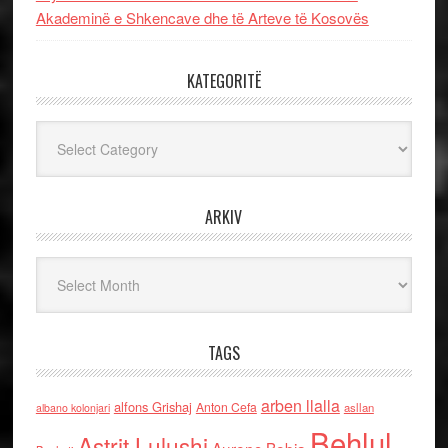
Akademinë e Shkencave dhe të Arteve të Kosovës
KATEGORITË
Kategoritë
ARKIV
Arkiv
TAGS
arben llalla
alfons Grishaj
Anton Cefa
asllan
albano kolonjari
Behlul
Astrit Lulushi