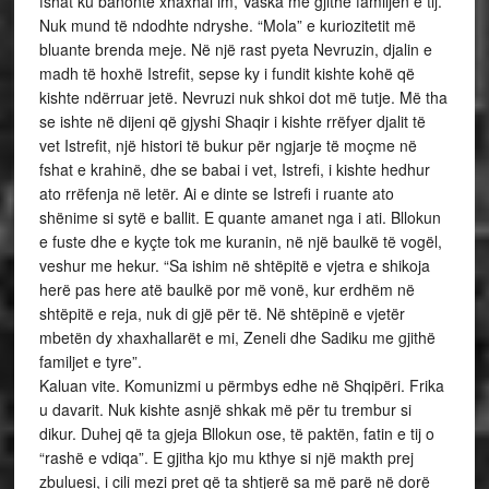
fshat ku banonte xhaxhai im, Vaska me gjithë familjen e tij.
Nuk mund të ndodhte ndryshe. “Mola” e kuriozitetit më
bluante brenda meje. Në një rast pyeta Nevruzin, djalin e
madh të hoxhë Istrefit, sepse ky i fundit kishte kohë që
kishte ndërruar jetë. Nevruzi nuk shkoi dot më tutje. Më tha
se ishte në dijeni që gjyshi Shaqir i kishte rrëfyer djalit të
vet Istrefit, një histori të bukur për ngjarje të moçme në
fshat e krahinë, dhe se babai i vet, Istrefi, i kishte hedhur
ato rrëfenja në letër. Ai e dinte se Istrefi i ruante ato
shënime si sytë e ballit. E quante amanet nga i ati. Bllokun
e fuste dhe e kyçte tok me kuranin, në një baulkë të vogël,
veshur me hekur. “Sa ishim në shtëpitë e vjetra e shikoja
herë pas here atë baulkë por më vonë, kur erdhëm në
shtëpitë e reja, nuk di gjë për të. Në shtëpinë e vjetër
mbetën dy xhaxhallarët e mi, Zeneli dhe Sadiku me gjithë
familjet e tyre”.
Kaluan vite. Komunizmi u përmbys edhe në Shqipëri. Frika
u davarit. Nuk kishte asnjë shkak më për tu trembur si
dikur. Duhej që ta gjeja Bllokun ose, të paktën, fatin e tij o
“rashë e vdiqa”. E gjitha kjo mu kthye si një makth prej
zbuluesi, i cili mezi pret që ta shtjerë sa më parë në dorë