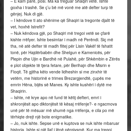
– E kam parë, posi. Ma ka treguar Shaqiri vetë. Ishte
goxha i trashë. Se ç’u bë më vonë me atë defter turp të
gënjej. Nuk di gjë.
– I këndove ti ato shënime që Shaqiri ia tregonte djalit të
vet, hoxhë Istrefit?
– Nuk këndova gjë, po Shaqiri më tregoi vetë se çfarë
kishte rrëfyer. Ishte besimtar i madh në Perëndi. Siç më
tha, në atë defter të madh flitej për Lisin Vakëf të fshatit
tonë, për Hajdërbabën dhe Shelgun e Kamenicës, për
Plepin dhe Ujin e Bardhë në Pulahë, për Shkëmbin e Zërës
e plot objekte të tjera fetare, për Berihajn dhe Misrin e
Floqit. Të gjitha këto vende lidheshin si me zinxhir të
vetëm, me historinë e trimes Brezargjendtë, çupës me
emrin Hëna, bijës së Manes. Ky ishte kushëri i dytë me
Shaqirin.
– Ishte, në krye apo në fund të këtij defteri, emri i
shkronjësit apo diktonjësit të kësaj rrëfenje?- e ngacmova
unë për të mësuar më shumë nga rrëfenja, e cila po më
tërhiqte drejt një bote enigmatike.
– Jo, nuk ishte. Sepse unë e kuptova se nuk ishte mbaruar
historia. Ishte si një llaf i lënë përgjysmë. Kur ma tregoi