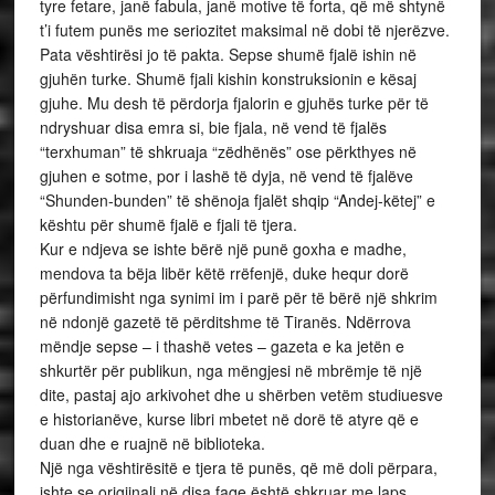
tyre fetare, janë fabula, janë motive të forta, që më shtynë
t’i futem punës me seriozitet maksimal në dobi të njerëzve.
Pata vështirësi jo të pakta. Sepse shumë fjalë ishin në
gjuhën turke. Shumë fjali kishin konstruksionin e kësaj
gjuhe. Mu desh të përdorja fjalorin e gjuhës turke për të
ndryshuar disa emra si, bie fjala, në vend të fjalës
“terxhuman” të shkruaja “zëdhënës” ose përkthyes në
gjuhen e sotme, por i lashë të dyja, në vend të fjalëve
“Shunden-bunden” të shënoja fjalët shqip “Andej-këtej” e
kështu për shumë fjalë e fjali të tjera.
Kur e ndjeva se ishte bërë një punë goxha e madhe,
mendova ta bëja libër këtë rrëfenjë, duke hequr dorë
përfundimisht nga synimi im i parë për të bërë një shkrim
në ndonjë gazetë të përditshme të Tiranës. Ndërrova
mëndje sepse – i thashë vetes – gazeta e ka jetën e
shkurtër për publikun, nga mëngjesi në mbrëmje të një
dite, pastaj ajo arkivohet dhe u shërben vetëm studiuesve
e historianëve, kurse libri mbetet në dorë të atyre që e
duan dhe e ruajnë në biblioteka.
Një nga vështirësitë e tjera të punës, që më doli përpara,
ishte se origjinali në disa faqe është shkruar me laps