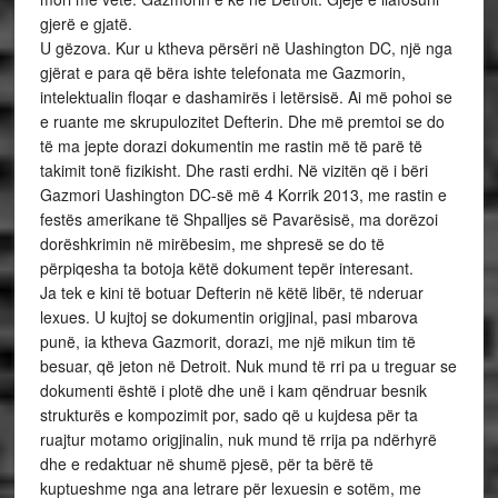
gjerë e gjatë.
U gëzova. Kur u ktheva përsëri në Uashington DC, një nga
gjërat e para që bëra ishte telefonata me Gazmorin,
intelektualin floqar e dashamirës i letërsisë. Ai më pohoi se
e ruante me skrupulozitet Defterin. Dhe më premtoi se do
të ma jepte dorazi dokumentin me rastin më të parë të
takimit tonë fizikisht. Dhe rasti erdhi. Në vizitën që i bëri
Gazmori Uashington DC-së më 4 Korrik 2013, me rastin e
festës amerikane të Shpalljes së Pavarësisë, ma dorëzoi
dorëshkrimin në mirëbesim, me shpresë se do të
përpiqesha ta botoja këtë dokument tepër interesant.
Ja tek e kini të botuar Defterin në këtë libër, të nderuar
lexues. U kujtoj se dokumentin origjinal, pasi mbarova
punë, ia ktheva Gazmorit, dorazi, me një mikun tim të
besuar, që jeton në Detroit. Nuk mund të rri pa u treguar se
dokumenti është i plotë dhe unë i kam qëndruar besnik
strukturës e kompozimit por, sado që u kujdesa për ta
ruajtur motamo origjinalin, nuk mund të rrija pa ndërhyrë
dhe e redaktuar në shumë pjesë, për ta bërë të
kuptueshme nga ana letrare për lexuesin e sotëm, me