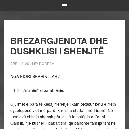
BREZARGJENDTA DHE
DUSHKLISI I SHENJTË
APRIL 2, 2014
BY
DGRECA
NGA FIQRI SHAHINLLARI/
“Filli i Arianës” si parathënie/
Gjurmët e para të kësaj rrëfenje i kam pikasur këtu e rreth
dyzetepesë vjet më parë, kur isha student në Tiranë. Në
fundjavë shkoja shpesh për vizitë te shtëpia e Zenel
Qamilit, një kushëri i babait tim, që banonte familjarisht në