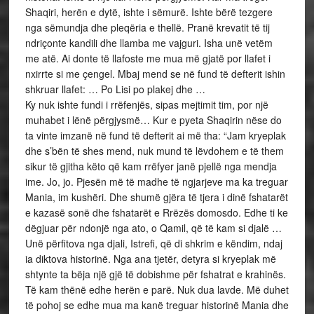
Shaqiri, herën e dytë, ishte i sëmurë. Ishte bërë tezgere
nga sëmundja dhe pleqëria e thellë. Pranë krevatit të tij
ndriçonte kandili dhe llamba me vajguri. Isha unë vetëm
me atë. Ai donte të llafoste me mua më gjatë por llafet i
nxirrte si me çengel. Mbaj mend se në fund të defterit ishin
shkruar llafet: … Po Lisi po plakej dhe …
Ky nuk ishte fundi i rrëfenjës, sipas mejtimit tim, por një
muhabet i lënë përgjysmë… Kur e pyeta Shaqirin nëse do
ta vinte imzanë në fund të defterit ai më tha: “Jam kryeplak
dhe s’bën të shes mend, nuk mund të lëvdohem e të them
sikur të gjitha këto që kam rrëfyer janë pjellë nga mendja
ime. Jo, jo. Pjesën më të madhe të ngjarjeve ma ka treguar
Mania, im kushëri. Dhe shumë gjëra të tjera i dinë fshatarët
e kazasë sonë dhe fshatarët e Rrëzës domosdo. Edhe ti ke
dëgjuar për ndonjë nga ato, o Qamil, që të kam si djalë …
Unë përfitova nga djali, Istrefi, që di shkrim e këndim, ndaj
ia diktova historinë. Nga ana tjetër, detyra si kryeplak më
shtynte ta bëja një gjë të dobishme për fshatrat e krahinës.
Të kam thënë edhe herën e parë. Nuk dua lavde. Më duhet
të pohoj se edhe mua ma kanë treguar historinë Mania dhe