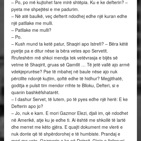
– Po, po më kujtohet fare mirë shtëpia. Ku e ke defterin? –
pyeta me shpejtësi e me padurim.
– Në atë baulkë, veç defterit ndodhej edhe një kuran edhe
një patllake me mulli.
– Patllake me mulli?
– Po.
– Kush mund ta ketë patur, Shaqiri apo Istrefi? – Bëra këtë
pyetje pa e ditur nëse ia bëra vetes apo Servetit.
Rrufeshëm më shkoi mendja tek vetëvrasja e bijës së
vetme të Shaqirit, gruas së Qamilit … Të jetë vallë ajo armë
vdekjeprurëse? Pse të mbahej në baule nëse ajo nuk
përcillte ndonjë kujtim, qoftë edhe të hidhur? Megjithatë,
goditja e pulsit tim mendor rrihte te Blloku, Defteri, si e
quanin bashkëfshatarët.
– I dashur Servet, të lutem, po të pyes edhe një herë: E ke
Defterin apo jo?
– Jo, nuk e kam. E mori Gazmor Elezi, djali im, që ndodhet
në Amerikë, atje ku je edhe ti. Ai është me shkollë të lartë
dhe merret me këto gjëra. E quajti dokument me vlerë e
nuk donte që të shpërdorohej e të humbiste. Prandaj e
mori me vete. Gazmorin e ke në Detroit. Gjeje e llafosuni