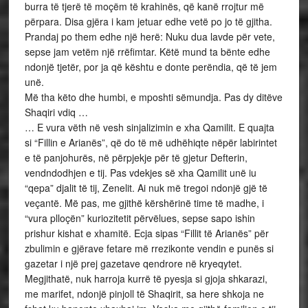
burra të tjerë të moçëm të krahinës, që kanë rrojtur më
përpara. Disa gjëra i kam jetuar edhe vetë po jo të gjitha.
Prandaj po them edhe një herë: Nuku dua lavde për vete,
sepse jam vetëm një rrëfimtar. Këtë mund ta bënte edhe
ndonjë tjetër, por ja që kështu e donte perëndia, që të jem
unë.
Më tha këto dhe humbi, e mposhti sëmundja. Pas dy ditëve
Shaqiri vdiq …
… E vura vëth në vesh sinjalizimin e xha Qamilit. E quajta
si “Fillin e Arianës”, që do të më udhëhiqte nëpër labirintet
e të panjohurës, në përpjekje për të gjetur Defterin,
vendndodhjen e tij. Pas vdekjes së xha Qamilit unë iu
“qepa” djalit të tij, Zenelit. Ai nuk më tregoi ndonjë gjë të
veçantë. Më pas, me gjithë kërshërinë time të madhe, i
“vura plloçën” kuriozitetit përvëlues, sepse sapo ishin
prishur kishat e xhamitë. Ecja sipas “Fillit të Arianës” për
zbulimin e gjërave fetare më rrezikonte vendin e punës si
gazetar i një prej gazetave qendrore në kryeqytet.
Megjithatë, nuk harroja kurrë të pyesja si gjoja shkarazi,
me marifet, ndonjë pinjoll të Shaqirit, sa here shkoja ne