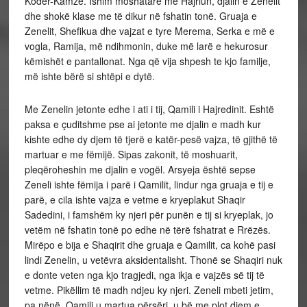
Kodër-Kamzë. Ishim moshatarë me Hajriun, djalin e Zenelit
dhe shokë klase me të dikur në fshatin tonë. Gruaja e
Zenelit, Shefikua dhe vajzat e tyre Merema, Serka e më e
vogla, Ramija, më ndihmonin, duke më larë e hekurosur
këmishët e pantallonat. Nga që vija shpesh te kjo familje,
më ishte bërë si shtëpi e dytë.
Me Zenelin jetonte edhe i ati i tij, Qamili i Hajredinit. Eshtë
paksa e çuditshme pse ai jetonte me djalin e madh kur
kishte edhe dy djem të tjerë e katër-pesë vajza, të gjithë të
martuar e me fëmijë. Sipas zakonit, të moshuarit,
pleqëroheshin me djalin e vogël. Arsyeja është sepse
Zeneli ishte fëmija i parë i Qamilit, lindur nga gruaja e tij e
parë, e cila ishte vajza e vetme e kryeplakut Shaqir
Sadedini, i famshëm ky njeri për punën e tij si kryeplak, jo
vetëm në fshatin tonë po edhe në tërë fshatrat e Rrëzës.
Mirëpo e bija e Shaqirit dhe gruaja e Qamilit, ca kohë pasi
lindi Zenelin, u vetëvra aksidentalisht. Thonë se Shaqiri nuk
e donte veten nga kjo tragjedi, nga ikja e vajzës së tij të
vetme. Pikëllim të madh ndjeu ky njeri. Zeneli mbeti jetim,
pa nënë. Qamili u martua përsëri, u bë me plot djem e