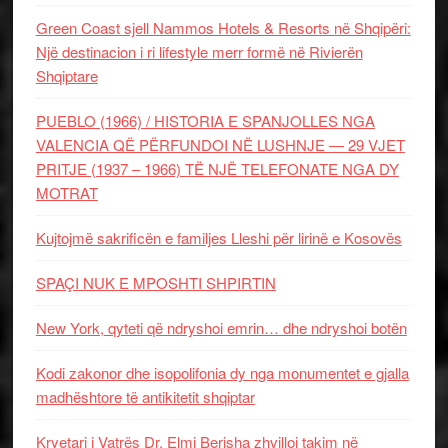
Green Coast sjell Nammos Hotels & Resorts në Shqipëri:
Një destinacion i ri lifestyle merr formë në Rivierën
Shqiptare
PUEBLO (1966) / HISTORIA E SPANJOLLES NGA
VALENCIA QË PËRFUNDOI NË LUSHNJE — 29 VJET
PRITJE (1937 – 1966) TË NJË TELEFONATE NGA DY
MOTRAT
Kujtojmë sakrificën e familjes Lleshi për lirinë e Kosovës
SPAÇI NUK E MPOSHTI SHPIRTIN
New York, qyteti që ndryshoi emrin… dhe ndryshoi botën
Kodi zakonor dhe isopolifonia dy nga monumentet e gjalla
madhështore të antikitetit shqiptar
Kryetari i Vatrës Dr. Elmi Berisha zhvilloi takim në