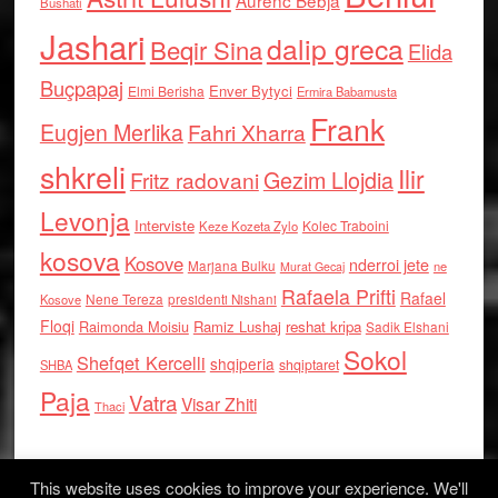
Aurenc Bebja
Bushati
Jashari
dalip greca
Beqir Sina
Elida
Buçpapaj
Enver Bytyci
Elmi Berisha
Ermira Babamusta
Frank
Eugjen Merlika
Fahri Xharra
shkreli
Ilir
Gezim Llojdia
Fritz radovani
Levonja
Interviste
Kolec Traboini
Keze Kozeta Zylo
kosova
Kosove
nderroi jete
Marjana Bulku
ne
Murat Gecaj
Rafaela Prifti
Rafael
Nene Tereza
Kosove
presidenti Nishani
Floqi
Raimonda Moisiu
Ramiz Lushaj
reshat kripa
Sadik Elshani
Sokol
Shefqet Kercelli
shqiperia
shqiptaret
SHBA
Paja
Vatra
Visar Zhiti
Thaci
This website uses cookies to improve your experience. We'll