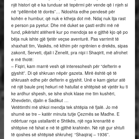
një histori që e ka tunduar së tepërmi për vende që i njeh si
në “pëllëmbë të dorës”… Ndoshta edhe pendesë për
kohën e humbur, që nuk e ktheja dot më. Ndaj nuk lija rast
e person pa pyetur. Dhe më duket se çasti erdhi më në
fund, pikërisht atëherë kur po mendoja se e gjithë kjo që po
bëja nuk ishte gjë tjetër veçse aventurë. Pas varrimit të
xhaxhait tim, Vaskës, në kthim për ngrënien e drekës, sipas
zakonit, Serveti, djali i Zenelit, pra nipi i Shaqirit, më afrohet
e më thotë:
– Fiqiri, kam marrë vesh që interesohesh për “defterin e
gjyshit”. Di që shkruan nëpër gazeta. Mirë është që të
shkruash edhe për defterin e gjyshit. Unë e kam gjetur atë
në një baule prej hekuri në hatullat e shtëpisë së vjetër ku ti
ke ardhur shpesh, se ishe shok klase me tim kushëri,
Xhevdetin, djalin e Sadikut …
Vetëtimthi më shkoi mendja tek shtëpia në fjalë. Jo më
shumë se tre – katër minuta tutje Çezmës se Madhe. E
ndërtuar nga ustallarët e Shtikës, një nga krenaritë e
shtëpive në fshat e në të gjithë krahinën. Në një gur shtufi
të qoshes së shtëpisë shkruhej: “Shaqiraj – 1936”.