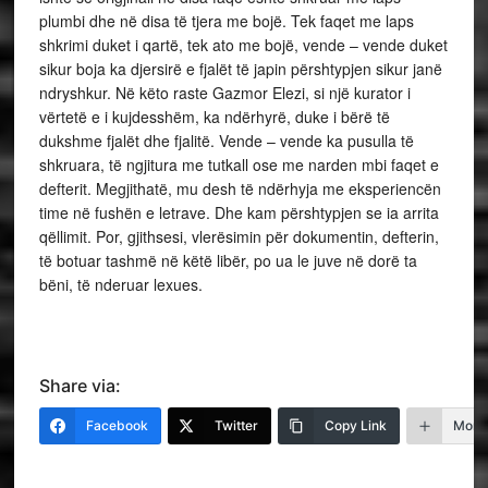
plumbi dhe në disa të tjera me bojë. Tek faqet me laps
shkrimi duket i qartë, tek ato me bojë, vende – vende duket
sikur boja ka djersirë e fjalët të japin përshtypjen sikur janë
ndryshkur. Në këto raste Gazmor Elezi, si një kurator i
vërtetë e i kujdesshëm, ka ndërhyrë, duke i bërë të
dukshme fjalët dhe fjalitë. Vende – vende ka pusulla të
shkruara, të ngjitura me tutkall ose me narden mbi faqet e
defterit. Megjithatë, mu desh të ndërhyja me eksperiencën
time në fushën e letrave. Dhe kam përshtypjen se ia arrita
qëllimit. Por, gjithsesi, vlerësimin për dokumentin, defterin,
të botuar tashmë në këtë libër, po ua le juve në dorë ta
bëni, të nderuar lexues.
Share via:
Facebook
Twitter
Copy Link
More