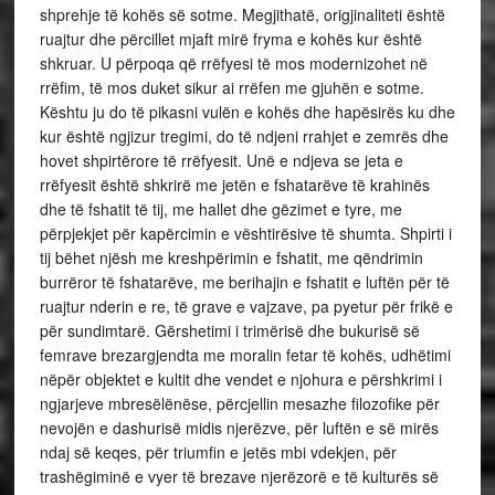
shprehje të kohës së sotme. Megjithatë, origjinaliteti është
ruajtur dhe përcillet mjaft mirë fryma e kohës kur është
shkruar. U përpoqa që rrëfyesi të mos modernizohet në
rrëfim, të mos duket sikur ai rrëfen me gjuhën e sotme.
Kështu ju do të pikasni vulën e kohës dhe hapësirës ku dhe
kur është ngjizur tregimi, do të ndjeni rrahjet e zemrës dhe
hovet shpirtërore të rrëfyesit. Unë e ndjeva se jeta e
rrëfyesit është shkrirë me jetën e fshatarëve të krahinës
dhe të fshatit të tij, me hallet dhe gëzimet e tyre, me
përpjekjet për kapërcimin e vështirësive të shumta. Shpirti i
tij bëhet njësh me kreshpërimin e fshatit, me qëndrimin
burrëror të fshatarëve, me berihajin e fshatit e luftën për të
ruajtur nderin e re, të grave e vajzave, pa pyetur për frikë e
për sundimtarë. Gërshetimi i trimërisë dhe bukurisë së
femrave brezargjendta me moralin fetar të kohës, udhëtimi
nëpër objektet e kultit dhe vendet e njohura e përshkrimi i
ngjarjeve mbresëlënëse, përcjellin mesazhe filozofike për
nevojën e dashurisë midis njerëzve, për luftën e së mirës
ndaj së keqes, për triumfin e jetës mbi vdekjen, për
trashëgiminë e vyer të brezave njerëzorë e të kulturës së