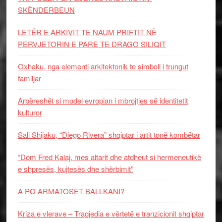
SKËNDERBEUN
LETËR E ARKIVIT TE NAUM PRIFTIT NË
PERVJETORIN E PARE TE DRAGO SILIQIT
Oxhaku, nga elementi arkitektonik te simboli i trungut
familjar
Arbëreshët si model evropian i mbrojtjes së identitetit
kulturor
Sali Shijaku, “Diego Rivera” shqiptar i artit tonë kombëtar
“Dom Fred Kalaj, mes altarit dhe atdheut si hermeneutikë
e shpresës, kujtesës dhe shërbimit”
A PO ARMATOSET BALLKANI?
Kriza e vlerave – Tragjedia e vërtetë e tranzicionit shqiptar