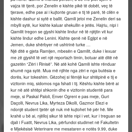
vajza të tjerë, por Zenelin e kishte pikë të dobët, veç të
tjerave, edhe pse ai i kujtonte gruan e tij të parë, të cilën e
kishte dashur si sytë e ballit. Qamili jetoi me Zenelin deri sa
mbylli sytë, kur kishte kaluar shekullin e jetës. Hajriu, nipi i
Qamilit tregon se gjyshi kishte lindur në të njëjtin vit kur
kishte lindur edhe Lenini. Kishte qenë në Egjipt e në
Jemen, duke shërbyer në ushtrinë turke …
Një ditë e gjeta Ramijen, mbesën e Qamilit, duke i lexuar
me zë gjyshit të vet një reportazh timin, botuar atë ditë në
gazetën “Zëri i Rinisë”. Në atë kohë Qamili ishte rënduar
shumë nga sytë. Mua më njihte nga zëri e nga butësia e
dorës, kur tokeshim. Gëzohej si fëmijë kur shtëpinë e tij e
vizitonin miq, sidomos nga fshati i tij. Kështu kishte bërë ai
kur në atë shtëpi shkonin dhe e vizitonin studentë para
meje, si Paskal Paloli, Enver Ogreni e pas meje, Guri
Daçolli, Nevrus Lika, Myrteza Dikolli, Gazmor Elezi e
ndonjë student tjetër që nuk më kujtohet hë për hë. Me
krahë u bë ai, njëlloj sikur të ishte nipi i vet, kur i treguan se
djali i Fuatit, Nevrus Lika, përfundoi studimet në Fakultetin
e Mjekësisë Veterinare me mesataren e notës 9.99, duke