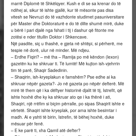
marrë Diplomë të Shkëlqyer. Kush e di se sa krenar do të
ndihej ai, sikur të ishte gjallë, kur të mësonte pas disa
vitesh se Nevruzi do të vazhdonte studimet pasuniversitare
për Master dhe Doktoraturë e do të dilte shumë mirë, duke
u bërë i pari djalë nga fshati i tij i dashur që fitonte me
zotësi e nder titullin Doktor i Shkencave.
Një pasdite, siç u thashë, e gjeta në shtëpi, si përherë, me
tespie në dorë, ulur në minder. Më ndjeu.
– Erdhe Fiqiri? – më tha – Ramija po më këndon (lexon)
gazetën ku ke shkruar ti. Të lumtë! Më kujton ish-vjehrrin
tim të parë, Shaqir Sadedinin.
– Shaqirin, ish-kryeplakun e famshëm? Pse edhe ai ka
shkruar nëpër gazeta?- Jo në gazeta po nëpër defterë. Më
mirë të them që i ka dëftyer historinë djalit të tij, Istrefit, që
ishte hoxhë dhe ky ka shkruar ato qe i ka thënë i ati,
Shaqiri, një rrëfim si biçim përralle, po sipas Shaqirit ishte e
vërtetë. Shaqiri ishte kryeplak, por ama ishte besimtar i
madh. Ai e yshti të birin, Istrefin, të bëhej hoxhë, duke
mësuar për fenë.
– E ke parë ti, xha Qamil atë defter?