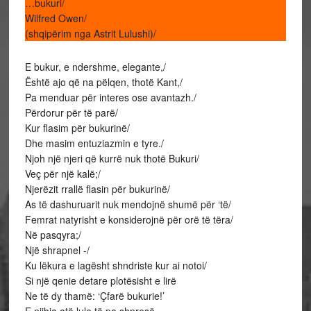
…bukuri/
Wilfred Owen/
(shqipërim nga Astrit Lulushi)/
E bukur, e ndershme, elegante,/
Është ajo që na pëlqen, thotë Kant,/
Pa menduar për interes ose avantazh./
Përdorur për të parë/
Kur flasim për bukurinë/
Dhe masim entuziazmin e tyre./
Njoh një njeri që kurrë nuk thotë Bukuri/
Veç për një kalë;/
Njerëzit rrallë flasin për bukurinë/
As të dashuruarit nuk mendojnë shumë për ‘të/
Femrat natyrisht e konsiderojnë për orë të tëra/
Në pasqyra;/
Një shrapnel -/
Ku lëkura e lagësht shndriste kur ai notoi/
Si një qenie detare plotësisht e lirë
Ne të dy thamë: ‘Çfarë bukurie!’