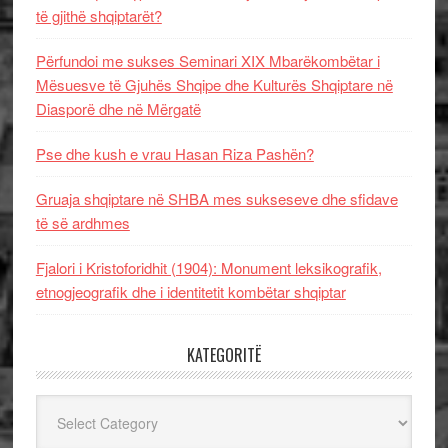
të gjithë shqiptarët?
Përfundoi me sukses Seminari XIX Mbarëkombëtar i
Mësuesve të Gjuhës Shqipe dhe Kulturës Shqiptare në
Diasporë dhe në Mërgatë
Pse dhe kush e vrau Hasan Riza Pashën?
Gruaja shqiptare në SHBA mes sukseseve dhe sfidave
të së ardhmes
Fjalori i Kristoforidhit (1904): Monument leksikografik,
etnogjeografik dhe i identitetit kombëtar shqiptar
KATEGORITË
Kategoritë