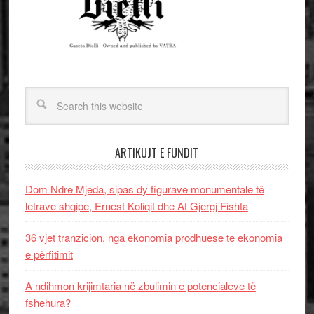
ARTIKUJT E FUNDIT
Dom Ndre Mjeda, sipas dy figurave monumentale të
letrave shqipe, Ernest Koliqit dhe At Gjergj Fishta
36 vjet tranzicion, nga ekonomia prodhuese te ekonomia
e përfitimit
A ndihmon krijimtaria në zbulimin e potencialeve të
fshehura?