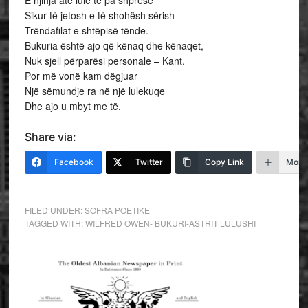
E njihja atë lule të pa shpresë
Sikur të jetosh e të shohësh sërish
Trëndafilat e shtëpisë tënde.
Bukuria është ajo që kënaq dhe kënaqet,
Nuk sjell përparësi personale – Kant.
Por më vonë kam dëgjuar
Një sëmundje ra në një lulekuqe
Dhe ajo u mbyt me të.
Share via:
Facebook
Twitter
Copy Link
More
FILED UNDER:
SOFRA POETIKE
TAGGED WITH:
WILFRED OWEN- BUKURI-ASTRIT LULUSHI