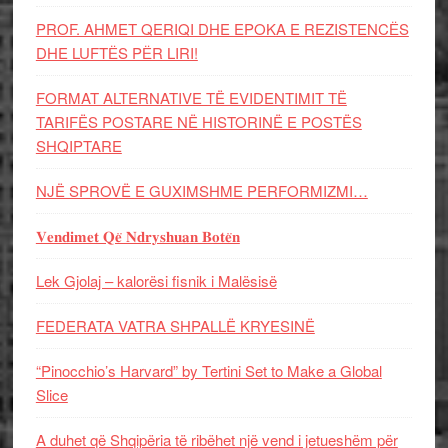
PROF. AHMET QERIQI DHE EPOKA E REZISTENCЁS
DHE LUFTЁS PЁR LIRI!
FORMAT ALTERNATIVE TË EVIDENTIMIT TË
TARIFËS POSTARE NË HISTORINË E POSTËS
SHQIPTARE
NJË SPROVË E GUXIMSHME PERFORMIZMI…
𝐕𝐞𝐧𝐝𝐢𝐦𝐞𝐭 𝐐𝐞̈ 𝐍𝐝𝐫𝐲𝐬𝐡𝐮𝐚𝐧 𝐁𝐨𝐭𝐞̈𝐧
Lek Gjolaj – kalorësi fisnik i Malësisë
FEDERATA VATRA SHPALLË KRYESINË
“Pinocchio’s Harvard” by Tertini Set to Make a Global
Slice
A duhet që Shqipëria të ribëhet një vend i jetueshëm për