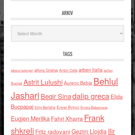
ARKIV
Arkiv
TAGS
arben llalla
alfons Grishaj
Anton Cefa
asllan
albano kolonjari
Behlul
Astrit Lulushi
Aurenc Bebja
Bushati
Jashari
dalip greca
Beqir Sina
Elida
Buçpapaj
Enver Bytyci
Elmi Berisha
Ermira Babamusta
Frank
Eugjen Merlika
Fahri Xharra
shkreli
Ilir
Gezim Llojdia
Fritz radovani