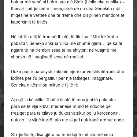
botuar më vonë si Letra nga një Stoik (biblioteka publike) –
thesari i përjetshëm i mençurisë që na dha Senekën mbi
miqësinë e vërtetë dhe të rreme dhe disiplinën mendore të
kapërcimit të frikës.
Në letrën e tij të trembëdhjetë, të titulluar “Mbi frikërat e
pabaza”, Seneka shkruan: Ka më shumë gjëra… që ka të
ngjarë të na trembin sesa të na shtypin; ne vuajmë më
shpesh në imagjinatë sesa në realitet.
Duke pasur parasysh zakonin njerëzor vetshkatërrues dhe
lodhës për t’u përgatitur për një fatkeqësi imagjinare,
Seneka e këshillon mikun e tij të ri:
Ajo që ju këshilloj të bëni është të mos jeni të palumtur
para se të vijë kriza; meqenëse mund të ndodhë që
rreziqet para të cilave ju dukeshit sikur po ju kërcënonin,
nuk do t’ju vijnë kurrë; ato me siguri nuk kanë ardhur ende.
Si rrjedhojë, disa gjëra na mundojnë më shumë sesa