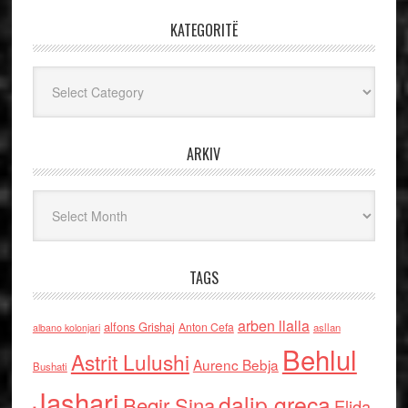
KATEGORITË
Kategoritë
ARKIV
Arkiv
TAGS
arben llalla
alfons Grishaj
Anton Cefa
asllan
albano kolonjari
Behlul
Astrit Lulushi
Aurenc Bebja
Bushati
Jashari
dalip greca
Beqir Sina
Elida