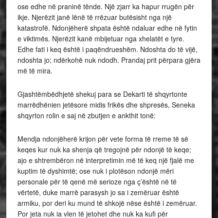
ose edhe në praninë tënde. Një zjarr ka hapur rrugën për
ikje. Njerëzit janë lënë të rrëzuar butësisht nga një
katastrofë. Ndonjëherë shpata është ndaluar edhe në fytin
e viktimës. Njerëzit kanë mbijetuar nga xhelatët e tyre.
Edhe fati i keq është i paqëndrueshëm. Ndoshta do të vijë,
ndoshta jo; ndërkohë nuk ndodh. Prandaj prit përpara gjëra
më të mira.
Gjashtëmbëdhjetë shekuj para se Dekarti të shqyrtonte
marrëdhënien jetësore midis frikës dhe shpresës, Seneka
shqyrton rolin e saj në zbutjen e ankthit tonë:
Mendja ndonjëherë krijon për vete forma të rreme të së
keqes kur nuk ka shenja që tregojnë për ndonjë të keqe;
ajo e shtrembëron në interpretimin më të keq një fjalë me
kuptim të dyshimtë; ose nuk i plotëson ndonjë mëri
personale për të qenë më serioze nga ç’është në të
vërtetë, duke marrë parasysh jo sa i zemëruar është
armiku, por deri ku mund të shkojë nëse është i zemëruar.
Por jeta nuk ia vlen të jetohet dhe nuk ka kufi për