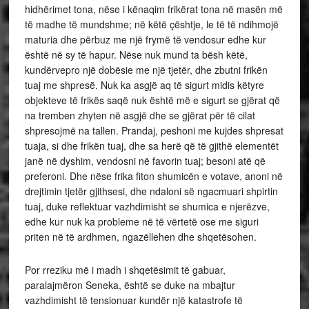
hidhërimet tona, nëse i kënaqim frikërat tona në masën më
të madhe të mundshme; në këtë çështje, le të të ndihmojë
maturia dhe përbuz me një frymë të vendosur edhe kur
është në sy të hapur. Nëse nuk mund ta bësh këtë,
kundërvepro një dobësie me një tjetër, dhe zbutni frikën
tuaj me shpresë. Nuk ka asgjë aq të sigurt midis këtyre
objekteve të frikës saqë nuk është më e sigurt se gjërat që
na tremben zhyten në asgjë dhe se gjërat për të cilat
shpresojmë na tallen. Prandaj, peshoni me kujdes shpresat
tuaja, si dhe frikën tuaj, dhe sa herë që të gjithë elementët
janë në dyshim, vendosni në favorin tuaj; besoni atë që
preferoni. Dhe nëse frika fiton shumicën e votave, anoni në
drejtimin tjetër gjithsesi, dhe ndaloni së ngacmuari shpirtin
tuaj, duke reflektuar vazhdimisht se shumica e njerëzve,
edhe kur nuk ka probleme në të vërtetë ose me siguri
priten në të ardhmen, ngazëllehen dhe shqetësohen.
Por rreziku më i madh i shqetësimit të gabuar,
paralajmëron Seneka, është se duke na mbajtur
vazhdimisht të tensionuar kundër një katastrofe të