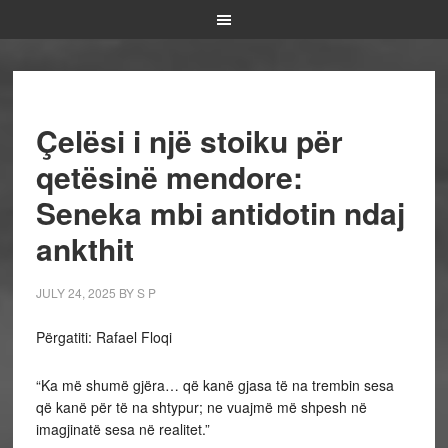
Çelësi i një stoiku për
qetësinë mendore:
Seneka mbi antidotin ndaj
ankthit
JULY 24, 2025
BY
S P
Përgatiti: Rafael Floqi
“Ka më shumë gjëra… që kanë gjasa të na trembin sesa
që kanë për të na shtypur; ne vuajmë më shpesh në
imagjinatë sesa në realitet.”