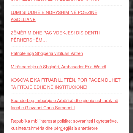
LUMI SI UDHË E NDRYSHIM NË POEZINË
AGOLLIANE
ZËMËRIM DHE PAS VDEKJES! DISIDENTI I
PËRHERSHËM…
Patriotë nga Shqipëria vizituan Vatrën
Mirëseardhje në Shqipëri, Ambasador Eric Wendt
KOSOVA E KA FITUAR LUFTËN, POR PAQEN DUHET
TA FITOJË EDHE NË INSTITUCIONE!
Scanderbeg, mburoja e Arbërisë dhe gjeniu ushtarak në
faqet e Giovanni Carlo Saraceni-t
Republika mbi interesat politike: sovraniteti i qytetarëve,
kushtetutshmëria dhe përgjegjësia shtetërore