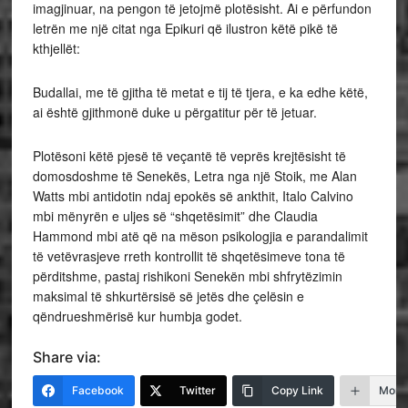
imagjinuar, na pengon të jetojmë plotësisht. Ai e përfundon
letrën me një citat nga Epikuri që ilustron këtë pikë të
kthjellët:
Budallai, me të gjitha të metat e tij të tjera, e ka edhe këtë,
ai është gjithmonë duke u përgatitur për të jetuar.
Plotësoni këtë pjesë të veçantë të veprës krejtësisht të
domosdoshme të Senekës, Letra nga një Stoik, me Alan
Watts mbi antidotin ndaj epokës së ankthit, Italo Calvino
mbi mënyrën e uljes së “shqetësimit” dhe Claudia
Hammond mbi atë që na mëson psikologjia e parandalimit
të vetëvrasjeve rreth kontrollit të shqetësimeve tona të
përditshme, pastaj rishikoni Senekën mbi shfrytëzimin
maksimal të shkurtërsisë së jetës dhe çelësin e
qëndrueshmërisë kur humbja godet.
Share via:
Facebook
Twitter
Copy Link
More