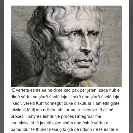
“E vërteta është se ne dimë kaq pak për jetën, saqë nuk e
dimë vërtet se çfarë është lajmi i mirë dhe çfarë është lajmi
i keq”, vërejti Kurt Vonnegut duke diskutuar Hamletin gjatë
leksionit të tij me ndikim mbi format e historive. “I gjithë
procesi i natyrës është një proces i integruar me
kompleksitet të jashtëzakonshëm dhe është vërtet e
pamundur të thuhet nëse çdo gjë që ndodh në të është e