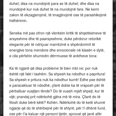
duhet; disa na mundojnë para se të duhet; dhe disa na
mundojnë kur nuk duhet të na mundojnë fare. Ne kemi
zakon të ekzagjerojmë, të imagjinojmë ose të parashikojmë
hidhërimin.
Seneka më pas ofron një vlerësim kritik të shqetësimeve të
arsyeshme dhe të paarsyeshme, duke përdorur retorikë
elegante për të ndriçuar marrëzinë e shpërdorimit të
energjive tona mendore dhe emocionale në klasën e dytë,
e cila përfshin shumicën dërrmuese të anktheve tona:
Ka të ngjarë që disa probleme të bien mbi ne; por nuk
është një fakt i tashëm. Sa shpesh ka ndodhur e papritura!
Sa shpesh e pritura nuk ka ndodhur kurrë! Edhe pse është
e paracaktuar të ndodhë, çfarë dobie ka të vraposh për të
përballuar vuajtjen tënde? Do të vuash mjaft shpejt, kur të
vijë; prandaj prit ndërkohë gjëra më të mira. Çfarë do të
fitosh duke bërë këtë? Kohën. Ndërkohë do të ketë shumë
ngjarje që do të shërbejnë për të shtyrë, për t’i dhënë fund,
ose për t’ia kaluar një personi tjetër, sprovat që janë afër