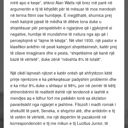
mirë apo e keqe”, shkroi Alan Watts një brez më parë në
argumentin e tij të kthjellët për të mësuar të mos mendosh
në terma fitimi ose humbjeje. E megjithatë, shumica prej
nesh kalojnë pjesë të mëdha të ditëve tona duke u
shqetësuar për perspektivën e ngjarjeve që i gjykojmë si
negative, humbje të mundshme të nxitura nga ajo që i
perceptojmë si “lajme të këqija”. Në vitet 1930, një pastor e
klasifikoi ankthin në pesë kategori shqetësimesh, katër prej
të cilave imagjinare dhe e pesta, “shqetësime që kanë një
bazë të vërtetë”, duke zënë “ndoshta 8% të totalit”.
Një cikël lajmesh njëzet e katër orësh që shfrytëzon këtë
prirje njerëzore e ka përkeqësuar padyshim problemin dhe
e ka rritur 8% duke u shfaqur si 98%, por në zemër të këtij
shtrembërimi të realitetit është një tendencë e lashtë e
mendjes aq e lidhur fort me psikikën tonë sa ekziston
pavarësisht nga ngjarjet e jashtme. Filozofi i madh romak i
shekullit të parë, Seneka, e shqyrtoi atë, dhe antidotin e tij
të vetëm të vërtetë, me një depërtim të pazakontë në
korrespondencën e tij me mikun e tij Lucilius Junior, të