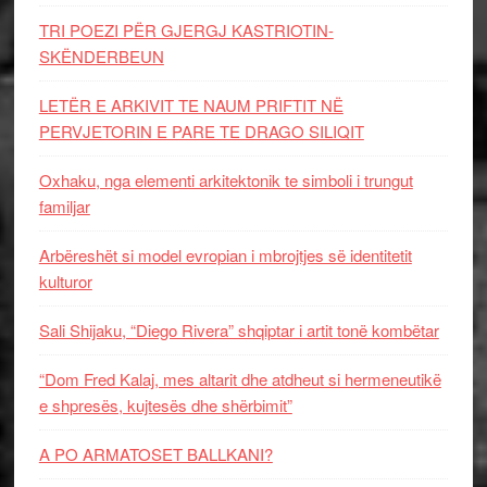
TRI POEZI PËR GJERGJ KASTRIOTIN-
SKËNDERBEUN
LETËR E ARKIVIT TE NAUM PRIFTIT NË
PERVJETORIN E PARE TE DRAGO SILIQIT
Oxhaku, nga elementi arkitektonik te simboli i trungut
familjar
Arbëreshët si model evropian i mbrojtjes së identitetit
kulturor
Sali Shijaku, “Diego Rivera” shqiptar i artit tonë kombëtar
“Dom Fred Kalaj, mes altarit dhe atdheut si hermeneutikë
e shpresës, kujtesës dhe shërbimit”
A PO ARMATOSET BALLKANI?