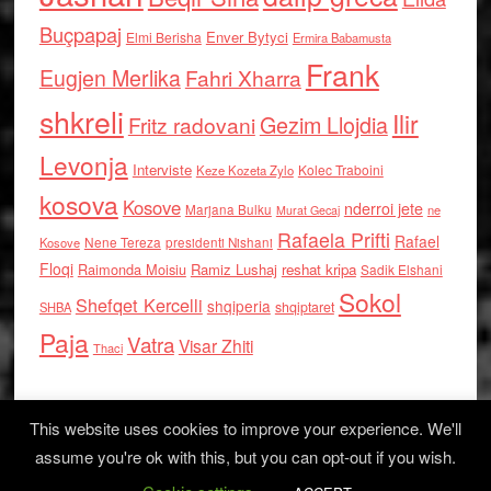
Buçpapaj
Enver Bytyci
Elmi Berisha
Ermira Babamusta
Frank
Eugjen Merlika
Fahri Xharra
shkreli
Ilir
Gezim Llojdia
Fritz radovani
Levonja
Interviste
Kolec Traboini
Keze Kozeta Zylo
kosova
Kosove
nderroi jete
Marjana Bulku
ne
Murat Gecaj
Rafaela Prifti
Rafael
Nene Tereza
Kosove
presidenti Nishani
Floqi
Raimonda Moisiu
Ramiz Lushaj
reshat kripa
Sadik Elshani
Sokol
Shefqet Kercelli
shqiperia
shqiptaret
SHBA
Paja
Vatra
Visar Zhiti
Thaci
This website uses cookies to improve your experience. We'll
assume you're ok with this, but you can opt-out if you wish.