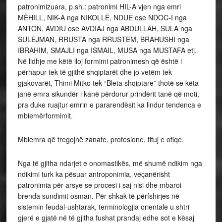
patronimizuara, p.sh.: patronimi HIL-A vjen nga emri
MËHILL, NIK-A nga NIKOLLË, NDUE ose NDOC-I nga
ANTON, AVDIU ose AVDIAJ nga ABDULLAH, SULA nga
SULEJMAN, RRUSTA nga RRUSTEM, BRAHUSHI nga
IBRAHIM, SMAJLI nga ISMAIL, MUSA nga MUSTAFA etj.
Në lidhje me këtë lloj formimi patronimesh që është i
përhapur tek të gjithë shqiptarët dhe jo vetëm tek
gjakovarët, Thimi Mitko tek “Bleta shqiptare” thotë se këta
janë emra sikundër i kanë përdorur prindërit tanë që moti,
pra duke ruajtur emrin e pararendësit ka lindur tendenca e
mbiemërformimit.
Mbiemra që tregojnë zanate, profesione, tituj e ofiqe.
Nga të gjitha ndarjet e onomastikës, më shumë ndikim nga
ndikimi turk ka pësuar antroponimia, veçanërisht
patronimia për arsye se procesi i saj nisi dhe mbaroi
brenda sundimit osman. Për shkak të përfshirjes në
sistemin feudal-ushtarak, terminologjia orientale u shtri
gjerë e gjatë në të gjitha fushat prandaj edhe sot e kësaj