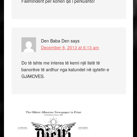
Faliminderit per kohen qe i perkushto!
Den Baba Den
says
December 8, 2013 at 6:13 am
Do të ishte me interes të kemi një listë të
banorëve të ardhur nga katundet në qytetin e
GJAKOVES.