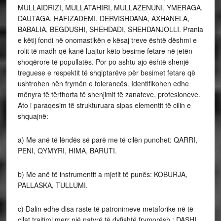
MULLAIDRIZI, MULLATAHIRI, MULLAZENUNI, YMERAGA,
DAUTAGA, HAFIZADEMI, DERVISHDANA, AXHANELA,
BABALIA, BEGDUSHI, SHEHDADI, SHEHDANJOLLI. Prania
e këtij fondi në onomastikën e kësaj treve është dëshmi e
rolit të madh që kanë luajtur këto besime fetare në jetën
shoqërore të popullatës. Por po ashtu ajo është shenjë
treguese e respektit të shqiptarëve për besimet fetare që
ushtrohen nën frymën e tolerancës. Identifikohen edhe
mënyra të tërthorta të shenjimit të zanateve, profesioneve.
Ato i paraqesim të strukturuara sipas elementit të cilin e
shquajnë:
a) Me anë të lëndës së parë me të cilën punohet: QARRI,
PENI, QYMYRI, HIMA, BARUTI.
b) Me anë të instrumentit a mjetit të punës: KOBURJA,
PALLASKA, TULLUMI.
c) Dalin edhe disa raste të patronimeve metaforike në të
cilat trajtimi merr një natyrë të dyfishtë frymorësh : DASHI,