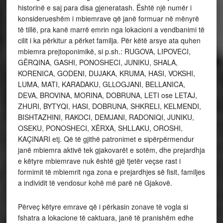
historinë e saj para disa gjeneratash. Është një numër i
konsiderueshëm i mbiemrave që janë formuar në mënyrë
të tillë, pra kanë marrë emrin nga lokacioni a vendbanimi të
cilit i ka përkitur a përket familja. Për këtë arsye ata quhen
mbiemra prejtoponimikë, si p.sh.: RUGOVA, LIPOVECI,
GËRQINA, GASHI, PONOSHECI, JUNIKU, SHALA,
KORENICA, GODENI, DUJAKA, KRUMA, HASI, VOKSHI,
LUMA, MATI, KARADAKU, GLLOGJANI, BELLANICA,
DEVA, BROVINA, MORINA, DOBRUNA, LETI ose LETAJ,
ZHURI, BYTYQI, HASI, DOBRUNA, SHKRELI, KELMENDI,
BISHTAZHINI, RAKOCI, DEMJANI, RADONIQI, JUNIKU,
OSEKU, PONOSHECI, XËRXA, SHLLAKU, OROSHI,
KAÇINARI etj. Që të gjithë patronimet e sipërpërmendur
janë mbiemra aktivë tek gjakovarët e sotëm, dhe prejardhja
e këtyre mbiemrave nuk është gjë tjetër veçse rast i
formimit të mbiemrit nga zona e prejardhjes së fisit, familjes
a individit të vendosur kohë më parë në Gjakovë.
Përveç këtyre emrave që i përkasin zonave të vogla si
fshatra a lokacione të caktuara, janë të pranishëm edhe