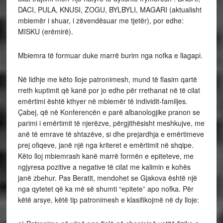
DACI, PULA, KNUSI, ZOGU, BYLBYLI, MAGARI (aktualisht
mbiemër i shuar, i zëvendësuar me tjetër), por edhe:
MISKU (erëmirë).
Mbiemra të formuar duke marrë burim nga nofka e llagapi.
Në lidhje me këto lloje patronimesh, mund të flasim qartë
rreth kuptimit që kanë por jo edhe për rrethanat në të cilat
emërtimi është kthyer në mbiemër të individit-familjes.
Çabej, që në Konferencën e parë albanologjike pranon se
parimi i emërtimit të njerëzve, përgjithësisht meshkujve, me
anë të emrave të shtazëve, si dhe prejardhja e emërtimeve
prej ofiqeve, janë një nga kriteret e emërtimit në shqipe.
Këto lloj mbiemrash kanë marrë formën e epiteteve, me
ngjyresa pozitive a negative të cilat me kalimin e kohës
janë zbehur. Pas Beratit, mendohet se Gjakova është një
nga qytetet që ka më së shumti “epitete” apo nofka. Për
këtë arsye, këtë tip patronimesh e klasifikojmë në dy lloje: