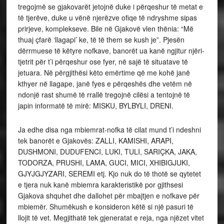
tregojmë se gjakovarët jetojnë duke i përqeshur të metat e
të tjerëve, duke u vënë njerëzve ofiqe të ndryshme sipas
prirjeve, komplekseve. Bile në Gjakovë vlen thënia: “Më
thuaj çfarë ‘llagapi’ ke, të të them se kush je”. Pjesën
dërrmuese të këtyre nofkave, banorët ua kanë ngjitur njëri-
tjetrit për t’i përqeshur ose fyer, në sajë të situatave të
jetuara. Në përgjithësi këto emërtime që me kohë janë
kthyer në llagape, janë fyes e përqeshës dhe vetëm në
ndonjë rast shumë të rrallë tregojnë cilësi a tentojnë të
japin informatë të mirë: MISKU, BYLBYLI, DRENI.
Ja edhe disa nga mbiemrat-nofka të cilat mund t’i ndeshni
tek banorët e Gjakovës: ZALLI, KAMISHI, ARAPI,
DUSHMONI, DUDUFENCI, LUKI, TULI, SARIÇKA, JAKA,
TODORZA, PRUSHI, LAMA, GUCI, MICI, XHIBIGJUKI,
GJYJGJYZARI, SEREMI etj. Kjo nuk do të thotë se qytetet
e tjera nuk kanë mbiemra karakteristikë por gjithsesi
Gjakova shquhet dhe dallohet për mbajtjen e nofkave për
mbiemër. Shumëkush e konsideron këtë si një pasuri të
llojit të vet. Megjithatë tek gjeneratat e reja, nga njëzet vitet