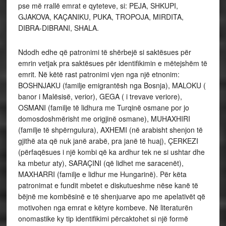
pse më rrallë emrat e qyteteve, si: PEJA, SHKUPI,
GJAKOVA, KAÇANIKU, PUKA, TROPOJA, MIRDITA,
DIBRA-DIBRANI, SHALA.
Ndodh edhe që patronimi të shërbejë si saktësues për
emrin vetjak pra saktësues për identifikimin e mëtejshëm të
emrit. Në këtë rast patronimi vjen nga një etnonim:
BOSHNJAKU (familje emigrantësh nga Bosnja), MALOKU (
banor i Malësisë, verior), GEGA ( i trevave veriore),
OSMANI (familje të lidhura me Turqinë osmane por jo
domosdoshmërisht me origjinë osmane), MUHAXHIRI
(familje të shpërngulura), AXHEMI (në arabisht shenjon të
gjithë ata që nuk janë arabë, pra janë të huaj), ÇERKEZI
(përfaqësues i një kombi që ka ardhur tek ne si ushtar dhe
ka mbetur aty), SARAÇINI (që lidhet me saracenët),
MAXHARRI (familje e lidhur me Hungarinë). Për këta
patronimat e fundit mbetet e diskutueshme nëse kanë të
bëjnë me kombësinë e të shenjuarve apo me apelativët që
motivohen nga emrat e këtyre kombeve. Në literaturën
onomastike ky tip identifikimi përcaktohet si një formë