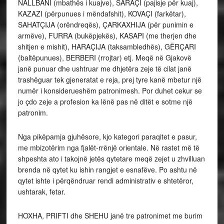
NALLBANI (mbathës i kuajve), SARAÇI (pajisje për kuaj),
KAZAZI (përpunues i mëndafshit), KOVAÇI (farkëtar),
SAHATÇIJA (orëndreqës), ÇARKAXHIJA (për punimin e
armëve), FURRA (bukëpjekës), KASAPI (me therjen dhe
shitjen e mishit), HARAÇIJA (taksambledhës), GËRÇARI
(baltëpunues), BERBERI (rrojtar) etj. Meqë në Gjakovë
janë punuar dhe ushtruar me dhjetëra zeje të cilat janë
trashëguar tek gjeneratat e reja, prej tyre kanë mbetur një
numër i konsiderueshëm patronimesh. Por duhet cekur se
jo çdo zeje a profesion ka lënë pas në ditët e sotme një
patronim.
Nga pikëpamja gjuhësore, kjo kategori paraqitet e pasur,
me mbizotërim nga fjalët-rrënjë orientale. Në rastet më të
shpeshta ato i takojnë jetës qytetare meqë zejet u zhvilluan
brenda në qytet ku ishin rangjet e esnafëve. Po ashtu në
qytet ishte i përqëndruar rendi administrativ e shtetëror,
ushtarak, fetar.
HOXHA, PRIFTI dhe SHEHU janë tre patronimet me burim