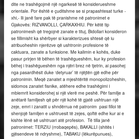
dite ne trashëgojmë një ngarkesë të konsiderueshme
orientale. Por është e çuditshme se si prapashtesat turke -
xhi,- lli janë fare pak të pranishme në patronimet e
Gjakovës: RIZVANOLLI, ÇARKAXHIU. Për këtë tip
patronimesh që tregojnë zanate e tituj, Bidollari konsideron
se fillimisht ka shërbyer si karakterizues shtesë që iu
atribuoheshin njerëzve që ushtronin profesione të
caktuara, zanate a funksione. Me kalimin e kohës, duke
pasur prirjen të bëhen të trashëgueshëm, kur ky profesion
bëhej i trashëgueshëm nga njëri brez në tjetrin, ai pasohej
nga pasardhësit duke ‘detyruar’ të njëjtën gjë edhe për
patronimin. Meqë zanatet a mjeshtëritë monopolizoheshin,
sidomos zanatet fisnike, atëhere edhe trashëgimi i
mbiemrit konsiderohej si një vlerë me peshë. Për familje a
anëtarë familjesh që për një kohë të gjatë ushtruan një
zeje, emri i zanatit u shndërrua në patronim pasi filloi të
shenjojë familjen e ushtruesit të zejes, qoftë edhe kur ai e
kishte lënë së ushtruari atë profesion. Të tilla janë
patronimet: TERZIU (rrobaqepës), BAKALLI (shitës i
gjësendeve të ndryshme), TABAKU (lëkurëpunues),