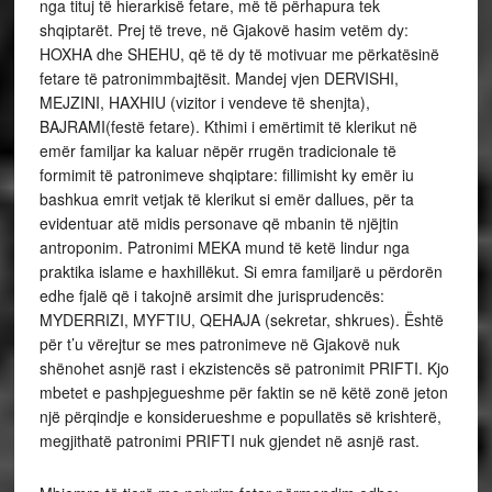
nga tituj të hierarkisë fetare, më të përhapura tek
shqiptarët. Prej të treve, në Gjakovë hasim vetëm dy:
HOXHA dhe SHEHU, që të dy të motivuar me përkatësinë
fetare të patronimmbajtësit. Mandej vjen DERVISHI,
MEJZINI, HAXHIU (vizitor i vendeve të shenjta),
BAJRAMI(festë fetare). Kthimi i emërtimit të klerikut në
emër familjar ka kaluar nëpër rrugën tradicionale të
formimit të patronimeve shqiptare: fillimisht ky emër iu
bashkua emrit vetjak të klerikut si emër dallues, për ta
evidentuar atë midis personave që mbanin të njëjtin
antroponim. Patronimi MEKA mund të ketë lindur nga
praktika islame e haxhillëkut. Si emra familjarë u përdorën
edhe fjalë që i takojnë arsimit dhe jurisprudencës:
MYDERRIZI, MYFTIU, QEHAJA (sekretar, shkrues). Është
për t’u vërejtur se mes patronimeve në Gjakovë nuk
shënohet asnjë rast i ekzistencës së patronimit PRIFTI. Kjo
mbetet e pashpjegueshme për faktin se në këtë zonë jeton
një përqindje e konsiderueshme e popullatës së krishterë,
megjithatë patronimi PRIFTI nuk gjendet në asnjë rast.