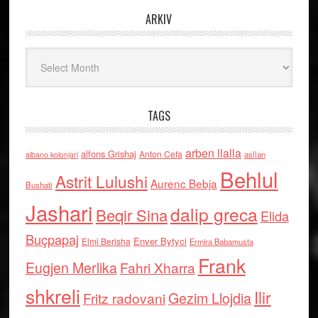
ARKIV
Arkiv
TAGS
arben llalla
alfons Grishaj
Anton Cefa
asllan
albano kolonjari
Behlul
Astrit Lulushi
Aurenc Bebja
Bushati
Jashari
dalip greca
Beqir Sina
Elida
Buçpapaj
Enver Bytyci
Elmi Berisha
Ermira Babamusta
Frank
Eugjen Merlika
Fahri Xharra
shkreli
Ilir
Gezim Llojdia
Fritz radovani