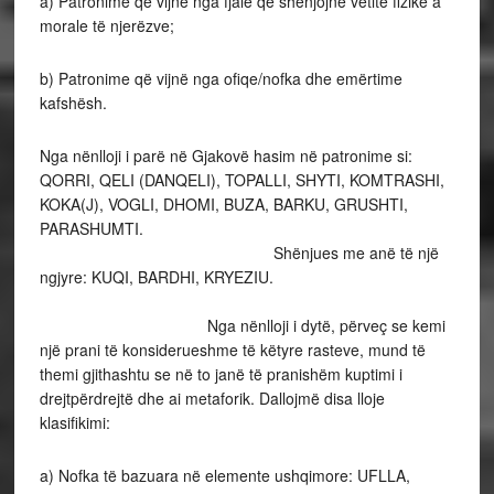
a) Patronime që vijnë nga fjalë që shenjojnë vetitë fizike a
morale të njerëzve;
b) Patronime që vijnë nga ofiqe/nofka dhe emërtime
kafshësh.
Nga nënlloji i parë në Gjakovë hasim në patronime si:
QORRI, QELI (DANQELI), TOPALLI, SHYTI, KOMTRASHI,
KOKA(J), VOGLI, DHOMI, BUZA, BARKU, GRUSHTI,
PARASHUMT
Shënjues me anë të një
ngjyre: KUQI, BARDHI, KRYEZIU.
Nga nënlloji i dytë, përveç se kemi
një prani të konsiderueshme të këtyre rasteve, mund të
themi gjithashtu se në to janë të pranishëm kuptimi i
drejtpërdrejtë dhe ai metaforik. Dallojmë disa lloje
klasifikimi:
a) Nofka të bazuara në elemente ushqimore: UFLLA,