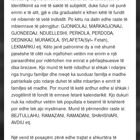
identifikimit sa më të saktë të subjektit, duke futur në punë
emrin e të atit, gjë e cila gradualisht e kthen këtë të fundit
në mbiemër të vetë individit. Po këtu na dalin edhe raste të
mbiemrave të përngjitur: GJONKOLAJ, MARKAGJONAJ,
GJONDEDAJ, NDUELLESHI, PERKOLA, PERDODA,
DEDNIKAJ, MURAKOLA, SYLAFETA(Syl+ Fetah),
LEKMARKU etj. Këto janë patronime dy a më shumë
pjesëshe të cilët nuk mjaftohen vetëm me emrin e një
paraardhësi por ndërtohen me emrat e përfaqësuesve të
disa brezave. Kjo mund të ketë ndodhur si shkak i ndarjes
nga trungu familjar dhe meqë ka sunduar familja e madhe
patriarkale çdo ndarje duhet të sillte mbartjen e emrit të
familjes së madhe. Por mund të ketë ardhur edhe si shkak i
zvogëlimit të fondit të emrave fetarë kalendarikë. Kjo dukuri
nuk ka ndodhur vetëm tek popullata e besimit të krishterë
por edhe tek ajo myslimane. Mund të përmendim raste si:
BEJTULLAHU, RAMAZANI, RAMADANI, SHAHSIVARI,
AVDIU etj.
Një vend të posaçëm zënë edhe trajtat e shkurtëra të