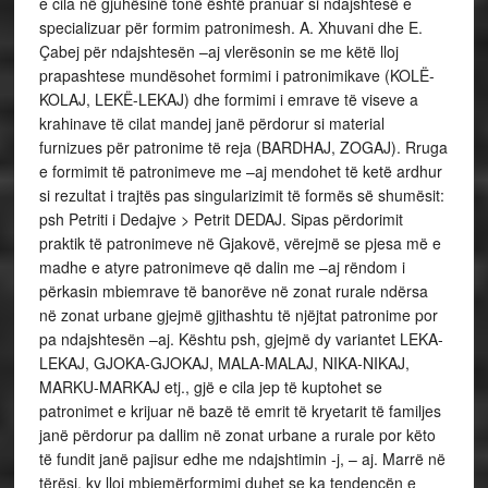
e cila në gjuhësinë tonë është pranuar si ndajshtesë e
specializuar për formim patronimesh. A. Xhuvani dhe E.
Çabej për ndajshtesën –aj vlerësonin se me këtë lloj
prapashtese mundësohet formimi i patronimikave (KOLË-
KOLAJ, LEKË-LEKAJ) dhe formimi i emrave të viseve a
krahinave të cilat mandej janë përdorur si material
furnizues për patronime të reja (BARDHAJ, ZOGAJ). Rruga
e formimit të patronimeve me –aj mendohet të ketë ardhur
si rezultat i trajtës pas singularizimit të formës së shumësit:
psh Petriti i Dedajve > Petrit DEDAJ. Sipas përdorimit
praktik të patronimeve në Gjakovë, vërejmë se pjesa më e
madhe e atyre patronimeve që dalin me –aj rëndom i
përkasin mbiemrave të banorëve në zonat rurale ndërsa
në zonat urbane gjejmë gjithashtu të njëjtat patronime por
pa ndajshtesën –aj. Kështu psh, gjejmë dy variantet LEKA-
LEKAJ, GJOKA-GJOKAJ, MALA-MALAJ, NIKA-NIKAJ,
MARKU-MARKAJ etj., gjë e cila jep të kuptohet se
patronimet e krijuar në bazë të emrit të kryetarit të familjes
janë përdorur pa dallim në zonat urbane a rurale por këto
të fundit janë pajisur edhe me ndajshtimin -j, – aj. Marrë në
tërësi, ky lloj mbiemërformimi duhet se ka tendencën e