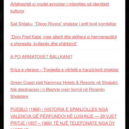
Arbëreshët si model evropian i mbrojtjes së identitetit
kulturor
Sali Shijaku, “Diego Rivera” shqiptar i artit tonë kombëtar
“Dom Fred Kalaj, mes altarit dhe atdheut si hermeneutikë
e shpresës, kujtesës dhe shërbimit”
A PO ARMATOSET BALLKANI?
Kriza e vlerave – Tragjedia e vërtetë e tranzicionit shqiptar
Green Coast sjell Nammos Hotels & Resorts në Shqipëri:
Një destinacion i ri lifestyle merr formë në Rivierën
Shqiptare
PUEBLO (1966) / HISTORIA E SPANJOLLES NGA
VALENCIA QË PËRFUNDOI NË LUSHNJE — 29 VJET
PRITJE (1937 – 1966) TË NJË TELEFONATE NGA DY