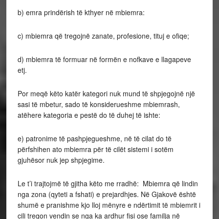
b) emra prindërish të kthyer në mbiemra:
c) mbiemra që tregojnë zanate, profesione, tituj e ofiqe;
d) mbiemra të formuar në formën e nofkave e llagapeve
etj.
Por meqë këto katër kategori nuk mund të shpjegojnë një
sasi të mbetur, sado të konsiderueshme mbiemrash,
atëhere kategoria e pestë do të duhej të ishte:
e) patronime të pashpjegueshme, në të cilat do të
përfshihen ato mbiemra për të cilët sistemi i sotëm
gjuhësor nuk jep shpjegime.
Le t’i trajtojmë të gjitha këto me rradhë: Mbiemra që lindin
nga zona (qyteti a fshati) e prejardhjes. Në Gjakovë është
shumë e pranishme kjo lloj mënyre e ndërtimit të mbiemrit i
cili tregon vendin se nga ka ardhur fisi ose familja në