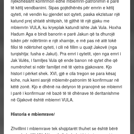
njëkohësisht konfirmon edhe mbiemrin-patronimin e parë
të këtij vendbanimi. Sipas gojëdhënës për emrin e këtij
qyteti, në vendin ku gjendet sot qyteti, paska ekzistuar një
katund prej shtatë shtëpish, të gjithë të një gjaku me
mbiemrin VULA, ku kryeplak katundi ishte Jak Vula. Hoxha
Hadum Aga e bindi banorin e parë Jakun që ta dhurojë
tokën për ndërtimin e një xhamije, e më pas në atë tokë
filloi të ndërtohet qyteti, i cili në fillim u quajt Jakovë (nga
turqishtja: fusha e Jakut). Pra emri i qytetit, vjen nga emri i
Jak Vulës, i familjes Vula që ende banon në qytet dhe që
numërohet si ndër familjet më të vjetra gjakovare. Kjo
histori i përket shek. XVI, gjë e cila tregon se para kësaj
kohe, nuk kemi asnjë mbiemër-patronim të konfirmuar në
këtë zonë. Kjo e dhënë na detyron të pranojmë se mbiemri
i parë i konfirmuar në bazë të të dhënave të deritanishme
në Gjakovë është mbiemri VULA.
Historia e mbiemrave/
Zhvillimi i mbiemrave tek shqiptarët thuhet se është bërë