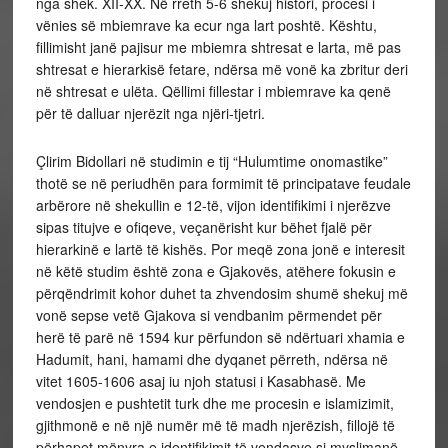
nga shek. XII-XX. Në rreth 5-6 shekuj histori, procesi i
vënies së mbiemrave ka ecur nga lart poshtë. Kështu,
fillimisht janë pajisur me mbiemra shtresat e larta, më pas
shtresat e hierarkisë fetare, ndërsa më vonë ka zbritur deri
në shtresat e ulëta. Qëllimi fillestar i mbiemrave ka qenë
për të dalluar njerëzit nga njëri-tjetri.
Çlirim Bidollari në studimin e tij “Hulumtime onomastike”
thotë se në periudhën para formimit të principatave feudale
arbërore në shekullin e 12-të, vijon identifikimi i njerëzve
sipas titujve e ofiqeve, veçanërisht kur bëhet fjalë për
hierarkinë e lartë të kishës. Por meqë zona jonë e interesit
në këtë studim është zona e Gjakovës, atëhere fokusin e
përqëndrimit kohor duhet ta zhvendosim shumë shekuj më
vonë sepse vetë Gjakova si vendbanim përmendet për
herë të parë në 1594 kur përfundon së ndërtuari xhamia e
Hadumit, hani, hamami dhe dyqanet përreth, ndërsa në
vitet 1605-1606 asaj iu njoh statusi i Kasabhasë. Me
vendosjen e pushtetit turk dhe me procesin e islamizimit,
gjithmonë e në një numër më të madh njerëzish, fillojë të
përhapet mënyra e identifikimit të vendasve si myslimanë-