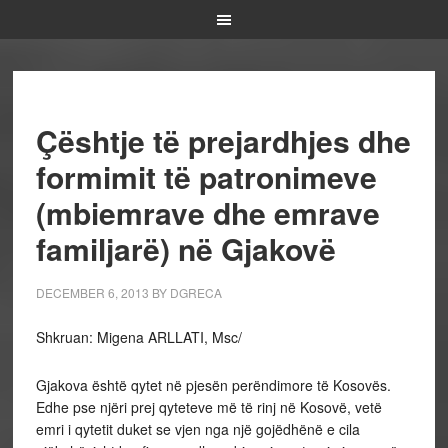
Çështje të prejardhjes dhe
formimit të patronimeve
(mbiemrave dhe emrave
familjarë) në Gjakovë
DECEMBER 6, 2013
BY
DGRECA
Shkruan: Migena ARLLATI, Msc/
Gjakova është qytet në pjesën perëndimore të Kosovës.
Edhe pse njëri prej qyteteve më të rinj në Kosovë, vetë
emri i qytetit duket se vjen nga një gojëdhënë e cila