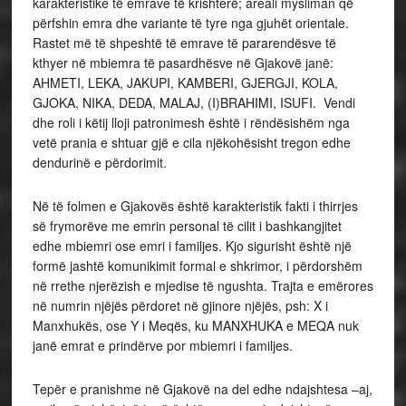
karakteristike të emrave të krishterë; areali mysliman që
përfshin emra dhe variante të tyre nga gjuhët orientale.
Rastet më të shpeshtë të emrave të pararendësve të
kthyer në mbiemra të pasardhësve në Gjakovë janë:
AHMETI, LEKA, JAKUPI, KAMBERI, GJERGJI, KOLA,
GJOKA, NIKA, DEDA, MALAJ, (I)BRAHIMI, ISUFI. Vendi
dhe roli i këtij lloji patronimesh është i rëndësishëm nga
vetë prania e shtuar gjë e cila njëkohësisht tregon edhe
dendurinë e përdorimit.
Në të folmen e Gjakovës është karakteristik fakti i thirrjes
së frymorëve me emrin personal të cilit i bashkangjitet
edhe mbiemri ose emri i familjes. Kjo sigurisht është një
formë jashtë komunikimit formal e shkrimor, i përdorshëm
në rrethe njerëzish e mjedise të ngushta. Trajta e emërores
në numrin njëjës përdoret në gjinore njëjës, psh: X i
Manxhukës, ose Y i Meqës, ku MANXHUKA e MEQA nuk
janë emrat e prindërve por mbiemri i familjes.
Tepër e pranishme në Gjakovë na del edhe ndajshtesa –aj,