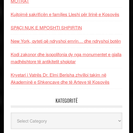
MOTRAT
Kujtojmë sakrificën e familjes Lleshi për lirinë e Kosovës
SPAÇI NUK E MPOSHTI SHPIRTIN
New York, qyteti që ndryshoi emrin… dhe ndryshoi botën
Kodi zakonor dhe isopolifonia dy nga monumentet e gjalla
madhështore të antikitetit shqiptar
Kryetari i Vatrës Dr. Elmi Berisha zhvilloi takim në
Akademinë e Shkencave dhe të Arteve të Kosovës
KATEGORITË
Kategoritë