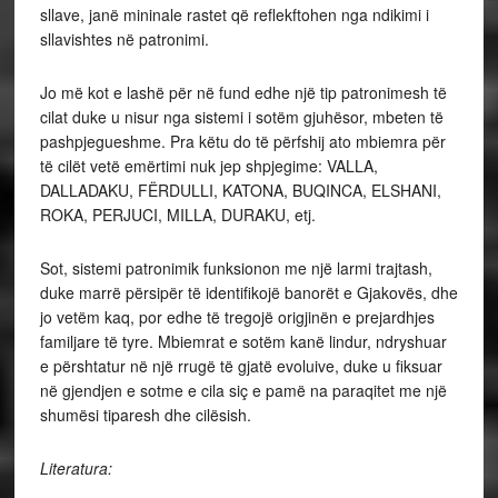
sllave, janë mininale rastet që reflekftohen nga ndikimi i
sllavishtes në patronimi.
Jo më kot e lashë për në fund edhe një tip patronimesh të
cilat duke u nisur nga sistemi i sotëm gjuhësor, mbeten të
pashpjegueshme. Pra këtu do të përfshij ato mbiemra për
të cilët vetë emërtimi nuk jep shpjegime: VALLA,
DALLADAKU, FËRDULLI, KATONA, BUQINCA, ELSHANI,
ROKA, PERJUCI, MILLA, DURAKU, etj.
Sot, sistemi patronimik funksionon me një larmi trajtash,
duke marrë përsipër të identifikojë banorët e Gjakovës, dhe
jo vetëm kaq, por edhe të tregojë origjinën e prejardhjes
familjare të tyre. Mbiemrat e sotëm kanë lindur, ndryshuar
e përshtatur në një rrugë të gjatë evoluive, duke u fiksuar
në gjendjen e sotme e cila siç e pamë na paraqitet me një
shumësi tiparesh dhe cilësish.
Literatura: