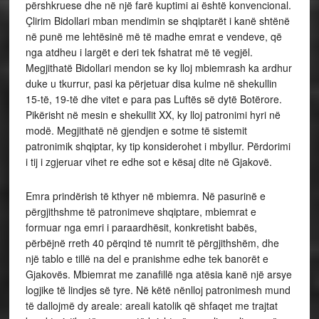
përshkruese dhe në një farë kuptimi ai është konvencional.
Çlirim Bidollari mban mendimin se shqiptarët i kanë shtënë
në punë me lehtësinë më të madhe emrat e vendeve, që
nga atdheu i largët e deri tek fshatrat më të vegjël.
Megjithatë Bidollari mendon se ky lloj mbiemrash ka ardhur
duke u tkurrur, pasi ka përjetuar disa kulme në shekullin
15-të, 19-të dhe vitet e para pas Luftës së dytë Botërore.
Pikërisht në mesin e shekullit XX, ky lloj patronimi hyri në
modë. Megjithatë në gjendjen e sotme të sistemit
patronimik shqiptar, ky tip konsiderohet i mbyllur. Përdorimi
i tij i zgjeruar vihet re edhe sot e kësaj dite në Gjakovë.
Emra prindërish të kthyer në mbiemra. Në pasurinë e
përgjithshme të patronimeve shqiptare, mbiemrat e
formuar nga emri i paraardhësit, konkretisht babës,
përbëjnë rreth 40 përqind të numrit të përgjithshëm, dhe
një tablo e tillë na del e pranishme edhe tek banorët e
Gjakovës. Mbiemrat me zanafillë nga atësia kanë një arsye
logjike të lindjes së tyre. Në këtë nënlloj patronimesh mund
të dallojmë dy areale: areali katolik që shfaqet me trajtat