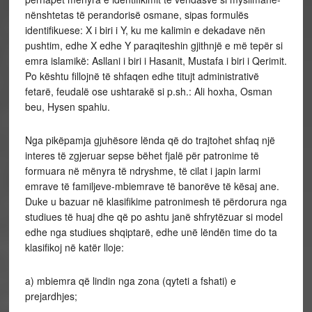
nënshtetas të perandorisë osmane, sipas formulës
identifikuese: X i biri i Y, ku me kalimin e dekadave nën
pushtim, edhe X edhe Y paraqiteshin gjithnjë e më tepër si
emra islamikë: Asllani i biri i Hasanit, Mustafa i biri i Qerimit.
Po kështu fillojnë të shfaqen edhe titujt administrativë
fetarë, feudalë ose ushtarakë si p.sh.: Ali hoxha, Osman
beu, Hysen spahiu.
Nga pikëpamja gjuhësore lënda që do trajtohet shfaq një
interes të zgjeruar sepse bëhet fjalë për patronime të
formuara në mënyra të ndryshme, të cilat i japin larmi
emrave të familjeve-mbiemrave të banorëve të kësaj ane.
Duke u bazuar në klasifikime patronimesh të përdorura nga
studiues të huaj dhe që po ashtu janë shfrytëzuar si model
edhe nga studiues shqiptarë, edhe unë lëndën time do ta
klasifikoj në katër lloje:
a) mbiemra që lindin nga zona (qyteti a fshati) e
prejardhjes;