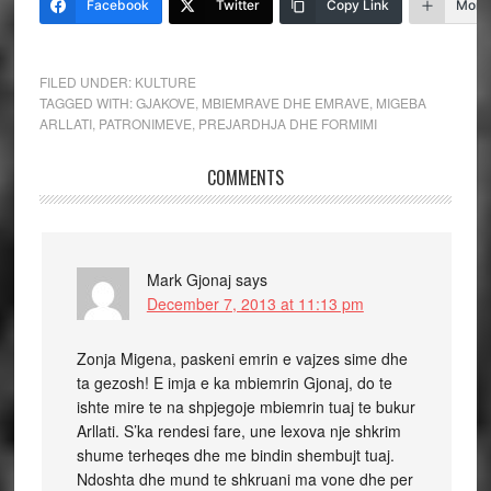
Facebook
Twitter
Copy Link
More
FILED UNDER:
KULTURE
TAGGED WITH:
GJAKOVE
,
MBIEMRAVE DHE EMRAVE
,
MIGEBA
ARLLATI
,
PATRONIMEVE
,
PREJARDHJA DHE FORMIMI
COMMENTS
Mark Gjonaj
says
December 7, 2013 at 11:13 pm
Zonja Migena, paskeni emrin e vajzes sime dhe
ta gezosh! E imja e ka mbiemrin Gjonaj, do te
ishte mire te na shpjegoje mbiemrin tuaj te bukur
Arllati. S’ka rendesi fare, une lexova nje shkrim
shume terheqes dhe me bindin shembujt tuaj.
Ndoshta dhe mund te shkruani ma vone dhe per