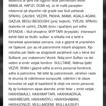
Mbiemra të tjerë me ngjyrim fetar përmendim edhe:
BABALIA, HAFIZI, DOMI etj. Jo të rrallë paraqiten
mbiemrat që shprehin një gradë ose titull ushtarak :
SPAHIU, ÇAUSHI, VEZIRI, PASHA, IMAMI, AGA(J)-AGANI,
GAZIJA, BEGU-BEGDUSHI (prej: bejlerë), YVEJSI, SPAHIU
(kalorës në ushtri), ZAJMI (kreu i spahijve) por edhe
EFENDIA – titull shoqëror, MYFTARI (kryeplak). Interesant
është fakti se titullin ‘sulltan’ si shkalla më e lartë e
hierarkisë qeverisëse osmane, nuk e gjejmë të pranishëm
në Gjakovë, por as në patroniminë mbarë shqiptare. Kjo
ndoshta për faktin se shqiptarët asnjëherë nuk u bënë dot
Sulltanë, por maksimumi Vezirë. Ndaj emri Sulltan na del
vetëm si emër vetjak femëror: SULLTANE. Ndërsa fjalët:
VEZIR, SHAH i gjejmë edhe si emra personal femërorë,
edhe si patronime. Në këtë tip patronimesh, vërehen raste
të shumta të ndërtimeve kompozitë, ndërtimi i të cilave
formohet në sajë të bashkimit të ofiqit me emrin personal.
Ky tip funksionon sipas skemës: emër fetar + emër vetjak :
HAXHISMAJLI, HAXHIMIFTARI, HAXHIKADRIJA,
HAXHIBEQIRI, HAXHIAVDYLI, HAXHISHABANI,
HAXHIJONUZI, MULLAADEMI, MULLAJUSUFI,