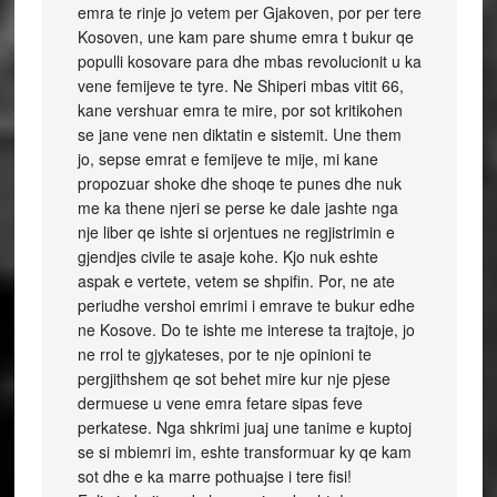
emra te rinje jo vetem per Gjakoven, por per tere
Kosoven, une kam pare shume emra t bukur qe
populli kosovare para dhe mbas revolucionit u ka
vene femijeve te tyre. Ne Shiperi mbas vitit 66,
kane vershuar emra te mire, por sot kritikohen
se jane vene nen diktatin e sistemit. Une them
jo, sepse emrat e femijeve te mije, mi kane
propozuar shoke dhe shoqe te punes dhe nuk
me ka thene njeri se perse ke dale jashte nga
nje liber qe ishte si orjentues ne regjistrimin e
gjendjes civile te asaje kohe. Kjo nuk eshte
aspak e vertete, vetem se shpifin. Por, ne ate
periudhe vershoi emrimi i emrave te bukur edhe
ne Kosove. Do te ishte me interese ta trajtoje, jo
ne rrol te gjykateses, por te nje opinioni te
pergjithshem qe sot behet mire kur nje pjese
dermuese u vene emra fetare sipas feve
perkatese. Nga shkrimi juaj une tanime e kuptoj
se si mbiemri im, eshte transformuar ky qe kam
sot dhe e ka marre pothuajse i tere fisi!