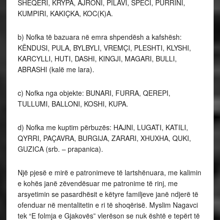
SHEQERI, KRYPA, AJRONI, PILAVI, SPECI, PURRINI,
KUMPIRI, KAKIÇKA, KOC(K)A.
b) Nofka të bazuara në emra shpendësh a kafshësh:
KËNDUSI, PULA, BYLBYLI, VREMÇI, PLESHTI, KLYSHI,
KARCYLLI, HUTI, DASHI, KINGJI, MAGARI, BULLI,
ABRASHI (kalë me lara).
c) Nofka nga objekte: BUNARI, FURRA, QEREPI,
TULLUMI, BALLONI, KOSHI, KUPA.
d) Nofka me kuptim përbuzës: HAJNI, LUGATI, KATILI,
QYRRI, PAÇAVRA, BURGIJA, ZARARI, XHUXHA, QUKI,
GUZICA (srb. – prapanica).
Një pjesë e mirë e patronimeve të lartshënuara, me kalimin
e kohës janë zëvendësuar me patronime të rinj, me
arsyetimin se pasardhësit e këtyre familjeve janë ndjerë të
ofenduar në mentalitetin e ri të shoqërisë. Myslim Nagavci
tek “E folmja e Gjakovës” vlerëson se nuk është e tepërt të