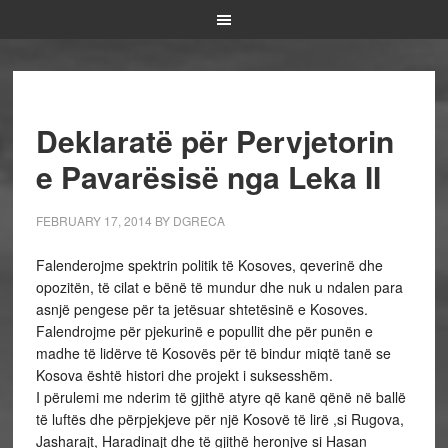
Deklaratë për Pervjetorin
e Pavarësisë nga Leka II
FEBRUARY 17, 2014
BY
DGRECA
Falenderojme spektrin politik të Kosoves, qeverinë dhe
opozitën, të cilat e bënë të mundur dhe nuk u ndalen para
asnjë pengese për ta jetësuar shtetësinë e Kosoves.
Falendrojme për pjekurinë e popullit dhe për punën e
madhe të lidërve të Kosovës për të bindur miqtë tanë se
Kosova është histori dhe projekt i suksesshëm.
I përulemi me nderim të gjithë atyre që kanë qënë në ballë
të luftës dhe përpjekjeve për një Kosovë të lirë ,si Rugova,
Jasharajt, Haradinajt dhe të gjithë heronjve si Hasan