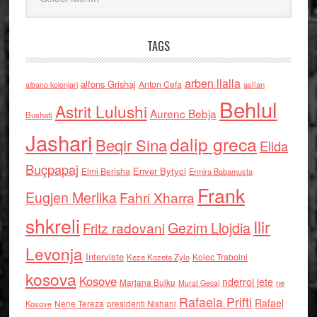
TAGS
arben llalla
alfons Grishaj
Anton Cefa
asllan
albano kolonjari
Behlul
Astrit Lulushi
Aurenc Bebja
Bushati
Jashari
dalip greca
Beqir Sina
Elida
Buçpapaj
Enver Bytyci
Elmi Berisha
Ermira Babamusta
Frank
Eugjen Merlika
Fahri Xharra
shkreli
Ilir
Gezim Llojdia
Fritz radovani
Levonja
Interviste
Kolec Traboini
Keze Kozeta Zylo
kosova
Kosove
nderroi jete
Marjana Bulku
ne
Murat Gecaj
Rafaela Prifti
Rafael
Nene Tereza
Kosove
presidenti Nishani