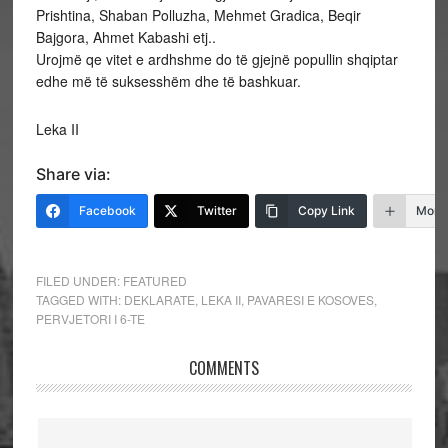
Prishtina, Shaban Polluzha, Mehmet Gradica, Beqir
Bajgora, Ahmet Kabashi etj..
Urojmë qe vitet e ardhshme do të gjejnë popullin shqiptar
edhe më të suksesshëm dhe të bashkuar.
Leka II
Share via:
Facebook
Twitter
Copy Link
More
FILED UNDER:
FEATURED
TAGGED WITH:
DEKLARATE
,
LEKA II
,
PAVARESI E KOSOVES
,
PERVJETORI I 6-TE
COMMENTS