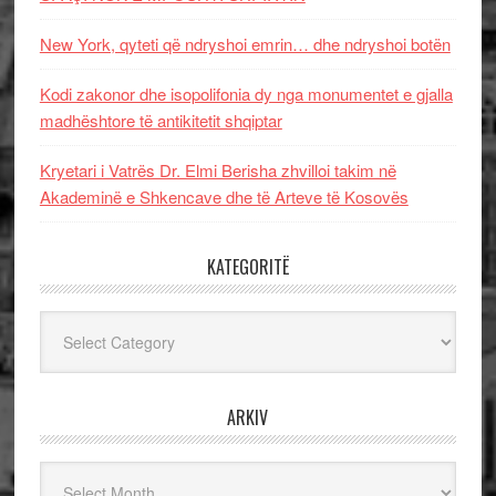
New York, qyteti që ndryshoi emrin… dhe ndryshoi botën
Kodi zakonor dhe isopolifonia dy nga monumentet e gjalla
madhështore të antikitetit shqiptar
Kryetari i Vatrës Dr. Elmi Berisha zhvilloi takim në
Akademinë e Shkencave dhe të Arteve të Kosovës
KATEGORITË
Kategoritë
ARKIV
Arkiv