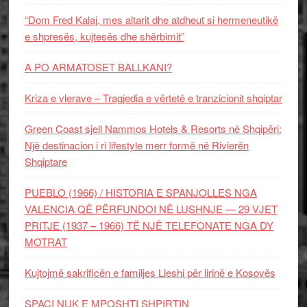
“Dom Fred Kalaj, mes altarit dhe atdheut si hermeneutikë
e shpresës, kujtesës dhe shërbimit”
A PO ARMATOSET BALLKANI?
Kriza e vlerave – Tragjedia e vërtetë e tranzicionit shqiptar
Green Coast sjell Nammos Hotels & Resorts në Shqipëri:
Një destinacion i ri lifestyle merr formë në Rivierën
Shqiptare
PUEBLO (1966) / HISTORIA E SPANJOLLES NGA
VALENCIA QË PËRFUNDOI NË LUSHNJE — 29 VJET
PRITJE (1937 – 1966) TË NJË TELEFONATE NGA DY
MOTRAT
Kujtojmë sakrificën e familjes Lleshi për lirinë e Kosovës
SPAÇI NUK E MPOSHTI SHPIRTIN