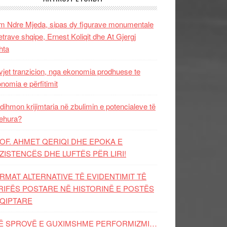
 Ndre Mjeda, sipas dy figurave monumentale
letrave shqipe, Ernest Koliqit dhe At Gjergj
hta
vjet tranzicion, nga ekonomia prodhuese te
nomia e përfitimit
dihmon krijimtaria në zbulimin e potencialeve të
ehura?
OF. AHMET QERIQI DHE EPOKA E
ZISTENCЁS DHE LUFTЁS PЁR LIRI!
RMAT ALTERNATIVE TË EVIDENTIMIT TË
RIFËS POSTARE NË HISTORINË E POSTËS
QIPTARE
Ë SPROVË E GUXIMSHME PERFORMIZMI…