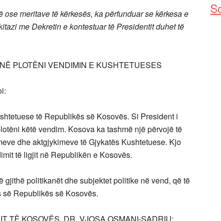
So
 ose meritave të kërkesës, ka përfunduar se kërkesa e
azi me Dekretin e kontestuar të Presidentit duhet të
 NË PLOTËNI VENDIMIN E KUSHTETUESES
i:
shtetuese të Republikës së Kosovës. Si President i
lotëni këtë vendim. Kosova ka tashmë një përvojë të
meve dhe aktgjykimeve të Gjykatës Kushtetuese. Kjo
mit të ligjit në Republikën e Kosovës.
ë gjithë politikanët dhe subjektet politike në vend, që të
ës së Republikës së Kosovës.
T TË KOSOVËS, DR. VJOSA OSMANI-SADRIU: