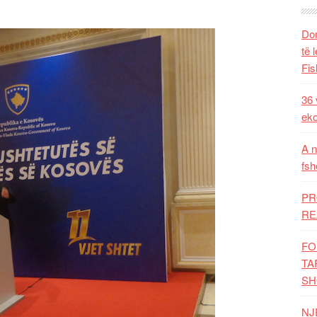
Dom
të 
Fis
36 
eko
A n
fsh
PR
RE
FO
TA
SH
NJ