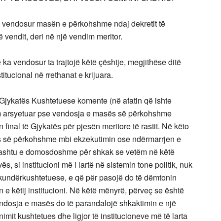
a vendosur masën e përkohshme ndaj dekretit të
ë vendit, deri në një vendim meritor.
 ka vendosur ta trajtojë këtë çështje, megjithëse ditë
titucional në rrethanat e krijuara.
t Gjykatës Kushtetuese komente (në afatin që ishte
kam arsyetuar pse vendosja e masës së përkohshme
inal të Gjykatës për pjesën meritore të rastit. Në këto
 së përkohshme mbi ekzekutimin ose ndërmarrjen e
o ashtu e domosdoshme për shkak se vetëm në këtë
 si institucioni më i lartë në sistemin tone politik, nuk
kundërkushtetuese, e që për pasojë do të dëmtonin
n e këtij institucioni. Në këtë mënyrë, përveç se është
vendosja e masës do të parandalojë shkaktimin e një
mit kushtetues dhe ligjor të institucioneve më të larta