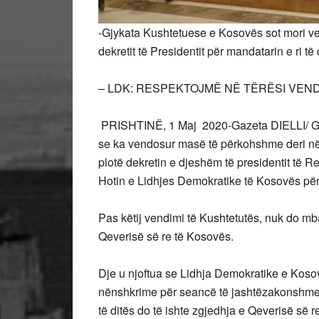
-Gjykata Kushtetuese e Kosovës sot mori 
dekretit të Presidentit për mandatarin e ri të
– LDK: RESPEKTOJMË NË TËRËSI VEN
PRISHTINË, 1 Maj 2020-Gazeta DIELLI/ Gjy
se ka vendosur masë të përkohshme deri në
plotë dekretin e djeshëm të presidentit të
Hotin e Lidhjes Demokratike të Kosovës për 
Pas këtij vendimi të Kushtetutës, nuk do m
Qeverisë së re të Kosovës.
Dje u njoftua se Lidhja Demokratike e Kos
nënshkrime për seancë të jashtëzakonshme pë
të ditës do të ishte zgjedhja e Qeverisë së 