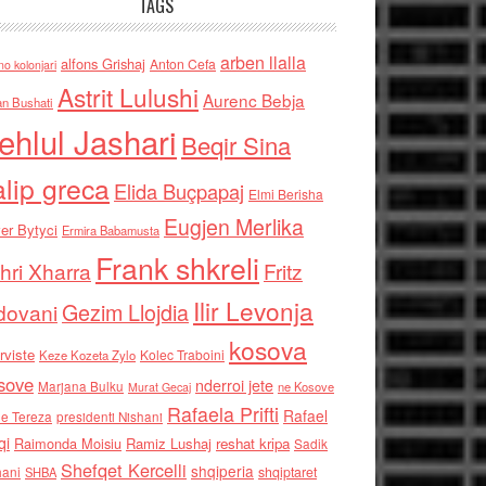
TAGS
arben llalla
alfons Grishaj
Anton Cefa
no kolonjari
Astrit Lulushi
Aurenc Bebja
an Bushati
ehlul Jashari
Beqir Sina
alip greca
Elida Buçpapaj
Elmi Berisha
Eugjen Merlika
er Bytyci
Ermira Babamusta
Frank shkreli
hri Xharra
Fritz
Ilir Levonja
Gezim Llojdia
dovani
kosova
rviste
Kolec Traboini
Keze Kozeta Zylo
sove
nderroi jete
Marjana Bulku
ne Kosove
Murat Gecaj
Rafaela Prifti
Rafael
e Tereza
presidenti Nishani
qi
Raimonda Moisiu
Ramiz Lushaj
reshat kripa
Sadik
Shefqet Kercelli
shqiperia
hani
shqiptaret
SHBA