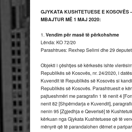
GJYKATA KUSHTETUESE E KOSOVËS 
MBAJTUR MË 1 MAJ 2020:
1.
Vendim për masë të përkohshme
Lënda: KO 72/20
Parashtrues: Rexhep Selimi dhe 29 deputetë
Objekti i çështjes së kërkesës ishte vlerësim
Republikës së Kosovës, nr. 24/2020, i datës 
Kuvendit të Republikës së Kosovës si kandi
Republikës së Kosovës. Parashtruesit e kër
pajtueshmëri me paragrafin 1 të nenit 4 [For
nenit 82 [Shpërndarja e Kuvendit], paragrafi
nenin 95 [Zgjedhja e Qeverisë] të Kushtetu
kërkuan nga Gjykata Kushtetuese që të ve
mënyrë që të parandalohen dëmet e paripar