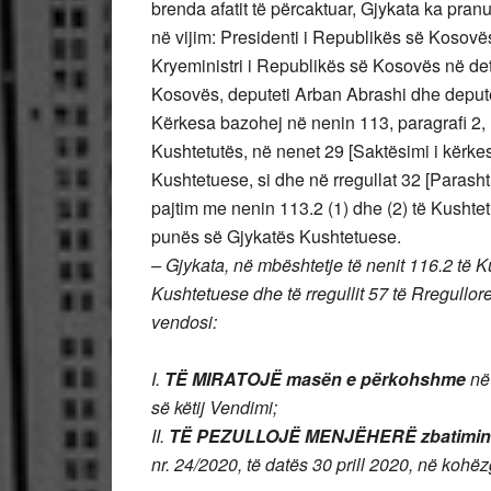
brenda afatit të përcaktuar, Gjykata ka pr
në vijim: Presidenti i Republikës së Kosovë
Kryeministri i Republikës së Kosovës në det
Kosovës, deputeti Arban Abrashi dhe depu
Kërkesa bazohej në nenin 113, paragrafi 2, n
Kushtetutës, në nenet 29 [Saktësimi i kërkesë
Kushtetuese, si dhe në rregullat 32 [Parash
pajtim me nenin 113.2 (1) dhe (2) të Kushtet
punës së Gjykatës Kushtetuese.
– Gjykata, në mbështetje të nenit 116.2 të Ku
Kushtetuese dhe të rregullit 57 të Rregull
vendosi:
I.
TË MIRATOJË masën e përkohshme
në
së këtij Vendimi;
II.
TË PEZULLOJË MENJËHERË zbatimin e D
nr. 24/2020, të datës 30 prill 2020, në kohëzgj