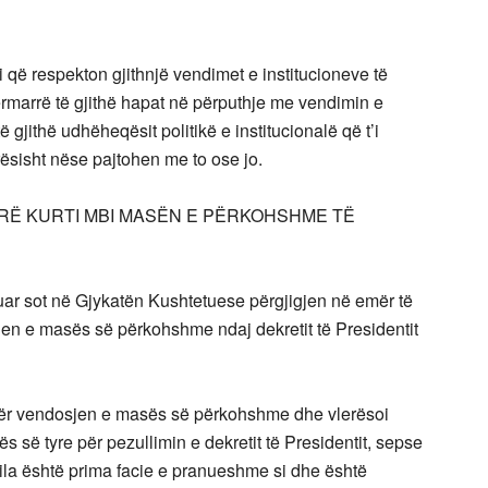
i që respekton gjithnjë vendimet e institucioneve të
rmarrë të gjithë hapat në përputhje me vendimin e
 gjithë udhëheqësit politikë e institucionalë që t’i
sisht nëse pajtohen me to ose jo. ​
YRË KURTI MBI MASËN E PËRKOHSHME TË
zuar sot në Gjykatën Kushtetuese përgjigjen në emër të
en e masës së përkohshme ndaj dekretit të Presidentit
për vendosjen e masës së përkohshme dhe vlerësoi
 së tyre për pezullimin e dekretit të Presidentit, sepse
ila është prima facie e pranueshme si dhe është