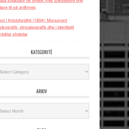
uaja shqiptare në SHBA mes sukseseve dhe
dave të së ardhmes
lori i Kristoforidhit (1904): Monument
sikografik, etnogjeografik dhe i identitetit
bëtar shqiptar
KATEGORITË
egoritë
ARKIV
iv