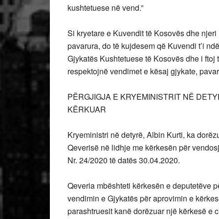
kushtetuese në vend.”
Si kryetare e Kuvendit të Kosovës dhe njeri 
pavarura, do të kujdesem që Kuvendi t’i ndë
Gjykatës Kushtetuese të Kosovës dhe i ftoj të
respektojnë vendimet e kësaj gjykate, pavarë
PËRGJIGJA E KRYEMINISTRIT NË DET
KËRKUAR
Kryeministri në detyrë, Albin Kurti, ka dorë
Qeverisë në lidhje me kërkesën për vendosj
Nr. 24/2020 të datës 30.04.2020.
Qeveria mbështeti kërkesën e deputetëve 
vendimin e Gjykatës për aprovimin e kërkesës
parashtruesit kanë dorëzuar një kërkesë e c