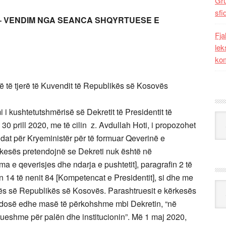
Gr
sfi
– VENDIM NGA SEANCA SHQYRTUESE E
Fja
lek
kom
 të tjerë të Kuvendit të Republikës së Kosovës
i i kushtetutshmërisë së Dekretit të Presidentit të
Kat
30 prill 2020, me të cilin z. Avdullah Hoti, i propozohet
dat për Kryeministër për të formuar Qeverinë e
kesës pretendojnë se Dekreti nuk është në
ma e qeverisjes dhe ndarja e pushtetit], paragrafin 2 të
n 14 të nenit 84 [Kompetencat e Presidentit], si dhe me
Ark
tës së Republikës së Kosovës. Parashtruesit e kërkesës
ndosë edhe masë të përkohshme mbi Dekretin, “në
ueshme për palën dhe institucionin”. Më 1 maj 2020,