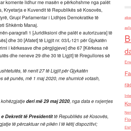
anuar komente lidhur me masën e përkohshme nga palët
s, Kryetarja e Kuvendit të Republikës së Kosovës,
yrë, Grupi Parlamentar i Lidhjes Demokratike të
alba
teti Shkëmb Manaj.
asll
ën-paragrafi 1 [Juridiksioni dhe palët e autorizuara] të
B
s] dhe 30 [Afatet] të Ligjit nr. 03/L-121 për Gjykatën
trimi i kërkesave dhe përgjigjeve] dhe 67 [Kërkesa në
d
utës dhe neneve 29 dhe 30 të Ligjit] të Rregullores së
Env
shtetutës, të nenit 27 të Ligjit për Gjykatën
Fa
ores së punës, më 1 maj 2020, me shumicë votash,
ra
Inte
 kohëzgjatje
deri më 29 maj 2020
, nga data e nxjerrjes
Ko
Nen
ekretit të Presidentit
të Republikës së Kosovës,
Flo
atje të përcaktuar në pikën I të këtij dispozitivi;
Els