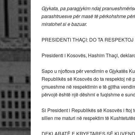
Gjykata, pa paragjykim ndaj pranueshmërisë
parashtruesve për masë të përkohshme përkit
miratohet si e bazuar.
PRESIDENTI THAÇI: DO TA RESPEKTOJ
Presidenti i Kosovës, Hashim Thaçi, deklaro
Sapo u njoftova për vendimin e Gjykatës Ku
Republikës së Kosovës do ta respektoj në p
çmueshme në respektimin e të gjitha vendi
përvojë është një dëshmi e fuqishme e sundi
Si President i Republikës së Kosovës i ftoj t
sillen me maturi në respektim të Kushtetut
DEKLARATË E KRYETARES SË KUVENDI