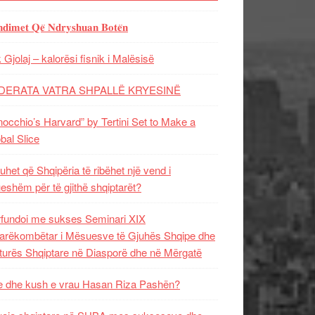
𝐝𝐢𝐦𝐞𝐭 𝐐𝐞̈ 𝐍𝐝𝐫𝐲𝐬𝐡𝐮𝐚𝐧 𝐁𝐨𝐭𝐞̈𝐧
 Gjolaj – kalorësi fisnik i Malësisë
DERATA VATRA SHPALLË KRYESINË
nocchio’s Harvard” by Tertini Set to Make a
bal Slice
uhet që Shqipëria të ribëhet një vend i
ueshëm për të gjithë shqiptarët?
fundoi me sukses Seminari XIX
rëkombëtar i Mësuesve të Gjuhës Shqipe dhe
turës Shqiptare në Diasporë dhe në Mërgatë
 dhe kush e vrau Hasan Riza Pashën?