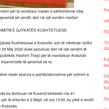
𝐕𝐞
vendim për ta vendosur masën e përkohshme ndaj
 qeverisë së vendit, deri në një vendim meritor/
Lek
DIMITM E GJYKATËS KUSHTETUESE
FE
“Pi
kata Kushtetuese e Kosovës sot në mbrëmje njoftoi
Glo
 29 Maj 2020 duke pezulluar deri në një vendim të
 Republikës Hashim Thaçi për të mandatuar Avdullah
A d
kryeministër të qeverisë së re.
jet
bahet nesër seanca e jashtëzakonshme për votimin e
Për
Mba
Kul
ovës ka dorëzuar në Kuvend kërkesën me 61
Pse
r të shtunën e 2 Majit, në ora 13:00, ku pikë e rendit
re Kosovës.