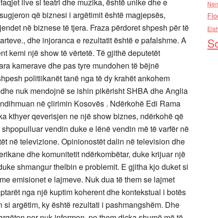
hfaqjet live si teatri dhe muzika, është unike dhe e
Nen
sugjeron që biznesi i argëtimit është magjepsës,
Flo
ndet në biznese të tjera. Fraza përdoret shpesh për të
Els
arteve., dhe injoranca e rezultatit është e pafalshme. A
So
 kemi një show të vërtetë. Të gjithë deputetët
 para kamerave dhe pas tyre mundohen të bëjnë
shpesh politiikanët tanë nga të dy krahët ankohem
 dhe nuk mendojnë se ishin pikërisht SHBA dhe Anglia
ndihmuan në çlirimin Kosovës . Ndërkohë Edi Rama
 ka kthyer qeverisjen ne një show biznes, ndërkohë që
 shpopulluar vendin duke e lënë vendin më të varfër në
ët në televizione. Opinionostët dalin në television dhe
rikane dhe komunitetit ndërkombëtar, duke krijuar një
uke shmangur thelbin e problemit. E gjitha kjo duket si
h me emisionet e lajmeve. Nuk dua të them se lajmet
qiptarët nga një kuptim koherent dhe kontekstual i botës
n si argëtim, ky është rezultati i pashmangshëm. Dhe
e argëton por nuk informon, po them diçka shumë më të