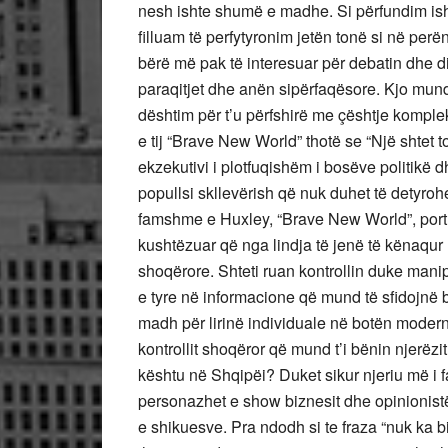
nesh ishte shumë e madhe. Si përfundim ish
filluam të perfytyronim jetën tonë si në perë
bërë më pak të interesuar për debatin dhe d
paraqitjet dhe anën sipërfaqësore. Kjo mund
dështim për t’u përfshirë me çështje komple
e tij “Brave New World” thotë se “Një shtet tot
ekzekutivi i plotfuqishëm i bosëve politikë 
popullsi skllevërish që nuk duhet të detyroh
famshme e Huxley, “Brave New World”, portre
kushtëzuar që nga lindja të jenë të kënaqur m
shoqërore. Shteti ruan kontrollin duke mani
e tyre në informacione që mund të sfidojnë 
madh për lirinë individuale në botën modern
kontrollit shoqëror që mund t’i bënin njerëz
kështu në Shqipëi? Duket sikur njeriu më i f
personazhet e show biznesit dhe opinionistë
e shikuesve. Pra ndodh si te fraza “nuk ka b