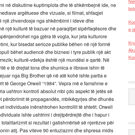
New
mi në diskutime kuptimplota dhe të shkëmbejnë ide, ne
bot
diave argëtuese dhe vizuale, si filmat, shfaqjet
 në një zhvendosje nga shkëmbimi i ideve dhe
Kod
ë një kulturë të bazuar në paraqitjet sipërfaqësore dhe
e g
përqendrohet nga gjëra të vogla, kur jeta kulturore
Kry
timi, kur bisedat serioze publike bëhen në një formë
Aka
opull bëhet audiencë dhe biznesi i tyre publik një akt
Ko
rrezik; kulturë-vdekja është një mundësi e qartë. Në
itë e të drejtat tona dhe shumica e librave ishin të
juar nga Big Brother që në atë kohë ishte partia e
brit të George Orwell “1984”. Vepra më e famshme e
ia ushtron kontroll absolut mbi çdo aspekt të jetës së
Kat
jet përdorimit të propagandës, mbikëqyrjes dhe dhunës
individuale inënshtrohen kontrollit të shtetit. Orwell
ividuale ishte ushtrimi i drejtpërdrejtë dhe i hapur i
 totalitarizmit si rezultat i gatishmërisë së njerëzve për
istonin atij. Pas viteve 90 entuziazmi dhe shpresa midis
Ark