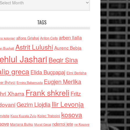
TAGS
arben llalla
alfons Grishaj
Anton Cefa
no kolonjari
Astrit Lulushi
Aurenc Bebja
an Bushati
ehlul Jashari
Beqir Sina
alip greca
Elida Buçpapaj
Elmi Berisha
Eugjen Merlika
er Bytyci
Ermira Babamusta
Frank shkreli
hri Xharra
Fritz
Ilir Levonja
Gezim Llojdia
dovani
kosova
rviste
Kolec Traboini
Keze Kozeta Zylo
sove
nderroi jete
Marjana Bulku
ne Kosove
Murat Gecaj