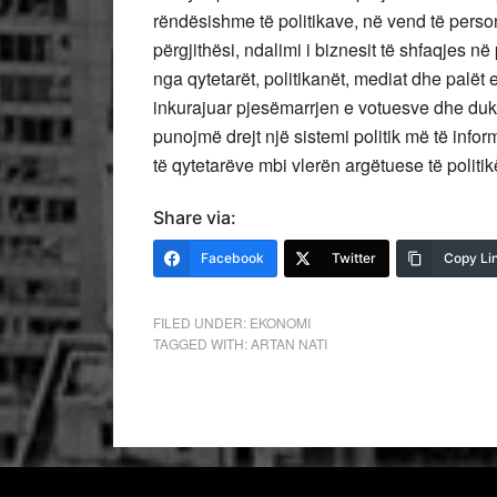
rëndësishme të politikave, në vend të perso
përgjithësi, ndalimi i biznesit të shfaqjes n
nga qytetarët, politikanët, mediat dhe palët
inkurajuar pjesëmarrjen e votuesve dhe duk
punojmë drejt një sistemi politik më të inf
të qytetarëve mbi vlerën argëtuese të politik
Share via:
Facebook
Twitter
Copy Li
FILED UNDER:
EKONOMI
TAGGED WITH:
ARTAN NATI