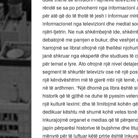
rëndë se sa po privohemi nga informacioni
për atë që do të thotë të jesh i informuar mi
informacionet nga televizioni dhe mediat soc
njëri-tjetrin. Ne nuk shkëmbejnë ide, shk
debatojnë me pamjen e bukur, dhe veshjet e a
harrojmë se librat ofrojnë një thellësi njo
janë shkruar nga ekspertë dhe studiues të 
për temat e tyre. Ato ofrojnë një nivel det
segment të shkurtër televiziv ose në një pos
një këndvështrim më të gjerë mbi një temë, 
në të ardhmen. “Një dhomë pa libra është si
historik që të gjithë ne duhe të pyesim vete
një kulturë leximi: dhe të limitojmë kohën 
dedikuar kështu më shumë kohë vetes tonë d
inkurajojmë organet e medias që të përqendr
japin përparësi historive të bujshme dhe ti
mënyrë për të luftuar këtë prirje është inkur