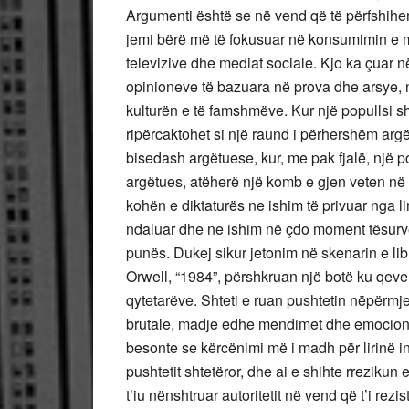
Argumenti është se në vend që të përfshihe
jemi bërë më të fokusuar në konsumimin e me
televizive dhe mediat sociale. Kjo ka çuar
opinioneve të bazuara në prova dhe arsye, n
kulturën e të famshmëve. Kur një popullsi sh
ripërcaktohet si një raund i përhershëm argë
bisedash argëtuese, kur, me pak fjalë, një p
argëtues, atëherë një komb e gjen veten në 
kohën e diktaturës ne ishim të privuar nga lir
ndaluar dhe ne ishim në çdo moment tësurve
punës. Dukej sikur jetonim në skenarin e li
Orwell, “1984”, përshkruan një botë ku qever
qytetarëve. Shteti e ruan pushtetin nëpërm
brutale, madje edhe mendimet dhe emocionet 
besonte se kërcënimi më i madh për lirinë ind
pushtetit shtetëror, dhe ai e shihte rrezikun e
t’iu nënshtruar autoritetit në vend që t’i rez