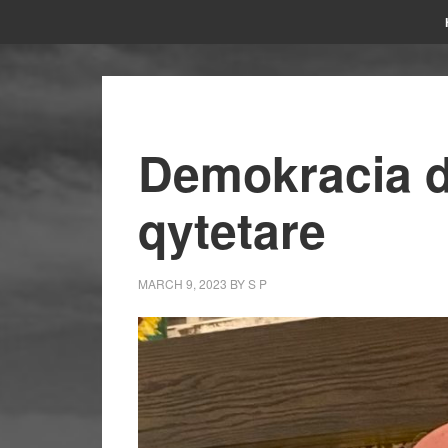
Demokracia d
qytetare
MARCH 9, 2023
BY
S P