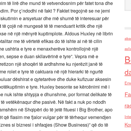
im të lirë dhe mund të vetvendosnim për fatet tona dhe
ndim. Por ç’ndodhi në fakt ? Faktet tregojnë se ne jemi
iskutimin e arsyetuar dhe më shumë të interesuar për
 të çojë në mungesë të të menduarit kritik dhe një
kse në një mënyrë kuptimplote. Aldous Huxley në librin
alba
alitar me të vërtetë efikas do të ishte ai në të cilin
dhe ushtria e tyre e menaxherëve kontrollojnë një
asll
B
en, sepse e duan skllavërinë e tyre”. Vepra më e
tizon një shoqëri të ardhshme ku njerëzit janë të
d
e rolet e tyre të caktuara në një hierarki të ngurtë
puluar dëshirat e qytetarëve dhe duke kufizuar aksesin
Env
botëkuptimin e tyre. Huxley besonte se kërcënimi më i
Fa
e nuk ishte shtypja e dhunshme, por format delikate të
it të vetëkënaqur dhe pasivë. Në fakt a nuk po ndodh
ra
amshëm në Shqipëri do të jetë fituesi i Big Brother, apo
Inte
t që flasim me fjalor vulgar për të tërhequr vemendjen
Ko
iznes si biznesi i shfaqjes (Show Business)” që do të