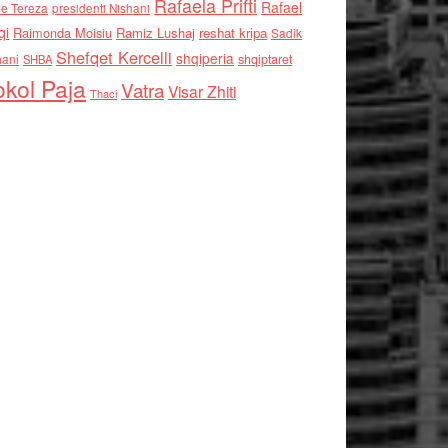
Rafaela Prifti
Rafael
e Tereza
presidenti Nishani
qi
Raimonda Moisiu
Ramiz Lushaj
reshat kripa
Sadik
Shefqet Kercelli
shqiperia
hani
shqiptaret
SHBA
kol Paja
Vatra
Visar Zhiti
Thaci