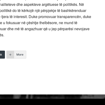
naliteteve dhe aspekteve argëtuese të politikës. Në
ë politikë do të kërkojë një përpjekje të bashkërenduar
 e tjera të interesit. Duke promovuar transparencën, duke
e u fokusuar në çështje thelbësore, ne mund të
ormuar dhe më të angazhuar që u jep përparësi nevojave
ës.
nk
More