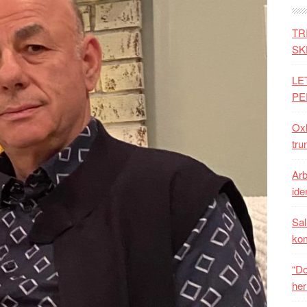
TR
SK
LE
PE
Oxh
tru
Arb
iden
Sal
ko
“Do
her