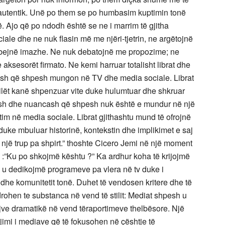
 autentik. Unë po them se po humbasim kuptimin tonë
rë. Ajo që po ndodh është se ne i marrim të gjitha
iale dhe ne nuk flasin më me njëri-tjetrin, ne argëtojnë
ëmbejnë imazhe. Ne nuk debatojnë me propozime; ne
ksesorët firmato. Ne kemi harruar totalisht librat dhe
hurish që shpesh mungon në TV dhe media sociale. Librat
cilët kanë shpenzuar vite duke hulumtuar dhe shkruar
ajesh dhe nuancash që shpesh nuk është e mundur në një
tim në media sociale. Librat gjithashtu mund të ofrojnë
duke mbuluar historinë, kontekstin dhe implikimet e saj
 një trup pa shpirt.” thoshte Cicero Jemi në një moment
n :”Ku po shkojmë kështu ?” Ka ardhur koha të krijojmë
që u dedikojmë programeve pa vlera në tv duke i
he komunitetit tonë. Duhet të vendosen kritere dhe të
ohen te substanca në vend të stilit: Mediat shpesh u
tujve dramatikë në vend tëraportimeve thelbësore. Një
ajimi i mediave që të fokusohen në çështje të