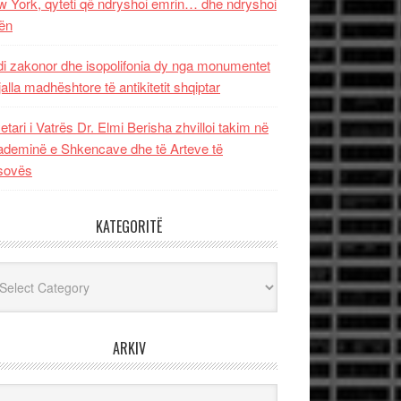
 York, qyteti që ndryshoi emrin… dhe ndryshoi
ën
i zakonor dhe isopolifonia dy nga monumentet
jalla madhështore të antikitetit shqiptar
etari i Vatrës Dr. Elmi Berisha zhvilloi takim në
deminë e Shkencave dhe të Arteve të
sovës
KATEGORITË
egoritë
ARKIV
iv