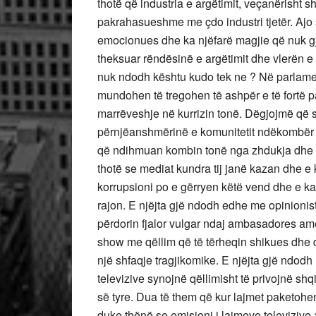
thotë që industria e argëtimit, veçanërisht s
pakrahasueshme me çdo industri tjetër. Ajo 
emocionues dhe ka njëfarë magjie që nuk gje
theksuar rëndësinë e argëtimit dhe vlerën e 
nuk ndodh kështu kudo tek ne ? Në parlament
mundohen të tregohen të ashpër e të fortë
marrëveshje në kurrizin tonë. Dëgjojmë që 
përnjëanshmërinë e komunitetit ndëkombër
që ndihmuan kombin tonë nga zhdukja dhe 
thotë se mediat kundra tij janë kazan dhe e
korrupsioni po e gërryen këtë vend dhe e ka
rajon. E njëjta gjë ndodh edhe me opinionist
përdorin fjalor vulgar ndaj ambasadores ame
show me qëllim që të tërheqin shikues dhe d
një shfaqje tragjikomike. E njëjta gjë ndod
televizive synojnë qëllimisht të privojnë sh
së tyre. Dua të them që kur lajmet paketohe
duke thënë se emisioni i lajmeve televiziv