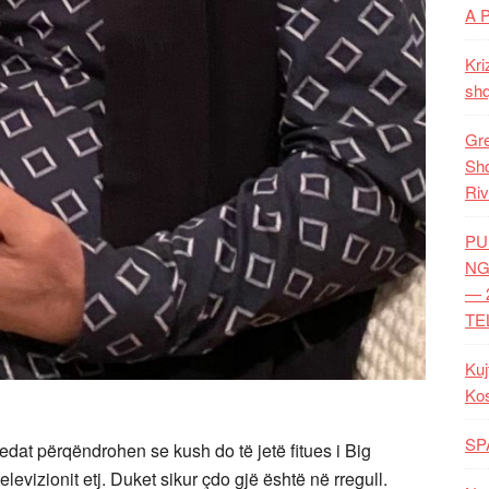
A 
Kri
shq
Gre
Shq
Riv
PU
NG
— 
TE
Kuj
Ko
SP
edat përqëndrohen se kush do të jetë fitues i Big
levizionit etj. Duket sikur çdo gjë është në rregull.