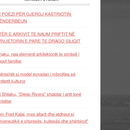
I POEZI PËR GJERGJ KASTRIOTIN-
ËNDERBEUN
TËR E ARKIVIT TE NAUM PRIFTIT NË
RVJETORIN E PARE TE DRAGO SILIQIT
aku, nga elementi arkitektonik te simboli i
ngut familjar
ëreshët si model evropian i mbrojtjes së
titetit kulturor
i Shijaku, “Diego Rivera” shqiptar i artit tonë
mbëtar
m Fred Kalaj, mes altarit dhe atdheut si
meneutikë e shpresës, kujtesës dhe shërbimit”