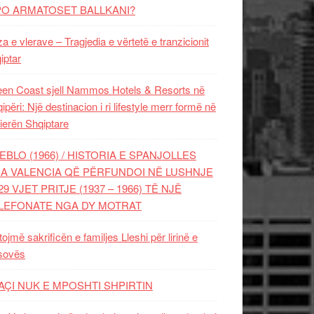
PO ARMATOSET BALLKANI?
za e vlerave – Tragjedia e vërtetë e tranzicionit
iptar
en Coast sjell Nammos Hotels & Resorts në
ipëri: Një destinacion i ri lifestyle merr formë në
ierën Shqiptare
EBLO (1966) / HISTORIA E SPANJOLLES
A VALENCIA QË PËRFUNDOI NË LUSHNJE
29 VJET PRITJE (1937 – 1966) TË NJË
LEFONATE NGA DY MOTRAT
tojmë sakrificën e familjes Lleshi për lirinë e
sovës
AÇI NUK E MPOSHTI SHPIRTIN