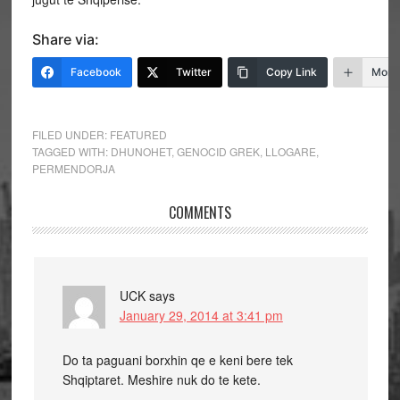
Share via:
Facebook
Twitter
Copy Link
More
FILED UNDER:
FEATURED
TAGGED WITH:
DHUNOHET
,
GENOCID GREK
,
LLOGARE
,
PERMENDORJA
COMMENTS
UCK
says
January 29, 2014 at 3:41 pm
Do ta paguani borxhin qe e keni bere tek
Shqiptaret. Meshire nuk do te kete.