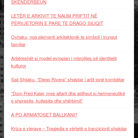
SKËNDERBEUN
LETËR E ARKIVIT TE NAUM PRIFTIT NË
PERVJETORIN E PARE TE DRAGO SILIQIT
Oxhaku, nga elementi arkitektonik te simboli i trungut
familjar
Arbëreshët si model evropian i mbrojtjes së identitetit
kulturor
Sali Shijaku, “Diego Rivera” shqiptar i artit tonë kombëtar
“Dom Fred Kalaj, mes altarit dhe atdheut si hermeneutikë
e shpresës, kujtesës dhe shërbimit”
A PO ARMATOSET BALLKANI?
Kriza e vlerave – Tragjedia e vërtetë e tranzicionit shqiptar