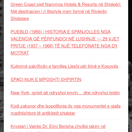
Green Coast sjell Nammos Hotels & Resorts në Shqipëri:
Një destinacion i ri lifestyle merr formë në Rivierën
Shqiptare
PUEBLO (1966) / HISTORIA E SPANJOLLES NGA
VALENCIA QË PËRFUNDOI NË LUSHNJE — 29 VJET
PRITJE (1937 – 1966) TË NJË TELEFONATE NGA DY
MOTRAT
Kujtojmë sakrificën e familjes Lleshi për lirinë e Kosovës
SPAÇI NUK E MPOSHTI SHPIRTIN
New York, qyteti që ndryshoi emrin… dhe ndryshoi botën
Kodi zakonor dhe isopolifonia dy nga monumentet e gjalla
madhështore të antikitetit shqiptar
Kryetari i Vatrës Dr. Elmi Berisha zhvilloi takim në