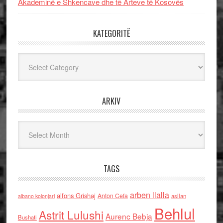
Akademinë e Shkencave dhe të Arteve të Kosovës
KATEGORITË
Kategoritë
ARKIV
Arkiv
TAGS
arben llalla
alfons Grishaj
Anton Cefa
asllan
albano kolonjari
Behlul
Astrit Lulushi
Aurenc Bebja
Bushati