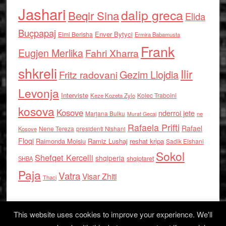
Jashari
dalip greca
Beqir Sina
Elida
Buçpapaj
Enver Bytyci
Elmi Berisha
Ermira Babamusta
Frank
Eugjen Merlika
Fahri Xharra
shkreli
Ilir
Gezim Llojdia
Fritz radovani
Levonja
Interviste
Kolec Traboini
Keze Kozeta Zylo
kosova
Kosove
nderroi jete
Marjana Bulku
ne
Murat Gecaj
Rafaela Prifti
Rafael
Nene Tereza
Kosove
presidenti Nishani
Floqi
Raimonda Moisiu
Ramiz Lushaj
reshat kripa
Sadik Elshani
Sokol
Shefqet Kercelli
shqiperia
shqiptaret
SHBA
Paja
Vatra
Visar Zhiti
Thaci
This website uses cookies to improve your experience. We'll