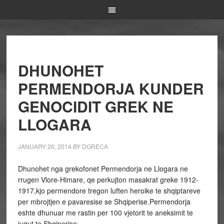
DHUNOHET
PERMENDORJA KUNDER
GENOCIDIT GREK NE
LLOGARA
JANUARY 26, 2014
BY
DGRECA
Dhunohet nga grekofonet Permendorja ne Llogara ne
rrugen Vlore-Himare, qe perkujton masakrat greke 1912-
1917,kjo permendore tregon luften heroike te shqiptareve
per mbrojtjen e pavaresise se Shqiperise.Permendorja
eshte dhunuar me rastin per 100 vjetorit te aneksimit te
jugut te Shqiperise.