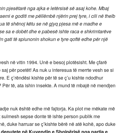
in pjesëtarë nga ajka e letërsisë së asaj kohe. Mbaj
mi e goditi me pëllëmbë njërin prej tyre, i cili në thelb
 dua të shënoj këtu se në gjyq pjesa më e madhe e
 se sa e dobët dhe e pabesë ishte raca e shkrimtarëve
n gati të spiunonin shokun e tyre qoftë edhe për një
vesh në vitin 1994. Unë e besoj plotësisht. Me çfarë
 saj për poetët! As nuk u interesua të merrte vesh se si
re. E ç’rëndësi kishte për të se ç’u kishte ndodhur
 Për të, ata ishin insekte. A mund të mbajë në mendjen
adje nuk është edhe më fajtorja. Ka plot me mëkate më
t sulmesh sepse donte të ishte person publik me
ë, duke harruar se ç’kishte bërë në atë kohë, apo duke
ë
deputete në Kuvendin e Shqipërisë nga partia e