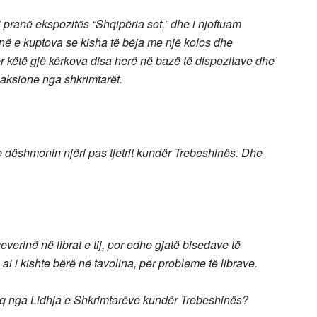
j pranë ekspozitës “Shqipëria sot,” dhe i njoftuam
në e kuptova se kisha të bëja me një kolos dhe
ër këtë gjë kërkova disa herë në bazë të dispozitave dhe
reaksione nga shkrimtarët.
e dëshmonin njëri pas tjetrit kundër Trebeshinës. Dhe
verinë në librat e tij, por edhe gjatë bisedave të
i i kishte bërë në tavolina, për probleme të librave.
jyq nga Lidhja e Shkrimtarëve kundër Trebeshinës?