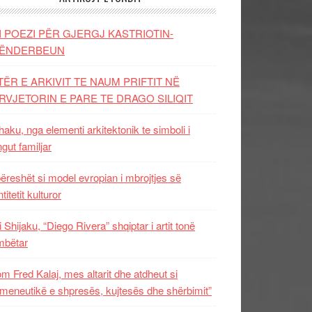
I POEZI PËR GJERGJ KASTRIOTIN-
ËNDERBEUN
TËR E ARKIVIT TE NAUM PRIFTIT NË
RVJETORIN E PARE TE DRAGO SILIQIT
aku, nga elementi arkitektonik te simboli i
ngut familjar
ëreshët si model evropian i mbrojtjes së
titetit kulturor
i Shijaku, “Diego Rivera” shqiptar i artit tonë
mbëtar
m Fred Kalaj, mes altarit dhe atdheut si
meneutikë e shpresës, kujtesës dhe shërbimit”