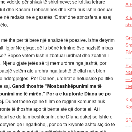
me vdekje për shkak të shkrimeve; se kritika letrare
A 
hiut dhe Kasem Trebeshinës dhe këta nuk ishin dënuar
e në redaksinë e gazetës “Drita” dhe atmosfera e asaj
Kri
këto.
shq
Gre
 më tha për të bërë një analizë të poezive. Ishte detyrim
Shq
mit ligjor.Në gjyqet që iu bënë kriminelëve nazistë mbas
Riv
Pse? Sepse vetëm kishin zbatuar urdhrat dhe zbatimi i
. Njeriu gjatë jetës së tij merr urdhra nga jashtë, por
PU
atojë vetëm ato urdhra nga jashtë të cilat nuk bien
NG
 ndërgjegjes. Për Dianën, urdhrat e hetuesisë politike
— 
e saj.
Gandi thoshte “Mosbashkëpunimi me të
TE
unimi me të mirën.” Por a e kuptonte Diana se po
Kuj
oj.
Duhet thënë që në fillim se regjimi komunist nuk
Ko
ronte të thoshte apo të bënte atë që donte ai. Ai i
 siguri se do ta mbështesnin, dhe Diana dukej se ishte e
SP
detyrën që i ngarkohej, por do ta kryente ashtu siç do të
tetë se nuk mund të kundërshtoje në komunizëm një