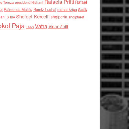
Rafaela Prifti
Rafael
e Tereza
presidenti Nishani
qi
Raimonda Moisiu
Ramiz Lushaj
reshat kripa
Sadik
Shefqet Kercelli
shqiperia
hani
shqiptaret
SHBA
kol Paja
Vatra
Visar Zhiti
Thaci