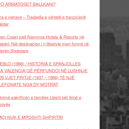
PO ARMATOSET BALLKANI?
za e vlerave – Tragjedia e vërtetë e tranzicionit
iptar
en Coast sjell Nammos Hotels & Resorts në
ipëri: Një destinacion i ri lifestyle merr formë në
ierën Shqiptare
EBLO (1966) / HISTORIA E SPANJOLLES
A VALENCIA QË PËRFUNDOI NË LUSHNJE
29 VJET PRITJE (1937 – 1966) TË NJË
LEFONATE NGA DY MOTRAT
tojmë sakrificën e familjes Lleshi për lirinë e
sovës
AÇI NUK E MPOSHTI SHPIRTIN