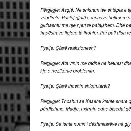
Përgjigje: Asgjë. Ne shkuam tek shtëpia e ti
vendimin. Pastaj gjatë seancave hetimore u
gjithashtu me një njeri të pafajshëm. Dhe p
hapësirave ligjore ta lironim. Por pati disa 
Pyetje: Çfarë reaksionesh?
Përgjigje: Ata vinin me radhë në hetuesi dh
kjo e rrezikonte problemin.
Pyetje: Çfarë thoshin shkrimtarët?
Përgjigje: Thoshin se Kasemi kishte sharë qe
përditshme. Madje, nxirrnin edhe bisedat që a
Pyetje: Sa ishte numri i dëshmitarëve në g