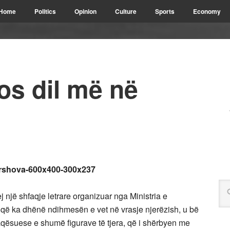
Home
Politics
Opinion
Culture
Sports
Economy
os dil më në
ej një shfaqje letrare organizuar nga Ministria e
e që ka dhënë ndihmesën e vet në vrasje njerëzish, u bë
faqësuese e shumë figurave të tjera, që i shërbyen me