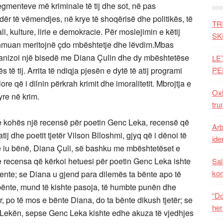
egmenteve më kriminale të tij dhe sot, në pas
ër të vëmendjes, në krye të shoqërisë dhe politikës, të
TR
i, kulture, lirie e demokracie. Për moslejimin e këtij
SK
ndihmuan meritojnë çdo mbështetje dhe lëvdim.Mbas
rganizoi një bisedë me Diana Çulin dhe dy mbështetëse
LE
ë tij. Arrita të ndiqja pjesën e dytë të atij programi
PE
ore që i dilnin përkrah krimit dhe imoralitetit. Mbrojtja e
Oxh
yre në krim.
tru
 e kohës një recensë për poetin Genc Leka, recensë që
Arb
tij dhe poetit tjetër Vilson Blloshmi, gjyq që i dënoi të
iden
që iu bënë, Diana Çuli, së bashku me mbështetëset e
e recensa që kërkoi hetuesi për poetin Genc Leka ishte
Sal
ko
yente; se Diana u gjend para dilemës ta bënte apo të
ënte, mund të kishte pasoja, të humbte punën dhe
“Do
r, po të mos e bënte Diana, do ta bënte dikush tjetër; se
her
Lekën, sepse Genc Leka kishte edhe akuza të vjedhjes