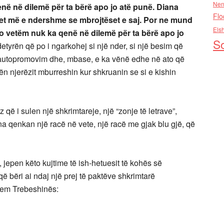
Nen
në në dilemë për ta bërë apo jo atë punë. Diana
Flo
het më e ndershme se mbrojtëset e saj. Por ne mund
Els
o vetëm nuk ka qenë në dilemë për ta bërë apo jo
So
detyrën që po i ngarkohej si një nder, si një besim që
ër autopromovim dhe, mbase, e ka vënë edhe në ato që
ën njerëzit mburreshin kur shkruanin se si e kishin
që i sulen një shkrimtareje, një “zonje të letrave”,
a qenkan një racë në vete, një racë me gjak blu gjë, që
jepen këto kujtime të ish-hetuesit të kohës së
 bëri ai ndaj një prej të paktëve shkrimtarë
asem Trebeshinës: