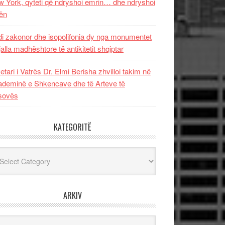
 York, qyteti që ndryshoi emrin… dhe ndryshoi
ën
i zakonor dhe isopolifonia dy nga monumentet
jalla madhështore të antikitetit shqiptar
etari i Vatrës Dr. Elmi Berisha zhvilloi takim në
deminë e Shkencave dhe të Arteve të
sovës
KATEGORITË
egoritë
ARKIV
iv