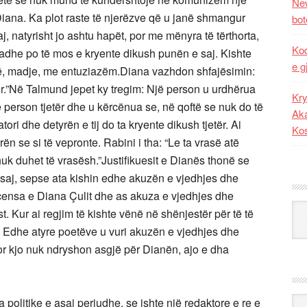
New
 Diana. Ka plot raste të njerëzve që u janë shmangur
bot
, natyrisht jo ashtu hapët, por me mënyra të tërthorta,
Kod
adhe po të mos e kryente dikush punën e saj. Kishte
e g
punë, madje, me entuziazëm.Diana vazhdon shfajësimin:
ër.”Në Talmund jepet ky tregim: Një person u urdhërua
Kry
ë person tjetër dhe u kërcënua se, në qoftë se nuk do të
Aka
tori dhe detyrën e tij do ta kryente dikush tjetër. Ai
Ko
ën se si të vepronte. Rabini i tha: “Le ta vrasë atë
ti nuk duhet të vrasësh.”Justifikuesit e Dianës thonë se
 saj, sepse ata kishin edhe akuzën e vjedhjes dhe
recensa e Diana Çulit dhe as akuza e vjedhjes dhe
Kat
t. Kur ai regjim të kishte vënë në shënjestër për të të
a. Edhe atyre poetëve u vuri akuzën e vjedhjes dhe
Por kjo nuk ndryshon asgjë për Dianën, ajo e dha
Ark
 politike e asaj periudhe, se ishte një redaktore e re e