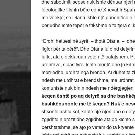
dhe sabotimit; sepse nuk ishte dënuar njeri 
ideologjike i ishin bërë edhe Xhevahir Spa
me vdekje; se Diana ishte një punonjëse e r
periudhe ishte tepër e frikshme e të tjera si 
“Erdhi hetuesi në zyrë, – thotë Diana, – dhe
ligjor për ta bërë”. Dhe Diana iu bind detyri
lufte, ata e deklaruan veten të pafajshëm. 
urdhrave, sipas tyre, ishte meritë dhe jo krim
merr edhe urdhra nga brenda. Ai duhet të zb
ndesh me urdhrat e brendshme, me urdhrat e
komuniste nuk binin ndesh me ndërgjegjen 
keqen është po aq detyrë sa dhe bashkëp
bashkëpunonte me të keqen? Nuk e bes
shkonte ashtu kot, kapte një njeri dhe e dety
zgjidhte njerëzit dhe zgjidhte ata që kishte
përshtatshme, se ajo jo vetëm do ta kryente 
ishte më mirë për hetuesin.Nuk është e vër