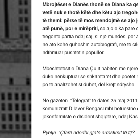
Mbrojtëset e Dianës thonë se Diana ka qe
vetë nuk e thotë këtë dhe këtu ajo trego
të themi: përse të mos mendojmë se ajo j
atë punë, por e mirëpriti,
se ajo e ka parë 
tregonte partia ndaj saj, si një mundësi p
në ato kohë quheshin autobiografi, me të cil
ndihmuar pushtetin popullor.
Mbështetësit e Diana Çulit habiten me njerëz 
duke nënkuptuar se shkrimtarët dhe poetët n
po të analizohet si duhet, del krejt ndryshe.
Në gazetën “Telegraf” të datës 25 maj 2011, 
komunizmit Dilaver Bengasi mbi hetuesinë që
jokonformistë e disident shqiptarë, ndaj K
Pyetje: “Çfarë ndodhi gjatë arrestimit të tij?