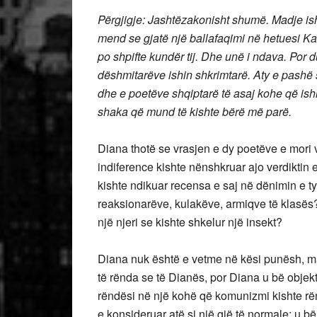
Përgjigje: Jashtëzakonisht shumë. Madje ish
mend se gjatë një ballafaqimi në hetuesi Kase
po shpifte kundër tij. Dhe unë i ndava. Por
dëshmitarëve ishin shkrimtarë. Aty e pashë
dhe e poetëve shqiptarë të asaj kohe që ishi
shaka që mund të kishte bërë më parë.
Diana thotë se vrasjen e dy poetëve e mori 
indiference kishte nënshkruar ajo verdiktin e
kishte ndikuar recensa e saj në dënimin e ty
reaksionarëve, kulakëve, armiqve të klasës?
një njeri se kishte shkelur një insekt?
Diana nuk është e vetme në kësi punësh, m
të rënda se të Dianës, por Diana u bë objek
rëndësi në një kohë që komunizmi kishte rën
e konsideruar atë si një gjë të normale: u b