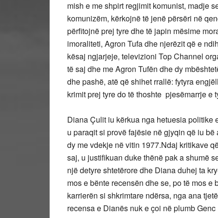
mish e me shpirt regjimit komunist, madje s
komunizëm, kërkojnë të jenë përsëri në qend
përfitojnë prej tyre dhe të japin mësime moral
imoraliteti, Agron Tufa dhe njerëzit që e 
kësaj ngjarjeje, televizioni Top Channel o
të saj dhe me Agron Tufën dhe dy mbështetës t
dhe pashë, atë që shihet rrallë: fytyra engjëll
krimit prej tyre do të thoshte pjesëmarrje e t
Diana Çulit iu kërkua nga hetuesia politike
u paraqit si provë fajësie në gjyqin që iu bë a
dy me vdekje në vitin 1977.Ndaj kritikave 
saj, u justifikuan duke thënë pak a shumë s
një detyre shtetërore dhe Diana duhej ta kr
mos e bënte recensën dhe se, po të mos e b
karrierën si shkrimtare ndërsa, nga ana tjetë
recensa e Dianës nuk e çoi në plumb Genc 