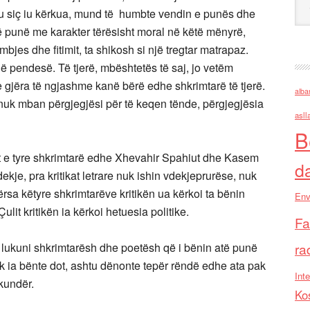
tu siç iu kërkua, mund të humbte vendin e punës dhe
të punë me karakter tërësisht moral në këtë mënyrë,
mbjes dhe fitimit, ta shikosh si një tregtar matrapaz.
jë pendesë. Të tjerë, mbështetës të saj, jo vetëm
se gjëra të ngjashme kanë bërë edhe shkrimtarë të tjerë.
alba
ti nuk mban përgjegjësi për të keqen tënde, përgjegjësia
asll
B
egët e tyre shkrimtarë edhe Xhevahir Spahiut dhe Kasem
d
je, pra kritikat letrare nuk ishin vdekjeprurëse, nuk
sa këtyre shkrimtarëve kritikën ua kërkoi ta bënin
Env
lit kritikën ia kërkoi hetuesia politike.
Fa
 lukuni shkrimtarësh dhe poetësh që i bënin atë punë
ra
 nuk ia bënte dot, ashtu dënonte tepër rëndë edhe ata pak
Inte
kundër.
Ko