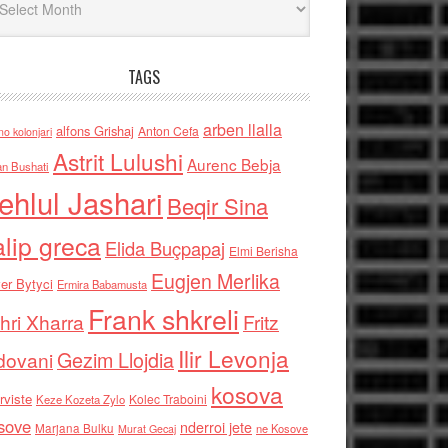
TAGS
arben llalla
alfons Grishaj
Anton Cefa
no kolonjari
Astrit Lulushi
Aurenc Bebja
an Bushati
ehlul Jashari
Beqir Sina
alip greca
Elida Buçpapaj
Elmi Berisha
Eugjen Merlika
er Bytyci
Ermira Babamusta
Frank shkreli
hri Xharra
Fritz
Ilir Levonja
Gezim Llojdia
dovani
kosova
rviste
Kolec Traboini
Keze Kozeta Zylo
sove
nderroi jete
Marjana Bulku
ne Kosove
Murat Gecaj