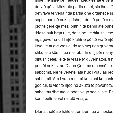
detyrë që ta kërkonte partia shtet, siç thotë
detyrave të vëna nga partia dhe organet e saj
sepse partisë nuk i prishej ndonjë punë e m
plot të tjerë që mezi pritnin ta bënin atë 
“Nëse nuk bëja unë, do ta bënte dikush tjet
nga guvernatori i një krahine për të vrarë nj
kryente ai atë vrasje, do të vritej nga guverna
shkoi e u këshillua me rabinin e tij për mënyr
dikush tjetër, le të të vrasë ty guvernatori, 
poetët nuk i vrau Diana Çuli me recensën e
sabotimit. Në të vërtetë, ata nuk i vrau as 
sabotimit. Ata i vrau regjimi kriminal komunis
goditur, të vishte njëqind akuza të pavërtet
sabotimit dhe atë të poezive jo socialiste. 
kontributin e vet në atë vrasje.
Diana thotë se ishte e trembur nga atmosfera