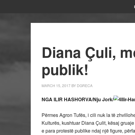
Diana Çuli, m
publik!
MARCH 15, 2017
BY
DGRECA
NGA ILIR HASHORVA/Nju Jork/
Përmes Agron Tufës, i cili nuk la të zhvilloh
Kulturës, kushtuar Diana Çulit, kësaj gruaj
e para protestë publike ndaj një figure, për