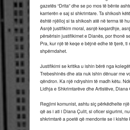
gazetës “Drita” dhe se po mos të bënte ash
karrierën e saj si shkrimtare. Ta shikosh kë
është njëlloj si ta shikosh atë në terma të hu
Asnjë justifikim moral, asnjë keqardhje, asn
përsërisin justifikimet e Dianës, por thonë 
Pra, kur një të keqe e bëjnë edhe të tjerë, 
shpërndahet.
Justifikimi se kritika u ishin bërë nga kol
Trebeshinës dhe ata nuk ishin dënuar me vdek
qëndron. Ka një ndryshim të madh këtu. Ndër
Lidhja e Shkrimtarëve dhe Artistëve, Diana Çu
Regjimi komunist, ashtu siç përkëdhelte një
që as i ati i Diana Çulit, si oficer sigurimi,
shkrimtarë a poetë që mendonte se i kishte 