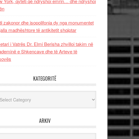
 York, qyteti që ndryshoi emrin… dhe ndryshoi
ën
i zakonor dhe isopolifonia dy nga monumentet
jalla madhështore të antikitetit shqiptar
etari i Vatrës Dr. Elmi Berisha zhvilloi takim në
deminë e Shkencave dhe të Arteve të
sovës
KATEGORITË
egoritë
ARKIV
iv