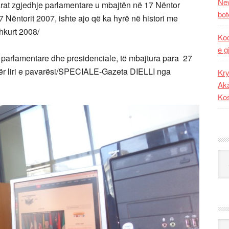
New
arat zgjedhje parlamentare u mbajtën në 17 Nëntor
bot
7 Nëntorit 2007, ishte ajo që ka hyrë në histori me
hkurt 2008/
Kod
e g
n parlamentare dhe presidenciale, të mbajtura para 27
 për liri e pavarësi/SPECIALE-Gazeta DIELLI nga
Kry
Aka
Ko
Kat
Ark