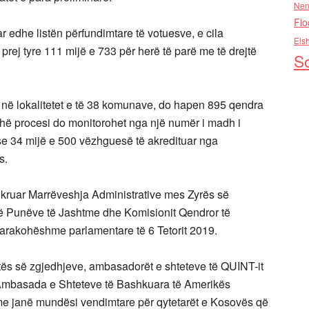
Nen
Flo
r edhe listën përfundimtare të votuesve, e cila
Els
rej tyre 111 mijë e 733 për herë të parë me të drejtë
So
 në lokalitetet e të 38 komunave, do hapen 895 qendra
ithë procesi do monitorohet nga një numër i madh i
 34 mijë e 500 vëzhguesë të akredituar nga
s.
hkruar Marrëveshja Administrative mes Zyrës së
së Punëve të Jashtme dhe Komisionit Qendror të
arakohëshme parlamentare të 6 Tetorit 2019.
ës së zgjedhjeve, ambasadorët e shteteve të QUINT-it
 Ambasada e Shteteve të Bashkuara të Amerikës
me janë mundësi vendimtare për qytetarët e Kosovës që