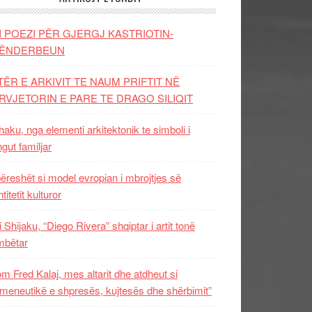
I POEZI PËR GJERGJ KASTRIOTIN-
ËNDERBEUN
TËR E ARKIVIT TE NAUM PRIFTIT NË
RVJETORIN E PARE TE DRAGO SILIQIT
aku, nga elementi arkitektonik te simboli i
ngut familjar
ëreshët si model evropian i mbrojtjes së
titetit kulturor
i Shijaku, “Diego Rivera” shqiptar i artit tonë
mbëtar
m Fred Kalaj, mes altarit dhe atdheut si
meneutikë e shpresës, kujtesës dhe shërbimit”