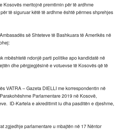
ët e Kosovës meritojnë premtimin për të ardhme
 për të siguruar këtë të ardhme është përmes shprehjes
të Ambasadës së Shteteve të Bashkuara të Amerikës në
ohej:
 mbështetë ndonjë parti politike apo kandidatë në
rejtën dhe përgjegjësinë e votuevse të Kosovës që të
ikës VATRA – Gazeta DIELLI me korrespondentin në
ë Parakohëshme Parlamentare 2019 në Kosovë,
ve. ID-Kartela e akreditimit iu dha pasditën e djeshme,
rat zgjedhje parlamentare u mbajtën në 17 Nëntor