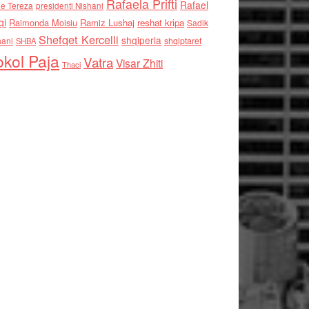
Rafaela Prifti
Rafael
e Tereza
presidenti Nishani
qi
Raimonda Moisiu
Ramiz Lushaj
reshat kripa
Sadik
Shefqet Kercelli
shqiperia
hani
shqiptaret
SHBA
kol Paja
Vatra
Visar Zhiti
Thaci