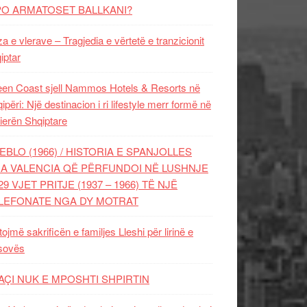
PO ARMATOSET BALLKANI?
za e vlerave – Tragjedia e vërtetë e tranzicionit
iptar
en Coast sjell Nammos Hotels & Resorts në
ipëri: Një destinacion i ri lifestyle merr formë në
ierën Shqiptare
EBLO (1966) / HISTORIA E SPANJOLLES
A VALENCIA QË PËRFUNDOI NË LUSHNJE
29 VJET PRITJE (1937 – 1966) TË NJË
LEFONATE NGA DY MOTRAT
tojmë sakrificën e familjes Lleshi për lirinë e
sovës
AÇI NUK E MPOSHTI SHPIRTIN