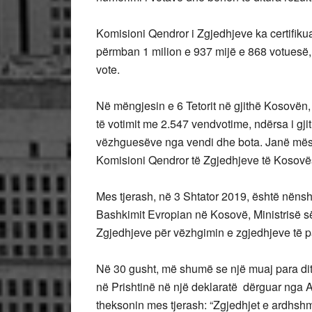
Komisioni Qendror i Zgjedhjeve ka certifikua
përmban 1 milion e 937 mijë e 868 votuesë, p
vote.
Në mëngjesin e 6 Tetorit në gjithë Kosovën,
të votimit me 2.547 vendvotime, ndërsa i gj
vëzhguesëve nga vendi dhe bota. Janë mëse
Komisioni Qendror të Zgjedhjeve të Kosovë
Mes tjerash, në 3 Shtator 2019, është nëns
Bashkimit Evropian në Kosovë, Ministrisë 
Zgjedhjeve për vëzhgimin e zgjedhjeve të p
Në 30 gusht, më shumë se një muaj para dit
në Prishtinë në një deklaratë dërguar nga
theksonin mes tjerash: “Zgjedhjet e ardhsh