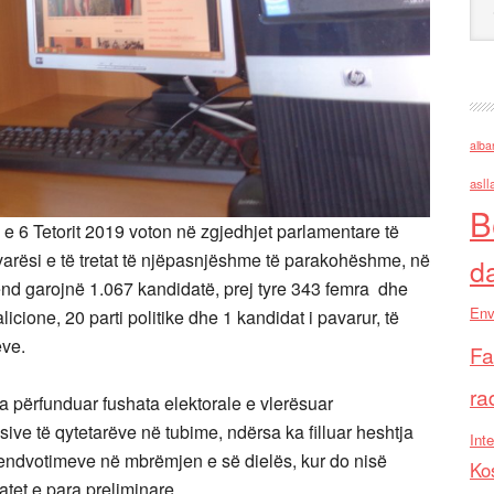
alba
asll
B
e 6 Tetorit 2019 voton në zgjedhjet parlamentare të
 pavarësi e të tretat të njëpasnjëshme të parakohëshme, në
d
end garojnë 1.067 kandidatë, prej tyre 343 femra dhe
Env
icione, 20 parti politike dhe 1 kandidat i pavarur, të
eve.
Fa
ra
 përfunduar fushata elektorale e vlerësuar
ve të qytetarëve në tubime, ndërsa ka filluar heshtja
Inte
 vendvotimeve në mbrëmjen e së dielës, kur do nisë
Ko
atet e para preliminare.