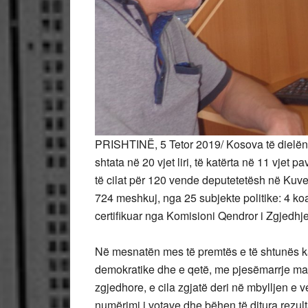
PRISHTINË, 5 Tetor 2019/ Kosova të dielën 
shtata në 20 vjet liri, të katërta në 11 vjet
të cilat për 120 vende deputetetësh në Kuv
724 meshkuj, nga 25 subjekte politike: 4 koal
certifikuar nga Komisioni Qendror i Zgjedhj
Në mesnatën mes të premtës e të shtunës ka
demokratike dhe e qetë, me pjesëmarrje masi
zgjedhore, e cila zgjatë deri në mbylljen e
numërimi i votave dhe bëhen të ditura rezult