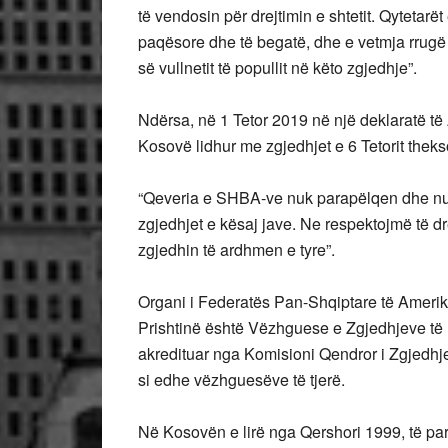
të vendosin për drejtimin e shtetit. Qytetar
paqësore dhe të begatë, dhe e vetmja rrugë
së vullnetit të popullit në këto zgjedhje”.
Ndërsa, në 1 Tetor 2019 në një deklaratë 
Kosovë lidhur me zgjedhjet e 6 Tetorit theks
“Qeveria e SHBA-ve nuk parapëlqen dhe nuk
zgjedhjet e kësaj jave. Ne respektojmë të d
zgjedhin të ardhmen e tyre”.
Organi i Federatës Pan-Shqiptare të Amer
Prishtinë është Vëzhguese e Zgjedhjeve t
akredituar nga Komisioni Qendror i Zgjedhje
si edhe vëzhguesëve të tjerë.
Në Kosovën e lirë nga Qershori 1999, të pa