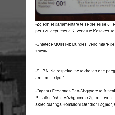
-Zgjedhjet parlamentare të së dielës së 6 T
për 120 deputetët e Kuvendit të Kosovës, të sh
-Shtetet e QUINT-it: Mundësi vendimtare për
shtetit/
-SHBA: Ne respektojmë të drejtën dhe përgj
ardhmen e tyre/
-Organi i Federatës Pan-Shqiptare të Ame
Prishtinë është Vëzhguese e Zgjedhjeve t
akredituar nga Komisioni Qendror i Zgjedh