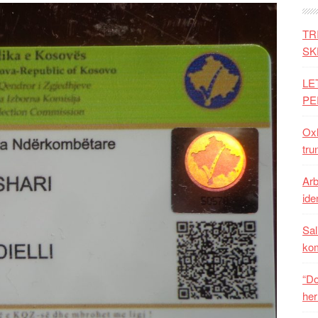
TR
SK
LE
PE
Oxh
tru
Arb
iden
Sal
ko
“Do
her