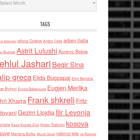
TAGS
arben llalla
alfons Grishaj
Anton Cefa
no kolonjari
Astrit Lulushi
Aurenc Bebja
an Bushati
ehlul Jashari
Beqir Sina
alip greca
Elida Buçpapaj
Elmi Berisha
Eugjen Merlika
er Bytyci
Ermira Babamusta
Frank shkreli
hri Xharra
Fritz
Ilir Levonja
Gezim Llojdia
dovani
kosova
rviste
Kolec Traboini
Keze Kozeta Zylo
sove
nderroi jete
Marjana Bulku
ne Kosove
Murat Gecaj