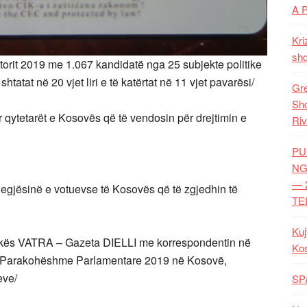
A 
Kri
shq
etorit 2019 me 1.067 kandidatë nga 25 subjekte politike
tatat në 20 vjet liri e të katërtat në 11 vjet pavarësi/
Gre
Shq
 qytetarët e Kosovës që të vendosin për drejtimin e
Riv
PU
NG
— 
egjësinë e votuevse të Kosovës që të zgjedhin të
TE
Kuj
rikës VATRA – Gazeta DIELLI me korrespondentin në
Ko
ë Parakohëshme Parlamentare 2019 në Kosovë,
jeve/
SP