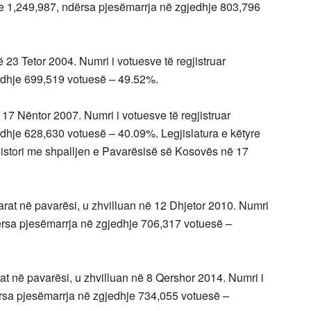
shte 1,249,987, ndërsa pjesëmarrja në zgjedhje 803,796
 23 Tetor 2004. Numri i votuesve të regjistruar
edhje 699,519 votuesë – 49.52%.
 17 Nëntor 2007. Numri i votuesve të regjistruar
edhje 628,630 votuesë – 40.09%. Legjislatura e këtyre
 histori me shpalljen e Pavarësisë së Kosovës në 17
 parat në pavarësi, u zhvilluan në 12 Dhjetor 2010. Numri
ndërsa pjesëmarrja në zgjedhje 706,317 votuesë –
ytat në pavarësi, u zhvilluan në 8 Qershor 2014. Numri i
ërsa pjesëmarrja në zgjedhje 734,055 votuesë –