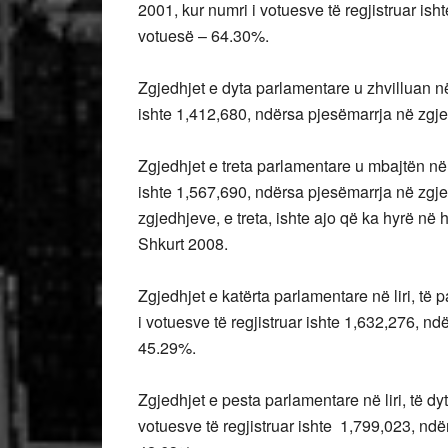
2001, kur numri i votuesve të regjistruar i
votuesë – 64.30%.
Zgjedhjet e dyta parlamentare u zhvilluan në
ishte 1,412,680, ndërsa pjesëmarrja në zgj
Zgjedhjet e treta parlamentare u mbajtën në
ishte 1,567,690, ndërsa pjesëmarrja në zgj
zgjedhjeve, e treta, ishte ajo që ka hyrë në
Shkurt 2008.
Zgjedhjet e katërta parlamentare në liri, të
i votuesve të regjistruar ishte 1,632,276, 
45.29%.
Zgjedhjet e pesta parlamentare në liri, të d
votuesve të regjistruar ishte 1,799,023, nd