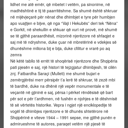
lidhet me atë emër, që mbetet i vetëm, pa sinonime, në
madhështinë e tij të paarritëshme. Sa shumë është shkruar
në mijëvjeçarë për nënat dhe dhimbjet e tyre për humbjen
apo vuajtjen e bijve, që nga “Vaji i Hekubës” deri tek “Nëna”
e Gorkit, në shekullin e shkuar që vuri në provë, më shumë
se të gjithë paraardhësit, mizorinë njerëzore në shfaqjet e
saj më të ndryshme, duke çuar në mbretërinë e vdekjes së
dhunëshme miliona bij e bija, duke cfilitur e vrarë po aq
zemra
Në këtë tabllo të errët të shoqërisë njerëzore dhe Shqipëria
pati pjesën e saj, një histori të tejzgjatur dhimbjesh, të cilën
znj. Fatbardha Saraçi (Mulleti) me shumë bujari e
zemërgjërësi merr përsipër t’a lerë të shkruar, të zezë mbi
të bardhë, duke na dhënë një vepër monumentale e të
veçantë në gjininë e saj, përsa i përket rëndësisë që bart
për sot e për t’ardhmen, në fushën e njohjes e të dëshmisë
të së vërtetës historike. Vepra i ngjet një enciklopedije të
vogël të dhimbjes njerëzore e të dhunës shtetërore në
Shqipërinë e viteve 1944 – 1991 sepse, me gjithë punën e
admirueshme të autores, paraqet vetëm një pjesë të