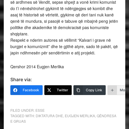
së ardhmes së Vendit, sepse shpejt a vonë krimi komunist
do t’i nënështrohet gjykimit të ndërgjegjes së kombit dhe
asaj të historisë së vërtetë, gjykime që deri tani nuk kanë
qenë të mundura, si pasojë e tabuve që mbajnë peng jetën
politike dhe akademike të demokracisë pas komuniste
shqiptare.
Respekt e nderim autores së vëllimit “Kalvari i grave në
burgjet e komunizmit” dhe te gjithë atyre, sado të pakët, që
japin ndihmesën për sendërtimin e atij projekti.
Qershor 2014 Eugjen Merlika
Share via:
Facebook
Twitter
Copy Link
More
FILED UNDER:
ESSE
TAGGED WITH:
DIKTATURA DHE
,
EUGJEN MERLIKA
,
QËNDRESA
E GRUAS