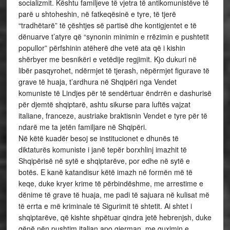
socializmit. Kështu familjeve të vjetra të antikomunistëve të
parë u shtoheshin, në fatkeqësinë e tyre, të tjerë
“tradhëtarë” të çështjes së partisë dhe kontigjentet e të
dënuarve t’atyre që “synonin minimin e rrëzimin e pushtetit
popullor” përfshinin atëherë dhe vetë ata që i kishin
shërbyer me besnikëri e vetëdije regjimit. Kjo dukuri në
libër pasqyrohet, ndërmjet të tjerash, nëpërmjet figurave të
grave të huaja, t’ardhura në Shqipëri nga Vendet
komuniste të Lindjes për të sendërtuar ëndrrën e dashurisë
për djemtë shqiptarë, ashtu sikurse para luftës vajzat
italiane, franceze, austriake braktisnin Vendet e tyre për të
ndarë me ta jetën familjare në Shqipëri.
Në këtë kuadër besoj se institucionet e dhunës të
diktaturës komuniste i janë tepër borxhlinj imazhit të
Shqipërisë në sytë e shqiptarëve, por edhe në sytë e
botës. E kanë katandisur këtë imazh në formën më të
keqe, duke kryer krime të përbindëshme, me arrestime e
dënime të grave të huaja, me padi të sajuara në kulisat më
të errta e më kriminale të Sigurimit të shtetit. Ai shtet i
shqiptarëve, që kishte shpëtuar qindra jetë hebrenjsh, duke
qënë nën pushtim italian apo gjerman, me guximin e