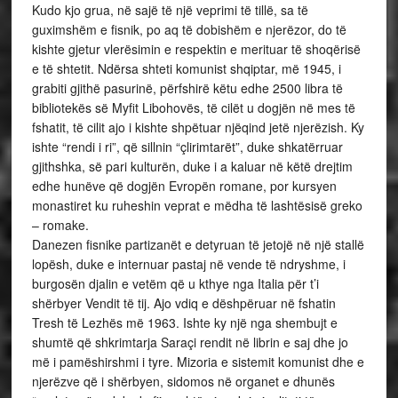
Kudo kjo grua, në sajë të një veprimi të tillë, sa të
guximshëm e fisnik, po aq të dobishëm e njerëzor, do të
kishte gjetur vlerësimin e respektin e merituar të shoqërisë
e të shtetit. Ndërsa shteti komunist shqiptar, më 1945, i
grabiti gjithë pasurinë, përfshirë këtu edhe 2500 libra të
bibliotekës së Myfit Libohovës, të cilët u dogjën në mes të
fshatit, të cilit ajo i kishte shpëtuar njëqind jetë njerëzish. Ky
ishte “rendi i ri”, që sillnin “çlirimtarët”, duke shkatërruar
gjithshka, së pari kulturën, duke i a kaluar në këtë drejtim
edhe hunëve që dogjën Evropën romane, por kursyen
monastiret ku ruheshin veprat e mëdha të lashtësisë greko
– romake.
Danezen fisnike partizanët e detyruan të jetojë në një stallë
lopësh, duke e internuar pastaj në vende të ndryshme, i
burgosën djalin e vetëm që u kthye nga Italia për t’i
shërbyer Vendit të tij. Ajo vdiq e dëshpëruar në fshatin
Tresh të Lezhës më 1963. Ishte ky një nga shembujt e
shumtë që shkrimtarja Saraçi rendit në librin e saj dhe jo
më i pamëshirshmi i tyre. Mizoria e sistemit komunist dhe e
njerëzve që i shërbyen, sidomos në organet e dhunës