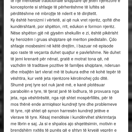
të një mendësie tradicionale shqiptare që jetën njerëzore e
konceptonte si shfaqje të përherëshme të luftës së
përditëshme në mbrojtje të nderit e të dinjitetit.
Ky është heroizmi i vërtetë, ai që nuk vret njerëz, qoftë dhe
kundërshtarë, por shpëton, rrit, edukon e formon njerëz.
Nëse shpëton gjë në gjysëm shekullin e zi, është pikërisht
ky heroizëm i gruas shqiptare që meriton piedistalin. Çdo
shfaqje mosbesimi në këtë drejtim, i bazuar në episode
apo raste të veçanta duhet quajtur e pavlefshme. Ne duhet
të jemi krenarë për nënat, gratë e motrat tona që, në
vazhdim të traditave pozitive të familjes shqiptare, nderuan
dhe mbajtën lart vlerat më të bukura edhe në kohë tepër të
vështira, kur vetë jeta njerëzore kërcënohej çdo ditë.
Shumë prej tyre sot nuk janë më, e kanë plotësuar
parabolën e tyre, të tjerat janë të lodhura, të provuara nga
jeta, nga vështirësitë, nga një shtet mospërfillës, për të
mos thënë ende armiqësor kundrejt tyre dhe problemeve
të tyre, një shtet që synon harresën kundrejt jetëve e
vlerave të tyre. Kësaj mendësie i kundërvihet shkrimtarja
me librin e saj. Ja si e shpalos ajo shqetësimin, motivin e
brendshëm nxitës të punës që e shtyn të kryejë veprën e