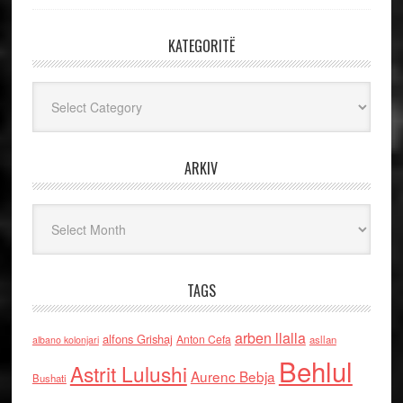
KATEGORITË
Kategoritë
ARKIV
Arkiv
TAGS
arben llalla
alfons Grishaj
Anton Cefa
asllan
albano kolonjari
Behlul
Astrit Lulushi
Aurenc Bebja
Bushati