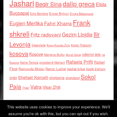
Jashari
dalip greca
Beqir Sina
Elida
Buçpapaj
Enver Bytyci
Elmi Berisha
Ermira Babamusta
Frank
Eugjen Merlika
Fahri Xharra
shkreli
Ilir
Gezim Llojdia
Fritz radovani
Levonja
Interviste
Kolec Traboini
Keze Kozeta Zylo
kosova
Kosove
nderroi jete
Marjana Bulku
ne
Murat Gecaj
Rafaela Prifti
Rafael
Nene Tereza
Kosove
presidenti Nishani
Floqi
Raimonda Moisiu
Ramiz Lushaj
reshat kripa
Sadik Elshani
Sokol
Shefqet Kercelli
shqiperia
shqiptaret
SHBA
Paja
Vatra
Visar Zhiti
Thaci
This website uses cookies to improve your experience. We'll
assume you're ok with this, but you can opt-out if you wish.