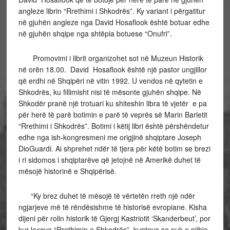
angleze librin “Rrethimi i Shkodrës”. Ky variant i përgatitur
në gjuhën angleze nga David Hosaflook është botuar edhe
në gjuhën shqipe nga shtëpia botuese “Onufri”.
Promovimi i librit organizohet sot në Muzeun Historik
në orën 18.00. David Hosaflook është një pastor ungjillor
që erdhi në Shqipëri në vitin 1992. U vendos në qytetin e
Shkodrës, ku fillimisht nisi të mësonte gjuhën shqipe. Në
Shkodër pranë një trotuari ku shiteshin libra të vjetër e pa
për herë të parë botimin e parë të veprës së Marin Barletit
“Rrethimi i Shkodrës”. Botimi i këtij libri është përshëndetur
edhe nga ish-kongresmeni me origjinë shqiptare Joseph
DioGuardi. Ai shprehet ndër të tjera për këtë botim se brezi
i ri sidomos i shqiptarëve që jetojnë në Amerikë duhet të
mësojë historinë e Shqipërisë.
“Ky brez duhet të mësojë të vërtetën rreth një ndër
ngjarjeve më të rëndësishme të historisë evropiane. Kisha
dijeni për rolin historik të Gjergj Kastriotit ‘Skanderbeut’, por
kur lexova “Rrethimin e Shkodrës”, kuptova se nuk e njihja