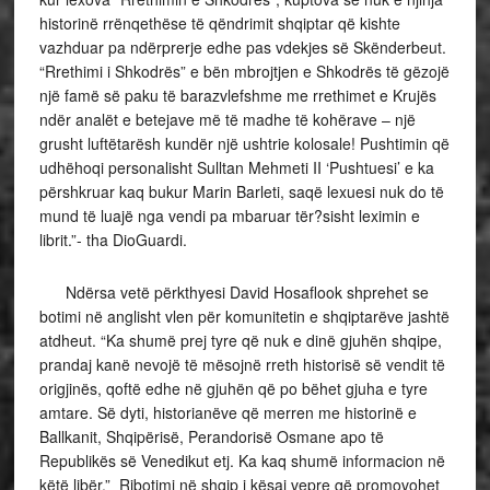
historinë rrënqethëse të qëndrimit shqiptar që kishte
vazhduar pa ndërprerje edhe pas vdekjes së Skënderbeut.
“Rrethimi i Shkodrës” e bën mbrojtjen e Shkodrës të gëzojë
një famë së paku të barazvlefshme me rrethimet e Krujës
ndër analët e betejave më të madhe të kohërave – një
grusht luftëtarësh kundër një ushtrie kolosale! Pushtimin që
udhëhoqi personalisht Sulltan Mehmeti II ‘Pushtuesi’ e ka
përshkruar kaq bukur Marin Barleti, saqë lexuesi nuk do të
mund të luajë nga vendi pa mbaruar tër?sisht leximin e
librit.”- tha DioGuardi.
Ndërsa vetë përkthyesi David Hosaflook shprehet se
botimi në anglisht vlen për komunitetin e shqiptarëve jashtë
atdheut. “Ka shumë prej tyre që nuk e dinë gjuhën shqipe,
prandaj kanë nevojë të mësojnë rreth historisë së vendit të
origjinës, qoftë edhe në gjuhën që po bëhet gjuha e tyre
amtare. Së dyti, historianëve që merren me historinë e
Ballkanit, Shqipërisë, Perandorisë Osmane apo të
Republikës së Venedikut etj. Ka kaq shumë informacion në
këtë libër.” Ribotimi në shqip i kësaj vepre që promovohet