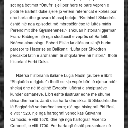
sot nga botimet “Onufri” sjell për herë të parë veprën e
plotë të Barletit duke sjellë jo vetëm referencat e kohës por
dhe harta dhe gravura të asaj beteje. “Rrethimi i Shkodrës
është një nga episodet më mbresëlënëse të luftës midis
Perëndimit dhe Gjysmëhënës.”- shkruan historiani gjerman
Franz Babinger një nga studiuesit e veprës së Barletit.
Ndërsa albanologu Robert Elsi e ka cilësuar si një burim
parësor të Historisë së Ballkanit. “Lufta për Shkodrën
përcaktoi fatin e ardhshëm të shqiptarëve në histori.”- thotë
historiani Ferid Duka.
Ndërsa historiania italiane Luçia Nadin (autore e librit
“Shqipëria e rigjetur”) thotë se kjo vepër bëri të njohur ndër
shekuj dhe në të gjithë Evropën luftërat e shqiptarëve
kundër osmanëve. Libri është ilustruar edhe me shumë
skica dhe harta. Janë disa harta dhe skica të Shkodrës dhe
të Shqipërisë veriperëndimore; një nga histografi Piri Resi,
e vitit 1520, një nga hartografi venedikas Giovanni
Camocio, e vitit 1570, dhe një nga hartografi Vicenzo
Coronelli, e vitit 1700. Por harta që është prezantuar në