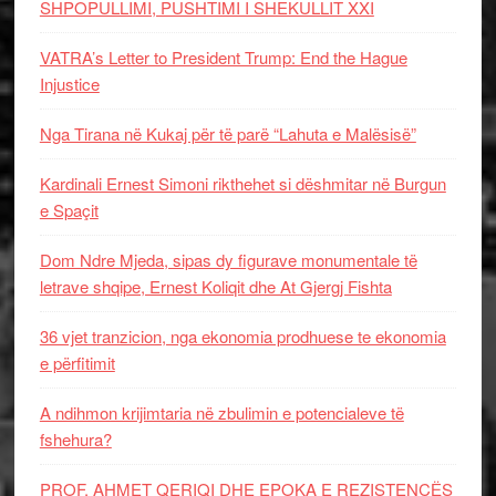
SHPOPULLIMI, PUSHTIMI I SHEKULLIT XXI
VATRA’s Letter to President Trump: End the Hague
Injustice
Nga Tirana në Kukaj për të parë “Lahuta e Malësisë”
Kardinali Ernest Simoni rikthehet si dëshmitar në Burgun
e Spaçit
Dom Ndre Mjeda, sipas dy figurave monumentale të
letrave shqipe, Ernest Koliqit dhe At Gjergj Fishta
36 vjet tranzicion, nga ekonomia prodhuese te ekonomia
e përfitimit
A ndihmon krijimtaria në zbulimin e potencialeve të
fshehura?
PROF. AHMET QERIQI DHE EPOKA E REZISTENCЁS