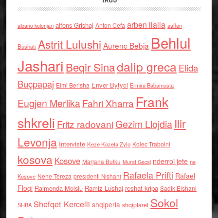
arben llalla
alfons Grishaj
Anton Cefa
asllan
albano kolonjari
Behlul
Astrit Lulushi
Aurenc Bebja
Bushati
Jashari
dalip greca
Beqir Sina
Elida
Buçpapaj
Enver Bytyci
Elmi Berisha
Ermira Babamusta
Frank
Eugjen Merlika
Fahri Xharra
shkreli
Ilir
Gezim Llojdia
Fritz radovani
Levonja
Interviste
Kolec Traboini
Keze Kozeta Zylo
kosova
Kosove
nderroi jete
Marjana Bulku
ne
Murat Gecaj
Rafaela Prifti
Rafael
Nene Tereza
Kosove
presidenti Nishani
Floqi
Raimonda Moisiu
Ramiz Lushaj
reshat kripa
Sadik Elshani
Sokol
Shefqet Kercelli
shqiperia
shqiptaret
SHBA