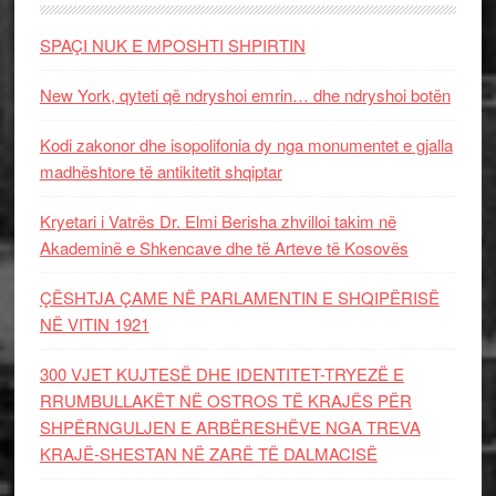
SPAÇI NUK E MPOSHTI SHPIRTIN
New York, qyteti që ndryshoi emrin… dhe ndryshoi botën
Kodi zakonor dhe isopolifonia dy nga monumentet e gjalla
madhështore të antikitetit shqiptar
Kryetari i Vatrës Dr. Elmi Berisha zhvilloi takim në
Akademinë e Shkencave dhe të Arteve të Kosovës
ÇËSHTJA ÇAME NË PARLAMENTIN E SHQIPËRISË
NË VITIN 1921
300 VJET KUJTESË DHE IDENTITET-TRYEZË E
RRUMBULLAKËT NË OSTROS TË KRAJËS PËR
SHPËRNGULJEN E ARBËRESHËVE NGA TREVA
KRAJË-SHESTAN NË ZARË TË DALMACISË