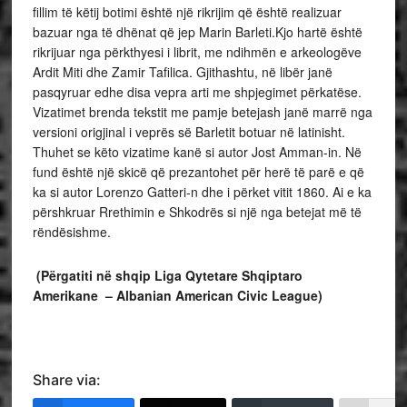
fillim të këtij botimi është një rikrijim që është realizuar
bazuar nga të dhënat që jep Marin Barleti.Kjo hartë është
rikrijuar nga përkthyesi i librit, me ndihmën e arkeologëve
Ardit Miti dhe Zamir Tafilica. Gjithashtu, në libër janë
pasqyruar edhe disa vepra arti me shpjegimet përkatëse.
Vizatimet brenda tekstit me pamje betejash janë marrë nga
versioni origjinal i veprës së Barletit botuar në latinisht.
Thuhet se këto vizatime kanë si autor Jost Amman-in. Në
fund është një skicë që prezantohet për herë të parë e që
ka si autor Lorenzo Gatteri-n dhe i përket vitit 1860. Ai e ka
përshkruar Rrethimin e Shkodrës si një nga betejat më të
rëndësishme.
(Përgatiti në shqip Liga Qytetare Shqiptaro
Amerikane – Albanian American Civic League)
Share via: