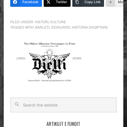
Facebook
Twitter
Copy Link
More
FILED UNDER:
HISTORI
,
KULTURE
TAGGED WITH:
BARLETI
,
DIOGUARDI
,
HISTORIA SHQIPTARE
ARTIKUJT E FUNDIT