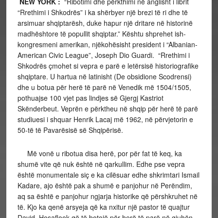
NEW YORK :
“Ribotimi dhe përkthimi në anglisht i librit
“Rrethimi i Shkodrës” i ka shërbyer një brezi të ri dhe të
arsimuar shqiptarësh, duke hapur një dritare në historinë
madhështore të popullit shqiptar.” Kështu shprehet ish-
kongresmeni amerikan, njëkohësisht president i “Albanian-
American Civic League”, Joseph Dio Guardi. “Rrethimi i
Shkodrës çmohet si vepra e parë e letërsisë historiografike
shqiptare. U hartua në latinisht (De obsidione Scodrensi)
dhe u botua për herë të parë në Venedik më 1504/1505,
pothuajse 100 vjet pas lindjes së Gjergj Kastriot
Skënderbeut. Veprën e përktheu në shqip për herë të parë
studiuesi i shquar Henrik Lacaj më 1962, në përvjetorin e
50-të të Pavarësisë së Shqipërisë.
Më vonë u ribotua disa herë, por për fat të keq, ka
shumë vite që nuk është në qarkullim. Edhe pse vepra
është monumentale siç e ka cilësuar edhe shkrimtari Ismail
Kadare, ajo është pak a shumë e panjohur në Perëndim,
aq sa është e panjohur ngjarja historike që përshkruhet në
të. Kjo ka qenë arsyeja që ka nxitur një pastor të quajtur
David Hosaflook që të botojë për herë të parë në gjuhën