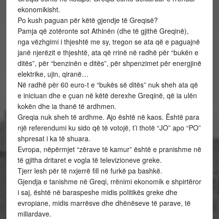
ekonomikisht.
Po kush paguan për këtë gjendje të Greqisë?
Pamja që zotëronte sot Athinën (dhe të gjithë Greqinë),
nga vëzhgimi i thjeshtë me sy, tregon se ata që e paguajnë
janë njerëzit e thjeshtë, ata që rrinë në radhë për “bukën e
ditës”, për “benzinën e ditës”, për shpenzimet për energjinë
elektrike, ujin, qiranë…
Në radhë për 60 euro-t e “bukës së ditës” nuk sheh ata që
e iniciuan dhe e çuan në këtë derexhe Greqinë, që ia ulën
kokën dhe ia thanë të ardhmen.
Greqia nuk sheh të ardhme. Ajo është në kaos. Është para
një referendumi ku sido që të votojë, t’i thotë “JO” apo “PO”
shpresat i ka të shuara.
Evropa, nëpërmjet “zërave të kamur” është e pranishme në
të gjitha dritaret e vogla të televizioneve greke.
Tjerr lesh për të nxjerrë fill në furkë pa bashkë.
Gjendja e tanishme në Greqi, rrënimi ekonomik e shpirtëror
i saj, është në baraspeshe midis politikës greke dhe
evropiane, midis marrësve dhe dhënëseve të parave, të
miliardave.