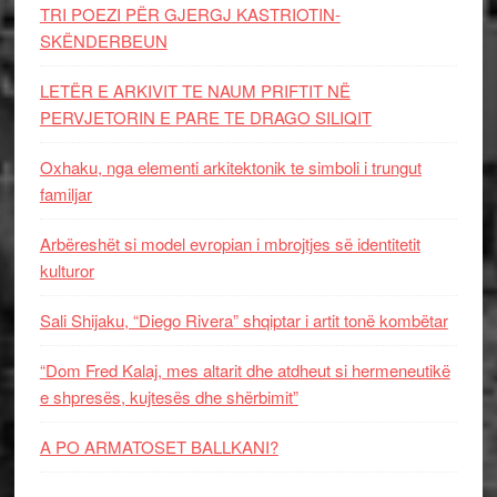
TRI POEZI PËR GJERGJ KASTRIOTIN-
SKËNDERBEUN
LETËR E ARKIVIT TE NAUM PRIFTIT NË
PERVJETORIN E PARE TE DRAGO SILIQIT
Oxhaku, nga elementi arkitektonik te simboli i trungut
familjar
Arbëreshët si model evropian i mbrojtjes së identitetit
kulturor
Sali Shijaku, “Diego Rivera” shqiptar i artit tonë kombëtar
“Dom Fred Kalaj, mes altarit dhe atdheut si hermeneutikë
e shpresës, kujtesës dhe shërbimit”
A PO ARMATOSET BALLKANI?