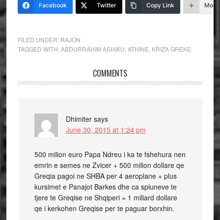
Facebook
Twitter
Copy Link
More
FILED UNDER:
RAJON
TAGGED WITH:
ABDURRAHIM ASHIKU
,
ATHINE
,
KRIZA GREKE
COMMENTS
Dhimiter
says
June 30, 2015 at 1:24 pm
500 milion euro Papa Ndreu i ka te fshehura nen
emrin e semes ne Zvicer + 500 milion dollare qe
Greqia pagoi ne SHBA per 4 aeroplane + plus
kursimet e Panajot Barkes dhe ca spiuneve te
tjere te Greqise ne Shqiperi = 1 miliard dollare
qe i kerkohen Greqise per te paguar borxhin.