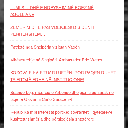
LUMI SI UDHË E NDRYSHIM NË POEZINË
AGOLLIANE
ZËMËRIM DHE PAS VDEKJES! DISIDENTI I
PËRHERSHËM…
Patriotë nga Shqipëria vizituan Vatrën
Mirëseardhje në Shqipëri, Ambasador Eric Wendt
KOSOVA E KA FITUAR LUFTËN, POR PAQEN DUHET
TA FITOJË EDHE NË INSTITUCIONE!
Scanderbeg, mburoja e Arbërisë dhe gjeniu ushtarak në
faqet e Giovanni Carlo Saraceni-t
Republika mbi interesat politike: sovraniteti i qytetarëve,
kushtetutshmëria dhe përgjegjësia shtetërore