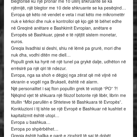
blegtorisë ku një pronar me 10 ullinj shkruante se ka
njëmijë, një blegtor me 10 dele shkruante se ka pesëqind…
Evropa që këto në vendet e veta i mat këto me mikrometër
nuk e kërkoi dhe nuk e kontrolloi që kjo gjë të bëhet edhe
në Greqinë anëtare e Bashkimit Evropian, anëtare e
Evropës së Bashkuar, pjesë e të njëjtit sistem monetar,
euros.
Greqia livadhisi si deshi, shiu në lëmë pa grurë, mori dhe
nuk dha, vodhi ditën me diell…
Populli grek ka hyrë në një tunel pa grykë dalje, udhëton në
errësirë pa një qiri të ndezur.
Evropa, nga sa shoh e dëgjoj nga zërat që më vijnë në
ekranin e vogël nga Brukseli, është në alarm.
Një personalitet i saj fton popullin grek të votojë “PO” ?!
Njëqind vjet të shkuara një filozof botonte një libër, librin me
titullin “Mbi parullën e Shteteve të Bashkuara të Evropës”.
Konkluzioni i tij ishte se një Evropë e Bashkuar në kushtet e
kapitalizmit është utopi…
Evropa u bashkua…
Evropa po shpërbëhet…
Greqia është hallka e parë e zinxhirit të saj të dobët