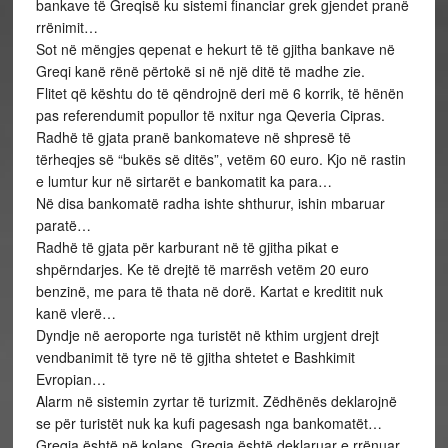
bankave të Greqisë ku sistemi financiar grek gjendet pranë
rrënimit…
Sot në mëngjes qepenat e hekurt të të gjitha bankave në
Greqi kanë rënë përtokë si në një ditë të madhe zie.
Flitet që kështu do të qëndrojnë deri më 6 korrik, të hënën
pas referendumit popullor të nxitur nga Qeveria Cipras.
Radhë të gjata pranë bankomateve në shpresë të
tërheqjes së “bukës së ditës”, vetëm 60 euro. Kjo në rastin
e lumtur kur në sirtarët e bankomatit ka para…
Në disa bankomatë radha ishte shthurur, ishin mbaruar
paratë…
Radhë të gjata për karburant në të gjitha pikat e
shpërndarjes. Ke të drejtë të marrësh vetëm 20 euro
benzinë, me para të thata në dorë. Kartat e kreditit nuk
kanë vlerë…
Dyndje në aeroporte nga turistët në kthim urgjent drejt
vendbanimit të tyre në të gjitha shtetet e Bashkimit
Evropian…
Alarm në sistemin zyrtar të turizmit. Zëdhënës deklarojnë
se për turistët nuk ka kufi pagesash nga bankomatët…
Greqia është në kolaps. Greqia është deklaruar e rrënuar