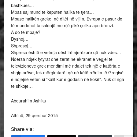
bashkues…
Mbas saj mund të këputen hallka të tjera…
Mbase hallkën greke, në ditët në vijim, Evropa e pasur do
të mundohet ta saldojë me një pikë çeliku apo bronzi.
A do të mbajë?
Dyshoj…
Shpresoj…
Shpresa është e vetmja dëshirë njerëzore që nuk vdes…
Ndërsa ndjek fytyrat dhe zërat në ekranet e vegjël të
televizioneve grek mendimi më ndalet tek një e katërta e
shqiptarëve, tek mërgimtarët që në këtë rrënim të Greqisë
e ndjejnë veten si “kalit kur e godasin në kokë”. Nuk di nga
të shkojë…
Abdurahim Ashiku
Athinë, 29 qershor 2015
Share via: