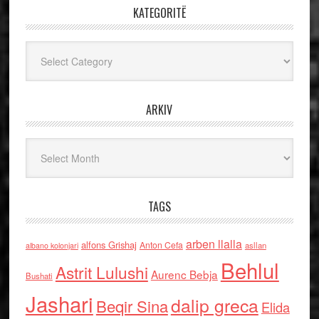
KATEGORITË
Kategoritë
ARKIV
Arkiv
TAGS
arben llalla
alfons Grishaj
Anton Cefa
asllan
albano kolonjari
Behlul
Astrit Lulushi
Aurenc Bebja
Bushati
Jashari
dalip greca
Beqir Sina
Elida