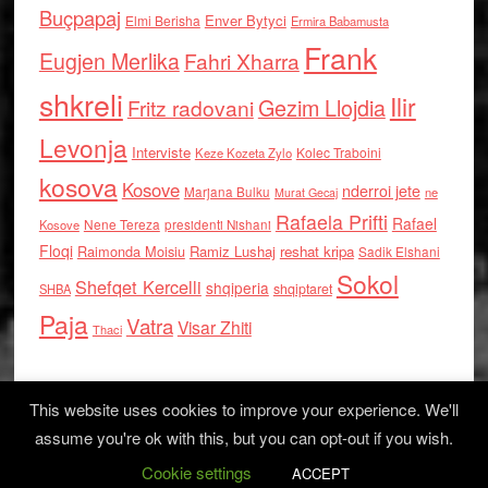
Buçpapaj
Enver Bytyci
Elmi Berisha
Ermira Babamusta
Frank
Eugjen Merlika
Fahri Xharra
shkreli
Ilir
Gezim Llojdia
Fritz radovani
Levonja
Interviste
Kolec Traboini
Keze Kozeta Zylo
kosova
Kosove
nderroi jete
Marjana Bulku
ne
Murat Gecaj
Rafaela Prifti
Rafael
Nene Tereza
Kosove
presidenti Nishani
Floqi
Raimonda Moisiu
Ramiz Lushaj
reshat kripa
Sadik Elshani
Sokol
Shefqet Kercelli
shqiperia
shqiptaret
SHBA
Paja
Vatra
Visar Zhiti
Thaci
This website uses cookies to improve your experience. We'll
assume you're ok with this, but you can opt-out if you wish.
Cookie settings
Log in
ACCEPT