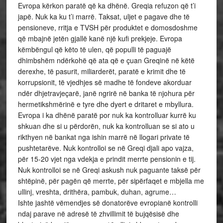
Evropa kërkon paratë që ka dhënë. Greqia refuzon që t’i
japë. Nuk ka ku t’i marrë. Taksat, uljet e pagave dhe të
pensioneve, rritja e TVSH për produktet e domosdoshme
që mbajnë jetën gjallë kanë një kufi prekjeje. Evropa
këmbëngul që këto të ulen, që populli të paguajë
dhimbshëm ndërkohë që ata që e çuan Greqinë në këtë
derexhe, të pasurit, miliarderët, paratë e krimit dhe të
korrupsionit, të vjedhjes së madhe të fondeve akorduar
ndër dhjetravjeçarë, janë ngrirë në banka të njohura për
hermetikshmërinë e tyre dhe dyert e dritaret e mbyllura.
Evropa i ka dhënë paratë por nuk ka kontrolluar kurrë ku
shkuan dhe si u përdorën, nuk ka kontrolluan se si ato u
rikthyen në bankat nga ishin marrë në llogari private të
pushtetarëve. Nuk kontrolloi se në Greqi djali apo vajza,
për 15-20 vjet nga vdekja e prindit merrte pensionin e tij.
Nuk kontrolloi se në Greqi askush nuk paguante taksë për
shtëpinë, për pagën që merrte, për sipërfaqet e mbjella me
ullinj, vreshta, drithëra, pambuk, duhan, agrume…
Ishte jashtë vëmendjes së donatorëve evropianë kontrolli
ndaj parave në adresë të zhvillimit të bujqësisë dhe