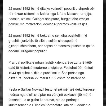
22 marsi 1992 është dita ku vullneti i popullit u shpreh për
të rrëzuar sistemin e kalbur nga lufta e klasave, urrejtja,
ndasitë, izolimi, Gulagët shqiptarë, burgjet dhe vrasjet
politike me motivacion ideologjik përmes vëllavrasjes.
22 marsi 1992 është bekuar jo se i dha pushtetin një
grushti njerëzish, të cilët u sollën si despotë të
gjithëpushtetshëm, por sepse demonstroi pushtetin që ka
oqeani i uraganit popullor.
Prandaj politika e mban jashtë kalendarëve zyrtarë këtë
datë të historisë moderne shqiptare. Festohet 29 nëntori
1944 që njihet si dita e pushtimit të Shqipërisë nga
diktatura, ndërsa 22 marsi 1992 është në karantinë.
Festa e Sulltan Novruzit festohet në mënyrë dekulturuese,
ndërsa nga qielli shqiptar na vërejnë bektashinjtë më të
famshëm të të gjitha kohërave, ata që përbëjnë
kuintesencën e Rilindjes Kombëtare, ata që u dogjën e