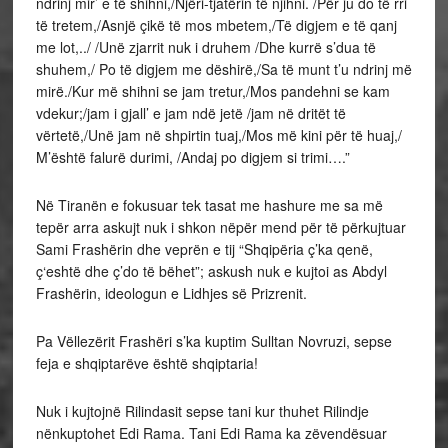
ndrinj mir’ e të shihni,/Njëri-tjatërin të njihni. /Për ju do të rri
të tretem,/Asnjë çikë të mos mbetem,/Të digjem e të qanj
me lot,../ /Unë zjarrit nuk i druhem /Dhe kurrë s’dua të
shuhem,/ Po të digjem me dëshirë,/Sa të munt t’u ndrinj më
mirë./Kur më shihni se jam tretur,/Mos pandehni se kam
vdekur;/jam i gjall’ e jam ndë jetë /jam në dritët të
vërtetë,/Unë jam në shpirtin tuaj,/Mos më kini për të huaj,/
M’është falurë durimi, /Andaj po digjem si trimi….”
Në Tiranën e fokusuar tek tasat me hashure me sa më
tepër arra askujt nuk i shkon nëpër mend për të përkujtuar
Sami Frashërin dhe veprën e tij “Shqipëria ç’ka qenë,
ç‘eshtë dhe ç’do të bëhet”; askush nuk e kujtoi as Abdyl
Frashërin, ideologun e Lidhjes së Prizrenit.
Pa Vëllezërit Frashëri s’ka kuptim Sulltan Novruzi, sepse
feja e shqiptarëve është shqiptaria!
Nuk i kujtojnë Rilindasit sepse tani kur thuhet Rilindje
nënkuptohet Edi Rama. Tani Edi Rama ka zëvendësuar