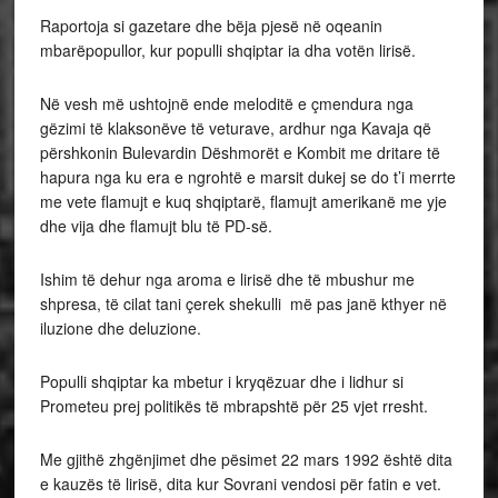
Raportoja si gazetare dhe bëja pjesë në oqeanin
mbarëpopullor, kur populli shqiptar ia dha votën lirisë.
Në vesh më ushtojnë ende meloditë e çmendura nga
gëzimi të klaksonëve të veturave, ardhur nga Kavaja që
përshkonin Bulevardin Dëshmorët e Kombit me dritare të
hapura nga ku era e ngrohtë e marsit dukej se do t’i merrte
me vete flamujt e kuq shqiptarë, flamujt amerikanë me yje
dhe vija dhe flamujt blu të PD-së.
Ishim të dehur nga aroma e lirisë dhe të mbushur me
shpresa, të cilat tani çerek shekulli më pas janë kthyer në
iluzione dhe deluzione.
Populli shqiptar ka mbetur i kryqëzuar dhe i lidhur si
Prometeu prej politikës të mbrapshtë për 25 vjet rresht.
Me gjithë zhgënjimet dhe pësimet 22 mars 1992 është dita
e kauzës të lirisë, dita kur Sovrani vendosi për fatin e vet.