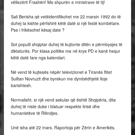
vëllezërit Frashëri! Me shpurën e ministrave të tij!
Sali Berisha që vetëidentifikohet me 22 marsin 1992 do të
duhej ta kishte përfshirë këtë datë si një festë kombëtare.
Pse i frikësohet kësaj date ?
Sot populli shqiptar duhej të kujtonte ditën e përmbysjes të
diktaturës. Por klasa politike me në krye PD e kanë hequr
këtë datë fare nga kalendari.
Në vend të kujtesës nëpër televizionet e Tiranës flitet
Sulltan Novruzit dhe byrekun me dymbëdhjetë lloje
barishtesh.
Normalisht, si një vend sekular që është Shqipëria, dita
duhej të niste duke i blatuar respekte lirisë dhe
humanistëve të Rilindjes.
Unë isha atë 22 mars. Raportoja për Zërin e Amerikës.