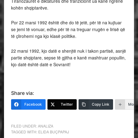
Tiranozaurët e diktaturës dhe tranzicionit ua kanë ngrënë
kohën shqiptarëve.
Por 22 marsi 1992 është dhe do të jetë, për të na kujtuar
se jemi të vonuar, edhe për të na treguar rrugën e lirisë që
të çlirohemi nga kjo klasë politike.
22 marsi 1992, kjo datë e shenjtë nuk i takon partisë, asnjë
partie shqiptare, sepse të gjitha e kanë mashtruar popullin,
kjo datë është datë e Sovranit!
Share via:
Facebook
Twitter
Copy Link
More
FILED UNDER:
ANALIZA
TAGGED WITH:
ELIDA BUÇPAPAJ