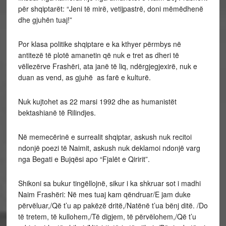
për shqiptarët: “Jeni të mirë, vetijpastrë, doni mëmëdhenë
dhe gjuhën tuaj!”
Por klasa politike shqiptare e ka kthyer përmbys në
antitezë të plotë amanetin që nuk e tret as dheri të
vëllezërve Frashëri, ata janë të liq, ndërgjegjexirë, nuk e
duan as vend, as gjuhë as farë e kulturë.
Nuk kujtohet as 22 marsi 1992 dhe as humanistët
bektashianë të Rilindjes.
Në memecërinë e surrealit shqiptar, askush nuk recitoi
ndonjë poezi të Naimit, askush nuk deklamoi ndonjë varg
nga Begati e Bujqësi apo “Fjalët e Qiririt”.
Shikoni sa bukur tingëllojnë, sikur i ka shkruar sot i madhi
Naim Frashëri: Në mes tuaj kam qëndruar/E jam duke
përvëluar,/Që t’u ap pakëzë dritë,/Natënë t’ua bënj ditë. /Do
të tretem, të kullohem,/Të digjem, të përvëlohem,/Që t’u