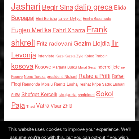
Jashari
dalip greca
Beqir Sina
Elida
Buçpapaj
Enver Bytyci
Elmi Berisha
Ermira Babamusta
Frank
Eugjen Merlika
Fahri Xharra
shkreli
Ilir
Gezim Llojdia
Fritz radovani
Levonja
Interviste
Kolec Traboini
Keze Kozeta Zylo
kosova
Kosove
nderroi jete
Marjana Bulku
ne
Murat Gecaj
Rafaela Prifti
Rafael
Nene Tereza
Kosove
presidenti Nishani
Floqi
Raimonda Moisiu
Ramiz Lushaj
reshat kripa
Sadik Elshani
Sokol
Shefqet Kercelli
shqiperia
shqiptaret
SHBA
Paja
Vatra
Visar Zhiti
Thaci
This website uses cookies to improve your experience. We'll
assume you're ok with this, but you can opt-out if you wish.