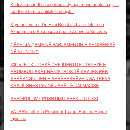
Kodi zakonor dhe isopolifonia dy nga monumentet e gjalla
madhështore të antikitetit shqiptar
Kryetari i Vatrës Dr. Elmi Berisha zhvilloi takim në
Akademinë e Shkencave dhe të Arteve të Kosovës
ÇËSHTJA ÇAME NË PARLAMENTIN E SHQIPËRISË
NË VITIN 1921
300 VJET KUJTESË DHE IDENTITET-TRYEZË E
RRUMBULLAKËT NË OSTROS TË KRAJËS PËR
SHPËRNGULJEN E ARBËRESHËVE NGA TREVA
KRAJË-SHESTAN NË ZARË TË DALMACISË
SHPOPULLIMI, PUSHTIMI I SHEKULLIT XXI
VATRA’s Letter to President Trump: End the Hague
Injustice