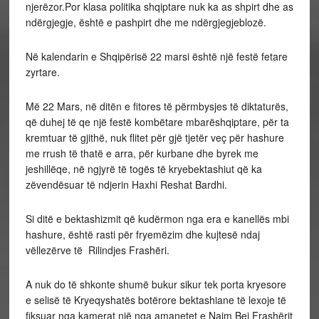
njerëzor.Por klasa politika shqiptare nuk ka as shpirt dhe as
ndërgjegje, është e pashpirt dhe me ndërgjegjeblozë.
Në kalendarin e Shqipërisë 22 marsi është një festë fetare
zyrtare.
Më 22 Mars, në ditën e fitores të përmbysjes të diktaturës,
që duhej të qe një festë kombëtare mbarëshqiptare, për ta
kremtuar të gjithë, nuk flitet për gjë tjetër veç për hashure
me rrush të thatë e arra, për kurbane dhe byrek me
jeshillëqe, në ngjyrë të togës të kryebektashiut që ka
zëvendësuar të ndjerin Haxhi Reshat Bardhi.
Si ditë e bektashizmit që kudërmon nga era e kanellës mbi
hashure, është rasti për fryemëzim dhe kujtesë ndaj
vëllezërve të Rilindjes Frashëri.
A nuk do të shkonte shumë bukur sikur tek porta kryesore
e selisë të Kryeqyshatës botërore bektashiane të lexoje të
fiksuar nga kamerat një nga amanetet e Naim Bej Frashërit