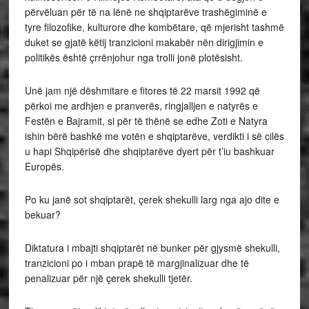
përvëluan për të na lënë ne shqiptarëve trashëgiminë e
tyre filozofike, kulturore dhe kombëtare, që mjerisht tashmë
duket se gjatë këtij tranzicioni makabër nën dirigjimin e
politikës është çrrënjohur nga trolli jonë plotësisht.
Unë jam një dëshmitare e fitores të 22 marsit 1992 që
përkoi me ardhjen e pranverës, ringjalljen e natyrës e
Festën e Bajramit, si për të thënë se edhe Zoti e Natyra
ishin bërë bashkë me votën e shqiptarëve, verdikti i së cilës
u hapi Shqipërisë dhe shqiptarëve dyert për t’iu bashkuar
Europës.
Po ku janë sot shqiptarët, çerek shekulli larg nga ajo dite e
bekuar?
Diktatura i mbajti shqiptarët në bunker për gjysmë shekulli,
tranzicioni po i mban prapë të margjinalizuar dhe të
penalizuar për një çerek shekulli tjetër.