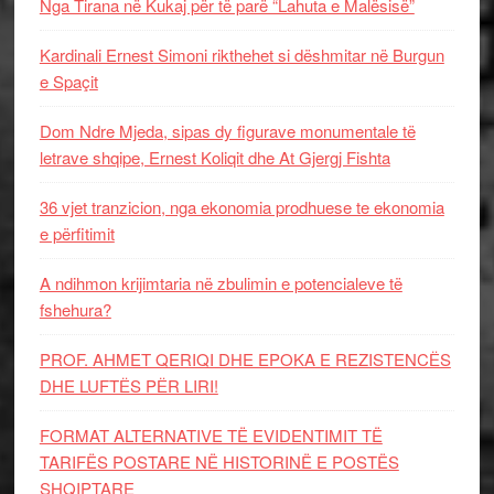
Nga Tirana në Kukaj për të parë “Lahuta e Malësisë”
Kardinali Ernest Simoni rikthehet si dëshmitar në Burgun
e Spaçit
Dom Ndre Mjeda, sipas dy figurave monumentale të
letrave shqipe, Ernest Koliqit dhe At Gjergj Fishta
36 vjet tranzicion, nga ekonomia prodhuese te ekonomia
e përfitimit
A ndihmon krijimtaria në zbulimin e potencialeve të
fshehura?
PROF. AHMET QERIQI DHE EPOKA E REZISTENCЁS
DHE LUFTЁS PЁR LIRI!
FORMAT ALTERNATIVE TË EVIDENTIMIT TË
TARIFËS POSTARE NË HISTORINË E POSTËS
SHQIPTARE