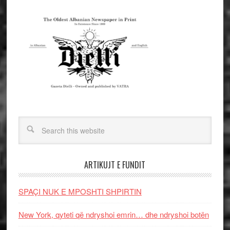
ARTIKUJT E FUNDIT
SPAÇI NUK E MPOSHTI SHPIRTIN
New York, qyteti që ndryshoi emrin… dhe ndryshoi botën