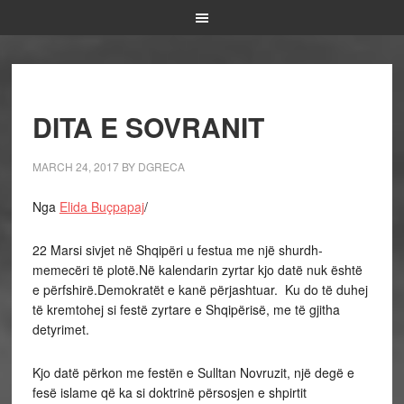
DITA E SOVRANIT
MARCH 24, 2017
BY
DGRECA
Nga
Elida Buçpapaj
/
22 Marsi sivjet në Shqipëri u festua me një shurdh-
memecëri të plotë.Në kalendarin zyrtar kjo datë nuk është
e përfshirë.Demokratët e kanë përjashtuar. Ku do të duhej
të kremtohej si festë zyrtare e Shqipërisë, me të gjitha
detyrimet.
Kjo datë përkon me festën e Sulltan Novruzit, një degë e
fesë islame që ka si doktrinë përsosjen e shpirtit