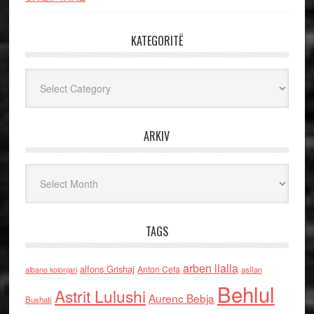
KATEGORITË
Kategoritë
ARKIV
Arkiv
TAGS
arben llalla
alfons Grishaj
Anton Cefa
asllan
albano kolonjari
Behlul
Astrit Lulushi
Aurenc Bebja
Bushati