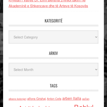
Akademinë e Shkencave dhe të Arteve të Kosovës
KATEGORITË
Kategoritë
ARKIV
Arkiv
TAGS
arben llalla
alfons Grishaj
Anton Cefa
asllan
albano kolonjari