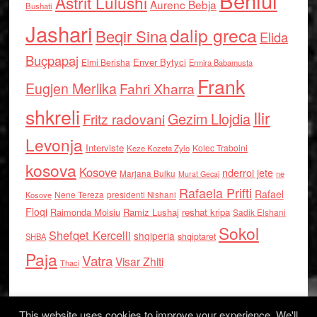
Behlul
Astrit Lulushi
Aurenc Bebja
Bushati
Jashari
dalip greca
Beqir Sina
Elida
Buçpapaj
Enver Bytyci
Elmi Berisha
Ermira Babamusta
Frank
Eugjen Merlika
Fahri Xharra
shkreli
Ilir
Gezim Llojdia
Fritz radovani
Levonja
Interviste
Kolec Traboini
Keze Kozeta Zylo
kosova
Kosove
nderroi jete
Marjana Bulku
ne
Murat Gecaj
Rafaela Prifti
Rafael
Nene Tereza
Kosove
presidenti Nishani
Floqi
Raimonda Moisiu
Ramiz Lushaj
reshat kripa
Sadik Elshani
Sokol
Shefqet Kercelli
shqiperia
shqiptaret
SHBA
Paja
Vatra
Visar Zhiti
Thaci
This website uses cookies to improve your experience. We'll