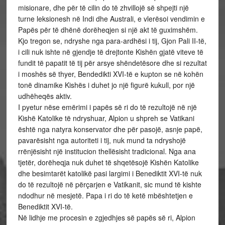
misionare, dhe për të cilin do të zhvillojë së shpejti një
turne leksionesh në Indi dhe Australi, e vlerësoi vendimin e
Papës për të dhënë dorëheqjen si një akt të guximshëm.
Kjo tregon se, ndryshe nga para-ardhësi i tij, Gjon Pali II-të,
i cili nuk ishte në gjendje të drejtonte Kishën gjatë viteve të
fundit të papatit të tij për arsye shëndetësore dhe si rezultat
i moshës së thyer, Bendedikti XVI-të e kupton se në kohën
tonë dinamike Kishës i duhet jo një figurë kukull, por një
udhëheqës aktiv.
I pyetur nëse emërimi i papës së ri do të rezultojë në një
Kishë Katolike të ndryshuar, Alpion u shpreh se Vatikani
është nga natyra konservator dhe për pasojë, asnje papë,
pavarësisht nga autoriteti i tij, nuk mund ta ndryshojë
rrënjësisht një institucion thellësisht tradicional. Nga ana
tjetër, dorëheqja nuk duhet të shqetësojë Kishën Katolike
dhe besimtarët katolikë pasi largimi i Benediktit XVI-të nuk
do të rezultojë në përçarjen e Vatikanit, sic mund të kishte
ndodhur në mesjetë. Papa i ri do të ketë mbështetjen e
Benediktit XVI-të.
Në lidhje me procesin e zgjedhjes së papës së ri, Alpion