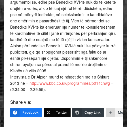
argumentoi se, edhe pse Benedikti XVI-të nuk do të ketë të
drejtën e votës, ai do të luaj një rol të rëndësishëm, edhe
pse në mënyrë indirekte, në seleksionimin e kandidatëve
dhe emërimin e pasardhësit të tij. Vlen të përmendet se
Benedikti XVI-të ka emëruar një numër të konsiderueshëm
të kardinalëve të cilët i janë mirënjohës për përkrahjen që u
ka dhënë dhe ndajnë me të të njëjtin vizion konservator.
Alpion përfundoi se Benediktit XVI-të nuk i ka pëlqyer kurrë
publiciteti, gjë që shpjegohet pjesërisht nga fakti që ai
është pikësëpari një dijetar. Disponimin e tij shkencore
shtron pyetjen se përse ai pranoi të merrte drejtimin e
Kishës në vitin 2005.
Intervista e Dr Alpion mund të ndiqet deri më 18 Shkurt
2013 në –
http://www.bbc.co.uk/
programmes/p014chwg
–
(2.34.00 – 2.39.55).
Share via:
Facebook
Twitter
Copy Link
More