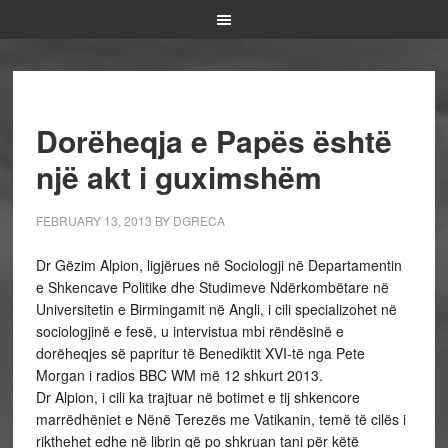
Dorëheqja e Papës është
një akt i guximshëm
FEBRUARY 13, 2013
BY
DGRECA
Dr Gëzim Alpion, ligjërues në Sociologji në Departamentin
e Shkencave Politike dhe Studimeve Ndërkombëtare në
Universitetin e Birmingamit në Angli, i cili specializohet në
sociologjinë e fesë, u intervistua mbi rëndësinë e
dorëheqjes së papritur të Benediktit XVI-të nga Pete
Morgan i radios BBC WM më 12 shkurt 2013.
Dr Alpion, i cili ka trajtuar në botimet e tij shkencore
marrëdhëniet e Nënë Terezës me Vatikanin, temë të cilës i
rikthehet edhe në librin që po shkruan tani për këtë