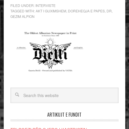
FILED UNDER:
INTERVISTE
TAGGED WITH:
AKT I GUXIMSHEM
,
DOREHEQJA E PAPES
,
DR
,
GEZIM ALPION
ARTIKUJT E FUNDIT