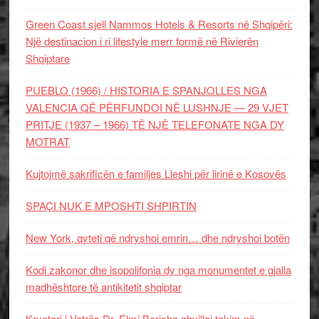
Green Coast sjell Nammos Hotels & Resorts në Shqipëri:
Një destinacion i ri lifestyle merr formë në Rivierën
Shqiptare
PUEBLO (1966) / HISTORIA E SPANJOLLES NGA
VALENCIA QË PËRFUNDOI NË LUSHNJE — 29 VJET
PRITJE (1937 – 1966) TË NJË TELEFONATE NGA DY
MOTRAT
Kujtojmë sakrificën e familjes Lleshi për lirinë e Kosovës
SPAÇI NUK E MPOSHTI SHPIRTIN
New York, qyteti që ndryshoi emrin… dhe ndryshoi botën
Kodi zakonor dhe isopolifonia dy nga monumentet e gjalla
madhështore të antikitetit shqiptar
Kryetari i Vatrës Dr. Elmi Berisha zhvilloi takim në