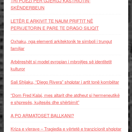
TRI POEZI PËR GJERGJ KASTRIOTIN-
SKËNDERBEUN
LETËR E ARKIVIT TE NAUM PRIFTIT NË
PERVJETORIN E PARE TE DRAGO SILIQIT
Oxhaku, nga elementi arkitektonik te simboli i trungut
familjar
Arbëreshët si model evropian i mbrojtjes së identitetit
kulturor
Sali Shijaku, “Diego Rivera” shqiptar i artit tonë kombëtar
“Dom Fred Kalaj, mes altarit dhe atdheut si hermeneutikë
e shpresës, kujtesës dhe shërbimit”
A PO ARMATOSET BALLKANI?
Kriza e vlerave – Tragjedia e vërtetë e tranzicionit shqiptar