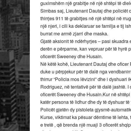
guximshëm një grabitje në një shtëpi të di
Simbas saj, Lieutenant Dautaj dhe policiët 
thirrjes 911 të grabitjes në një shtëpi në 
një njeri, i cili ka deklaruar se familja e tij 
burrat me armë zjarri dhe maska.
Gjatë aksionit të ndërhyrjes – pasi skuadra
derën e përparme, kan vepruar për të hyrë p
oficerët Sweeney dhe Husain.
Në këtë kohë, Lieutenant Dautaj dhe oficer 
duke u përpjekur për të dalë nga vendbanimi
thirrur “Policia mos lëvizini” dhe i dyshuari
Rodriguez, në tentativë për të dalë jashtë. 
oficerët Sweeney dhe Husain.Kur në shtëpi e
katër persona të lidhur dhe dy të dyshuar të 
Policët gjetën dy pistoleta gjysmë-automati
Kurse, viktimat ka pësuar dëmtime të lehta
e tretë , që brenda një muaji 3 oficerët shqi