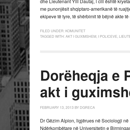
dhe Lieutenant Ylli Dautaj, i cili është krye
me punonjësit shqiptaro-amerikanë të ruajtj
ekipeve të tyre, të shërbimit të bëjnë akte 
FILED UNDER:
KOMUNITET
TAGGED WITH:
AKT I GUXIMSHEM
,
I POLICEVE
,
LIEUT
Dorëheqja e 
akt i guxims
FEBRUARY 13, 2013
BY
DGRECA
Dr Gëzim Alpion, ligjërues në Sociologji n
Ndërkombëtare në Universitetin e Birmingamit