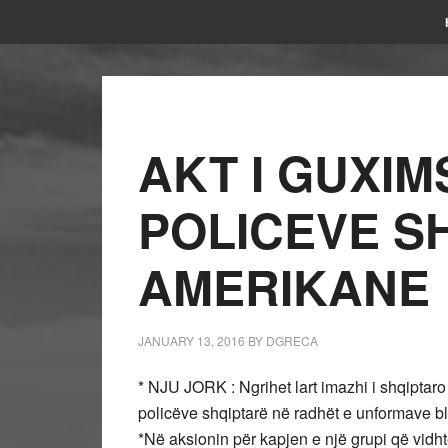
AKT I GUXIM
POLICEVE S
AMERIKANE
JANUARY 13, 2016
BY
DGRECA
* NJU JORK : Ngrihet lart imazhi i shqiptaro
policëve shqiptarë në radhët e unformave b
*Në aksionin për kapjen e një grupi që vidhte