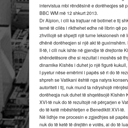
intervistua mbi rëndësinë e dorëheqjes së pa
BBC WM më 12 shkurt 2013.
Dr Alpion, i cili ka trajtuar në botimet e t
temë të cilës i rikthehet edhe në librin që po
zhvillojë së shpejti një turne leksionesh në 
dhënë dorëheqjen si një akt të guximshëm. Kj
II-të, i cili nuk ishte në gjendje të drejtonte K
shëndetësore dhe si rezultat i moshës së th
dinamike Kishës i duhet jo një figurë kukull
I pyetur nëse emërimi i papës së ri do të rez
shpreh se Vatikani është nga natyra konser
autoriteti i tij, nuk mund ta ndryshojë rrënjës
dorëheqja nuk duhet të shqetësojë Kishën Ka
XVI-të nuk do të rezultojë në përçarjen e Va
do të ketë mbështetjen e Benediktit XVI-të.
Në lidhje me procesin e zgjedhjes së papës 
nuk do të ketë të drejtën e votës, ai do të l