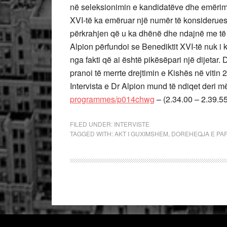
në seleksionimin e kandidatëve dhe emërimin
XVI-të ka emëruar një numër të konsideruesh
përkrahjen që u ka dhënë dhe ndajnë me të t
Alpion përfundoi se Benediktit XVI-të nuk i k
nga fakti që ai është pikësëpari një dijetar.
pranoi të merrte drejtimin e Kishës në vitin 
Intervista e Dr Alpion mund të ndiqet deri 
programmes/p014chwg
– (2.34.00 – 2.39.55
FILED UNDER:
INTERVISTE
TAGGED WITH:
AKT I GUXIMSHEM
,
DOREHEQJA E PA