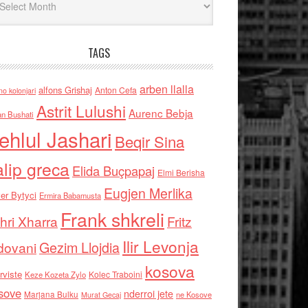
TAGS
arben llalla
alfons Grishaj
Anton Cefa
no kolonjari
Astrit Lulushi
Aurenc Bebja
an Bushati
ehlul Jashari
Beqir Sina
alip greca
Elida Buçpapaj
Elmi Berisha
Eugjen Merlika
er Bytyci
Ermira Babamusta
Frank shkreli
hri Xharra
Fritz
Ilir Levonja
Gezim Llojdia
dovani
kosova
rviste
Kolec Traboini
Keze Kozeta Zylo
sove
nderroi jete
Marjana Bulku
ne Kosove
Murat Gecaj