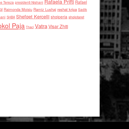
Rafaela Prifti
Rafael
e Tereza
presidenti Nishani
qi
Raimonda Moisiu
Ramiz Lushaj
reshat kripa
Sadik
Shefqet Kercelli
shqiperia
hani
shqiptaret
SHBA
kol Paja
Vatra
Visar Zhiti
Thaci