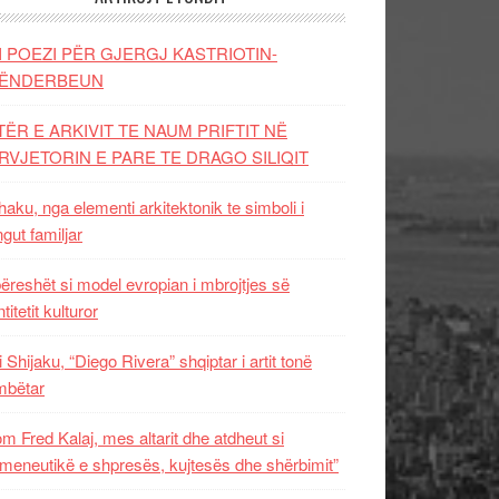
I POEZI PËR GJERGJ KASTRIOTIN-
ËNDERBEUN
TËR E ARKIVIT TE NAUM PRIFTIT NË
RVJETORIN E PARE TE DRAGO SILIQIT
aku, nga elementi arkitektonik te simboli i
ngut familjar
ëreshët si model evropian i mbrojtjes së
titetit kulturor
i Shijaku, “Diego Rivera” shqiptar i artit tonë
mbëtar
m Fred Kalaj, mes altarit dhe atdheut si
meneutikë e shpresës, kujtesës dhe shërbimit”