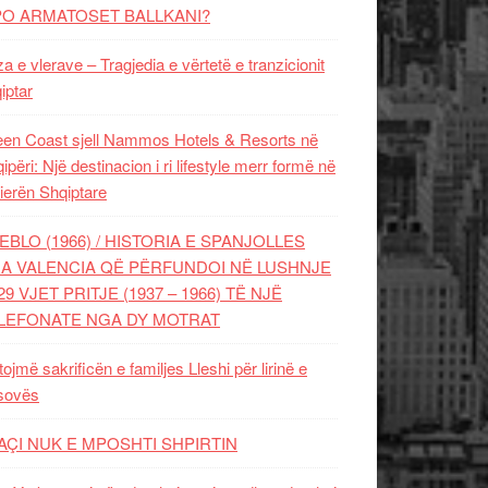
PO ARMATOSET BALLKANI?
za e vlerave – Tragjedia e vërtetë e tranzicionit
iptar
en Coast sjell Nammos Hotels & Resorts në
ipëri: Një destinacion i ri lifestyle merr formë në
ierën Shqiptare
EBLO (1966) / HISTORIA E SPANJOLLES
A VALENCIA QË PËRFUNDOI NË LUSHNJE
29 VJET PRITJE (1937 – 1966) TË NJË
LEFONATE NGA DY MOTRAT
tojmë sakrificën e familjes Lleshi për lirinë e
sovës
AÇI NUK E MPOSHTI SHPIRTIN