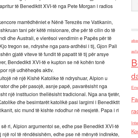
pritur të Benediktit XVI-të nga Pete Morgan i radios
ij shkencore marrëdhëniet e Nënë Terezës me Vatikanin,
 shkruan tani për këtë misionare, dhe për të cilin do të
Indi dhe Australi, e vlerësoi vendimin e Papës për të
alba
o tregon se, ndryshe nga para-ardhësi i tij, Gjon Pali
asll
ishën gjatë viteve të fundit të papatit të tij për arsye
B
yer, Bendedikti XVI-të e kupton se në kohën tonë
, por një udhëheqës aktiv.
d
ultojë në një Kishë Katolike të ndryshuar, Alpion u
vator dhe për pasojë, asnje papë, pavarësisht nga
Env
isht një institucion thellësisht tradicional. Nga ana tjetër,
Fa
tolike dhe besimtarët katolikë pasi largimi i Benediktit
tikanit, sic mund të kishte ndodhur në mesjetë. Papa i ri
ra
Inte
së ri, Alpion argumentoi se, edhe pse Benedikti XVI-të
Ko
uaj një rol të rëndësishëm, edhe pse në mënyrë indirekte,