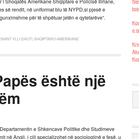
tar i Shoqatës Amerikane Shqiptare e Policisë Iliriane,
New
bot
es së rendit, në uniformat blu të NYPD,si pjesë e
të gunximshme për të shpëtuar jetën e qytetarëve”.
Kod
e g
ENANT YLLI DAUTI
,
SHQIPTARO-AMERIKANE
Kry
Aka
Ko
Papës është një
hëm
Kat
ë Departamentin e Shkencave Politike dhe Studimeve
Ark
 në Angli, i cili specializohet në sociologjinë e fesë, u