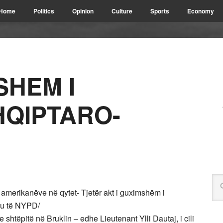
Home
Politics
Opinion
Culture
Sports
Economy
SHEM I
HQIPTARO-
 amerikanëve në qytet- Tjetër akt i guximshëm i
lu të NYPD/
 shtëpitë në Bruklin – edhe Lieutenant Ylli Dautaj, i cili