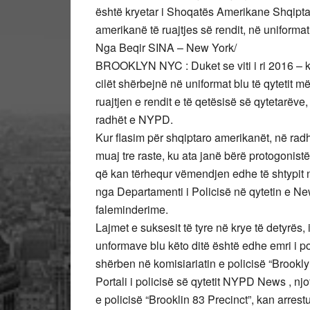
është kryetar i Shoqatës Amerikane Shqiptare
amerikanë të ruajtjes së rendit, në uniforma
Nga Beqir SINA – New York/
BROOKLYN NYC : Duket se viti i ri 2016 – ka
cilët shërbejnë në uniformat blu të qytetit 
ruajtjen e rendit e të qetësisë së qytetarë
radhët e NYPD.
Kur flasim për shqiptaro amerikanët, në rad
muaj tre raste, ku ata janë bërë protogonis
që kan tërhequr vëmendjen edhe të shtypit nju
nga Departamenti i Policisë në qytetin e New
faleminderime.
Lajmet e suksesit të tyre në krye të detyrës
unformave blu këto ditë është edhe emri i pol
shërben në komisiariatin e policisë “Brookly
Portali i policisë së qytetit NYPD News , nj
e policisë “Brooklin 83 Precinct”, kan arrestu