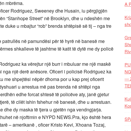
elën mbrëma.
A 
oficer Rodriguez, Sweeney dhe Husain, iu përgjigjën
Kri
rrugën “Stanhope Street” në Brooklyn, dhe u ndeshën me
shq
ishte duke u mbajtur “rob” brenda shtëpisë së tij – nga tre
Gre
 e patrullës në pamundësi për të hyrë në banesë me
Shq
ërmes shkalleve të jashtme të katit të dytë me dy policë
Riv
Rodriguez ka vërejtur një burr i mbuluar me një maskë
PU
 nga një derë anësore. Oficeri i policisë Rodriguez ka
NG
— 
 iku me shpejtësi nëpër dhoma por u kap prej oficerit
TE
I dyshuari u arrestua më pas brenda në shtëpi nga
rdhën edhe forcat shtesë të policëve aty, janë gjetur
Kuj
tjerë, të cilët ishin fshehur në banesë, dhe u arrestuan.
Ko
ke dhe dy maska të tjera u gjetën nga vendngjarja.
, thuhet në njoftimin e NYPD NEWS.Pra, kjo është hera
SP
ptarë – amerikanë , oficer Kristo Kevi, Xhoana Tozaj,