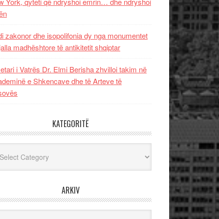
 York, qyteti që ndryshoi emrin… dhe ndryshoi
ën
i zakonor dhe isopolifonia dy nga monumentet
jalla madhështore të antikitetit shqiptar
etari i Vatrës Dr. Elmi Berisha zhvilloi takim në
deminë e Shkencave dhe të Arteve të
sovës
KATEGORITË
egoritë
ARKIV
iv