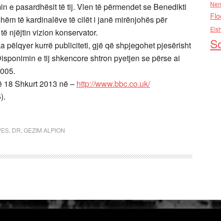
Nen
 e pasardhësit të tij. Vlen të përmendet se Benedikti
Flo
ëm të kardinalëve të cilët i janë mirënjohës për
Els
ë njëjtin vizion konservator.
So
a pëlqyer kurrë publiciteti, gjë që shpjegohet pjesërisht
 Disponimin e tij shkencore shtron pyetjen se përse ai
2005.
më 18 Shkurt 2013 në –
http://www.bbc.co.uk/
).
PES
,
DR
,
GEZIM ALPION