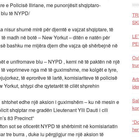
 e Policisë Iliriane, me punonjësit shqiptaro-
t blu të NYPD/
TR
SK
 nisur shumë mirë për djemtë e vajzat shqiptare, të
LE
më të madh në botë – New Yorkut – ditën e natën për
PE
ve, së bashku me mijëra djem dhe vajza që shërbejnë në
Oxh
hët e unifromave blu – NYPD , kemi në të paktën në një
tru
të të veprimeve nga më të guximshme, me kolgët e tyre,
jorkez, të eprorëve të lartë, komisiariteve të policisë
Arb
 Yorkut, shtypi dhe qytetarët të cilët shprehin
iden
Sal
, i shtohet edhe një aksion i guximshëm – ku në mesin e
ko
icit shqiptar me gradën Lieutenant Ylli Dauti i cili
n’s 83 Precinct”
“Do
ofton sot se oficerët NYPD të shërbimit në komisiariatin
her
ar tre burra , duke iu përgjigjur me një aksion të