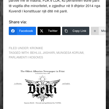
partive më të madha, PDK e LDK, ku përfshihen edhe parti
të vogëla dhe minoritetet, e zgjedhur në 9 dhjetor 2014 nga
Kuvendi i konstituuar një ditë më parë.
Share via:
Facebook
Twitter
Copy Link
More
FILED UNDER:
KRONIKE
TAGGED WITH:
BEHLUL JASHARI
,
MUNGESA KORUMI
,
PARLAMENTI I KOSOVES