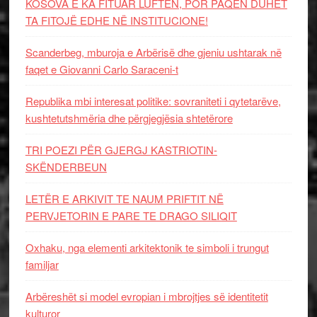
KOSOVA E KA FITUAR LUFTËN, POR PAQEN DUHET
TA FITOJË EDHE NË INSTITUCIONE!
Scanderbeg, mburoja e Arbërisë dhe gjeniu ushtarak në
faqet e Giovanni Carlo Saraceni-t
Republika mbi interesat politike: sovraniteti i qytetarëve,
kushtetutshmëria dhe përgjegjësia shtetërore
TRI POEZI PËR GJERGJ KASTRIOTIN-
SKËNDERBEUN
LETËR E ARKIVIT TE NAUM PRIFTIT NË
PERVJETORIN E PARE TE DRAGO SILIQIT
Oxhaku, nga elementi arkitektonik te simboli i trungut
familjar
Arbëreshët si model evropian i mbrojtjes së identitetit
kulturor