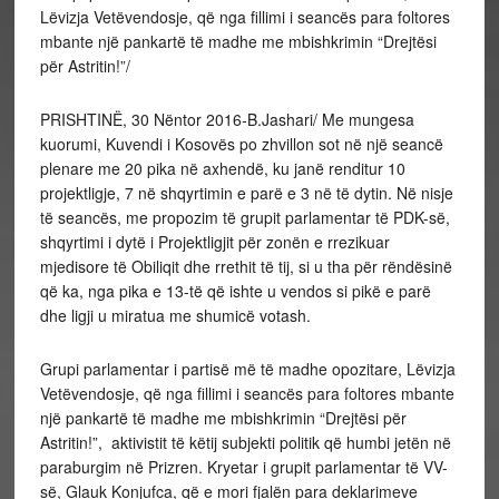
Lëvizja Vetëvendosje, që nga fillimi i seancës para foltores
mbante një pankartë të madhe me mbishkrimin “Drejtësi
për Astritin!”/
PRISHTINË, 30 Nëntor 2016-B.Jashari/ Me mungesa
kuorumi, Kuvendi i Kosovës po zhvillon sot në një seancë
plenare me 20 pika në axhendë, ku janë renditur 10
projektligje, 7 në shqyrtimin e parë e 3 në të dytin. Në nisje
të seancës, me propozim të grupit parlamentar të PDK-së,
shqyrtimi i dytë i Projektligjit për zonën e rrezikuar
mjedisore të Obiliqit dhe rrethit të tij, si u tha për rëndësinë
që ka, nga pika e 13-të që ishte u vendos si pikë e parë
dhe ligji u miratua me shumicë votash.
Grupi parlamentar i partisë më të madhe opozitare, Lëvizja
Vetëvendosje, që nga fillimi i seancës para foltores mbante
një pankartë të madhe me mbishkrimin “Drejtësi për
Astritin!”, aktivistit të këtij subjekti politik që humbi jetën në
paraburgim në Prizren. Kryetar i grupit parlamentar të VV-
së, Glauk Konjufca, që e mori fjalën para deklarimeve