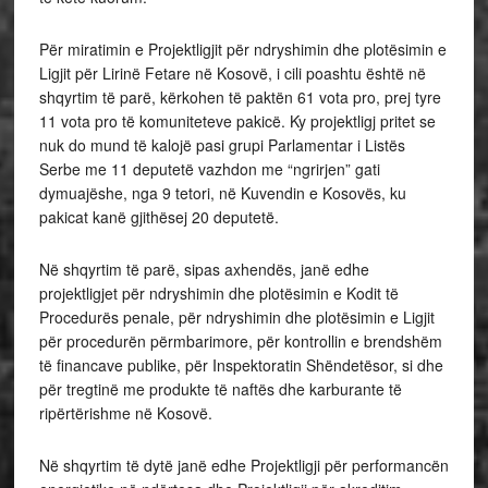
Për miratimin e Projektligjit për ndryshimin dhe plotësimin e
Ligjit për Lirinë Fetare në Kosovë, i cili poashtu është në
shqyrtim të parë, kërkohen të paktën 61 vota pro, prej tyre
11 vota pro të komuniteteve pakicë. Ky projektligj pritet se
nuk do mund të kalojë pasi grupi Parlamentar i Listës
Serbe me 11 deputetë vazhdon me “ngrirjen” gati
dymuajëshe, nga 9 tetori, në Kuvendin e Kosovës, ku
pakicat kanë gjithësej 20 deputetë.
Në shqyrtim të parë, sipas axhendës, janë edhe
projektligjet për ndryshimin dhe plotësimin e Kodit të
Procedurës penale, për ndryshimin dhe plotësimin e Ligjit
për procedurën përmbarimore, për kontrollin e brendshëm
të financave publike, për Inspektoratin Shëndetësor, si dhe
për tregtinë me produkte të naftës dhe karburante të
ripërtërishme në Kosovë.
Në shqyrtim të dytë janë edhe Projektligji për performancën