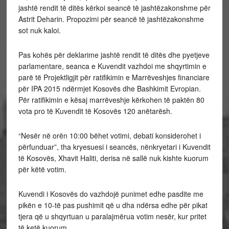
jashtë rendit të ditës kërkoi seancë të jashtëzakonshme për
Astrit Deharin. Propozimi për seancë të jashtëzakonshme
sot nuk kaloi.
Pas kohës për deklarime jashtë rendit të ditës dhe pyetjeve
parlamentare, seanca e Kuvendit vazhdoi me shqyrtimin e
parë të Projektligjit për ratifikimin e Marrëveshjes financiare
për IPA 2015 ndërmjet Kosovës dhe Bashkimit Evropian.
Për ratifikimin e kësaj marrëveshje kërkohen të paktën 80
vota pro të Kuvendit të Kosovës 120 anëtarësh.
“Nesër në orën 10:00 bëhet votimi, debati konsiderohet i
përfunduar”, tha kryesuesi i seancës, nënkryetari i Kuvendit
të Kosovës, Xhavit Haliti, derisa në sallë nuk kishte kuorum
për këtë votim.
Kuvendi i Kosovës do vazhdojë punimet edhe pasdite me
pikën e 10-të pas pushimit që u dha ndërsa edhe për pikat
tjera që u shqyrtuan u paralajmërua votim nesër, kur pritet
të ketë kuorum.