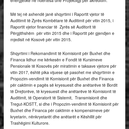
energjetike në ndërtesa dhe Projektligji për akreditim.
Më tej në axhendë janë shqyrtimi i Raportit vjetor të
Auditimit të Zyrës Kombëtare të Auditimit për vitin 2015, i
Raportit vjetor financiar të Zyrës së Auditorit të
Përgjithshëm për vitin 2015 dhe i Raportit për gjendjen e
mjedisit në Kosovë për vitin 2015.
Shqyrtimi i Rekomandimit të Komisionit për Buxhet dhe
Financa lidhur me kërkesën e Fondit të Kursimeve
Pensionale të Kosovës për miratimin e taksave vjetore për
vitin 2017, është pika vijuese që pasohet me shqyrtimin e
Propozim-vendimit të Komisionit për Buxhet dhe Financa
për caktimin e pagës së kryesuesit dhe anëtarëve të Bordit
të Drejtorëve, të kryesuesit dhe anëtarëve të Komisionit të
Auditimit, të Operatorit të Sistemit, Transmisionit dhe
Tregut-KOSTT, si dhe i Propozim-vendimit të Komisionit për
Buxhet dhe Financa për caktimin e kompensimeve për
kryetarin, nënkryetarët dhe anëtarët e Këshillit për
Trashëgimi Kulturore.