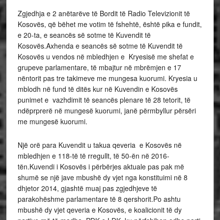
Zgjedhja e 2 anëtarëve të Bordit të Radio Televizionit të
Kosovës, që bëhet me votim të fshehtë, është pika e fundit,
e 20-ta, e seancës së sotme të Kuvendit të
Kosovës.Axhenda e seancës së sotme të Kuvendit të
Kosovës u vendos në mbledhjen e Kryesisë me shefat e
grupeve parlamentare, të mbajtur në mbrëmjen e 17
nëntorit pas tre takimeve me mungesa kuorumi. Kryesia u
mblodh në fund të ditës kur në Kuvendin e Kosovës
punimet e vazhdimit të seancës plenare të 28 tetorit, të
ndëprprerë në mungesë kuorumi, janë përmbyllur përsëri
me mungesë kuorumi.
Një orë para Kuvendit u takua qeveria e Kosovës në
mbledhjen e 118-të të rregullt, të 50-ën në 2016-
tën.Kuvendi i Kosovës i përbërjes aktuale pas pak më
shumë se një jave mbushë dy vjet nga konstituimi në 8
dhjetor 2014, gjashtë muaj pas zgjedhjeve të
parakohëshme parlamentare të 8 qershorit.Po ashtu
mbushë dy vjet qeveria e Kosovës, e koalicionit të dy