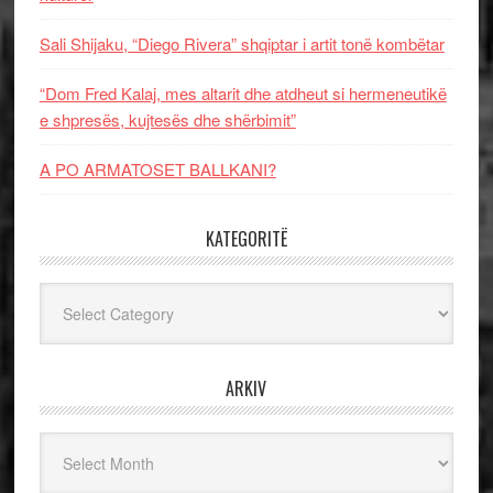
Sali Shijaku, “Diego Rivera” shqiptar i artit tonë kombëtar
“Dom Fred Kalaj, mes altarit dhe atdheut si hermeneutikë
e shpresës, kujtesës dhe shërbimit”
A PO ARMATOSET BALLKANI?
KATEGORITË
Kategoritë
ARKIV
Arkiv