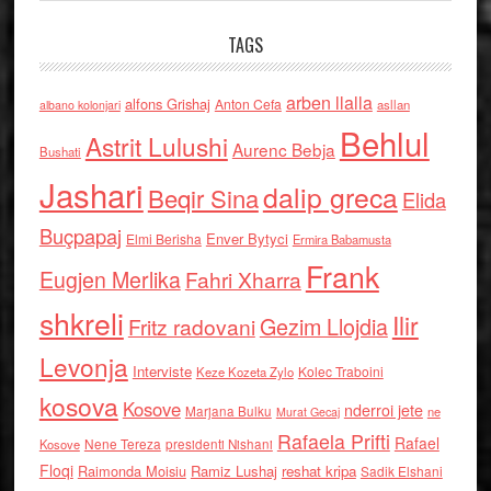
TAGS
arben llalla
alfons Grishaj
Anton Cefa
asllan
albano kolonjari
Behlul
Astrit Lulushi
Aurenc Bebja
Bushati
Jashari
dalip greca
Beqir Sina
Elida
Buçpapaj
Enver Bytyci
Elmi Berisha
Ermira Babamusta
Frank
Eugjen Merlika
Fahri Xharra
shkreli
Ilir
Gezim Llojdia
Fritz radovani
Levonja
Interviste
Kolec Traboini
Keze Kozeta Zylo
kosova
Kosove
nderroi jete
Marjana Bulku
ne
Murat Gecaj
Rafaela Prifti
Rafael
Nene Tereza
Kosove
presidenti Nishani
Floqi
Raimonda Moisiu
Ramiz Lushaj
reshat kripa
Sadik Elshani