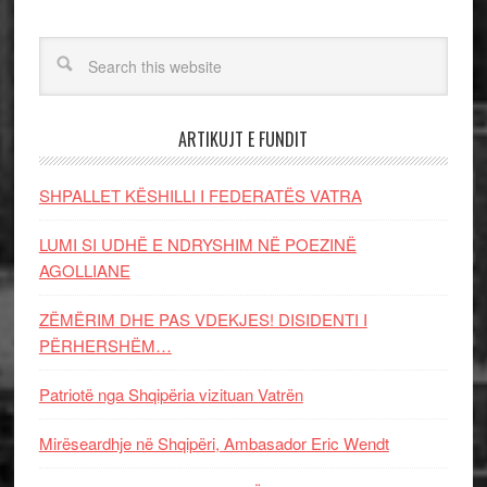
ARTIKUJT E FUNDIT
SHPALLET KËSHILLI I FEDERATËS VATRA
LUMI SI UDHË E NDRYSHIM NË POEZINË
AGOLLIANE
ZËMËRIM DHE PAS VDEKJES! DISIDENTI I
PËRHERSHËM…
Patriotë nga Shqipëria vizituan Vatrën
Mirëseardhje në Shqipëri, Ambasador Eric Wendt