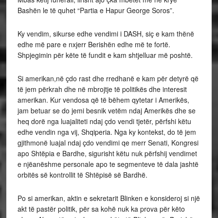
Bashën le të quhet “Partia e Hapur George Soros”.
Ky vendim, sikurse edhe vendimi i DASH, siç e kam thënë
edhe më pare e nxjerr Berishën edhe më te fortë.
Shpjegimin për këte të fundit e kam shtjelluar më poshtë.
Si amerikan,në çdo rast dhe rredhanë e kam për detyrë që
të jem përkrah dhe në mbrojtje të politikës dhe interesit
amerikan. Kur vendosa që të bëhem qytetar i Amerikës,
jam betuar se do jemi besnik vetëm ndaj Amerikës dhe se
heq dorë nga luajaliteti ndaj çdo vendi tjetër, përfshi këtu
edhe vendin nga vij, Shqiperia. Nga ky kontekst, do të jem
gjithmonë luajal ndaj çdo vendimi qe merr Senati, Kongresi
apo Shtëpia e Bardhe, sigurisht këtu nuk përfshij vendimet
e njëanëshme personale apo te segmenteve të dala jashtë
orbitës së kontrollit të Shtëpisë së Bardhë.
Po si amerikan, aktin e sekretarit Blinken e konsideroj si një
akt të pastër politik, për sa kohë nuk ka prova për këto