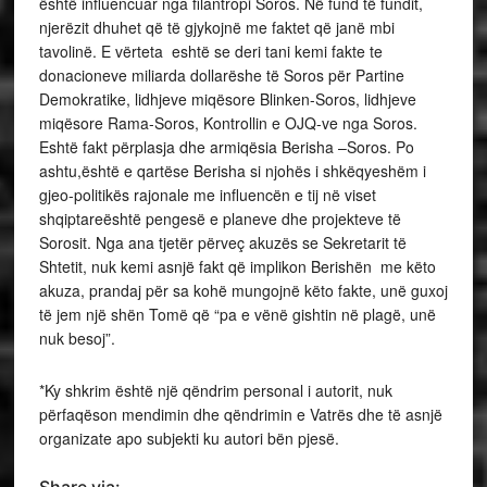
është influencuar nga filantropi Soros. Në fund të fundit,
njerëzit dhuhet që të gjykojnë me faktet që janë mbi
tavolinë. E vërteta eshtë se deri tani kemi fakte te
donacioneve miliarda dollarëshe të Soros për Partine
Demokratike, lidhjeve miqësore Blinken-Soros, lidhjeve
miqësore Rama-Soros, Kontrollin e OJQ-ve nga Soros.
Eshtë fakt përplasja dhe armiqësia Berisha –Soros. Po
ashtu,është e qartëse Berisha si njohës i shkëqyeshëm i
gjeo-politikës rajonale me influencën e tij në viset
shqiptareështë pengesë e planeve dhe projekteve të
Sorosit. Nga ana tjetër përveç akuzës se Sekretarit të
Shtetit, nuk kemi asnjë fakt që implikon Berishën me këto
akuza, prandaj për sa kohë mungojnë këto fakte, unë guxoj
të jem një shën Tomë që “pa e vënë gishtin në plagë, unë
nuk besoj”.
*Ky shkrim është një qëndrim personal i autorit, nuk
përfaqëson mendimin dhe qëndrimin e Vatrës dhe të asnjë
organizate apo subjekti ku autori bën pjesë.