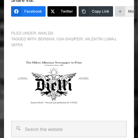
Share via:
Facebook
Twitter
Copy Link
More
FILED UNDER:
ANALIZA
TAGGED WITH:
BERISHA
,
USA-SHQIPERI
,
VALENTIN LUMAJ
,
VATRA