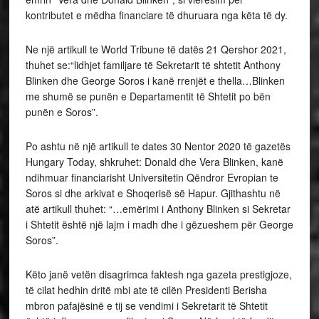
kontributet e mëdha financiare të dhuruara nga këta të dy.
Ne një artikull te World Tribune të datës 21 Qershor 2021,
thuhet se:“lidhjet familjare të Sekretarit të shtetit Anthony
Blinken dhe George Soros i kanë rrenjët e thella…Blinken
me shumë se punën e Departamentit të Shtetit po bën
punën e Soros”.
Po ashtu në një artikull te dates 30 Nentor 2020 të gazetës
Hungary Today, shkruhet: Donald dhe Vera Blinken, kanë
ndihmuar financiarisht Universitetin Qëndror Evropian te
Soros si dhe arkivat e Shoqerisë së Hapur. Gjithashtu në
atë artikull thuhet: “…emërimi i Anthony Blinken si Sekretar
i Shtetit është një lajm i madh dhe i gëzueshem për George
Soros”.
Këto janë vetën disagrimca faktesh nga gazeta prestigjoze,
të cilat hedhin dritë mbi ate të cilën Presidenti Berisha
mbron pafajësinë e tij se vendimi i Sekretarit të Shtetit