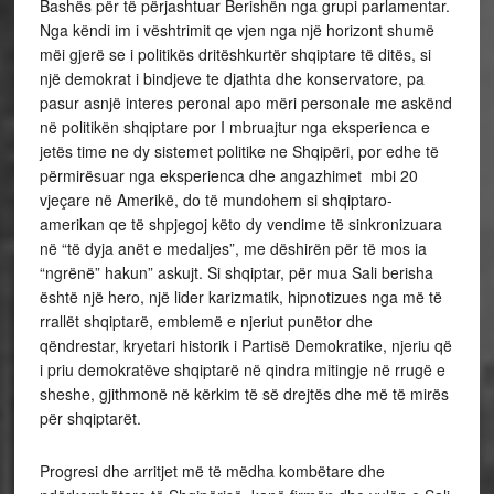
Bashës për të përjashtuar Berishën nga grupi parlamentar.
Nga këndi im i vështrimit qe vjen nga një horizont shumë
mëi gjerë se i politikës dritëshkurtër shqiptare të ditës, si
një demokrat i bindjeve te djathta dhe konservatore, pa
pasur asnjë interes peronal apo mëri personale me askënd
në politikën shqiptare por I mbruajtur nga eksperienca e
jetës time ne dy sistemet politike ne Shqipëri, por edhe të
përmirësuar nga eksperienca dhe angazhimet mbi 20
vjeçare në Amerikë, do të mundohem si shqiptaro-
amerikan qe të shpjegoj këto dy vendime të sinkronizuara
në “të dyja anët e medaljes”, me dëshirën për të mos ia
“ngrënë” hakun” askujt. Si shqiptar, për mua Sali berisha
është një hero, një lider karizmatik, hipnotizues nga më të
rrallët shqiptarë, emblemë e njeriut punëtor dhe
qëndrestar, kryetari historik i Partisë Demokratike, njeriu që
i priu demokratëve shqiptarë në qindra mitingje në rrugë e
sheshe, gjithmonë në kërkim të së drejtës dhe më të mirës
për shqiptarët.
Progresi dhe arritjet më të mëdha kombëtare dhe