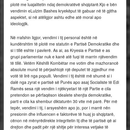
plotë me luajalitetin ndaj demokratëvë shqiptarë.Kjo e bën
vendimin eLulzim Bashes kryekëput të gabuar në të gjitha
aspektet, si në atëligjor ashtu edhe atë moral apo
ideologjik.
Në rrafshin ligjor, vendimi i tij personal është në
kundërshtim të plotë me statutin e Partisë Demokratike dhe
si i tillë eshte i pavlerë. As ai, as Kryesia e Partisë e as
grupi parlamentar nuk e kanë atë fuqi të marrin njëvendim
të tillë. Vetëm Këshilli Kombëtar me votim dhe mazhorancë
absolute mund të përjashtojë një deputet të zgjedhur me
votë të lirë nga populli. Vendimi i tij është më shumë si i
dalë nga zyrat e partisë së Punës apo asaj Socialiste të Edi
Ramës sesa një vendim i njëkryetari të një Partie e cila
pretendon se përfaqëson idealete shenjta demokratike,
parti e cila ka shembur diktaturën 30 vite më parë. Për më
tepër, vendimi i tij, i arsyeshëm apo jo, por i marrë nën
presionin dhe influencen e faktorëve të huaj jo shqiptarë,
cënon në mënyrëdirekte integritetin tij dhe të partisë që ai
drejton dhe padit për një shitje për interesa vetjake të