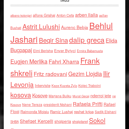
arben llalla
alfons Grishaj
Anton Cefa
asllan
albano kolonjari
Behlul
Astrit Lulushi
Aurenc Bebja
Bushati
Jashari
dalip greca
Beqir Sina
Elida
Buçpapaj
Enver Bytyci
Elmi Berisha
Ermira Babamusta
Frank
Eugjen Merlika
Fahri Xharra
shkreli
Ilir
Gezim Llojdia
Fritz radovani
Levonja
Interviste
Kolec Traboini
Keze Kozeta Zylo
kosova
Kosove
nderroi jete
Marjana Bulku
ne
Murat Gecaj
Rafaela Prifti
Rafael
Nene Tereza
Kosove
presidenti Nishani
Floqi
Raimonda Moisiu
Ramiz Lushaj
reshat kripa
Sadik Elshani
Sokol
Shefqet Kercelli
shqiperia
shqiptaret
SHBA