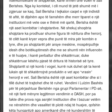
ndërkombëtare të Shqipërisë, kanë firmën dhe vulën e Sali
Berishes. Nga ky kontekst, i cili mund të jetë shumë më i
zgjeruar se kaq, Sali Berisha i tejkalon caqet e një individi
të aftë, të dijshëm apo të famshëm dhe merr tiparet e një
institucioni më vete ose e thënë më qartë, Berisha është
një aset kombëtar i shqiptarëve. Në shekuj shoqëria
shqiptare ka prodhuar shume figura të ndritura dhe heronj,
të cilët kanë kryer vepra dhe punë të mira për kombin e
tyre, dhe po shqiptarët për arsye meskine, mospërputhje
idesh dhe botëkuptimesh dhe me se shumti nën influencën
e të huajve, i kanë perbaltur dhe shkatërruar, duke
shkatërruar kështu pjesë të dritura të historisë së tyre.
Shqiptarët si një komb i vogel, kurrë nuk duhet që ta kenë
luksin që të shkatërrojnë produktin e vet apo “vrasin”
heronjt e vet. Sali Berisha është një aset kombëtar dhe si i
tillë duhet të trajtohet dhe të ruhet. Vendimi i Lulzim Bashës
për të përjashtuar Berishën nga grupi Parlamentar i PD-së,
në një farë mënyre legjitimon vendimin e DASH, por pa
fakte dhe prova nga asnjëri institucion dhe i bazuar vetëm
ne nënshtrim dhe vasalitet të plotë ndaj të huajve, qofshin
këta hungarëzë apo amerikanë dhe në kundershtim të