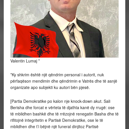
Valentin Lumaj *
*Ky shkrim është një qëndrim personal i autorit, nuk
përfaqëson mendimin dhe qëndrimin e Vatrës dhe të asnjë
organizate apo subjekti ku autori bën pjesë.
[Partia Demokratike po kalon nje knock-down akut. Sali
Berisha dhe forcat e vërteta të djathta kanë dy rrugë: ose
të mblidhen bashkë dhe të rrëzojnë renegatin Basha dhe të
rifitojnë integritetin e Partisë Demokratike, ose le të
mblidhen dhe t’i bëjnë një funeral dinjitoz Partisë