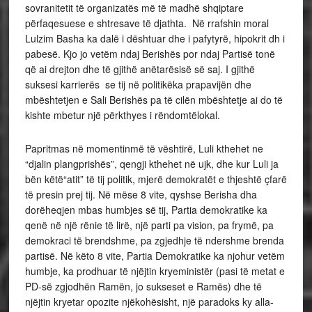
sovranitetit të organizatës më të madhë shqiptare
përfaqesuese e shtresave të djathta. Në rrafshin moral
Lulzim Basha ka dalë i dështuar dhe i pafytyrë, hipokrit dh i
pabesë. Kjo jo vetëm ndaj Berishës por ndaj Partisë tonë
që ai drejton dhe të gjithë anëtarësisë së saj. I gjithë
suksesi karrierës se tij në politikëka prapavijën dhe
mbështetjen e Sali Berishës pa të cilën mbështetje ai do të
kishte mbetur një përkthyes i rëndomtëlokal.
Papritmas në momentinmë të vështirë, Luli kthehet ne
“djalin plangprishës”, qengji kthehet në ujk, dhe kur Luli ja
bën këtë“atit” të tij politik, mjerë demokratët e thjeshtë çfarë
të presin prej tij. Në mëse 8 vite, qyshse Berisha dha
dorëheqjen mbas humbjes së tij, Partia demokratike ka
qenë në një rënie të lirë, një parti pa vision, pa frymë, pa
demokraci të brendshme, pa zgjedhje të ndershme brenda
partisë. Në këto 8 vite, Partia Demokratike ka njohur vetëm
humbje, ka prodhuar të njëjtin kryeministër (pasi të metat e
PD-së zgjodhën Ramën, jo sukseset e Ramës) dhe të
njëjtin kryetar opozite njëkohësisht, një paradoks ky alla-