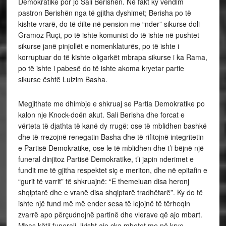
Demokratike por jo Sali Berishën. Në fakt ky vendim
pastron Berishën nga të gjitha dyshimet; Berisha po të
kishte vrarë, do të dilte në pension me “nder” sikurse doli
Gramoz Ruçi, po të ishte komunist do të ishte në pushtet
sikurse janë pinjollët e nomenklaturës, po të ishte i
korruptuar do të kishte oligarkët mbrapa sikurse i ka Rama,
po të ishte i pabesë do të ishte akoma kryetar partie
sikurse është Lulzim Basha.
Megjithate me dhimbje e shkruaj se Partia Demokratike po
kalon nje Knock-doën akut. Sali Berisha dhe forcat e
vërteta të djathta të kanë dy rrugë: ose të mblidhen bashkë
dhe të rrezojnë renegatin Basha dhe të rifitojnë integritetin
e Partisë Demokratike, ose le të mblidhen dhe t’i bëjnë një
funeral dinjitoz Partisë Demokratike, t’i japin nderimet e
fundit me të gjitha respektet siç e meriton, dhe në epitafin e
“gurit të varrit” të shkruajnë: “E themeluan disa heronj
shqiptarë dhe e vranë disa shqiptarë tradhëtarë”. Ky do të
ishte një fund më më ender sesa të lejojnë të tërheqin
zvarrë apo përçudnojnë partinë dhe vlerave që ajo mbart.
Mbas këtij funerali, lirisht ajo çka mbetet me në krye