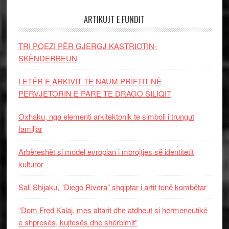
ARTIKUJT E FUNDIT
TRI POEZI PËR GJERGJ KASTRIOTIN-
SKËNDERBEUN
LETËR E ARKIVIT TE NAUM PRIFTIT NË
PERVJETORIN E PARE TE DRAGO SILIQIT
Oxhaku, nga elementi arkitektonik te simboli i trungut
familjar
Arbëreshët si model evropian i mbrojtjes së identitetit
kulturor
Sali Shijaku, “Diego Rivera” shqiptar i artit tonë kombëtar
“Dom Fred Kalaj, mes altarit dhe atdheut si hermeneutikë
e shpresës, kujtesës dhe shërbimit”