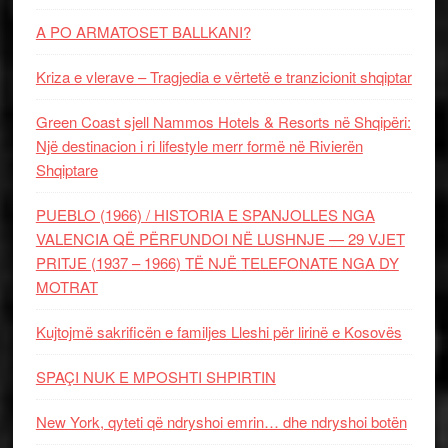
A PO ARMATOSET BALLKANI?
Kriza e vlerave – Tragjedia e vërtetë e tranzicionit shqiptar
Green Coast sjell Nammos Hotels & Resorts në Shqipëri:
Një destinacion i ri lifestyle merr formë në Rivierën
Shqiptare
PUEBLO (1966) / HISTORIA E SPANJOLLES NGA
VALENCIA QË PËRFUNDOI NË LUSHNJE — 29 VJET
PRITJE (1937 – 1966) TË NJË TELEFONATE NGA DY
MOTRAT
Kujtojmë sakrificën e familjes Lleshi për lirinë e Kosovës
SPAÇI NUK E MPOSHTI SHPIRTIN
New York, qyteti që ndryshoi emrin… dhe ndryshoi botën