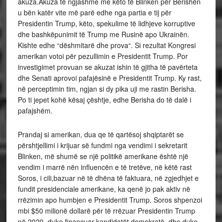
akuza.Akuza të ngjashme me këto të Blinken për Berishën
u bën katër vite më parë edhe nga partia e tij për
Presidentin Trump, këto, spekulime të lidhjeve korruptive
dhe bashkëpunimit të Trump me Rusinë apo Ukrainën.
Kishte edhe “dëshmitarë dhe prova“. Si rezultat Kongresi
amerikan votoi për pezullimin e Presidentit Trump. Por
investigimet provuan se akuzat ishin të gjitha të pavërteta
dhe Senati aprovoi pafajësinë e Presidentit Trump. Ky rast,
në perceptimin tim, ngjan si dy pika uji me rastin Berisha.
Po ti jepet kohë kësaj çështje, edhe Berisha do të dalë i
pafajshëm.
Prandaj si amerikan, dua qe të qartësoj shqiptarët se
përshtjellimi i krijuar së fundmi nga vendimi i sekretarit
Blinken, më shumë se një politikë amerikane është një
vendim i marrë nën influencën e të tretëve, në këtë rast
Soros, i cili,bazuar në të dhëna të faktuara, në zgjedhjet e
fundit presidenciale amerikane, ka qenë jo pak aktiv në
rrëzimin apo humbjen e Presidentit Trump. Soros shpenzoi
mbi $50 milionë dollarë për të rrëzuar Presidentin Trump
në 2020, duke financuar kandidatët demokratë, dhe duke