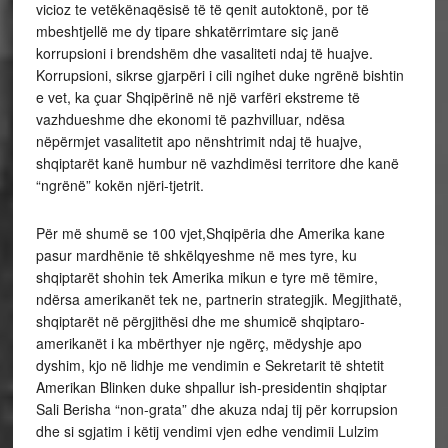
vicioz te vetëkënaqësisë të të qenit autoktonë, por të
mbeshtjellë me dy tipare shkatërrimtare siç janë
korrupsioni i brendshëm dhe vasaliteti ndaj të huajve.
Korrupsioni, sikrse gjarpëri i cili ngihet duke ngrënë bishtin
e vet, ka çuar Shqipërinë në një varfëri ekstreme të
vazhdueshme dhe ekonomi të pazhvilluar, ndësa
nëpërmjet vasalitetit apo nënshtrimit ndaj të huajve,
shqiptarët kanë humbur në vazhdimësi territore dhe kanë
“ngrënë” kokën njëri-tjetrit.
Për më shumë se 100 vjet,Shqipëria dhe Amerika kane
pasur mardhënie të shkëlqyeshme në mes tyre, ku
shqiptarët shohin tek Amerika mikun e tyre më tëmire,
ndërsa amerikanët tek ne, partnerin strategjik. Megjithatë,
shqiptarët në përgjithësi dhe me shumicë shqiptaro-
amerikanët i ka mbërthyer nje ngërç, mëdyshje apo
dyshim, kjo në lidhje me vendimin e Sekretarit të shtetit
Amerikan Blinken duke shpallur ish-presidentin shqiptar
Sali Berisha “non-grata” dhe akuza ndaj tij për korrupsion
dhe si sgjatim i këtij vendimi vjen edhe vendimii Lulzim