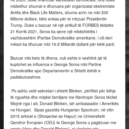
mbledhur shumat e dhuruara për organizatat ekstremiste
Antifa dhe Black Life Matters, shuma arrin ne mbi 200
Milione dollare, këto enkas për te rrëzuar Presidentin
Trump. Duke u bazuar në një artikull të FORBES tëdatës
21 Korrik 2021, Soros ka qene një mbështetës i
vazhdueshëm iPartise Demokratike amerikane, i cili deri
mësot ka dhuruar mbi 16.8 Miliardë dollarë për këtë parti.
Bazuar mbi keto të dhena, nuk eshte e veshtirë që të
kuptohet se influenca e George Soros mbi Partine
Demokratike apo Departamentin e Shtetit është e
padiskutueshme.
Po ashtu vetë sekretari i shtetit Blinken, përflitet për lidhje
të ngushta dhe miqësi familjare me filantropin Soros tëcilat
fillojnë nga i ati, Donald Blinken, ish ambassador i Amerikës
ne Hungari. Sipas gazetës Hungarian Spectrum, në vitin
2015 arkivat e (Shoqerise se Hapur) ne Universitetit
Qendror Evropian (CEU) te George Soros u pagëzuan me
emrin “Vera dhe Donald Blinken”, si vlerësim për