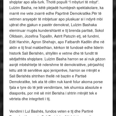
shqiptar apo alla-turk. Thotë populli “I mbyturi të mbyt”.
Lulzim Basha, ne këtë plejadë humbjesh spektakolare, ka
marrë me vete zvarrë edhe Paprtinë Demokratike.Për të
vetmen arsyepër të mbijetuar apo pluskuar si i ndyrë mbi
ujërat dhe gjakun e pastër demokrat, Lulzim Bashaka
eleminuar rrugës kundershtarët e tij brenda partisë, Sokol
Olldasin, Jozefina Topallin, Astrit Patozin etj, së fundmi,
Edit Harxhin, Agron Shehajn, apo Fatbardh Kadilin dhe në
aktin e tij final makbethian, kërkon të fundosë edhe liderin
historik Sali Berishën, shtyllën e vetme dhe të fundit të
sëdjathtës shqiptare. Lulzim Basha harron se ai nuk gëzon
asnjë mbështetje të ndershme të demokratëve, përjashtoj
këtu atë të servilëve apo jeniçerëve, harron se rrënjët e
Sali Berishës shtrihen thellë në bazën e Partisë
Demokratike, tek ata të cilën nuk kanë folur akoma porse
fjala e tyre do të jetë vendimtare, tek shumica absolute e
diasporës, por më së miri Berisha i shtrin rrënjët tek e
vërteta dhe integriteti i tij.
Vendimi i Lul Bashës, fundos veten e tij dhe Partinë