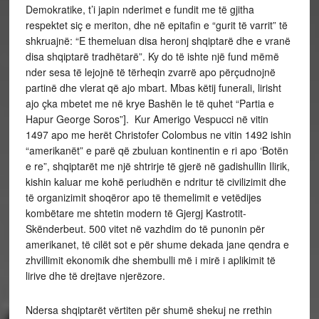
Demokratike, t’i japin nderimet e fundit me të gjitha
respektet siç e meriton, dhe në epitafin e “gurit të varrit” të
shkruajnë: “E themeluan disa heronj shqiptarë dhe e vranë
disa shqiptarë tradhëtarë”. Ky do të ishte një fund mëmë
nder sesa të lejojnë të tërheqin zvarrë apo përçudnojnë
partinë dhe vlerat që ajo mbart. Mbas këtij funerali, lirisht
ajo çka mbetet me në krye Bashën le të quhet “Partia e
Hapur George Soros”]. Kur Amerigo Vespucci në vitin
1497 apo me herët Christofer Colombus ne vitin 1492 ishin
“amerikanët” e parë që zbuluan kontinentin e ri apo ‘Botën
e re”, shqiptarët me një shtrirje të gjerë në gadishullin Ilirik,
kishin kaluar me kohë periudhën e ndritur të civilizimit dhe
të organizimit shoqëror apo të themelimit e vetëdijes
kombëtare me shtetin modern të Gjergj Kastrotit-
Skënderbeut. 500 vitet në vazhdim do të punonin për
amerikanet, të cilët sot e për shume dekada jane qendra e
zhvillimit ekonomik dhe shembulli më i mirë i aplikimit të
lirive dhe të drejtave njerëzore.
Ndersa shqiptarët vërtiten për shumë shekuj ne rrethin