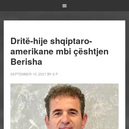
Dritë-hije shqiptaro-
amerikane mbi çështjen
Berisha
SEPTEMBER 10, 2021
BY
S P