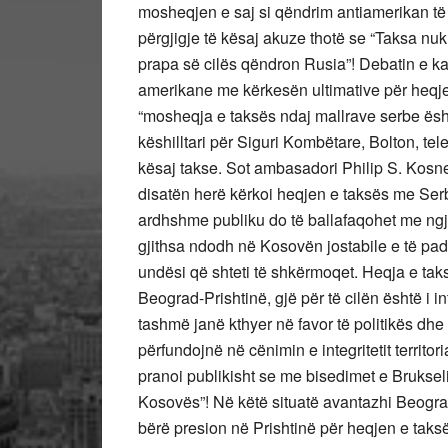
mosheqjen e saj si qëndrim antiamerikan të 
përgjigje të kësaj akuze thotë se “Taksa nu
prapa së cilës qëndron Rusia”! Debatin e ka
amerikane me kërkesën ultimative për heqjen
“mosheqja e taksës ndaj mallrave serbe ësht
këshilltari për Siguri Kombëtare, Bolton, tel
kësaj takse. Sot ambasadori Philip S. Kosnett
disatën herë kërkoi heqjen e taksës me Serb
ardhshme publiku do të ballafaqohet me ngj
gjithsa ndodh në Kosovën jostabile e të pade
undësi që shteti të shkërmoqet. Heqja e tak
Beograd-Prishtinë, gjë për të cilën është i
tashmë janë kthyer në favor të politikës d
përfundojnë në cënimin e integritetit territo
pranoi publikisht se me bisedimet e Brukseli
Kosovës”! Në këtë situatë avantazhi Beogradi
bërë presion në Prishtinë për heqjen e taksë