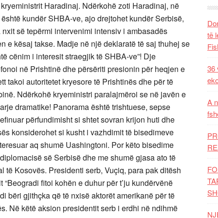
kryeministrit Haradinaj. Ndërkohë zoti Haradinaj, në
k është kundër SHBA-ve, ajo drejtohet kundër Serbisë,
Dom
 nxit së tepërmi intervenimi intensiv i ambasadës
të 
 e kësaj takse. Madje në një deklaratë të saj thuhej se
Fis
ë cënim i interesit straegjik të SHBA-ve”! Dje
efonoi në Prishtinë dhe përsëriti presionin për heqjen e
36 
eko
 takoi autoritetet kryesore të Prishtinës dhe për të
inë. Ndërkohë kryeministri paralajmëroi se në javën e
A n
arje dramatike! Panorama është trishtuese, sepse
fsh
finuar përfundimisht si shtet sovran krijon huti dhe
sës konsiderohet si kusht i vazhdimit të bisedimeve
PR
 interesuar aq shumë Uashingtoni. Por këto bisedime
RE
he diplomacisë së Serbisë dhe me shumë gjasa ato të
FO
rial të Kosovës. Presidenti serb, Vuçiq, para pak ditësh
TA
t “Beogradi fitoi kohën e duhur për t’ju kundërvënë
SH
 bëri gjithçka që të nxisë aktorët amerikanë për të
s. Në këtë aksion presidentit serb i erdhi në ndihmë
NJ