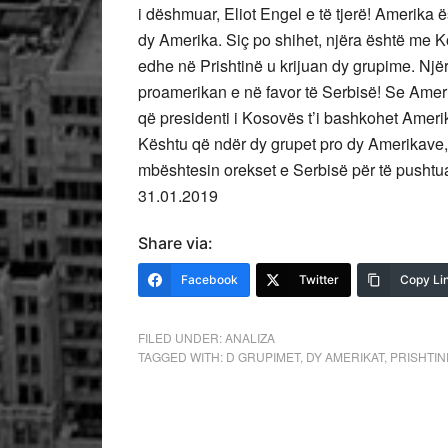
i dëshmuar, Eliot Engel e të tjerë! Amerika 
dy Amerika. Siç po shihet, njëra është me 
edhe në Prishtinë u krijuan dy grupime. Njër
proamerikan e në favor të Serbisë! Se Ameri
që presidenti i Kosovës t’i bashkohet Ameri
Kështu që ndër dy grupet pro dy Amerikave, p
mbështesin orekset e Serbisë për të pushtuar
31.01.2019
Share via:
Facebook
Twitter
Copy Li
FILED UNDER:
ANALIZA
TAGGED WITH:
D GRUPIMET
,
DY AMERIKAT
,
PRISHTIN