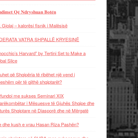
𝐝𝐢𝐦𝐞𝐭 𝐐𝐞̈ 𝐍𝐝𝐫𝐲𝐬𝐡𝐮𝐚𝐧 𝐁𝐨𝐭𝐞̈𝐧
 Gjolaj – kalorësi fisnik i Malësisë
DERATA VATRA SHPALLË KRYESINË
nocchio’s Harvard” by Tertini Set to Make a
bal Slice
uhet që Shqipëria të ribëhet një vend i
ueshëm për të gjithë shqiptarët?
fundoi me sukses Seminari XIX
rëkombëtar i Mësuesve të Gjuhës Shqipe dhe
turës Shqiptare në Diasporë dhe në Mërgatë
 dhe kush e vrau Hasan Riza Pashën?