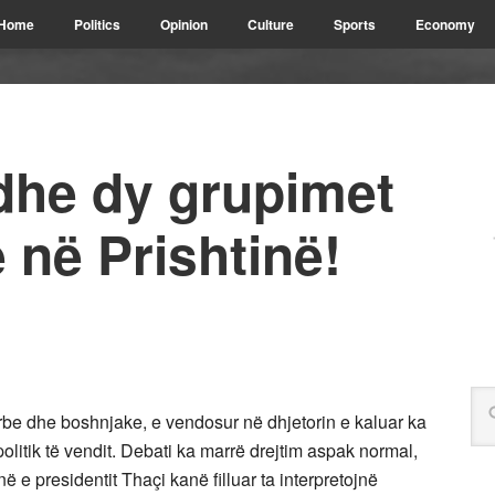
Home
Politics
Opinion
Culture
Sports
Economy
dhe dy grupimet
në Prishtinë!
rbe dhe boshnjake, e vendosur në dhjetorin e kaluar ka
litik të vendit. Debati ka marrë drejtim aspak normal,
 e presidentit Thaçi kanë filluar ta interpretojnë