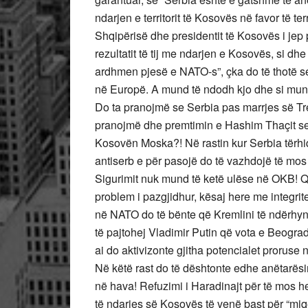
ndarjen e territorit të Kosovës në favor të terr
Shqipërisë dhe presidentit të Kosovës i je
rezultatit të tij me ndarjen e Kosovës, si dh
ardhmen pjesë e NATO-s”, çka do të thotë se
në Europë. A mund të ndodh kjo dhe si mund 
Do ta pranojmë se Serbia pas marrjes së Tr
pranojmë dhe premtimin e Hashim Thaçit se 
Kosovën Moska?! Në rastin kur Serbia tërhiq
antiserb e për pasojë do të vazhdojë të mos
Sigurimit nuk mund të ketë ulëse në OKB! Q
problem i pazgjidhur, kësaj here me integrite
në NATO do të bënte që Kremlini të ndërhynt
të pajtohej Vladimir Putin që vota e Beogradi
ai do aktivizonte gjitha potencialet proruse
Në këtë rast do të dështonte edhe anëtarësi
në hava! Refuzimi i Haradinajt për të mos 
të ndarjes së Kosovës të venë bast për “miq