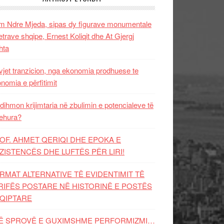
 Ndre Mjeda, sipas dy figurave monumentale
letrave shqipe, Ernest Koliqit dhe At Gjergj
hta
vjet tranzicion, nga ekonomia prodhuese te
nomia e përfitimit
dihmon krijimtaria në zbulimin e potencialeve të
ehura?
OF. AHMET QERIQI DHE EPOKA E
ZISTENCЁS DHE LUFTЁS PЁR LIRI!
RMAT ALTERNATIVE TË EVIDENTIMIT TË
RIFËS POSTARE NË HISTORINË E POSTËS
QIPTARE
Ë SPROVË E GUXIMSHME PERFORMIZMI…