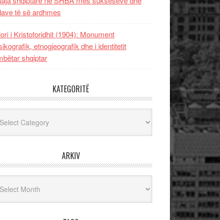
uaja shqiptare në SHBA mes sukseseve dhe
dave të së ardhmes
lori i Kristoforidhit (1904): Monument
sikografik, etnogjeografik dhe i identitetit
bëtar shqiptar
KATEGORITË
egoritë
ARKIV
iv