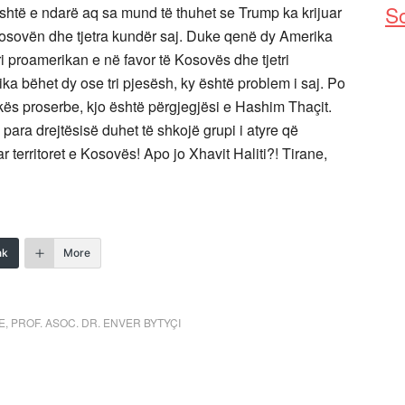
So
është e ndarë aq sa mund të thuhet se Trump ka krijuar
Kosovën dhe tjetra kundër saj. Duke qenë dy Amerika
i proamerikan e në favor të Kosovës dhe tjetri
ka bëhet dy ose tri pjesësh, ky është problem i saj. Po
kës proserbe, kjo është përgjegjësi e Hashim Thaçit.
ara drejtësisë duhet të shkojë grupi i atyre që
 territoret e Kosovës! Apo jo Xhavit Haliti?! Tirane,
nk
More
E
,
PROF. ASOC. DR. ENVER BYTYÇI