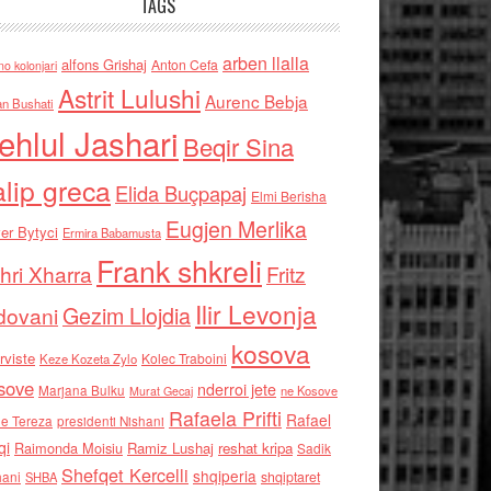
TAGS
arben llalla
alfons Grishaj
Anton Cefa
no kolonjari
Astrit Lulushi
Aurenc Bebja
an Bushati
ehlul Jashari
Beqir Sina
alip greca
Elida Buçpapaj
Elmi Berisha
Eugjen Merlika
er Bytyci
Ermira Babamusta
Frank shkreli
hri Xharra
Fritz
Ilir Levonja
Gezim Llojdia
dovani
kosova
rviste
Kolec Traboini
Keze Kozeta Zylo
sove
nderroi jete
Marjana Bulku
ne Kosove
Murat Gecaj
Rafaela Prifti
Rafael
e Tereza
presidenti Nishani
qi
Raimonda Moisiu
Ramiz Lushaj
reshat kripa
Sadik
Shefqet Kercelli
shqiperia
hani
shqiptaret
SHBA