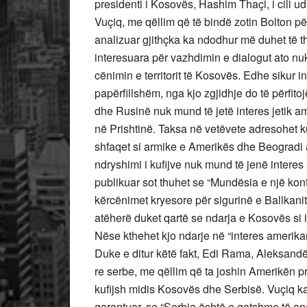
presidenti i Kosovës, Hashim Thaçi, i cili u
Vuçiq, me qëllim që të bindë zotin Bolton për
analizuar gjithçka ka ndodhur më duhet të 
interesuara për vazhdimin e dialogut ato nuk
cënimin e territorit të Kosovës. Edhe sikur in
papërfillshëm, nga kjo zgjidhje do të përfit
dhe Rusinë nuk mund të jetë interes jetik a
në Prishtinë. Taksa në vetëvete adresohet
shfaqet si armike e Amerikës dhe Beogradi a
ndryshimi i kufijve nuk mund të jenë interes
publikuar sot thuhet se “Mundësia e një konf
kërcënimet kryesore për sigurinë e Ballkani
atëherë duket qartë se ndarja e Kosovës si i
Nëse kthehet kjo ndarje në “interes amerika
Duke e ditur këtë fakt, Edi Rama, Aleksandë
re serbe, me qëllim që ta joshin Amerikën pr
kufijsh midis Kosovës dhe Serbisë. Vuçiq 
garantuar, se “Serbia është e gatshme të 