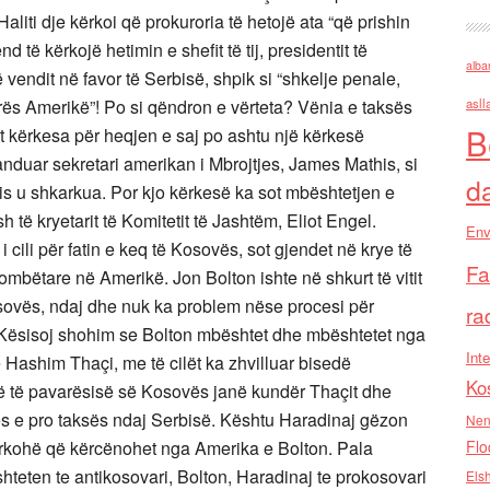
iti dje kërkoi që prokuroria të hetojë ata “që prishin
të kërkojë hetimin e shefit të tij, presidentit të
alba
të vendit në favor të Serbisë, shpik si “shkelje penale,
rës Amerikë”! Po si qëndron e vërteta? Vënia e taksës
asll
B
t kërkesa për heqjen e saj po ashtu një kërkesë
duar sekretari amerikan i Mbrojtjes, James Mathis, si
d
s u shkarkua. Por kjo kërkesë ka sot mbështetjen e
ë kryetarit të Komitetit të Jashtëm, Eliot Engel.
Env
cili për fatin e keq të Kosovës, sot gjendet në krye të
Fa
kombëtare në Amerikë. Jon Bolton ishte në shkurt të vitit
sovës, ndaj dhe nuk ka problem nëse procesi për
ra
ti. Kësisoj shohim se Bolton mbështet dhe mbështetet nga
Inte
Hashim Thaçi, me të cilët ka zhvilluar bisedë
Ko
në të pavarësisë së Kosovës janë kundër Thaçit dhe
 e pro taksës ndaj Serbisë. Kështu Haradinaj gëzon
Nen
ërkohë që kërcënohet nga Amerika e Bolton. Pala
Flo
teten te antikosovari, Bolton, Haradinaj te prokosovari
Els