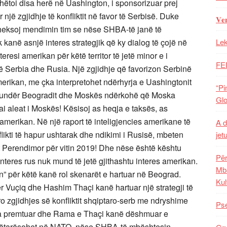
dhëtoi disa herë në Uashington, i sponsorizuar prej
 një zgjidhje të konfliktit në favor të Serbisë. Duke
𝐕𝐞
theksoj mendimin tim se nëse SHBA-të janë të
 kanë asnjë interes strategjik që ky dialog të çojë në
Lek
teresi amerikan për këtë territor të jetë minor e i
FE
ojë Serbia dhe Rusia. Një zgjidhje që favorizon Serbinë
merikan, me çka interpretohet ndërhyrja e Uashingtonit
“Pi
 kundër Beogradit dhe Moskës ndërkohë që Moska
Glo
i aleat i Moskës! Kësisoj as heqja e taksës, as
 amerikan. Në një raport të inteligjencies amerikane të
A d
likti të hapur ushtarak dhe ndikimi i Rusisë, mbeten
jet
t Perendimor për vitin 2019! Dhe nëse është kështu
Për
nteres rus nuk mund të jetë gjithashtu interes amerikan.
Mba
n” për këtë kanë rol skenarët e hartuar në Beograd.
Kul
r Vuçiq dhe Hashim Thaçi kanë hartuar një strategji të
o zgjidhjes së konfliktit shqiptaro-serb me ndryshime
Pse
ka premtuar dhe Rama e Thaçi kanë dëshmuar e
anëtarësohet në NATO, nëse SHBA-të mbështesin