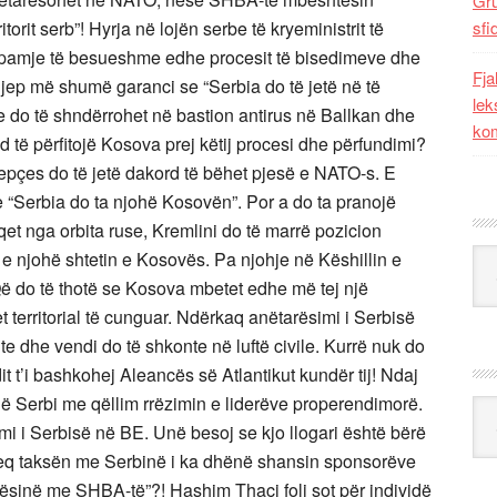
Gr
itorit serb”! Hyrja në lojën serbe të kryeministrit të
sfi
p pamje të besueshme edhe procesit të bisedimeve dhe
Fja
e jep më shumë garanci se “Serbia do të jetë në të
lek
 do të shndërrohet në bastion antirus në Ballkan dhe
kom
të përfitojë Kosova prej këtij procesi dhe përfundimi?
epçes do të jetë dakord të bëhet pjesë e NATO-s. E
“Serbia do ta njohë Kosovën”. Por a do ta pranojë
et nga orbita ruse, Kremlini do të marrë pozicion
Kat
 e njohë shtetin e Kosovës. Pa njohje në Këshillin e
ë do të thotë se Kosova mbetet edhe më tej një
t territorial të cunguar. Ndërkaq anëtarësimi i Serbisë
e dhe vendi do të shkonte në luftë civile. Kurrë nuk do
t t’i bashkohej Aleancës së Atlantikut kundër tij! Ndaj
 në Serbi me qëllim rrëzimin e liderëve properendimorë.
Ark
mi i Serbisë në BE. Unë besoj se kjo llogari është bërë
heq taksën me Serbinë i ka dhënë shansin sponsorëve
ësinë me SHBA-të”?! Hashim Thaçi foli sot për individë