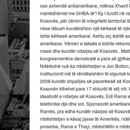
ose axhendë antiamerikane, ndërsa Xhavit Hal
marrëdhëniet me SHBA-të”! Ky i fundit në vend 
Kosovës, për cënim të integritetit territorial 
nëse dikush kundërshton një kërkesë të një
ishte kërkesë amerikane. Ashtu siç është so
amerikane. Vënien e taksës e kishte rekoman
masë dhe kundër ndarjes së Kosovës . Matti
kongresmenëve demokratë e para së gjithash t
Ndërkohë nuk ka mbështetjen e Jon Bolton, i 
institucionit më të rëndësishëm të sigurisë 
2008 kundër shpalljes së pavarësisë së Ko
Kosovën kthehet para 17 shkurtit të atij vi
ideatorët e ndarjes së Kosovës, Edi Rama e 
telefonike dje dhe sot. Sponsiorët amerika
Ramës, pra edhe kundër ndarjes së Kosovës
mbështetjen e kësaj pjese të Amerikës, nd
proserbe, Rama e Thaçi, mbështëtin e mbësh