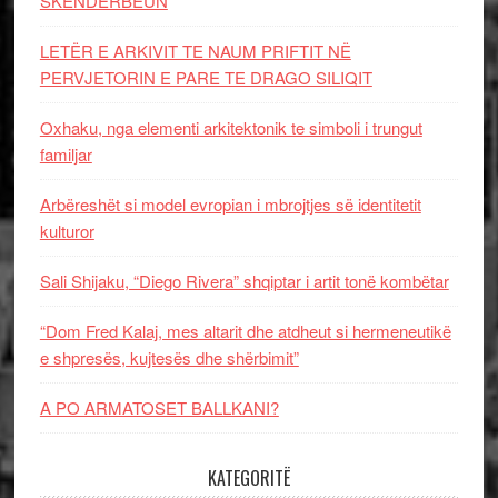
SKËNDERBEUN
LETËR E ARKIVIT TE NAUM PRIFTIT NË
PERVJETORIN E PARE TE DRAGO SILIQIT
Oxhaku, nga elementi arkitektonik te simboli i trungut
familjar
Arbëreshët si model evropian i mbrojtjes së identitetit
kulturor
Sali Shijaku, “Diego Rivera” shqiptar i artit tonë kombëtar
“Dom Fred Kalaj, mes altarit dhe atdheut si hermeneutikë
e shpresës, kujtesës dhe shërbimit”
A PO ARMATOSET BALLKANI?
KATEGORITË