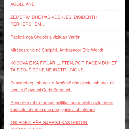
AGOLLIANE
ZËMËRIM DHE PAS VDEKJES! DISIDENTI I
PËRHERSHËM…
Patriotë nga Shqipëria vizituan Vatrën
Mirëseardhje në Shqipëri, Ambasador Eric Wendt
KOSOVA E KA FITUAR LUFTËN, POR PAQEN DUHET
TA FITOJË EDHE NË INSTITUCIONE!
Scanderbeg, mburoja e Arbërisë dhe gjeniu ushtarak në
faqet e Giovanni Carlo Saraceni-t
Republika mbi interesat politike: sovraniteti i qytetarëve,
kushtetutshmëria dhe përgjegjësia shtetërore
TRI POEZI PËR GJERGJ KASTRIOTIN-