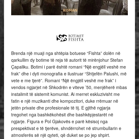
Brenda një muaji nga shtëpia botuese “Fishta” dolën në
qarkullim dy botime të reja të autorit të mirënjohur Stefan
Çapaliku. Botimi i parë është romani “Një engjëll veshë me
frak” dhe i dyti monografia e ilustruar “Shtjefën Palushi, më
vete e me tjerë”. Romani “Një ëngjëll veshë me frak” i
vendos ngjarjet në Shkodrën e viteve ’50, menjëherë mbas
instalimit të sistemit komunist. Ai merret eskluzivisht me
fatin e një muzikanti dhe kompozitori, duke rrëmuar në
jetën private dhe profesionale të tij. E gjithë ngjarja
tregohet nga bashkëkohësit dhe bashkëpjestarët në
ngjarje. Figura e Pol Gjakovës e parë kësisoj nga
prespektivat e të tjerëve, shndërrohet në strumbullarin e
atmosferës së një qyteti, që duket se po jep shpirt.