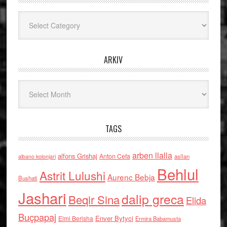
Kategoritë
ARKIV
Arkiv
TAGS
arben llalla
alfons Grishaj
Anton Cefa
asllan
albano kolonjari
Behlul
Astrit Lulushi
Aurenc Bebja
Bushati
Jashari
dalip greca
Beqir Sina
Elida
Buçpapaj
Enver Bytyci
Elmi Berisha
Ermira Babamusta