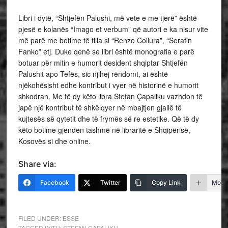
Libri i dytë, “Shtjefën Palushi, më vete e me tjerë” është
pjesë e kolanës “Imago et verbum” që autori e ka nisur vite
më parë me botime të tilla si “Renzo Collura”, “Serafin
Fanko” etj. Duke qenë se libri është monografia e parë
botuar për mitin e humorit desident shqiptar Shtjefën
Palushit apo Tefës, sic njihej rëndomt, ai është
njëkohësisht edhe kontribut i vyer në historinë e humorit
shkodran. Me të dy këto libra Stefan Çapaliku vazhdon të
japë një kontribut të shkëlqyer në mbajtjen gjallë të
kujtesës së qytetit dhe të frymës së re estetike. Që të dy
këto botime gjenden tashmë në libraritë e Shqipërisë,
Kosovës si dhe online.
Share via:
Facebook
Twitter
Copy Link
More
FILED UNDER:
ESSE
TAGGED WITH:
STEFAN CAPALIKU