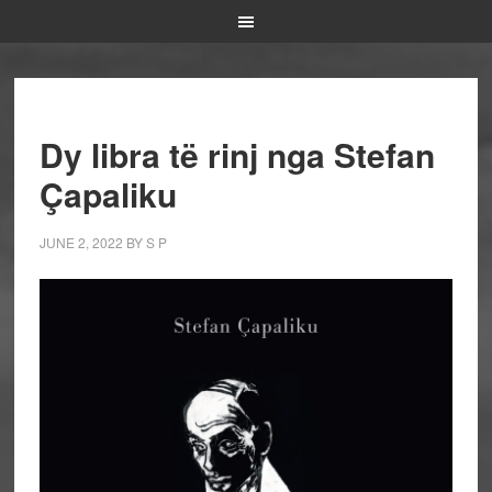
Dy libra të rinj nga Stefan
Çapaliku
JUNE 2, 2022
BY
S P