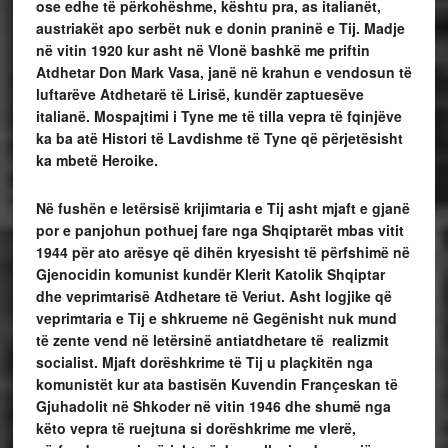
ose edhe të përkohëshme, kështu pra, as italianët,
austriakët apo serbët nuk e donin praninë e Tij. Madje
në vitin 1920 kur asht në Vlonë bashkë me priftin
Atdhetar Don Mark Vasa, janë në krahun e vendosun të
luftarëve Atdhetarë të Lirisë, kundër zaptuesëve
italianë. Mospajtimi i Tyne me të tilla vepra të fqinjëve
ka ba atë Histori të Lavdishme të Tyne që përjetësisht
ka mbetë Heroike.
Në fushën e letërsisë krijimtaria e Tij asht mjaft e gjanë
por e panjohun pothuej fare nga Shqiptarët mbas vitit
1944 për ato arësye që dihën kryesisht të përfshimë në
Gjenocidin komunist kundër Klerit Katolik Shqiptar
dhe veprimtarisë Atdhetare të Veriut. Asht logjike që
veprimtaria e Tij e shkrueme në Gegënisht nuk mund
të zente vend në letërsinë antiatdhetare të realizmit
socialist. Mjaft dorëshkrime të Tij u plaçkitën nga
komunistët kur ata bastisën Kuvendin Françeskan të
Gjuhadolit në Shkoder në vitin 1946 dhe shumë nga
këto vepra të ruejtuna si dorëshkrime me vlerë,