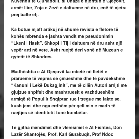
Kuvendit të Gjuhadolit, si Unaza e njohtun e Gjeçovit,
armët Ilire, Zoja e Zezë e daltueme në dru, enë të vjetra
prej balte etj.
Ka botue mjaft artikuj në shumë revista e fletore të
kohës mbrenda e jashta vendit me pseudonimin
“Lkeni i Hasit”. Shkopi i Tij i daltuem në dru asht një
vepër arti në vete. Asht ruejtë deri vonë në Muzeun e
qytetit të Shkodres.
Madhështia e At Gjeçovit ka mbetë në fletët e
prarueme të vepres së çmueshme dhe të pavdekshme
“Kanuni i Lekë Dukagjinit”, me të cilën Autori arrijti me
gjujzue shpifsit dhe mashtruesit e vazhdueshëm
armiqë të Popullit Shqiptar, tue i tregue me fakte se,
kush jemi dhe nga erdhëm për qellimin e madh të
ruejtjes së identitetit tonë kombëtar.
Të gjitha mendimet dhe vlerësimet e At Fishtës, Don
Lazër Shantojës, Prof. Karl Gurakuqit, Prof Ndoc