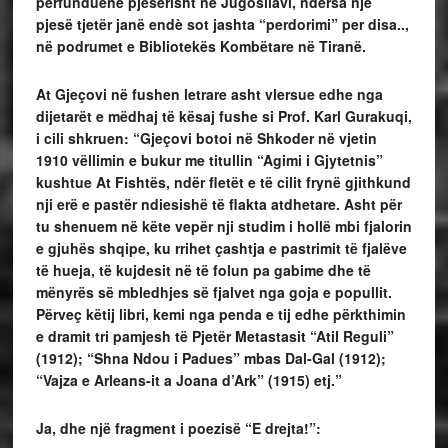
përfunduene pjesërisht në Jugosllavi, ndersa një
pjesë tjetër janë endè sot jashta “perdorimi” per disa..,
në podrumet e Bibliotekës Kombëtare në Tiranë.
At Gjeçovi në fushen letrare asht vlersue edhe nga
dijetarët e mëdhaj të kësaj fushe si Prof. Karl Gurakuqi,
i cili shkruen: “Gjeçovi botoi në Shkoder në vjetin
1910 vëllimin e bukur me titullin “Agimi i Gjytetnis”
kushtue At Fishtës, ndër fletët e të cilit frynë gjithkund
nji erë e pastër ndiesishë të flakta atdhetare. Asht për
tu shenuem në këte vepër nji studim i hollë mbi fjalorin
e gjuhës shqipe, ku rrihet çashtja e pastrimit të fjalëve
të hueja, të kujdesit në të folun pa gabime dhe të
mënyrës së mbledhjes së fjalvet nga goja e popullit.
Përveç këtij libri, kemi nga penda e tij edhe përkthimin
e dramit tri pamjesh të Pjetër Metastasit “Atil Reguli”
(1912); “Shna Ndou i Padues” mbas Dal-Gal (1912);
“Vajza e Arleans-it a Joana d’Ark” (1915) etj.”
Ja, dhe një fragment i poezisë “E drejta!”: