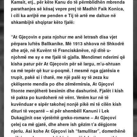
Kamsit, etj., për këte Kanu do të përmblidhën mbrenda
parathanjes së kësaj vepre prej të Madhit Faik Konica,
i cili ka arrijtë me penden e Tij të artë me daltue në
shkambijtë shqiptar këto fjalë:
“At Gjeçovin e pata njohur me anë letrash disa vjet
përpara luftës Ballkanike. Më 1913 shkova në Shkodrë
dhe atjè, në Kuvënt të Franciskânëve, nji ditë u-
njohmë me sy e me fjalë të gjalla. Mendimet nderimi që
kisha patur për At Gjeçovin për së largu, m’u-shtuan
ca mê tepër që kur u-poqmë. I mesmë nga gjatësia e
trupit, pakë si i thatë, me një palë sy të zeza ku
çkëlqente mendia po dhe zëmërmirsia, At Gjeçovi
fitonte menjëherë besimin dhe dashurinë. Fjalët i kish
të pakta po kurdoherë në vënt. Vetëm kur në të
kuvënduar e sipër takohej nonjë pikë mi të cilën kish
dituri të veçantë – si për shembëll Kanuni i Lek
Dukagjinit ose vjetëritë greko-romane – At Gjeçovi
çelej ca mê gjatë, dhe ahere ish gëzim t’a dëgjonte
njeriu. Asì kohe At Gjeçovi ish “famullitar”, domethënë