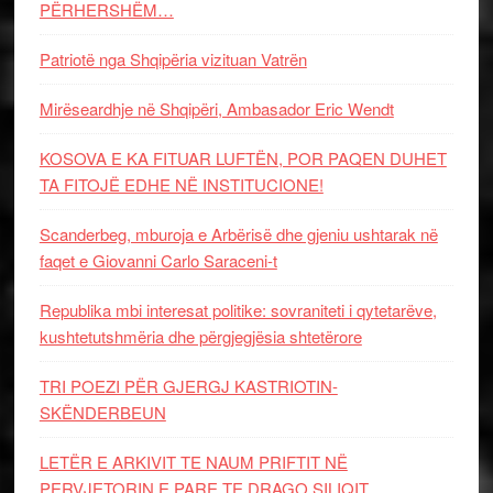
PËRHERSHËM…
Patriotë nga Shqipëria vizituan Vatrën
Mirëseardhje në Shqipëri, Ambasador Eric Wendt
KOSOVA E KA FITUAR LUFTËN, POR PAQEN DUHET
TA FITOJË EDHE NË INSTITUCIONE!
Scanderbeg, mburoja e Arbërisë dhe gjeniu ushtarak në
faqet e Giovanni Carlo Saraceni-t
Republika mbi interesat politike: sovraniteti i qytetarëve,
kushtetutshmëria dhe përgjegjësia shtetërore
TRI POEZI PËR GJERGJ KASTRIOTIN-
SKËNDERBEUN
LETËR E ARKIVIT TE NAUM PRIFTIT NË
PERVJETORIN E PARE TE DRAGO SILIQIT