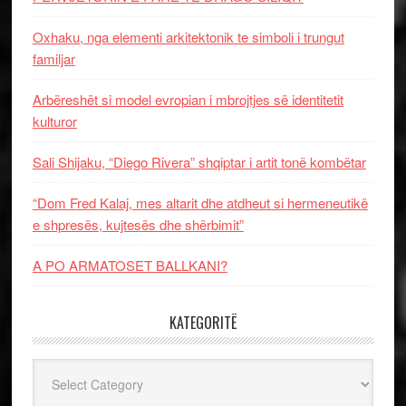
Oxhaku, nga elementi arkitektonik te simboli i trungut
familjar
Arbëreshët si model evropian i mbrojtjes së identitetit
kulturor
Sali Shijaku, “Diego Rivera” shqiptar i artit tonë kombëtar
“Dom Fred Kalaj, mes altarit dhe atdheut si hermeneutikë
e shpresës, kujtesës dhe shërbimit”
A PO ARMATOSET BALLKANI?
KATEGORITË
Kategoritë