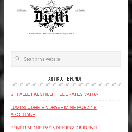
ARTIKUJT E FUNDIT
SHPALLET KËSHILLI I FEDERATËS VATRA
LUMI SI UDHË E NDRYSHIM NË POEZINË
AGOLLIANE
ZËMËRIM DHE PAS VDEKJES! DISIDENTI I