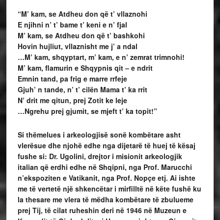
“M’ kam, se Atdheu don që t’ vllaznohi
E njihni n’ t’ bame t’ keni e n’ fjal
M’ kam, se Atdheu don që t’ bashkohi
Hovin hujliut, vllaznisht me j’ a ndal
…M’ kam, shqyptart, m’ kam, e n’ zemrat trimnohi!
M’ kam, flamurin e Shqypnis qit – e ndrit
Emnin tand, pa frig e marre rrfeje
Gjuh’ n tande, n’ t’ cilën Mama t’ ka rrit
N’ drit me qitun, prej Zotit ke leje
…Ngrehu prej gjumit, se mjeft t’ ka topit!”
Si thëmelues i arkeologjisë sonë kombëtare asht
vlerësue dhe njohë edhe nga dijetarë të huej të kësaj
fushe si: Dr. Ugolini, drejtor i misionit arkeologjik
italian që erdhi edhe në Shqipni, nga Prof. Marucchi
n’ekspoziten e Vatikanit, nga Prof. Nopçe etj. Ai ishte
me të vertetë një shkencëtar i mirfilltë në këte fushë ku
la thesare me vlera të mëdha kombëtare të zbulueme
prej Tij, të cilat ruheshin deri në 1946 në Muzeun e