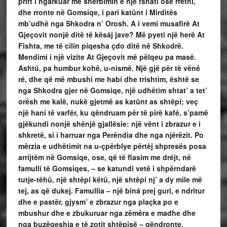
prift i ngarkuar me shërbimin e një fshati ose rrethi,
dhe rronte në Gomsiqe, i pari katûnt i Mirditës
mb’udhë nga Shkodra n’ Orosh. A i vemi musafirë At
Gjeçovit nonjë ditë të kësáj jave? Më pyeti një herë At
Fishta, me të cilin píqesha çdo ditë në Shkodrë.
Mendimi i një vizite At Gjeçovit më pëlqeu pa masë.
Ashtû, pa humbur kohë, u-nismë. Një gjë për të vënë
ré, dhe që më mbushi me habí dhe trishtìm, është se
nga Shkodra gjer në Gomsiqe, një udhëtìm shtat’ a tet’
orësh me kalë, nukë gjetmë as katûnt as shtëpí; veç
një hani të varfër, ku qëndruam për të pirë kafé, s’pamë
gjëkundi nonjë shënjë gjallësie: një vënt i zbrazur e i
shkretë, si i harruar nga Perëndia dhe nga njérëzit. Po
mërzia e udhëtimit na u-çpërblye përtèj shpresës posa
arrijtëm në Gomsiqe, ose, që të flasim me dréjt, në
famullí të Gomsiqes, – se katundi vetë i shpërndarë
tutje-tëhû, një shtëpí këtû, një shtëpí nj’ a dy mile më
tej, as që dukej. Famullia – një biná prej guri, e ndritur
dhe e pastër, gjysm’ e zbrazur nga plaçka po e
mbushur dhe e zbukuruar nga zëmëra e madhe dhe
nga buzëqeshja e të zotit shtëpisë – qëndronte,