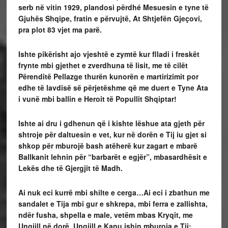
serb në vitin 1929, plandosi përdhé Mesuesin e tyne të
Gjuhës Shqipe, fratin e përvujtë, At Shtjefën Gjeçovi,
pra plot 83 vjet ma parë.
Ishte pikërisht ajo vjeshtë e zymtë kur flladi i freskët
frynte mbi gjethet e zverdhuna të lisit, me të cilët
Përenditë Pellazge thurën kunorën e martirizimit por
edhe të lavdisë së përjetëshme që me duert e Tyne Ata
i vunë mbi ballin e Heroit të Popullit Shqiptar!
Ishte ai dru i gdhenun që i kishte lëshue ata gjeth për
shtroje për daltuesin e vet, kur në dorën e Tij iu gjet si
shkop për mburojë bash atëherë kur zagart e mbarë
Ballkanit lehnin për “barbarët e egjër”, mbasardhësit e
Lekës dhe të Gjergjit të Madh.
Ai nuk eci kurrë mbi shilte e cerga…Ai eci i zbathun me
sandalet e Tija mbi gur e shkrepa, mbi ferra e zallishta,
ndër fusha, shpella e male, vetëm mbas Kryqit, me
Ungjill në dorë. Ungjill e Kanu ishin mburoja e Tij;