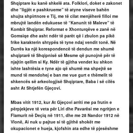
Shqiptare ku kanë shkelë ata. Folklori, doket e zakonet
dhe “ligjët e pashkrueme” të atyne viseve bahën
shujta shpirtnore e Tij, me të cilat menjëherë filloi me
mbrujtë landën edukuese të “Kanunit të Maleve” të
Kombit Shqiptar. Reformat e Xhonturqëve e zanë në
Gomsiqe dhe asht ndër të parët që i zbulon pa pikë
frike karakterin shtypës të tyne ndaj vendit tonë. Në
Durrës ka një korespondencë të dendun me shumë
shqiptarë të Shqipnisë së Mesme që punojnë për të
njajtin qellim si Ky. Ndër të gjitha vendet ku shkon
ishte lashtësia e tyne ajo që shumë ma shpejtë se
mund të mendohej e ban me vue gurt e thëmelit të
shkencës së arkeologjisë Shqiptare, Baba i së cilës
asht At Shtjefën Gjeçovi.
Mbas vitit 1912, kur At Gjeçovi arriti me pa frutin e
përpjekjeve të veta për Liri dhe Pavarësi me ngritjen e
Flamurit në Deçiq në 1911, dhe me 28 Nandor 1912 në
Vlonë, Ai nuk u pajtue si të gjithë shokët me
okupacionet e hueja, kjofshin ata edhe të pjesëshme