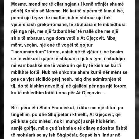
Mesme, mendime të cilat ngjan t’i kenë rrënjët shumë
përtèj Kohës së Mesme. Në kat të sipërm të famullisë,
permi një tryezë të madhe, ishin shtruar një tok
vjetërsirash greko-romane, të zbulúara e të mblédhura
një nga një, me një fatbardhësí të rrallë dhe me një
shie të mbaruar, nga dora vetë e At Gjeçovit. Mbaj
mënt, veçàn, një enë të vogël të qojtur
“lacrumatorium” lotore, asìsh që të vjétërit, në besim
se të vdékurit qajnë të shkúarit e jetës tyre, i mbulojin
në varr bashkë me të vdékurin që ky të kish se kû t’i
mblithte lottë. Nuk më shkonte ahere kurrë nër mënt se
pas ca vjet sicilidò prej nesh, miq dhe admironjës të
tij, do të kishim nevojë qi në gjallësí për nga një lotore
ku të mbledhim lottë t’ona për At Gjeçovin…
Bir i përulët i Shën Franciskut, i ditur me një diturí pa
tingëllìm, po dhe Shqipëtár i kthiellt, At Gjeçovit, që
përkiste çdo mirësí, nuk i mungój asnjë hidhërim,
asnjë çpifje, më e çudítshmia e të cilave ndoshta është
të mohúarit se ay ish Shqipëtár. Sepsè ish lindur në