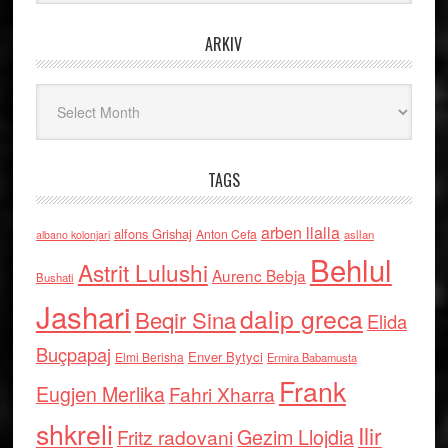
ARKIV
Arkiv
TAGS
arben llalla
alfons Grishaj
Anton Cefa
asllan
albano kolonjari
Behlul
Astrit Lulushi
Aurenc Bebja
Bushati
Jashari
dalip greca
Beqir Sina
Elida
Buçpapaj
Enver Bytyci
Elmi Berisha
Ermira Babamusta
Frank
Eugjen Merlika
Fahri Xharra
shkreli
Ilir
Gezim Llojdia
Fritz radovani