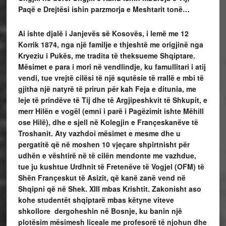
Paqë e Drejtësi ishin parzmorja e Meshtarit tonë…
Ai ishte djalë i Janjevës së Kosovës, i lemë me 12
Korrik 1874, nga një familje e thjeshtë me origjinë nga
Kryeziu i Pukës, me tradita të theksueme Shqiptare.
Mësimet e para i mori në vendlindje, ku famullitari i atij
vendi, tue vrejtë cilësi të një squtësie të rrallë e mbi të
gjitha një natyrë të prirun për kah Feja e ditunia, me
leje të prindëve të Tij dhe të Argjipeshkvit të Shkupit, e
merr Hilën e vogël (emni i parë i Pagëzimit ishte Mëhill
ose Hilë), dhe e sjell në Kolegjin e Françeskanëve të
Troshanit. Aty vazhdoi mësimet e mesme dhe u
pergatitë që në moshen 10 vjeçare shpirtnisht për
udhën e vështirë në të cilën mendonte me vazhdue,
tue ju kushtue Urdhnit të Fretenëve të Vogjel (OFM) të
Shën Françeskut të Asizit, që kanë zanë vend në
Shqipni që në Shek. XIII mbas Krishtit. Zakonisht aso
kohe studentët shqiptarë mbas këtyne viteve
shkollore dergoheshin në Bosnje, ku banin një
plotësim mësimesh liceale me profesorë të njohun dhe