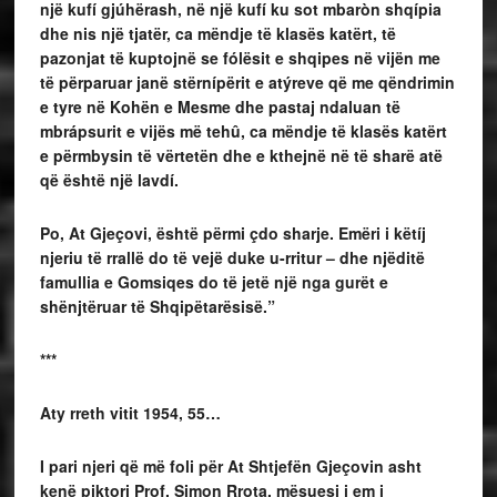
një kufí gjúhërash, në një kufí ku sot mbaròn shqípia
dhe nis një tjatër, ca mëndje të klasës katërt, të
pazonjat të kuptojnë se fólësit e shqipes në vijën me
të përparuar janë stërnípërit e atýreve që me qëndrimin
e tyre në Kohën e Mesme dhe pastaj ndaluan të
mbrápsurit e vijës më tehû, ca mëndje të klasës katërt
e përmbysin të vërtetën dhe e kthejnë në të sharë atë
që është një lavdí.
Po, At Gjeçovi, është përmi çdo sharje. Emëri i këtíj
njeriu të rrallë do të vejë duke u-rritur – dhe njëditë
famullia e Gomsiqes do të jetë një nga gurët e
shënjtëruar të Shqipëtarësisë.”
***
Aty rreth vitit 1954, 55…
I pari njeri që më foli për At Shtjefën Gjeçovin asht
kenë piktori Prof. Simon Rrota, mësuesi i em i