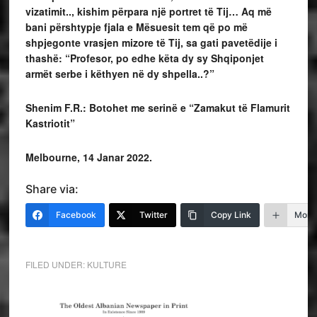
vizatimit.., kishim përpara një portret të Tij… Aq më
bani përshtypje fjala e Mësuesit tem që po më
shpjegonte vrasjen mizore të Tij, sa gati pavetëdije i
thashë: “Profesor, po edhe këta dy sy Shqiponjet
armët serbe i këthyen në dy shpella..?”
Shenim F.R.: Botohet me serinë e “Zamakut të Flamurit
Kastriotit”
Melbourne, 14 Janar 2022.
Share via:
Facebook
Twitter
Copy Link
More
FILED UNDER:
KULTURE