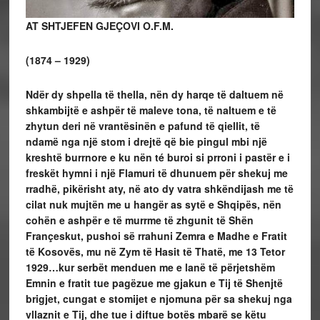
AT SHTJEFEN GJEÇOVI O.F.M.
(1874 – 1929)
Ndër dy shpella të thella, nën dy harqe të daltuem në
shkambijtë e ashpër të maleve tona, të naltuem e të
zhytun deri në vrantësinën e pafund të qiellit, të
ndamë nga një stom i drejtë që bie pingul mbi një
kreshtë burrnore e ku nën té buroi si prroni i pastër e i
freskët hymni i një Flamuri të dhunuem për shekuj me
rradhë, pikërisht aty, në ato dy vatra shkëndijash me të
cilat nuk mujtën me u hangër as sytë e Shqipës, nën
cohën e ashpër e të murrme të zhgunit të Shën
Françeskut, pushoi së rrahuni Zemra e Madhe e Fratit
të Kosovës, mu në Zym të Hasit të Thatë, me 13 Tetor
1929…kur serbët menduen me e lanë të përjetshëm
Emnin e fratit tue pagëzue me gjakun e Tij të Shenjtë
brigjet, cungat e stomijet e njomuna për sa shekuj nga
vllaznit e Tij, dhe tue i diftue botës mbarë se këtu