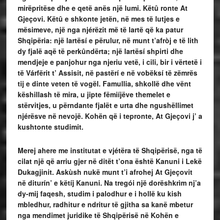
mirëpritëse dhe e qetë anës një lumi. Këtû ronte At
Gjeçovi. Këtû e shkonte jetën, në mes të lutjes e
mësimeve, një nga njérëzit më të lartë që ka patur
Shqipëria: një lartësí e përulur, në munt t’afròj e të lith
dy fjalë aqë të perkûndërta; një lartësí shpirti dhe
mendjeje e panjohur nga njeriu vetë, i cili, bir i vërtetë i
të Várfërit t’ Assisit, në pastërí e në vobëksí të zëmrës
tij e dinte veten të vogël. Famullia, shkollë dhe vënt
këshillash të mira, u jipte fëmiíjëve themelet e
stërvitjes, u përndante fjalët e urta dhe ngushëllimet
njérësve në nevojë. Kohën që i tepronte, At Gjeçovi j’ a
kushtonte studimit.
Merej ahere me institutat e vjétëra të Shqipërisë, nga të
cilat një që arriu gjer në ditët t’ona është Kanuni i Lekë
Dukagjinit. Askùsh nukë munt t’i afrohej At Gjeçovit
në diturín’ e këtíj Kanuni. Na tregói një dorëshkrìm nj’a
dy-mij faqesh, studim i palodhur e i hollë ku kish
mbledhur, radhitur e ndritur të gjitha sa kanë mbetur
nga mendimet juridike të Shqipërisë në Kohën e