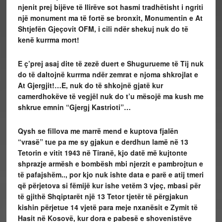
njenit prej bijëve të Ilirëve sot hasmi tradhëtisht i ngriti
një monument ma të fortë se bronxit, Monumentin e At
Shtjefën Gjeçovit OFM, i cili ndër shekuj nuk do të
kenë kurrma mort!
E ç’prej asaj dite të zezë duert e Shugurueme të Tij nuk
do të daltojnë kurrma ndër zemrat e njoma shkrojlat e
At Gjergjit!…E, nuk do të shkojnë gjatë kur
camerdhokëve të vegjël nuk do t’u mësojë ma kush me
shkrue emnin “Gjergj Kastrioti”…
Qysh se fillova me marrë mend e kuptova fjalën
“vrasë” tue pa me sy gjakun e derdhun lamë në 13
Tetorin e vitit 1943 në Tiranë, kjo datë më kujtonte
shprazje armësh e bombësh mbi njerzit e pambrojtun e
të pafajshëm.., por kjo nuk ishte data e parë e atij tmeri
që përjetova si fëmijë kur ishe vetëm 3 vjeç, mbasi për
të gjithë Shqiptarët një 13 Tetor tjetër të përgjakun
kishin përjetue 14 vjetë para meje nxanësit e Zymit të
Hasit në Kosovë, kur dora e pabesë e shovenistëve