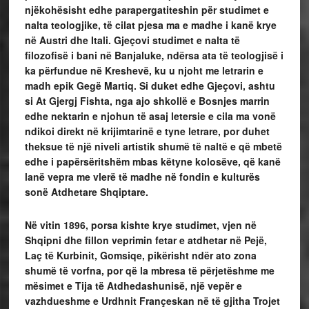
njëkohësisht edhe parapergatiteshin për studimet e
nalta teologjike, të cilat pjesa ma e madhe i kanë krye
në Austri dhe Itali. Gjeçovi studimet e nalta të
filozofisë i bani në Banjaluke, ndërsa ata të teologjisë i
ka përfundue në Kreshevë, ku u njoht me letrarin e
madh epik Gegë Martiq. Si duket edhe Gjeçovi, ashtu
si At Gjergj Fishta, nga ajo shkollë e Bosnjes marrin
edhe nektarin e njohun të asaj letersie e cila ma vonë
ndikoi direkt në krijimtarinë e tyne letrare, por duhet
theksue të një niveli artistik shumë të naltë e që mbetë
edhe i papërsëritshëm mbas këtyne kolosëve, që kanë
lanë vepra me vlerë të madhe në fondin e kulturës
sonë Atdhetare Shqiptare.
Në vitin 1896, porsa kishte krye studimet, vjen në
Shqipni dhe fillon veprimin fetar e atdhetar në Pejë,
Laç të Kurbinit, Gomsiqe, pikërisht ndër ato zona
shumë të vorfna, por që la mbresa të përjetëshme me
mësimet e Tija të Atdhedashunisë, një vepër e
vazhdueshme e Urdhnit Françeskan në të gjitha Trojet