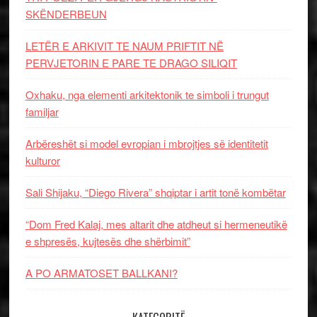
SKËNDERBEUN
LETËR E ARKIVIT TE NAUM PRIFTIT NË
PERVJETORIN E PARE TE DRAGO SILIQIT
Oxhaku, nga elementi arkitektonik te simboli i trungut
familjar
Arbëreshët si model evropian i mbrojtjes së identitetit
kulturor
Sali Shijaku, “Diego Rivera” shqiptar i artit tonë kombëtar
“Dom Fred Kalaj, mes altarit dhe atdheut si hermeneutikë
e shpresës, kujtesës dhe shërbimit”
A PO ARMATOSET BALLKANI?