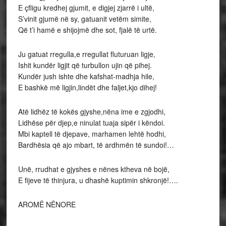
E çfligu kredhej gjumit, e digjej zjarrë i ultë,
S’vinit gjumë në sy, gatuanit vetëm simite,
Që t’i hamë e shijojmë dhe sot, fjalë të urtë.
Ju gatuat rregulla,e rregullat fluturuan ligje,
Ishit kundër ligjit që turbullon ujin që pihej.
Kundër jush ishte dhe kafshat-madhja hile,
E bashkë më ligjin,lindët dhe faljet,kjo dihej!
Atë lidhëz të kokës gjyshe,nëna ime e zgjodhi,
Lidhëse për djep,e ninulat tuaja sipër i këndoi.
Mbi kaptell të djepave, marhamen lehtë hodhi,
Bardhësia që ajo mbart, të ardhmën të sundoi!…
Unë, rrudhat e gjyshes e nënes ktheva në bojë,
E fijeve të thinjura, u dhashë kuptimin shkronjë!….
AROMË NËNORE