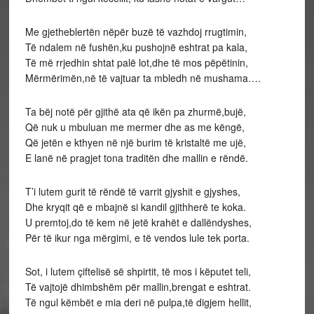
Me gjetheblertën nëpër buzë të vazhdoj rrugtimin,
Të ndalem në fushën,ku pushojnë eshtrat pa kala,
Të më rrjedhin shtat palë lot,dhe të mos pëpëtinin,
Mërmërimën,në të vajtuar ta mbledh në mushama….
Ta bëj notë për gjithë ata që ikën pa zhurmë,bujë,
Që nuk u mbuluan me mermer dhe as me këngë,
Që jetën e kthyen në një burim të kristaltë me ujë,
E lanë në pragjet tona traditën dhe mallin e rëndë.
T’i lutem gurit të rëndë të varrit gjyshit e gjyshes,
Dhe kryqit që e mbajnë si kandil gjithherë te koka.
U premtoj,do të kem në jetë krahët e dallëndyshes,
Për të ikur nga mërgimi, e të vendos lule tek porta.
Sot, i lutem çiftelisë së shpirtit, të mos i këputet teli,
Të vajtojë dhimbshëm për mallin,brengat e eshtrat.
Të ngul këmbët e mia deri në pulpa,të digjem hellit,