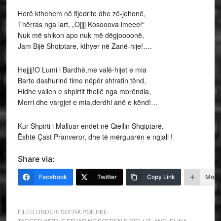
Herë kthehem në fijedrite dhe zë-jehonë,
Thërras nga lart, „Ojjjj Kosooova imeee!“
Nuk më shikon apo nuk më dëgjoooonë,
Jam Bijë Shqiptare, kthyer në Zanë-hije!….
Hejjjj!O Lumi i Bardhë,me valë-hijet e mia
Barte dashurinë time nëpër shtratin tënd,
Hidhe vallen e shpirtit thellë nga mbrëndia,
Merri dhe vargjet e mia,derdhi anë e kënd!…
Kur Shpirti i Malluar endet në Qiellin Shqiptarë,
Është Çast Pranveror, dhe të mërguarën e ngjall !
Share via:
Facebook
Twitter
Copy Link
More
FILED UNDER:
SOFRA POETIKE
TAGGED WITH:
E FTUAR NE SOFREN E DIELLIT- ANGJELINA