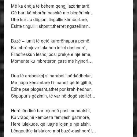
Më ka ëndja të bëhem qengj lazdrimtarë,
Që bart këmborën bashkë me blegërimin,
Dhe kur Ju dëgjoni tingullin këmbortarë,
Është tingulli i shpirtit,thërret ngazëllimin.
Buzë – lumit të qetë kurorëhapura pemë,
Ku mbrëmjeve takohen idilet dashnorë,
Flladfreskun lëshoj,posi prekje e një ëme,
Momente ku mbretëron çasti më hyjnor!…
Dua të arabeskoj si harabel i përkëdhelur,
Me hapa kërcimtarë t’i mahnit që të gjithë,
Edhe pse plogësht,athët por krah-hedhur,
Shpupuris gëzimin, të var në degë stolitë!…
Herë lëndinë bar- njomtë posi mendafshi,
Ku vrapojnë këmbëza fëmijësh gazmorë,
Herë lulekuqe, që luajnë lojën e një afshi,
Lëngputhje kristalore mbi buzë-dashnorë!…