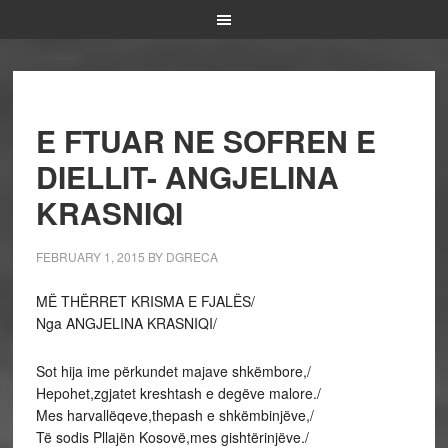
E FTUAR NE SOFREN E
DIELLIT- ANGJELINA
KRASNIQI
FEBRUARY 1, 2015
BY
DGRECA
MË THËRRET KRISMA E FJALËS/
Nga ANGJELINA KRASNIQI/
Sot hija ime përkundet majave shkëmbore,/
Hepohet,zgjatet kreshtash e degëve malore./
Mes harvallëqeve,thepash e shkëmbinjëve,/
Të sodis Pllajën Kosovë,mes gishtërinjëve./