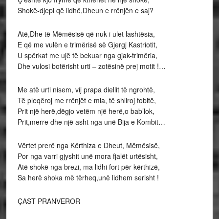
Shokë-djepi që lidhë,Dheun e rrënjën e saj?
Atë,Dhe të Mëmësisë që nuk i ulet lashtësia,
E që me vulën e trimërisë së Gjergj Kastriotit,
U spërkat me ujë të bekuar nga gjak-trimëria,
Dhe vulosi botërisht urti – zotësinë prej motit !…
Me atë urti nisem, vij prapa diellit të ngrohtë,
Të pleqëroj me rrënjët e mia, të shliroj fobitë,
Prit një herë,dëgjo vetëm një herë,o bab’lok,
Prit,merre dhe një asht nga unë Bija e Kombit…
Vërtet prerë nga Kërthiza e Dheut, Mëmësisë,
Por nga varri gjyshit unë mora fjalët urtësisht,
Atë shokë nga brezi, ma lidhi fort për kërthizë,
Sa herë shoka më tërheq,unë lidhem serisht !
ÇAST PRANVEROR