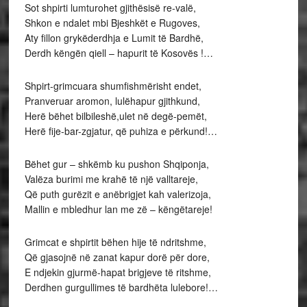
Sot shpirti lumturohet gjithësisë re-valë,
Shkon e ndalet mbi Bjeshkët e Rugoves,
Aty fillon grykëderdhja e Lumit të Bardhë,
Derdh këngën qiell – hapurit të Kosovës !…
Shpirt-grimcuara shumfishmërisht endet,
Pranveruar aromon, lulëhapur gjithkund,
Herë bëhet bilbileshë,ulet në degë-pemët,
Herë fije-bar-zgjatur, që puhiza e përkund!…
Bëhet gur – shkëmb ku pushon Shqiponja,
Valëza burimi me krahë të një valltareje,
Që puth gurëzit e anëbrigjet kah valerizoja,
Mallin e mbledhur lan me zë – këngëtareje!
Grimcat e shpirtit bëhen hije të ndritshme,
Që gjasojnë në zanat kapur dorë për dore,
E ndjekin gjurmë-hapat brigjeve të ritshme,
Derdhen gurgullimes të bardhëta lulebore!…