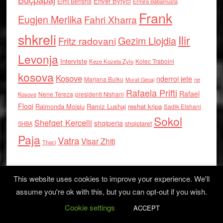
Enver Bytyci
Elmi Berisha
Ermira Babamusta
Frank
Eugjen Merlika
Fahri Xharra
shkreli
Ilir
Gezim Llojdia
Fritz radovani
Levonja
Interviste
Kolec Traboini
Keze Kozeta Zylo
kosova
Kosove
nderroi jete
Marjana Bulku
ne
Murat Gecaj
Rafaela Prifti
Rafael
Nene Tereza
Kosove
presidenti Nishani
Floqi
Raimonda Moisiu
Ramiz Lushaj
reshat kripa
Sadik Elshani
Sokol
Shefqet Kercelli
shqiperia
shqiptaret
SHBA
Paja
Vatra
Visar Zhiti
Thaci
This website uses cookies to improve your experience. We'll
assume you're ok with this, but you can opt-out if you wish.
Cookie settings
Log in
ACCEPT