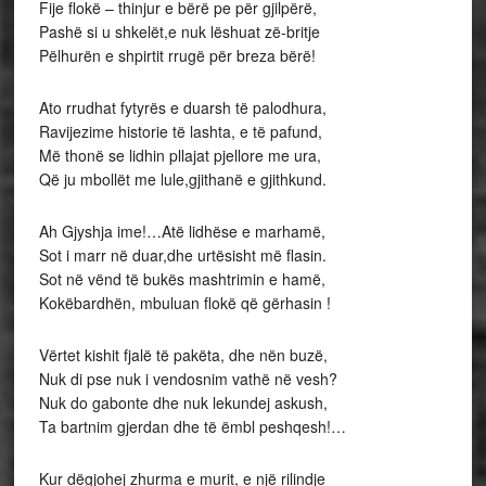
Fije flokë – thinjur e bërë pe për gjilpërë,
Pashë si u shkelët,e nuk lëshuat zë-britje
Pëlhurën e shpirtit rrugë për breza bërë!
Ato rrudhat fytyrës e duarsh të palodhura,
Ravijezime historie të lashta, e të pafund,
Më thonë se lidhin pllajat pjellore me ura,
Që ju mbollët me lule,gjithanë e gjithkund.
Ah Gjyshja ime!…Atë lidhëse e marhamë,
Sot i marr në duar,dhe urtësisht më flasin.
Sot në vënd të bukës mashtrimin e hamë,
Kokëbardhën, mbuluan flokë që gërhasin !
Vërtet kishit fjalë të pakëta, dhe nën buzë,
Nuk di pse nuk i vendosnim vathë në vesh?
Nuk do gabonte dhe nuk lekundej askush,
Ta bartnim gjerdan dhe të ëmbl peshqesh!…
Kur dëgjohej zhurma e murit, e një rilindje