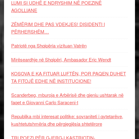
LUMI SI UDHË E NDRYSHIM NË POEZINË
AGOLLIANE
ZËMËRIM DHE PAS VDEKJES! DISIDENTI I
PËRHERSHËM…
Patriotë nga Shqipëria vizituan Vatrën
Mirëseardhje në Shqipëri, Ambasador Eric Wendt
KOSOVA E KA FITUAR LUFTËN, POR PAQEN DUHET
TA FITOJË EDHE NË INSTITUCIONE!
Scanderbeg, mburoja e Arbërisë dhe gjeniu ushtarak në
faqet e Giovanni Carlo Saraceni-t
Republika mbi interesat politike: sovraniteti i qytetarëve,
kushtetutshmëria dhe përgjegjësia shtetërore
TRI POEZI PËR GJERGJ KASTRIOTIN-