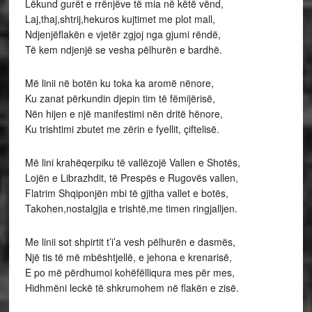
Lëkund gurët e rrënjëve të mia në këtë vënd,
Laj,thaj,shtrij,hekuros kujtimet me plot mall,
Ndjenjëflakën e vjetër zgjoj nga gjumi rëndë,
Të kem ndjenjë se vesha pëlhurën e bardhë.
Më linii në botën ku toka ka aromë nënore,
Ku zanat përkundin djepin tim të fëmijërisë,
Nën hijen e një manifestimi nën dritë hënore,
Ku trishtimi zbutet me zërin e fyellit, çiftelisë.
Më lini krahëqerpiku të vallëzojë Vallen e Shotës,
Lojën e Librazhdit, të Prespës e Rugovës vallen,
Flatrim Shqiponjën mbi të gjitha vallet e botës,
Takohen,nostalgjia e trishtë,me timen ringjalljen.
Me linii sot shpirtit t’i’a vesh pëlhurën e dasmës,
Një tis të më mbështjellë, e jehona e krenarisë,
E po më përdhumoi kohëfëlliqura mes për mes,
Hidhmëni leckë të shkrumohem në flakën e zisë.