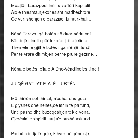
Mbajtën barazpeshimin e varfëri-kapitalit.
Ajo e thjeshta,njëkohësisht madhështore,
Që vuri shënjën e barazisë, lumturi-hallit.
Nënë Tereza, që botën në duar përkundi,
Këndojë ninulla për fukarenj dhe jetime.
Themelet e gjithë botës nga rrënjët tundi,
Për të vrarë dhimbjen,për të prurë gëzime…
Nëna e botës, bija e AtDhe-Vëndlindjes time !
JU QË GATUAT FJALË – URTËN
Më thirrën sot thinjat, rrudhat dhe goja
E gjyshës dhe nënes,që ishin të pa fund,
Unë pashë dhe buzëqeshjen tek e vona,
Gjerësin’ e shpirtit tuaj s’e pashë askund.
Pashë çdo fjalë-goje, kthyer në qëndisje,