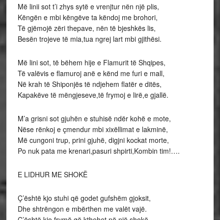
Më linii sot t’i zhys sytë e vrenjtur nën një plis,
Këngën e mbi këngëve ta këndoj me brohori,
Të gjëmojë zëri thepave, nën të bjeshkës lis,
Besën trojeve të mia,tua ngrej lart mbi gjithësi.
Më lini sot, të bëhem hije e Flamurit të Shqipes,
Të valëvis e flamuroj anë e kënd me furi e mall,
Në krah të Shiponjës të ndjehem flatër e ditës,
Kapakëve të mëngjeseve,të frymoj e lirë,e gjallë.
M’a grisni sot gjuhën e stuhisë ndër kohë e mote,
Nëse rënkoj e çmendur mbi xixëllimat e lakminë,
Më cungoni trup, prini gjuhë, digjni kockat morte,
Po nuk pata me krenari,pasuri shpirti,Kombin tim!….
E LIDHUR ME SHOKË
Ç’është kjo stuhi që godet gufshëm gjoksit,
Dhe shtrëngon e mbërthen me valët vajë.
Ç’është kjo frymë që kthehet në një shokë,