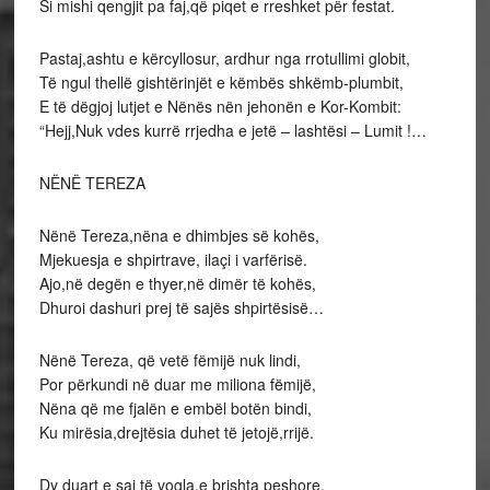
Si mishi qengjit pa faj,që piqet e rreshket për festat.
Pastaj,ashtu e kërcyllosur, ardhur nga rrotullimi globit,
Të ngul thellë gishtërinjët e këmbës shkëmb-plumbit,
E të dëgjoj lutjet e Nënës nën jehonën e Kor-Kombit:
“Hejj,Nuk vdes kurrë rrjedha e jetë – lashtësi – Lumit !…
NËNË TEREZA
Nënë Tereza,nëna e dhimbjes së kohës,
Mjekuesja e shpirtrave, ilaçi i varfërisë.
Ajo,në degën e thyer,në dimër të kohës,
Dhuroi dashuri prej të sajës shpirtësisë…
Nënë Tereza, që vetë fëmijë nuk lindi,
Por përkundi në duar me miliona fëmijë,
Nëna që me fjalën e embël botën bindi,
Ku mirësia,drejtësia duhet të jetojë,rrijë.
Dy duart e saj të vogla,e brishta peshore,