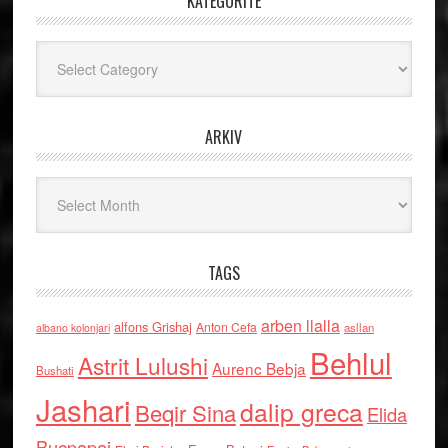
KATEGORITË
Kategoritë
ARKIV
Arkiv
TAGS
arben llalla
alfons Grishaj
Anton Cefa
asllan
albano kolonjari
Behlul
Astrit Lulushi
Aurenc Bebja
Bushati
Jashari
dalip greca
Beqir Sina
Elida
Buçpapaj