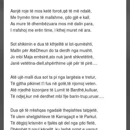
Asnjë roje të mos ketë forcë,që të më ndalë,
Me frymën time të mallshme, çdo gjë e kall.
As mure të dhembëzuara mos më dalin para,
I rrafshoj me erën time, i kthej muret në ara.
Sot shikimin e dua të kthjelltë si lot-qumështi,
Mallin për AtëDheun do ta derdh nga mushti.
Jo mbi Maja errësirë,ato nuk janë shkretëtirë,
Janë vetëtina-diell,shpërthime ujë për të pirë….
Atë ujë-malli dua sot ta pi nga largësia e tretur,
Të gjitha pikimet t’i fus në gotë,të njomoj veten.
Atë rrjedhë lozonjare të Lumit të Bardhë,kulluar,
Të ndjej,kur më derdhet mbi fije barin-trup,uruar….
Dua që të rrëshqas ngadalë thepishtes tatpjetë,
Të ulem shelgjishteve të Karragaçit e të Parkut.
Të dëgjoj krismën e fjalës që del nga çdo fletë,
Dhëmbët ti ngul këcellit, ku lashë notat e vargut…