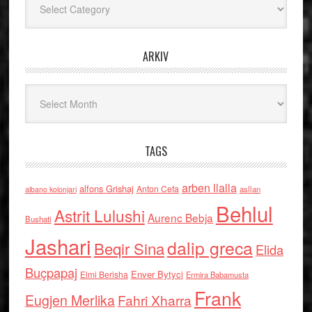
ARKIV
Arkiv
TAGS
arben llalla
alfons Grishaj
Anton Cefa
asllan
albano kolonjari
Behlul
Astrit Lulushi
Aurenc Bebja
Bushati
Jashari
dalip greca
Beqir Sina
Elida
Buçpapaj
Enver Bytyci
Elmi Berisha
Ermira Babamusta
Frank
Eugjen Merlika
Fahri Xharra