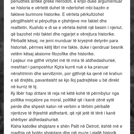
periudhës antike greke Herodoti, e krijoi duke argumentuar
se historia e vërtetë duhet të ndertohet mbi bazën e
fakteve burimore historike. E vërteta përkufizohet
përgjithsisht si përputhja e çështjeve me faktet dhe
realitetin. Kushdo e di se e vërteta është një besim i njeriut,
që bazohet mbi faktet dhe ngjarjet e vërejtura historike.
Përballë kësaj, ne jemi munduar të kryejmë detyrën para
historisë, përmes këtij libri me fakte, duke i qendruar besnik
vetëm kësaj aksiome filozofike dhe historike.
I pajisur me gjithë virtytet më të mira të atdhedashurisë,
meshtari i pamposhtur Kçira kurrë nuk e ka pranuar
nënshtrimin dhe servilizmin, por gjithnjë ka qenë në krahun
e së drejtës, pavarësisht se kjo lloj padrejtësie u bë direkt
në kurriz të tij.
Ky libër hap dritare të reja në këtë kohë të përmbytur nga
politika moçalore pa moral, politikë që i kanë zënë sytë
perde dhe shpesh kalon në verbim e tërbim përballë
njerëzve të thjeshtë atdhetarë, që një jetë të tërë i kanë
shërbyer atdhedashurisë.
Kisha katolike shqiptare e shën Palit në Detroit, është më e
madhja në botën shqiptare dhe një muze i gjallë historik