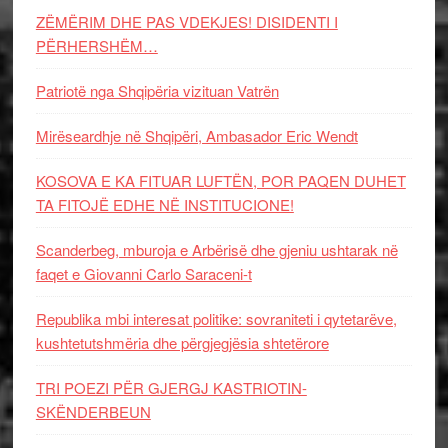
ZËMËRIM DHE PAS VDEKJES! DISIDENTI I
PËRHERSHËM…
Patriotë nga Shqipëria vizituan Vatrën
Mirëseardhje në Shqipëri, Ambasador Eric Wendt
KOSOVA E KA FITUAR LUFTËN, POR PAQEN DUHET
TA FITOJË EDHE NË INSTITUCIONE!
Scanderbeg, mburoja e Arbërisë dhe gjeniu ushtarak në
faqet e Giovanni Carlo Saraceni-t
Republika mbi interesat politike: sovraniteti i qytetarëve,
kushtetutshmëria dhe përgjegjësia shtetërore
TRI POEZI PËR GJERGJ KASTRIOTIN-
SKËNDERBEUN