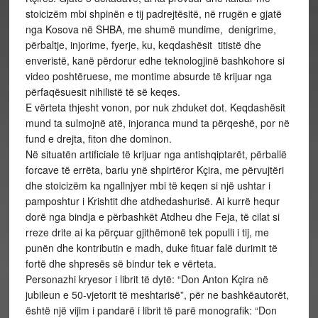
stoicizëm mbi shpinën e tij padrejtësitë, në rrugën e gjatë
nga Kosova në SHBA, me shumë mundime, denigrime,
përbaltje, injorime, fyerje, ku, keqdashësit titistë dhe
enveristë, kanë përdorur edhe teknologjinë bashkohore si
video poshtëruese, me montime absurde të krijuar nga
përfaqësuesit nihilistë të së keqes.
E vërteta thjesht vonon, por nuk zhduket dot. Keqdashësit
mund ta sulmojnë atë, injoranca mund ta përqeshë, por në
fund e drejta, fiton dhe dominon.
Në situatën artificiale të krijuar nga antishqiptarët, përballë
forcave të errëta, bariu ynë shpirtëror Kçira, me përvujtëri
dhe stoicizëm ka ngallnjyer mbi të keqen si një ushtar i
pamposhtur i Krishtit dhe atdhedashurisë. Ai kurrë hequr
dorë nga bindja e përbashkët Atdheu dhe Feja, të cilat si
rreze drite ai ka përçuar gjithëmonë tek populli i tij, me
punën dhe kontributin e madh, duke fituar falë durimit të
fortë dhe shpresës së bindur tek e vërteta.
Personazhi kryesor i librit të dytë: “Don Anton Kçira në
jubileun e 50-vjetorit të meshtarisë”, për ne bashkëautorët,
është një vijim i pandarë i librit të parë monografik: “Don