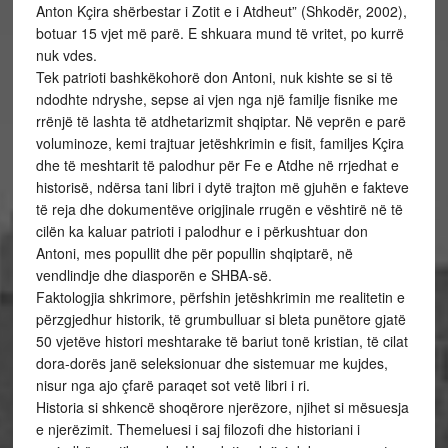
Anton Kçira shërbestar i Zotit e i Atdheut” (Shkodër, 2002),
botuar 15 vjet më parë. E shkuara mund të vritet, po kurrë
nuk vdes.
Tek patrioti bashkëkohorë don Antoni, nuk kishte se si të
ndodhte ndryshe, sepse ai vjen nga një familje fisnike me
rrënjë të lashta të atdhetarizmit shqiptar. Në veprën e parë
voluminoze, kemi trajtuar jetëshkrimin e fisit, familjes Kçira
dhe të meshtarit të palodhur për Fe e Atdhe në rrjedhat e
historisë, ndërsa tani libri i dytë trajton më gjuhën e fakteve
të reja dhe dokumentëve origjinale rrugën e vështirë në të
cilën ka kaluar patrioti i palodhur e i përkushtuar don
Antoni, mes popullit dhe për popullin shqiptarë, në
vendlindje dhe diasporën e SHBA-së.
Faktologjia shkrimore, përfshin jetëshkrimin me realitetin e
përzgjedhur historik, të grumbulluar si bleta punëtore gjatë
50 vjetëve histori meshtarake të bariut tonë kristian, të cilat
dora-dorës janë seleksionuar dhe sistemuar me kujdes,
nisur nga ajo çfarë paraqet sot vetë libri i ri.
Historia si shkencë shoqërore njerëzore, njihet si mësuesja
e njerëzimit. Themeluesi i saj filozofi dhe historiani i