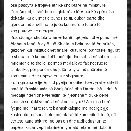
ose pasqyra e trojeve etnike shqiptare në miniaturë.
Don Antoni, u shërbeu shqiptarëve të Amerikës për disa
dekada, ku gjurmët e punës së tij, duken qartë dhe
gjenden në zhvillimet e jetës kulturore e fetare të
shqiptarëve në mërgim.
Kushdo nga shqiptaro-amerikanët, që jeton dhe punon në
Atdheun tonë të dytë, në Shtetet e Bekuara të Amerikës,
gëzohet kur institucionet fetare, kulturore, patriotike, figurat
e shquara të komunitetit tonë dje dhe sot, vlerësohen me
mirënjohje të thellë, përmes medaljeve falënderuese
simbolike, për punën dhe jetën e tyre, në shërbim të
komunitetit dhe trojeve etnike shqiptare.
Por nga ana e tjetër lind pyetja retorike: Pse zyrat e shtetit
amë të Presidencës së Shqipërisë dhe Dardanisë, ndajnë
medalje nderi dhe vlerësimi të njëanshëm duke qenë
shpesh subjektive në vlerësimet e tyre?! Ato disa herë
fyejnë me “harresë”, tek anashkalojnë me ndërgjegje
koshiente personalitetet më aktivë të komunitetit tonë, që
vërtetë kanë shkrirë me pasion dhe atdhedashuri të
papërshkruar veprimtarinë e tyre atdhetare, në dobi të