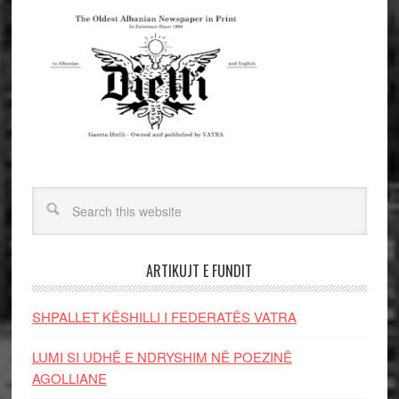
ARTIKUJT E FUNDIT
SHPALLET KËSHILLI I FEDERATËS VATRA
LUMI SI UDHË E NDRYSHIM NË POEZINË
AGOLLIANE