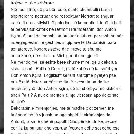
trojeve etnike arbërore.
Një rast i tillë, që po bën bujë, është shembulli i bariut
shpirtëror të nderuar dhe respektuar klerikut të shquar
patriotit dhe aktivistit të palodhur të komunitetit tonë, liderit
të përvuajtur katolik në Detroit I Përndershmi don Anton
Kçira. Ai prej dekadash, ka punuar e luftuar pareshtuar, për
ndërgjegjësimin e çështjes shqiptare të Dardanisë, para
senatorëve, kongresistëve dhe miqve të shumtë
amerikanë, në shtetin e Michigan-it dhe gjetkë.
Ne mendojmë, se është bërë shumë mirë, që u dekorua
kisha e shën Palit në Detroit, gjatë kohës që ka shërbyer
Don Anton Kçira. Logjikisht sërisht shtrojmë pyetjen pse
nuk është dekoruar për merita të veçanta patriotike
meshtari ynë don Anton Kçira, që ka shërbyer në kishën e
shën Palit!? A nuk e meriton ai një vlerësim apo dekoratë
të tillë!?
Dekoratën e mirënjohjes, më të madhe plot zemër, me
falënderime të vijueshme nga shpirti i mirënjohjes don
Antonit, ia kanë dhënë populli i Shqipërisë Etnike, sepse
për t’a ka punuar dhe vepruar (vepron edhe sot edhe pse