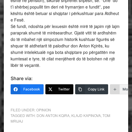
është në pension), sikurse shprehet shpesh, se: “Unë do
t’i shërbej popullit tim deri në frymarrjen e fundit”, pse
kështu është betuar si shqiptar i përkushtuar para Atdheut
e Fesë.
Së fundi, ndoshta për lexuesin është mirë të japim një lajm
paraprak shumë të mirëseardhur. Gjatë vitit të ardhshëm
do të mbahet një simpozium historik kushtuar figurës së
shquar të atdhetarit të palodhur don Anton Kçirës, ku
shumë intelektualë nga bota shqiptare po përgatitën me
kumtesat e tyre, të cilat menjëherë do të botohen në një
libër të veçantë.
Share via:
Facebook
Twitter
Copy Link
More
FILED UNDER:
OPINION
TAGGED WITH:
DON ANTON KQIRA
,
KLAJD KAPINOVA
,
TOM
MRIJAJ