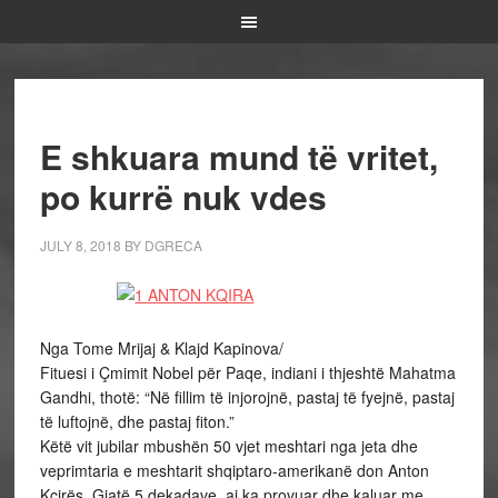
E shkuara mund të vritet,
po kurrë nuk vdes
JULY 8, 2018
BY
DGRECA
Nga Tome Mrijaj & Klajd Kapinova/
Fituesi i Çmimit Nobel për Paqe, indiani i thjeshtë Mahatma
Gandhi, thotë: “Në fillim të injorojnë, pastaj të fyejnë, pastaj
të luftojnë, dhe pastaj fiton.”
Këtë vit jubilar mbushën 50 vjet meshtari nga jeta dhe
veprimtaria e meshtarit shqiptaro-amerikanë don Anton
Kçirës. Gjatë 5 dekadave, ai ka provuar dhe kaluar me