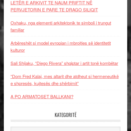
LETËR E ARKIVIT TE NAUM PRIFTIT NË
PERVJETORIN E PARE TE DRAGO SILIQIT
Oxhaku, nga elementi arkitektonik te simboli i trungut
familjar
Arbëreshët si model evropian i mbrojtjes së identitetit
kulturor
Sali Shijaku, “Diego Rivera” shqiptar i artit tonë kombëtar
“Dom Fred Kalaj, mes altarit dhe atdheut si hermeneutikë
e shpresës, kujtesës dhe shërbimit”
A PO ARMATOSET BALLKANI?
KATEGORITË
Kategoritë