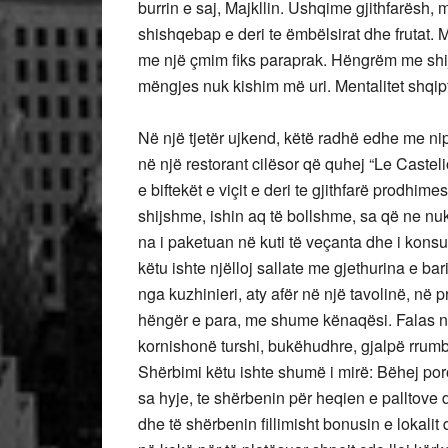
burrin e saj, Majkllin. Ushqime gjithfarësh, 
shishqebap e deri te ëmbëlsirat dhe frutat. M
me një çmim fiks paraprak. Hëngrëm me shij
mëngjes nuk kishim më uri. Mentalitet shqip
Në një tjetër ujkend, këtë radhë edhe me 
në një restorant cilësor që quhej “Le Castel
e biftekët e viçit e deri te gjithfarë prodhime
shijshme, ishin aq të bollshme, sa që ne nuk
na i paketuan në kuti të veçanta dhe i ko
këtu ishte njëlloj sallate me gjethurina e bar
nga kuzhinieri, aty afër në një tavolinë, në 
hëngër e para, me shume kënaqësi. Falas ng
kornishonë turshi, bukëhudhre, gjalpë rrumbul
Shërbimi këtu ishte shumë i mirë: Bëhej poro
sa hyje, te shërbenin për heqien e palltove
dhe të shërbenin fillimisht bonusin e lokalit 