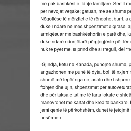
më pak bashkësi e lidhje familjare. Secil
për nevojat vetjake; gatuan, më së shumti pë
Nëqoftëse të mërzitet e të rëndohet burri, a 
duke i ndarë në mes shpenzimet e qirasë, a
armiqësuar me bashkëshortin e parë dhe, ku
duke ndarë ndonjëfarë përgjegjësie për fëmi
nuk të pyet më, si prind dhe si rregull, del “n
-Gjindja, këtu në Kanada, punojnë shumë, pa
angazhohen me punë të dyta, boll të nxjerrin
shumë më tepër nga ne, ashtu dhe i shpenzoj
ftohjen dhe ujin, shpenzimet për autoveturat 
dhe për taksa e tatime të larta lokale e shte
manovrohet me kartat dhe kreditë bankare. Po
jemi qenie të përkohshëm, duhet të jetojmë
nesërmen.