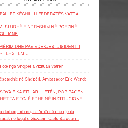
PALLET KËSHILLI I FEDERATËS VATRA
MI SI UDHË E NDRYSHIM NË POEZINË
OLLIANE
MËRIM DHE PAS VDEKJES! DISIDENTI I
ËRHERSHËM…
riotë nga Shqipëria vizituan Vatrën
ëseardhje në Shqipëri, Ambasador Eric Wendt
SOVA E KA FITUAR LUFTËN, POR PAQEN
HET TA FITOJË EDHE NË INSTITUCIONE!
nderbeg, mburoja e Arbërisë dhe gjeniu
tarak në faqet e Giovanni Carlo Saraceni-t