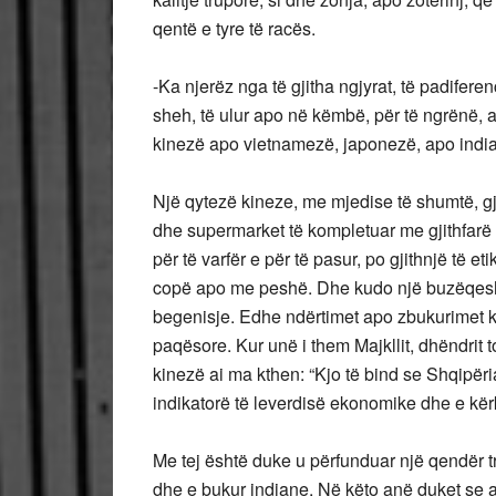
qentë e tyre të racës.
-Ka njerëz nga të gjitha ngjyrat, të padiferen
sheh, të ulur apo në këmbë, për të ngrënë, 
kinezë apo vietnamezë, japonezë, apo india
Një qytezë kineze, me mjedise të shumtë, gje
dhe supermarket të kompletuar me gjithfarë 
për të varfër e për të pasur, po gjithnjë të e
copë apo me peshë. Dhe kudo një buzëqeshje e
begenisje. Edhe ndërtimet apo zbukurimet kë
paqësore. Kur unë i them Majkllit, dhëndrit
kinezë ai ma kthen: “Kjo të bind se Shqipëria
indikatorë të leverdisë ekonomike dhe e kërk
Me tej është duke u përfunduar një qendër t
dhe e bukur indiane. Në këto anë duket se 