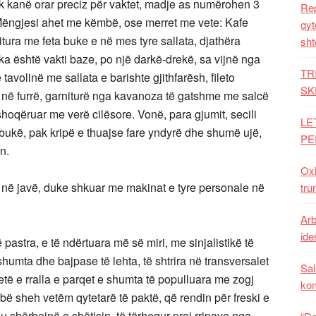
 Nuk kanë orar preciz për vaktet, madje as numërohen 3
Rep
. Mëngjesi ahet me këmbë, ose merret me vete: Kafe
qyt
itura me feta buke e në mes tyre sallata, djathëra
sht
ka është vakti baze, po një darkë-drekë, sa vijnë nga
TR
tavolinë me sallata e barishte gjithfarësh, fileto
SK
r në furrë, garniturë nga kavanoza të gatshme me salcë
shoqëruar me verë cilësore. Vonë, para gjumit, secili
LE
 bukë, pak kripë e thuajse fare yndyrë dhe shumë ujë,
PE
n.
Oxh
rë në javë, duke shkuar me makinat e tyre personale në
tru
Arb
iden
ë pastra, e të ndërtuara më së miri, me sinjalistikë të
humta dhe bajpase të lehta, të shtrira në transversalet
Sal
të e rralla e parqet e shumta të populluara me zogj
ko
bë sheh vetëm qytetarë të paktë, që rendin për freski e
ë u shërbejnë e shëtisin, të tërhequr prej rripave nga