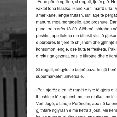
-Edhe për të ngrëne, si rregull, tjetër gjë.
vaktet tona klasike. Hanë kur ti marrë uria
amerikane, lëngje frutash, sufllaqe të përgat
manure, rripa mortadello, apo proshutë. Dar
puna, rreth orës 18-20. Atëherë, shtrohen në 
peshku, apo llokma me biftekë vici të pjeku
e përbërës të tjerë të shijshëm dhe gjithnjë 
konsumon lëngje, ose fruta të freskëta. Pak
direkt nga çezmat, pasi e filtrojnë dhe e ftohi
Si rregull, në qytet, e bëjnë pazarin një he
supermarketet universale.
-Pak njerëz gjen në rrugët e tyre të gjera e t
thjeshtë e të kuptueshme, me mbikalime të s
Veri-Jugë, e Lindje-Perëndim; apo në kafene
gjithfarë ngjyrash e me ketra zijosh. Më këm
kalitje trupore, si dhe zonja, apo zotërinj, q