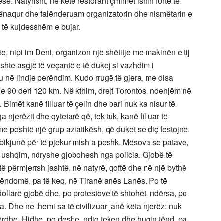
ese. Natyrisht, në këtë restorant çmimet ishin fortë të
kënaqur dhe falënderuam organizatorin dhe nismëtarin e
ë, të kujdesshëm e bujar.
nie, nipi im Deni, organizon një shëtitje me makinën e tij
kishte asgjë të veçantë e të dukej si vazhdim i
u në lindje perëndim. Kudo rrugë të gjera, me disa
sie 90 deri 120 km. Në kthim, drejt Torontos, ndenjëm në
 Bimët kanë filluar të çelin dhe bari nuk ka nisur të
njerëzit dhe qytetarë që, tek tuk, kanë filluar të
e poshtë një grup aziatikësh, që duket se diç festojnë.
rbikjunë për të pjekur mish a peshk. Mësova se patave,
h ushqim, ndryshe gjobohesh nga policia. Gjobë të
të përmjerrsh jashtë, në natyrë, qoftë dhe në një bythë
ëndomë, pa të keq, në Tiranë anës Lanës. Po të
ollarë gjobë dhe, po protestove të shtohet, ndërsa, po
ta. Dhe ne themi sa të civilizuar janë këta njerëz: nuk
përdhe. Hidhe, po deshe, ndiq teken dhe huqin tënd, pa