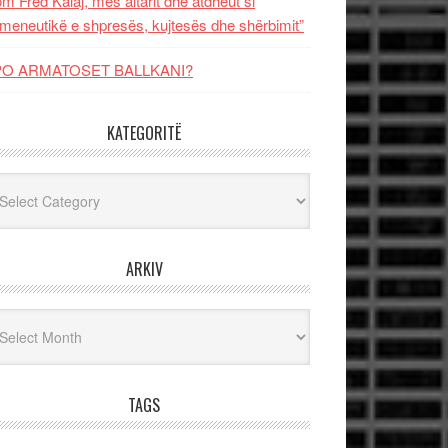
m Fred Kalaj, mes altarit dhe atdheut si
meneutikë e shpresës, kujtesës dhe shërbimit”
PO ARMATOSET BALLKANI?
KATEGORITË
egoritë
ARKIV
iv
TAGS