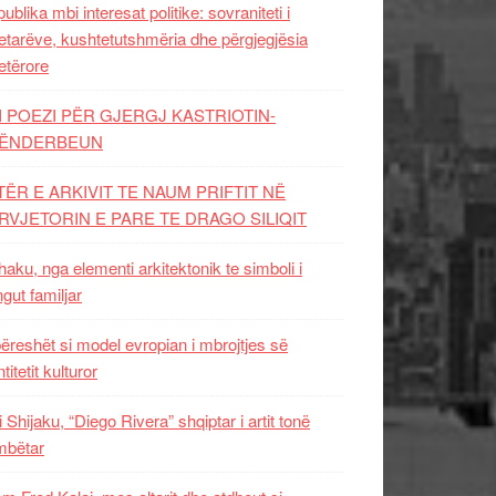
ublika mbi interesat politike: sovraniteti i
etarëve, kushtetutshmëria dhe përgjegjësia
etërore
I POEZI PËR GJERGJ KASTRIOTIN-
ËNDERBEUN
TËR E ARKIVIT TE NAUM PRIFTIT NË
RVJETORIN E PARE TE DRAGO SILIQIT
aku, nga elementi arkitektonik te simboli i
ngut familjar
ëreshët si model evropian i mbrojtjes së
titetit kulturor
i Shijaku, “Diego Rivera” shqiptar i artit tonë
mbëtar