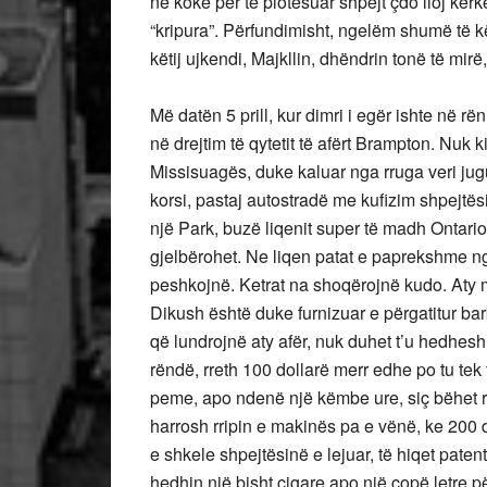
në kokë për të plotësuar shpejt çdo lloj kërk
“kripura”. Përfundimisht, ngelëm shumë të 
këtij ujkendi, Majkllin, dhëndrin tonë të mir
Më datën 5 prill, kur dimri i egër ishte në rë
në drejtim të qytetit të afërt Brampton. Nuk 
Missisuagës, duke kaluar nga rruga veri jug
korsi, pastaj autostradë me kufizim shpejtë
një Park, buzë liqenit super të madh Ontario.
gjelbërohet. Ne liqen patat e paprekshme nga 
peshkojnë. Ketrat na shoqërojnë kudo. Aty m
Dikush është duke furnizuar e përgatitur ba
që lundrojnë aty afër, nuk duhet t’u hedhes
rëndë, rreth 100 dollarë merr edhe po tu tek 
peme, apo ndenë një këmbe ure, siç bëhet r
harrosh rripin e makinës pa e vënë, ke 200 d
e shkele shpejtësinë e lejuar, të hiqet paten
hedhin një bisht cigare apo një copë letre 