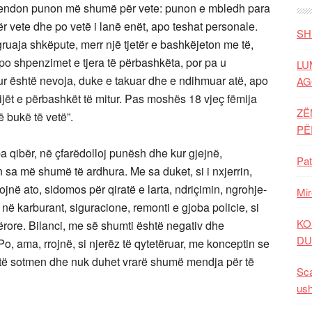
i mendon punon më shumë për vete: punon e mbledh para
r vete dhe po vetë i lanë enët, apo teshat personale.
SH
gruaja shkëpute, merr një tjetër e bashkëjeton me të,
po shpenzimet e tjera të përbashkëta, por pa u
LU
r është nevoja, duke e takuar dhe e ndihmuar atë, apo
AG
jët e përbashkët të mitur. Pas moshës 18 vjeç fëmija
ZË
ë bukë të vetë”.
P
 qibër, në çfarëdolloj punësh dhe kur gjejnë,
Pat
 sa më shumë të ardhura. Me sa duket, si i nxjerrin,
në ato, sidomos për qiratë e larta, ndriçimin, ngrohje-
Mir
në karburant, siguracione, remonti e gjoba policie, si
KO
tërore. Bilanci, me së shumti është negativ dhe
DU
, ama, rrojnë, si njerëz të qytetëruar, me konceptin se
 të sotmen dhe nuk duhet vrarë shumë mendja për të
Sca
ush