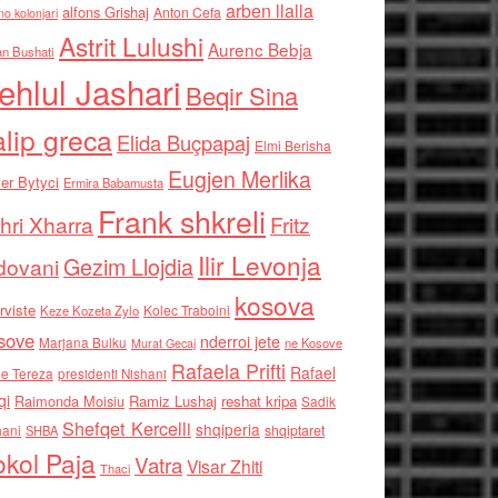
arben llalla
alfons Grishaj
Anton Cefa
no kolonjari
Astrit Lulushi
Aurenc Bebja
an Bushati
ehlul Jashari
Beqir Sina
alip greca
Elida Buçpapaj
Elmi Berisha
Eugjen Merlika
er Bytyci
Ermira Babamusta
Frank shkreli
hri Xharra
Fritz
Ilir Levonja
Gezim Llojdia
dovani
kosova
rviste
Kolec Traboini
Keze Kozeta Zylo
sove
nderroi jete
Marjana Bulku
ne Kosove
Murat Gecaj
Rafaela Prifti
Rafael
e Tereza
presidenti Nishani
qi
Raimonda Moisiu
Ramiz Lushaj
reshat kripa
Sadik
Shefqet Kercelli
shqiperia
hani
shqiptaret
SHBA
kol Paja
Vatra
Visar Zhiti
Thaci