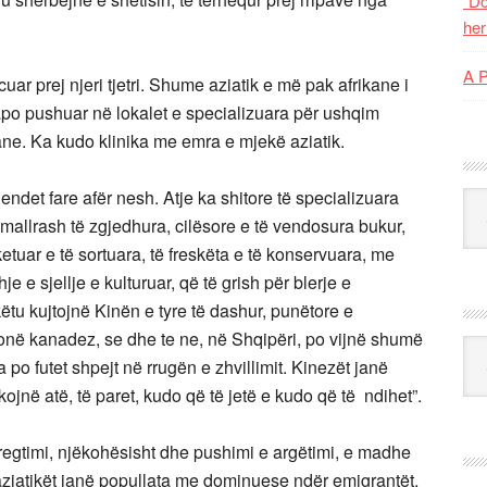
“Do
her
A 
cuar prej njeri tjetri. Shume aziatik e më pak afrikane i
apo pushuar në lokalet e specializuara për ushqim
ne. Ka kudo klinika me emra e mjekë aziatik.
ndet fare afër nesh. Atje ka shitore të specializuara
Kat
mallrash të zgjedhura, cilësore e të vendosura bukur,
tiketuar e të sortuara, të freskëta e të konservuara, me
 sjellje e kulturuar, që të grish për blerje e
tu kujtojnë Kinën e tyre të dashur, punëtore e
 tonë kanadez, se dhe te ne, në Shqipëri, po vijnë shumë
Ark
 po futet shpejt në rrugën e zhvillimit. Kinezët janë
ojnë atë, të paret, kudo që të jetë e kudo që të ndihet”.
regtimi, njëkohësisht dhe pushimi e argëtimi, e madhe
aziatikët janë popullata me dominuese ndër emigrantët.