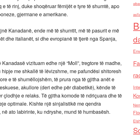
alba
 e të rinj, duke shoqëruar fëmijët e tyre të shumtë, apo
japoneze, gjermane e amerikane.
asll
B
ojnë Kanadanë, ende më të shumtit, më të pasurit e më
d
zët dhe italianët, si dhe evropianë të tjerë nga Spanja,
Env
Fa
ë Kanadasë vizituam edhe një “Moll”, tregtore të madhe,
 hipje me shkallë të lëvizshme, me pafundësi shitoresh
ra
ore e të shumëllojshëm, të prura nga të gjitha anët e
reskuese, akullore (deri edhe për diabetikë), kënde të
Inte
r çlodhje e relaks. Të gjitha komode të ndriçuara dhe të
Ko
je optimale. Kishte një sinjalistikë me qendra
Nen
i, në ato labirinte, ku ndryshe, mund të humbasësh.
Flo
Els
So