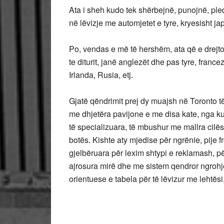
Ata i sheh kudo tek shërbejnë, punojnë, pleq
në lëvizje me automjetet e tyre, kryesisht 
Po, vendas e më të hershëm, ata që e drejt
te diturit, janë anglezët dhe pas tyre, france
Irlanda, Rusia, etj.
Gjatë qëndrimit prej dy muajsh në Toronto t
me dhjetëra pavijone e me disa kate, nga ku
të specializuara, të mbushur me mallra cilës
botës. Kishte aty mjedise për ngrënie, pije f
gjelbëruara për lexim shtypi e reklamash, pë
ajrosura mirë dhe me sistem qendror ngrohje
orientuese e tabela për të lëvizur me lehtës