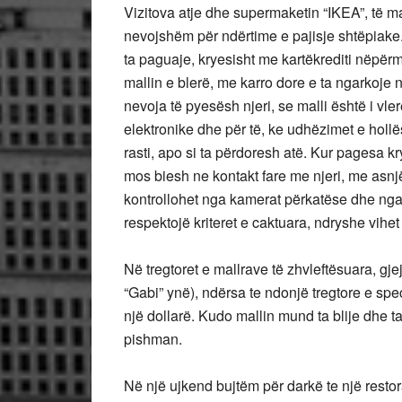
Vizitova atje dhe supermaketin “IKEA”, të mad
nevojshëm për ndërtime e pajisje shtëpiake. 
ta paguaje, kryesisht me kartëkrediti nëpërm
mallin e blerë, me karro dore e ta ngarkoje 
nevoja të pyesësh njeri, se malli është i vl
elektronike dhe për të, ke udhëzimet e holl
rasti, apo si ta përdoresh atë. Kur pagesa k
mos biesh ne kontakt fare me njeri, me asnjë
kontrollohet nga kamerat përkatëse dhe nga ndë
respektojë kriteret e caktuara, ndryshe vihe
Në tregtoret e mallrave të zhvleftësuara, gjej
“Gabi” ynë), ndërsa te ndonjë tregtore e speci
një dollarë. Kudo mallin mund ta blije dhe 
pishman.
Në një ujkend bujtëm për darkë te një resto