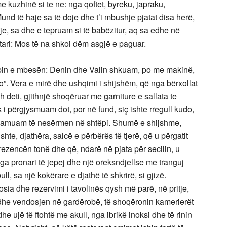
me kuzhinë si te ne: nga qoftet, byreku, japraku,
und të haje sa të doje dhe t’i mbushje pjatat disa herë,
e, sa dhe e tepruam si të babëzitur, aq sa edhe në
tari: Mos të na shkoi dëm asgjë e paguar.
nipin e mbesën: Denin dhe Valin shkuam, po me makinë,
io”. Vera e mirë dhe ushqimi i shijshëm, që nga bërxollat
sh deti, gjithnjë shoqëruar me garniture e sallata te
 i përgjysmuam dot, por në fund, siç ishte rregull kudo,
nsuamuam të nesërmen në shtëpi. Shumë e shijshme,
ishte, djathëra, salcë e përbërës të tjerë, që u përgatit
prezencën tonë dhe që, ndarë në pjata për secilin, u
a pronari të jepej dhe një oreksndjellse me tranguj
l, sa një kokërare e djathë të shkrirë, si gjizë.
sia dhe rezervimi i tavolinës qysh më parë, në pritje,
 dhe vendosjen në gardërobë, të shoqëronin kamerierët
dhe ujë të ftohtë me akull, nga ibrikë inoksi dhe të rinin