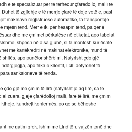
h e të specializuar për të tërhequr çfarëdolloj malli të
Duhet të zgjidhje e të merrje çfarë të doje vetë e, pasi
jet makinave regjistruese automatike, ta transportoje
në mjetin tënd. Merr e ik, për hesapin tënd, pa qenë
erësuar dhe me çmimet përkatëse në etiketat, apo tabelat
ësishme, shpesh në disa gjuhë, si ta montosh kur është
ryhet me kartëkrediti në makinat elektronike, mund të
 shitës, apo punëtor shërbimi. Natyrisht çdo gjë
rgjegjja, apo frika e klientit, i cili detyrohet të
t para sanksioneve të renda.
e çdo gjë me çmim të lirë (natyrisht jo aq lirë, sa te
alizuara, gjeje çfarëdolloj malli, fare të lirë, me çmim
ta ktheje, kundrejt konfermës, po qe se bëheshe
rant me gatim grek. Ishim me Linditën, vajzën tonë dhe