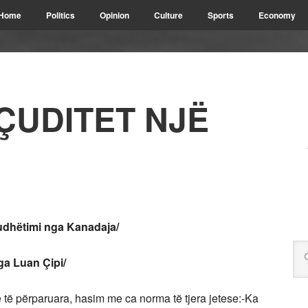
Home
Politics
Opinion
Culture
Sports
Economy
 ÇUDITET NJË
udhëtimi nga Kanadaja/
a Luan Çipi/
ë përparuara, hasim me ca norma të tjera jetese:-Ka