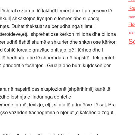
Ko
hirat e zjarrta të faktorit femër] dhe i proçeseve të
Nen
shkull] shkaktojnë fryerjen e femrës dhe si pasoj
Flo
njes. Duhet theksuar se periudha nga fillimi i
Els
steroideve,etj., shprehet ose kërkon miliona dhe biliona
So
jo periudhë është shumë e shkurtër dhe shkon ose kërkon
d është forca e gravitacionit ajo, që i tërheq dhe i
j. të hedhura dhe të shpërndara në hapsirë. Tek qeniet
jnë prindërit e foshnjes . Gruaja dhe burri kujdesen për
dara në hapsirë pas eksplozionit [shpërthimit] kanë të
. Edhe foshnja e lindur nga qeniet e
rberje,formë, lëvizje, etj., si ato të prindërve të saj. Pra
veçse vazhdon trashëgimria e njeriut ,e kafshës,e zogut,