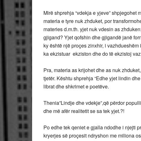
Mirë shprehja “vdekja e yjeve” shpjegohet me
materia e tyre nuk zhduket, por transformohe
materies d.m.th. yjet nuk vdesin as zhduken; 
gjigand? Yjet qofshin dhe gjigandë janë form
ky është një proçes zinxhir, i vazhdueshëm i 
ka ekzistuar ekziston dhe do të ekzistoj va
Pra, materia as krijohet dhe as nuk zhduket
tjetër. Kështu shprehja “Edhe yjet lindin dhe 
librat dhe shkrimet e poetëve.
Thenia”Lindje dhe vdekje”,që përdor populli
dhe më afër realitetit se sa tek yjet.?!
Po edhe tek qeniet e gjalla ndodhe i njejti 
kryerjes së proçesit ndryshon me miliona ose