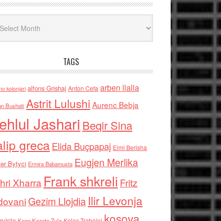
iv
TAGS
arben llalla
alfons Grishaj
Anton Cefa
no kolonjari
Astrit Lulushi
Aurenc Bebja
an Bushati
ehlul Jashari
Beqir Sina
alip greca
Elida Buçpapaj
Elmi Berisha
Eugjen Merlika
er Bytyci
Ermira Babamusta
Frank shkreli
hri Xharra
Fritz
Ilir Levonja
Gezim Llojdia
dovani
kosova
rviste
Kolec Traboini
Keze Kozeta Zylo