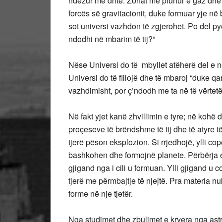
ndezur me dritë. Zonat me pluhur e gaz dhe 
forcës së gravitacionit, duke formuar yje 
sot universi vazhdon të zgjerohet. Po del py
ndodhi në mbarim të tij?”
Nëse Universi do të mbyllet atëherë del e n
Universi do të fillojë dhe të mbaroj “duke q
vazhdimisht, por ç’ndodh me ta në të vërtet
Në fakt yjet kanë zhvillimin e tyre; në kohë
proçeseve të brëndshme të tij dhe të atyre t
tjerë pëson eksplozion. Si rrjedhojë, ylli copë
bashkohen dhe formojnë planete. Përbërja e 
gjigand nga i cili u formuan. Ylli gjigand u
tjerë me përmbajtje të njejtë. Pra materia 
forme në nje tjetër.
Nga studimet dhe zbulimet e kryera nga astr