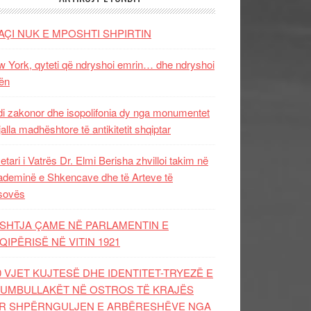
AÇI NUK E MPOSHTI SHPIRTIN
 York, qyteti që ndryshoi emrin… dhe ndryshoi
ën
i zakonor dhe isopolifonia dy nga monumentet
jalla madhështore të antikitetit shqiptar
etari i Vatrës Dr. Elmi Berisha zhvilloi takim në
deminë e Shkencave dhe të Arteve të
sovës
SHTJA ÇAME NË PARLAMENTIN E
QIPËRISË NË VITIN 1921
0 VJET KUJTESË DHE IDENTITET-TRYEZË E
UMBULLAKËT NË OSTROS TË KRAJËS
R SHPËRNGULJEN E ARBËRESHËVE NGA