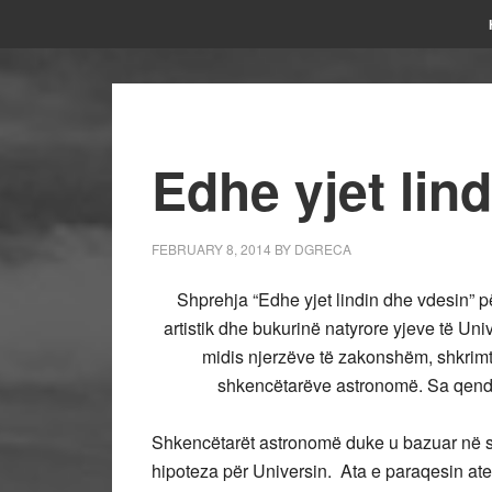
Edhe yjet lin
FEBRUARY 8, 2014
BY
DGRECA
Shprehja “Edhe yjet lindin dhe vdesin” përd
artistik dhe bukurinë natyrore yjeve të Uni
midis njerzëve të zakonshëm, shkrimt
shkencëtarëve astronomë.
Sa qendro
Shkencëtarët astronomë duke u bazuar në s
hipoteza për Universin. Ata e paraqesin a