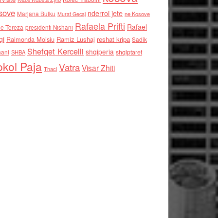
sove
nderroi jete
Marjana Bulku
ne Kosove
Murat Gecaj
Rafaela Prifti
Rafael
e Tereza
presidenti Nishani
qi
Raimonda Moisiu
Ramiz Lushaj
reshat kripa
Sadik
Shefqet Kercelli
shqiperia
hani
shqiptaret
SHBA
kol Paja
Vatra
Visar Zhiti
Thaci