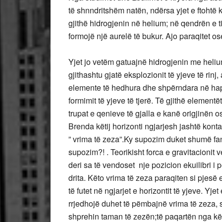
të shnndritshëm natën, ndërsa yjet e ftohtë 
gjithë hidrogjenin në helium; në qendrën e ti
formojë një aurelë të bukur. Ajo paraqitet o
Yjet jo vetëm gatuajnë hidrogjenin me helium
gjithashtu gjatë eksplozionit të yjeve të rinj
elemente të hedhura dhe shpërndara në hap
formimit të yjeve të tjerë. Të gjithë elemen
trupat e qenieve të gjalla e kanë origjinën o
Brenda këtij horizonti ngjarjesh jashtë kont
” vrima të zeza”.Ky supozim duket shumë fa
supozim?! . Teorikisht forca e gravitacionit v
deri sa të vendoset nje pozicion ekuilibri i 
drita. Këto vrima të zeza paraqiten si pjesë
të futet në ngjarjet e horizontit të yjeve.
rrjedhojë duhet të pëmbajnë vrima të zeza,
shprehin taman të zezën;të paqartën nga kë