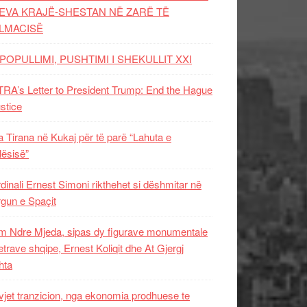
EVA KRAJË-SHESTAN NË ZARË TË
LMACISË
POPULLIMI, PUSHTIMI I SHEKULLIT XXI
RA’s Letter to President Trump: End the Hague
ustice
 Tirana në Kukaj për të parë “Lahuta e
ësisë”
dinali Ernest Simoni rikthehet si dëshmitar në
gun e Spaçit
 Ndre Mjeda, sipas dy figurave monumentale
letrave shqipe, Ernest Koliqit dhe At Gjergj
hta
vjet tranzicion, nga ekonomia prodhuese te