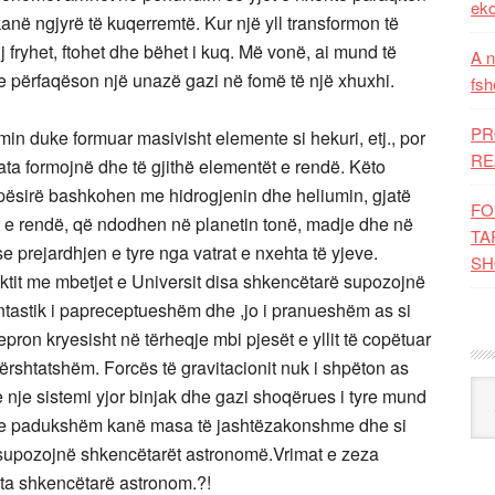
eko
kanë ngjyrë të kuqerremtë. Kur një yll transformon të
j fryhet, ftohet dhe bëhet i kuq. Më vonë, ai mund të
A n
se përfaqëson një unazë gazi në fomë të një xhuxhi.
fsh
PR
in duke formuar masivisht elemente si hekuri, etj., por
RE
, ata formojnë dhe të gjithë elementët e rendë. Këto
ësirë bashkohen me hidrogjenin dhe heliumin, gjatë
FO
tët e rendë, që ndodhen në planetin tonë, madje dhe në
TA
se prejardhjen e tyre nga vatrat e nxehta të yjeve.
SH
aktit me mbetjet e Universit disa shkencëtarë supozojnë
ntastik i papreceptueshëm dhe ,jo i pranueshëm as si
epron kryesisht në tërheqje mbi pjesët e yllit të copëtuar
përshtatshëm. Forcës të gravitacionit nuk i shpëton as
Kat
 e nje sistemi yjor binjak dhe gazi shoqërues i tyre mund
 Yjet e padukshëm kanë masa të jashtëzakonshme dhe si
 supozojnë shkencëtarët astronomë.Vrimat e zeza
ta shkencëtarë astronom.?!