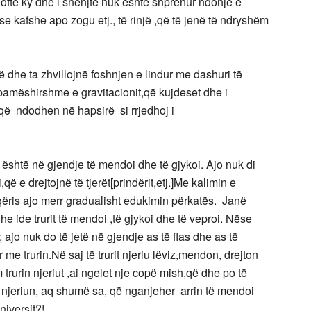
 qoftë ky dhe i shenjtë nuk është shprehur ndonje e
ose kafshe apo zogu etj., të rinjë ,që të jenë të ndryshëm
ë dhe ta zhvillojnë foshnjen e lindur me dashuri të
pamëshirshme e gravitacionit,që kujdeset dhe i
,që ndodhen në hapsirë si rrjedhoj i
k është në gjendje të mendoi dhe të gjykoi. Ajo nuk di
që e drejtojnë të tjerët[prindërit,etj.]Me kalimin e
ëris ajo merr gradualisht edukimin përkatës. Janë
e ide trurit të mendoi ,të gjykoi dhe të veproi. Nëse
 ajo nuk do të jetë në gjendje as të flas dhe as të
r me trurin.Në saj të trurit njeriu lëviz,mendon, drejton
trurin njeriut ,ai ngelet nje copë mish,që dhe po të
n njeriun, aq shumë sa, që nganjeher arrin të mendoi
niversit?!