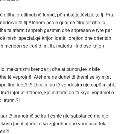
gjitha drejtimet:në formë, përmbajtje,lëvizje ,e tj. Pra,
rindërve të tij.Atëhere pse e quajmë “lindje” dhe jo
 dhe të afërmit shpreh gëzimin dhe shpresën e tyre për
cë mishi special,që krijon idetë; drejton dhe orienton
h mendon se truri d. m. th. materia lind ose krijon
lloi mekanizmi brenda tij dhe ai punon,lëviz bile
 dhe të veprojnë. Atëhere ne duhet të themi se ky mjet
o lind idetë.?! D.m.th. po të vendosim nje copë mishi,
uri injeriut atëhere, kjo materie do të kryej veprimet e
 trurin.?!
yruar të pranojmë se truri është nje substancë me nje
kush jasht njeriut e ka zgjedhur dhe vendosur tek
tën?!