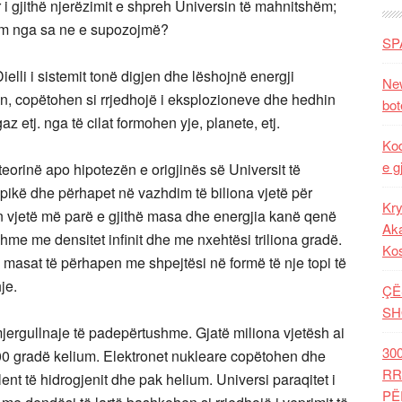
gjithë njerëzimit e shpreh Universin të mahnitshëm;
ëm nga sa ne e supozojmë?
SP
elli i sistemit tonë digjen dhe lëshojnë energji
New
n, copëtohen si rrjedhojë i eksplozioneve dhe hedhin
bot
az etj. nga të cilat formohen yje, planete, etj.
Kod
e g
orinë apo hipotezën e origjinës së Universit të
 pikë dhe përhapet në vazhdim të biliona vjetë për
Kry
ion vjetë më parë e gjithë masa dhe energjia kanë qenë
Aka
hme me densitet infinit dhe me nxehtësi triliona gradë.
Ko
masat të përhapen me shpejtësi në formë të nje topi të
je.
ÇË
SH
 mjergullnaje të padepërtushme. Gjatë miliona vjetësh ai
30
00 gradë kelium. Elektronet nukleare copëtohen dhe
RR
nt të hidrogjenit dhe pak helium. Universi paraqitet i
PË