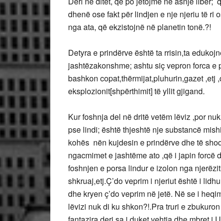
Deri në ditët, që po jetojmë në asnjë libër;
dhenë ose fakt për lindjen e nje njeriu të ri 
nga ata, që ekzistojnë në planetin tonë.?!
Detyra e prindërve është ta rrisin,ta edukojn
jashtëzakonshme; ashtu siç vepron forca e 
bashkon copat,thërmijat,pluhurin,gazet ,etj 
eksplozionit[shpërthimit] të yllit gjigand.
Kur foshnja del në dritë vetëm lëviz ,por nu
pse lindi; është thjeshtë nje substancë mishi,
kohës nën kujdesin e prindërve dhe të shoq
ngacmimet e jashtëme ato ,që i japin forcë dh
foshnjen e porsa lindur e izolon nga njerëzit;
shkruaj,etj.Ç’do veprim i njeriut është i lidhu
dhe kryen ç’do veprim në jetë. Në se i heqim 
lëvizi nuk di ku shkon?!.Pra truri e zbukuro
fantazira deri sa i duket vehtja dhe mbret i U