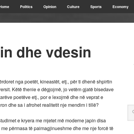
Home
Politics
Opinion
Culture
Sports
Economy
din dhe vdesin
oret nga poetët, kineastët, etj., për ti dhenë shpirtin
versit. Këtë thenie e dëgjojmë, jo vetëm gjatë bisedave
arëve poetëve etj., por e lexojmë dhe në veprat e
n dhe sa i afrohet realitetit nje mendim i tillë?
tudimet e kryera me mjetet më moderne japin disa
te me përmasa të paimagjinueshme dhe me nje forcë të