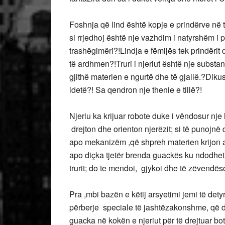
Foshnja që lind është kopje e prindërve në të 
si rrjedhoj është nje vazhdim i natyrshëm i p
trashëgimëri?!Lindja e fëmijës tek prindërit
të ardhmen?!Truri i njeriut është nje substan
gjithë materien e ngurtë dhe të gjallë.?Dikus
idetë?! Sa qendron nje thenie e tillë?!
Njeriu ka krijuar robote duke i vëndosur nje 
drejton dhe orienton njerëzit; si të punojnë
apo mekanizëm ,që shpreh materien krijon ap
apo diçka tjetër brenda guackës ku ndodhet tr
trurit; do te mendoi, gjykoi dhe të zëvendësoi
Pra ,mbi bazën e këtij arsyetimi jemi të det
përberje speciale të jashtëzakonshme, që di
guacka në kokën e njeriut për të drejtuar bo