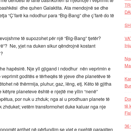
me dendësi të lartë bashkohen si rrjedhojë i veprimit të
TR
në bashkësi dhe quhen Galaktita. Ata mendojnë se dhe
DA
etja “Ç’farë ka ndodhur para “Big-Bang” dhe ç’farë do të
SH
evojshme të supozohet për një “Big-Bang” tjetër?
VAT
Inj
arë”? Ne, yjet na duken sikur qëndrojnë kostant
ë?
Nga
Mal
 dhe hapësirë. Nje yll gjigand i ndodhur nën veprimin e
ë veprimit goditës e tërheqës të yjeve dhe planetëve të
Kar
tohet në thërrmija, pluhur, gaz, lëng, etj. Këto të gjitha
Bur
këtyre planeteve është e njejtë me yllin “nenë”
 copëtua, por nuk u zhduk; nga ai u prodhuan planete të
Dom
të 
nuk zhduket; vetëm transformohet duke kaluar nga nje
Fis
36 
onomët arrihet në përfundim se yjet e nxehtë paraqiten