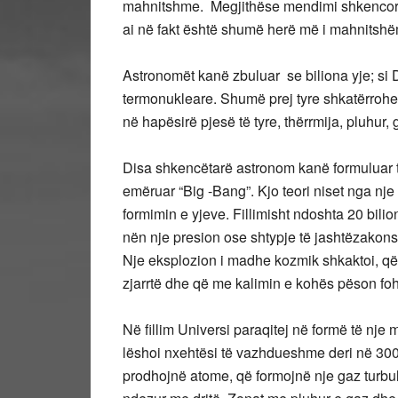
mahnitshme. Megjithëse mendimi shkencor i 
ai në fakt është shumë herë më i mahnitsh
Astronomët kanë zbuluar se biliona yje; si Di
termonukleare. Shumë prej tyre shkatërrohe
në hapësirë pjesë të tyre, thërrmija, pluhur, g
Disa shkencëtarë astronom kanë formuluar te
emëruar “Big -Bang”. Kjo teori niset nga nje
formimin e yjeve. Fillimisht ndoshta 20 bil
nën nje presion ose shtypje të jashtëzakons
Nje eksplozion i madhe kozmik shkaktoi, që 
zjarrtë dhe që me kalimin e kohës pëson foh
Në fillim Universi paraqitej në formë të nje
lëshoi nxehtësi të vazhdueshme deri në 30
prodhojnë atome, që formojnë nje gaz turbule