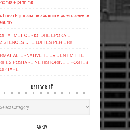
nomia e përfitimit
dihmon krijimtaria në zbulimin e potencialeve të
ehura?
OF. AHMET QERIQI DHE EPOKA E
ZISTENCЁS DHE LUFTЁS PЁR LIRI!
RMAT ALTERNATIVE TË EVIDENTIMIT TË
RIFËS POSTARE NË HISTORINË E POSTËS
QIPTARE
KATEGORITË
egoritë
ARKIV