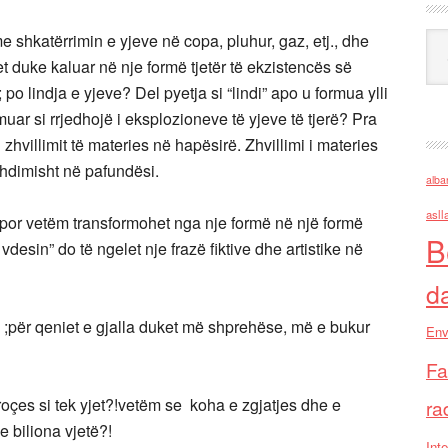
 shkatërrimin e yjeve në copa, pluhur, gaz, etj., dhe
Ark
t duke kaluar në nje formë tjetër të ekzistencës së
po lindja e yjeve? Del pyetja si “lindi” apo u formua ylli
uar si rrjedhojë i eksplozioneve të yjeve të tjerë? Pra
zhvillimit të materies në hapësirë. Zhvillimi i materies
zhdimisht në pafundësi.
alba
asll
,por vetëm transformohet nga nje formë në një formë
B
vdesin” do të ngelet nje frazë fiktive dhe artistike në
d
 ;për qeniet e gjalla duket më shprehëse, më e bukur
Env
Fa
proçes si tek yjet?!vetëm se koha e zgjatjes dhe e
ra
 biliona vjetë?!
Inte