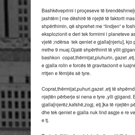
Bashkëveprimi i proçeseve të brendëshme[dës
jashtëm [ me dëshirë të njejtë të faktorit ma
shpërthimin, që shprehet me “lindjen” e fosh
eksplozionit e deri tek formimi i planeteve a
vjetë ;ndërsa tek qeniet e gjalla[njeriu], k
rrethe 9 muaj.Gjatë shpërthimit të yllit gjigan
bashkon copat,thërmijat,pluhurin, gazet ,et
e gjalla rolin e forcës të gravitacionit e lua
rritjen e fëmijës së tyre.
Coprat,thërmijat,puhuri,gazet ,etj të shpërn
njejtën përberje si nena e tyre ,ylli gjigand
gjalla[njerëz,kafshë,zogj, etj.]ka të njejtën pë
dhe tek qeniet e gjalla nuk lind asgje e re 
e tj.