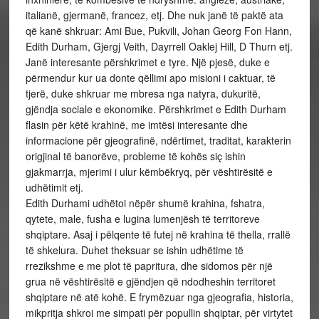
italianë, gjermanë, francez, etj. Dhe nuk janë të paktë ata
që kanë shkruar: Ami Bue, Pukvili, Johan Georg Fon Hann,
Edith Durham, Gjergj Veith, Dayrrell Oaklej Hill, D Thurn etj.
Janë interesante përshkrimet e tyre. Një pjesë, duke e
përmendur kur ua donte qëllimi apo misioni i caktuar, të
tjerë, duke shkruar me mbresa nga natyra, dukuritë,
gjëndja sociale e ekonomike. Përshkrimet e Edith Durham
flasin për këtë krahinë, me imtësi interesante dhe
informacione për gjeografinë, ndërtimet, traditat, karakterin
origjinal të banorëve, probleme të kohës siç ishin
gjakmarrja, mjerimi i ulur këmbëkryq, për vështirësitë e
udhëtimit etj.
Edith Durhami udhëtoi nëpër shumë krahina, fshatra,
qytete, male, fusha e lugina lumenjësh të territoreve
shqiptare. Asaj i pëlqente të futej në krahina të thella, rrallë
të shkelura. Duhet theksuar se ishin udhëtime të
rrezikshme e me plot të papritura, dhe sidomos për një
grua në vështirësitë e gjëndjen që ndodheshin territoret
shqiptare në atë kohë. E frymëzuar nga gjeografia, historia,
mikpritja shkroi me simpati për popullin shqiptar, për virtytet