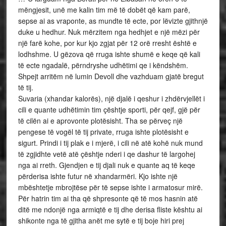
mëngjesit, unë me kalin tim më të dobët që kam parë,
sepse ai as vraponte, as mundte të ecte, por lëvizte gjithnjë
duke u hedhur. Nuk mërzitem nga hedhjet e një mëzi për
një farë kohe, por kur kjo zgjat për 12 orë rresht është e
lodhshme. U gëzova që rruga ishte shumë e keqe që kali
të ecte ngadalë, përndryshe udhëtimi qe i këndshëm.
Shpejt arritëm në lumin Devoll dhe vazhduam gjatë bregut
të tij.
Suvaria (xhandar kalorës), një djalë i qeshur i zhdërvjellët i
cili e quante udhëtimin tim çështje sporti, për qejf, gjë për
të cilën ai e aprovonte plotësisht. Tha se përveç një
pengese të vogël të tij private, rruga ishte plotësisht e
sigurt. Prindi i tij plak e i mjerë, i cili në atë kohë nuk mund
të zgjidhte vetë atë çështje nderi i qe dashur të largohej
nga ai rreth. Gjendjen e tij djali nuk e quante aq të keqe
përderisa ishte futur në xhandarmëri. Kjo ishte një
mbështetje mbrojtëse për të sepse ishte i armatosur mirë.
Për hatrin tim ai tha që shpresonte që të mos hasnin atë
ditë me ndonjë nga armiqtë e tij dhe derisa fliste kështu ai
shikonte nga të gjitha anët me sytë e tij boje hiri prej