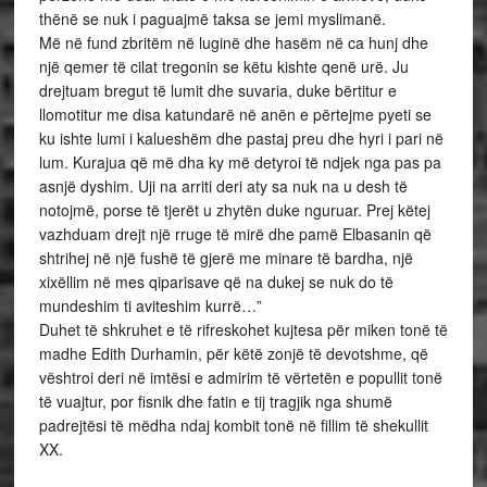
thënë se nuk i paguajmë taksa se jemi myslimanë.
Më në fund zbritëm në luginë dhe hasëm në ca hunj dhe
një qemer të cilat tregonin se këtu kishte qenë urë. Ju
drejtuam bregut të lumit dhe suvaria, duke bërtitur e
llomotitur me disa katundarë në anën e përtejme pyeti se
ku ishte lumi i kalueshëm dhe pastaj preu dhe hyri i pari në
lum. Kurajua që më dha ky më detyroi të ndjek nga pas pa
asnjë dyshim. Uji na arriti deri aty sa nuk na u desh të
notojmë, porse të tjerët u zhytën duke nguruar. Prej këtej
vazhduam drejt një rruge të mirë dhe pamë Elbasanin që
shtrihej në një fushë të gjerë me minare të bardha, një
xixëllim në mes qiparisave që na dukej se nuk do të
mundeshim ti aviteshim kurrë…”
Duhet të shkruhet e të rifreskohet kujtesa për miken tonë të
madhe Edith Durhamin, për këtë zonjë të devotshme, që
vështroi deri në imtësi e admirim të vërtetën e popullit tonë
të vuajtur, por fisnik dhe fatin e tij tragjik nga shumë
padrejtësi të mëdha ndaj kombit tonë në fillim të shekullit
XX.