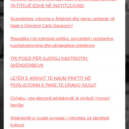
TA FITOJË EDHE NË INSTITUCIONE!
Scanderbeg, mburoja e Arbërisë dhe gjeniu ushtarak në
faqet e Giovanni Carlo Saraceni-t
Republika mbi interesat politike: sovraniteti i qytetarëve,
kushtetutshmëria dhe përgjegjësia shtetërore
TRI POEZI PËR GJERGJ KASTRIOTIN-
SKËNDERBEUN
LETËR E ARKIVIT TE NAUM PRIFTIT NË
PERVJETORIN E PARE TE DRAGO SILIQIT
Oxhaku, nga elementi arkitektonik te simboli i trungut
familjar
Arbëreshët si model evropian i mbrojtjes së identitetit
kulturor