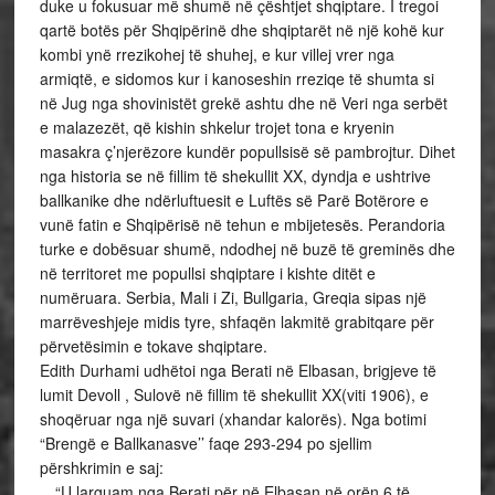
duke u fokusuar më shumë në çështjet shqiptare. I tregoi
qartë botës për Shqipërinë dhe shqiptarët në një kohë kur
kombi ynë rrezikohej të shuhej, e kur villej vrer nga
armiqtë, e sidomos kur i kanoseshin rreziqe të shumta si
në Jug nga shovinistët grekë ashtu dhe në Veri nga serbët
e malazezët, që kishin shkelur trojet tona e kryenin
masakra ç’njerëzore kundër popullsisë së pambrojtur. Dihet
nga historia se në fillim të shekullit XX, dyndja e ushtrive
ballkanike dhe ndërluftuesit e Luftës së Parë Botërore e
vunë fatin e Shqipërisë në tehun e mbijetesës. Perandoria
turke e dobësuar shumë, ndodhej në buzë të greminës dhe
në territoret me popullsi shqiptare i kishte ditët e
numëruara. Serbia, Mali i Zi, Bullgaria, Greqia sipas një
marrëveshjeje midis tyre, shfaqën lakmitë grabitqare për
përvetësimin e tokave shqiptare.
Edith Durhami udhëtoi nga Berati në Elbasan, brigjeve të
lumit Devoll , Sulovë në fillim të shekullit XX(viti 1906), e
shoqëruar nga një suvari (xhandar kalorës). Nga botimi
“Brengë e Ballkanasve’’ faqe 293-294 po sjellim
përshkrimin e saj:
…“U larguam nga Berati për në Elbasan në orën 6 të