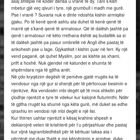
asaj shtëpie në kodër derisa u vranë të dy. Tani s’kish
mbetur gjë veç qivuri i tyre, një grumbull i madh me gurë.
Pse i vranë ? Suvaria nuk e dinte ndoshta kishin armiqësi
gjaku. Po të kenë qenë ashtu ata duhet të kenë qenë të
marrë që s’kanë qenë të armatosur. Që të dalësh jashtë pa
qenë i armatosur në këto rrethana është aq budallëk sa si
të dalësh jashtë pa pasur ombrellë në Angli dhe pastaj të
ankohesh pse u lage. Gjykatësit i kishin çuar në ferr. Ky një
vend paganë, që quhet Myslim, por as kishte as xhami,
prift a hoxhë. Nuk gjendet në katundet e shumta të
shpërndara nga të gjitha anët.
Në çdo kryqëzim degësh të pemëve gjatë rrugës ka të
vendosur nga një gur si shenjë për të përforcuar besimin e
njerëzve. Ata vendosën mbi degët që të mos shkelin për
çlodhje njerëzit e tyre të vdekur kur kalojnë fluturimthi. Ndër
të gjitha rrugët ka shumë nga këta gurë, më duket se edhe
qiraxhiu im vendosi një mbi degët e një lisi.
Kur thirren ushtar njerëzit e kësaj krahine shpesh e
deklarojnë veten të krishterë për t’u përjashtuar dhe pastaj
kur vijnë tagrambledhësit për të kërkuar taksa ata i
përzënë me duar thatë e me kërcënimin e armëve, duke