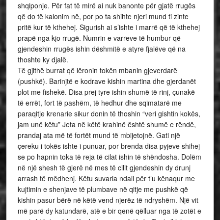
shqiponje. Për fat të mirë ai nuk banonte për gjatë rrugës
që do të kalonim në, por po ta shihte njeri mund ti zinte
pritë kur të kthehej. Sigurish ai s’ishte i marrë që të kthehej
prapë nga kjo rrugë. Numrin e varreve të humbur që
gjendeshin rrugës ishin dëshmitë e atyre fjalëve që na
thoshte ky djalë.
Të gjithë burrat që lëronin tokën mbanin gjeverdarë
(pushkë). Barinjtë e kodrave kishin martina dhe gjerdanët
plot me fishekë. Disa prej tyre ishin shumë të rinj, çunakë
të errët, fort të pashëm, të hedhur dhe sqimatarë me
paraqitje krenarie sikur donin të thoshin “veri gishtin kokës,
jam unë këtu” Jeta në këtë krahinë është shumë e rëndë,
prandaj ata më të fortët mund të mbijetojnë. Gati një
çereku i tokës ishte i punuar, por brenda disa pyjeve shihej
se po hapnin toka të reja të cilat ishin të shëndosha. Dolëm
në një shesh të gjerë në mes të cilit gjendeshin dy drunj
arrash të mëdhenj. Këtu suvaria ndali për t’u kënaqur me
kujtimin e shenjave të plumbave në qitje me pushkë që
kishin pasur bërë në këtë vend njerëz të ndryshëm. Një vit
më parë dy katundarë, atë e bir qenë qëlluar nga të zotët e