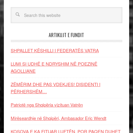
ARTIKUJT E FUNDIT
SHPALLET KËSHILLI I FEDERATËS VATRA
LUMI SI UDHË E NDRYSHIM NË POEZINË
AGOLLIANE
ZËMËRIM DHE PAS VDEKJES! DISIDENTI I
PËRHERSHËM…
Patriotë nga Shqipëria vizituan Vatrën
Mirëseardhje në Shqipëri, Ambasador Eric Wendt
KOSOVA E KA FITUAR LUFTËN, POR PAQEN DUHET