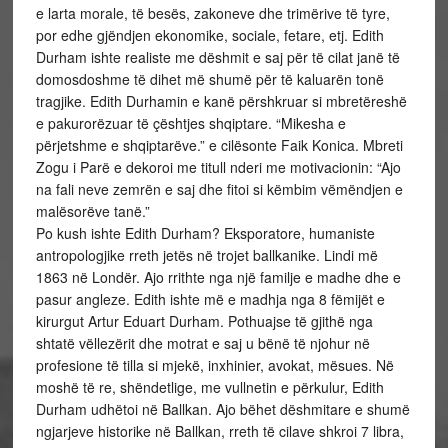
e larta morale, të besës, zakoneve dhe trimërive të tyre,
por edhe gjëndjen ekonomike, sociale, fetare, etj. Edith
Durham ishte realiste me dëshmit e saj për të cilat janë të
domosdoshme të dihet më shumë për të kaluarën tonë
tragjike. Edith Durhamin e kanë përshkruar si mbretëreshë
e pakurorëzuar të çështjes shqiptare. “Mikesha e
përjetshme e shqiptarëve.” e cilësonte Faik Konica. Mbreti
Zogu i Parë e dekoroi me titull nderi me motivacionin: “Ajo
na fali neve zemrën e saj dhe fitoi si këmbim vëmëndjen e
malësorëve tanë.”
Po kush ishte Edith Durham? Eksporatore, humaniste
antropologjike rreth jetës në trojet ballkanike. Lindi më
1863 në Londër. Ajo rrithte nga një familje e madhe dhe e
pasur angleze. Edith ishte më e madhja nga 8 fëmijët e
kirurgut Artur Eduart Durham. Pothuajse të gjithë nga
shtatë vëllezërit dhe motrat e saj u bënë të njohur në
profesione të tilla si mjekë, inxhinier, avokat, mësues. Në
moshë të re, shëndetlige, me vullnetin e përkulur, Edith
Durham udhëtoi në Ballkan. Ajo bëhet dëshmitare e shumë
ngjarjeve historike në Ballkan, rreth të cilave shkroi 7 libra,