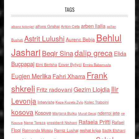
TAGS
arben llalla
alfons Grishaj
Anton Cefa
asllan
albano kolonjari
Behlul
Astrit Lulushi
Aurenc Bebja
Bushati
Jashari
dalip greca
Beqir Sina
Elida
Buçpapaj
Enver Bytyci
Elmi Berisha
Ermira Babamusta
Frank
Eugjen Merlika
Fahri Xharra
shkreli
Ilir
Gezim Llojdia
Fritz radovani
Levonja
Interviste
Kolec Traboini
Keze Kozeta Zylo
kosova
Kosove
nderroi jete
Marjana Bulku
ne
Murat Gecaj
Rafaela Prifti
Rafael
Nene Tereza
Kosove
presidenti Nishani
Floqi
Raimonda Moisiu
Ramiz Lushaj
reshat kripa
Sadik Elshani