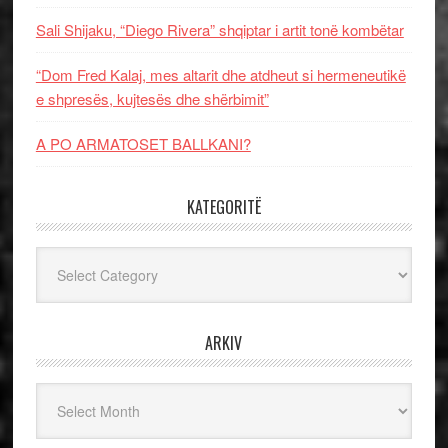
Sali Shijaku, “Diego Rivera” shqiptar i artit tonë kombëtar
“Dom Fred Kalaj, mes altarit dhe atdheut si hermeneutikë
e shpresës, kujtesës dhe shërbimit”
A PO ARMATOSET BALLKANI?
KATEGORITË
Kategoritë
ARKIV
Arkiv