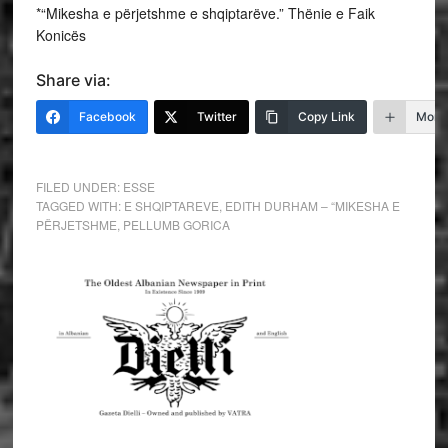
*“Mikesha e përjetshme e shqiptarëve.” Thënie e Faik
Konicës
Share via:
Facebook
Twitter
Copy Link
More
FILED UNDER:
ESSE
TAGGED WITH:
E SHQIPTAREVE
,
EDITH DURHAM – “MIKESHA E
PËRJETSHME
,
PELLUMB GORICA