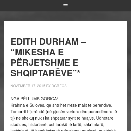
EDITH DURHAM –
“MIKESHA E
PËRJETSHME E
SHQIPTARËVE”*
NOVEMBER 17, 2015
BY
DGRECA
NGA PËLLUMB GORICA/
Krahina e Sulovës, që shtrihet rrëzë malit të perëndive,
Tomorrit hijerëndë (në pjesën veriore dhe perendimore të
tij) në shekuj nuk i ka shpëtuar syrit të huajve. Udhëtarë,
studiues, historianë, ushtarakë të lartë, shkrimtarë,
inxhinierë, të kombësive të ndryshme: anglezë, austriakë,