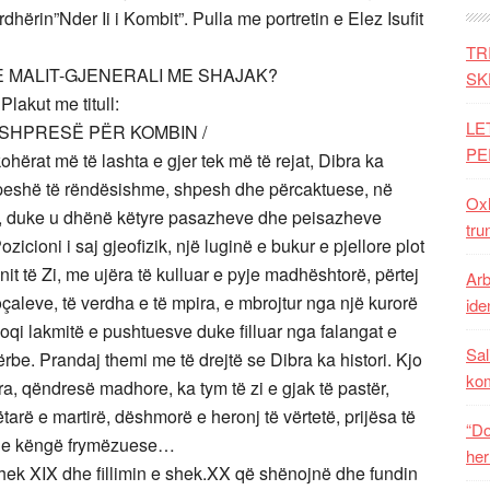
dhërin”Nder Ii i Kombit”. Pulla me portretin e Elez Isufit
TR
E MALIT-GJENERALI ME SHAJAK?
SK
 Plakut me titull:
LE
E SHPRESË PËR KOMBIN /
PE
hërat më të lashta e gjer tek më të rejat, Dibra ka
peshë të rëndësishme, shpesh dhe përcaktuese, në
Oxh
ësi, duke u dhënë këtyre pasazheve dhe peisazheve
tru
Pozicioni i saj gjeofizik, një luginë e bukur e pjellore plot
it të Zi, me ujëra të kulluar e pyje madhështorë, përtej
Arb
oçaleve, të verdha e të mpira, e mbrojtur nga një kurorë
iden
hoqi lakmitë e pushtuesve duke filluar nga falangat e
Sal
ërbe. Prandaj themi me të drejtë se Dibra ka histori. Kjo
ko
ëra, qëndresë madhore, ka tym të zi e gjak të pastër,
tarë e martirë, dëshmorë e heronj të vërtetë, prijësa të
“Do
 dhe këngë frymëzuese…
her
hek XIX dhe fillimin e shek.XX që shënojnë dhe fundin