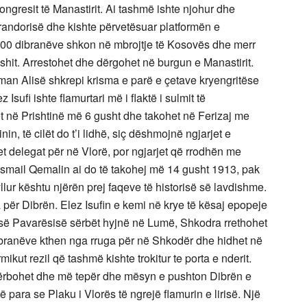
ngresit të Manastirit. Ai tashmë ishte njohur dhe
andorisë dhe kishte përvetësuar platformën e
000 dibranëve shkon në mbrojtje të Kosovës dhe merr
shit. Arrestohet dhe dërgohet në burgun e Manastirit.
man Alisë shkrepi krisma e parë e çetave kryengritëse
Isufi ishte flamurtari më i flaktë i sulmit të
t në Prishtinë më 6 gusht dhe takohet në Ferizaj me
in, të cilët do t’i lidhë, siç dëshmojnë ngjarjet e
delegat për në Vlorë, por ngjarjet që rrodhën me
 Ismail Qemalin ai do të takohej më 14 gusht 1913, pak
ur kështu njërën prej faqeve të historisë së lavdishme.
 për Dibrën. Elez Isufin e kemi në krye të kësaj epopeje
s së Pavarësisë sërbët hyjnë në Lumë, Shkodra rrethohet
dibranëve kthen nga rruga për në Shkodër dhe hidhet në
kut rezil që tashmë kishte trokitur te porta e nderit.
 tërbohet dhe më tepër dhe mësyn e pushton Dibrën e
ë para se Plaku i Vlorës të ngrejë flamurin e lirisë. Një