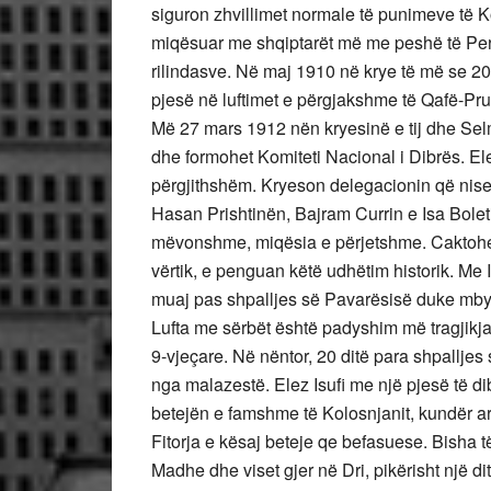
siguron zhvillimet normale të punimeve të Ko
miqësuar me shqiptarët më me peshë të Per
rilindasve. Në maj 1910 në krye të më se 2
pjesë në luftimet e përgjakshme të Qafë-Pru
Më 27 mars 1912 nën kryesinë e tij dhe Sel
dhe formohet Komiteti Nacional i Dibrës. Elez 
përgjithshëm. Kryeson delegacionin që nise
Hasan Prishtinën, Bajram Currin e Isa Boletin
mëvonshme, miqësia e përjetshme. Caktohet 
vërtik, e penguan këtë udhëtim historik. Me
muaj pas shpalljes së Pavarësisë duke mbyll
Lufta me sërbët është padyshim më tragjikja
9-vjeçare. Në nëntor, 20 ditë para shpallje
nga malazestë. Elez Isufi me një pjesë të 
betejën e famshme të Kolosnjanit, kundër armi
Fitorja e kësaj beteje qe befasuese. Bisha
Madhe dhe viset gjer në Dri, pikërisht një dit