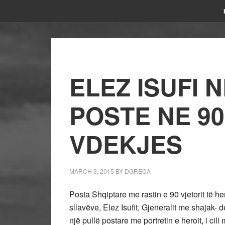
ELEZ ISUFI 
POSTE NE 90
VDEKJES
MARCH 3, 2015
BY
DGRECA
Posta Shqiptare me rastin e 90 vjetorit të he
sllavëve, Elez Isufit, Gjeneralit me shajak
një pullë postare me portretin e heroit, i cil