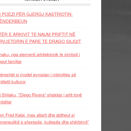
I POEZI PËR GJERGJ KASTRIOTIN-
ËNDERBEUN
TËR E ARKIVIT TE NAUM PRIFTIT NË
RVJETORIN E PARE TE DRAGO SILIQIT
aku, nga elementi arkitektonik te simboli i
ngut familjar
ëreshët si model evropian i mbrojtjes së
titetit kulturor
i Shijaku, “Diego Rivera” shqiptar i artit tonë
mbëtar
m Fred Kalaj, mes altarit dhe atdheut si
meneutikë e shpresës, kujtesës dhe shërbimit”