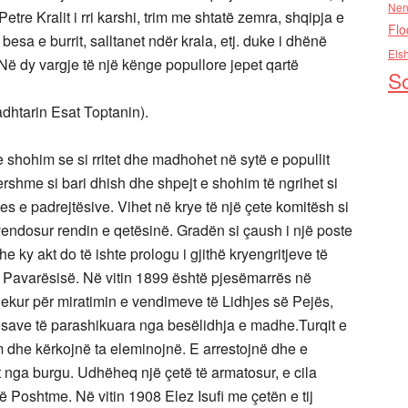
Nen
ë Petre Kralit i rri karshi, trim me shtatë zemra, shqipja e
Flo
, besa e burrit, salltanet ndër krala, etj. duke i dhënë
Els
Në dy vargje të një kënge popullore jepet qartë
So
radhtarin Esat Toptanin).
e shohim se si rritet dhe madhohet në sytë e popullit
hershme si bari dhish dhe shpejt e shohim të ngrihet si
es e padrejtësive. Vihet në krye të një çete komitësh si
vendosur rendin e qetësinë. Gradën si çaush i një poste
he ky akt do të ishte prologu i gjithë kryengritjeve të
Pavarësisë. Në vitin 1899 është pjesëmarrës në
ekur për miratimin e vendimeve të Lidhjes së Pejës,
kesave të parashikuara nga besëlidhja e madhe.Turqit e
 dhe kërkojnë ta eleminojnë. E arrestojnë dhe e
t nga burgu. Udhëheq një çetë të armatosur, e cila
 Poshtme. Në vitin 1908 Elez Isufi me çetën e tij