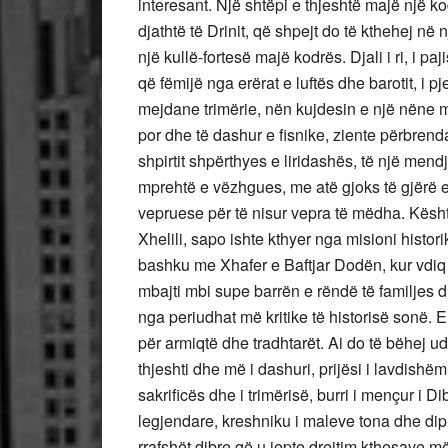
interesant. Një shtëpi e thjeshtë majë një k
djathtë të Drinit, që shpejt do të kthehej 
një kullë-fortesë majë kodrës. Djali i ri, i p
që fëmijë nga erërat e luftës dhe barotit, i pj
mejdane trimërie, nën kujdesin e një nëne m
por dhe të dashur e fisnike, ziente përbrenda
shpirtit shpërthyes e liridashës, të një mendj
mprehtë e vëzhgues, me atë gjoks të gjërë e 
vepruese për të nisur vepra të mëdha. Kështu e
Xhelili, sapo ishte kthyer nga misioni histor
bashku me Xhafer e Baftjar Dodën, kur vdiq 
mbajti mbi supe barrën e rëndë të familjes d
nga periudhat më kritike të historisë sonë. Em
për armiqtë dhe tradhtarët. Ai do të bëhej
thjeshti dhe më i dashuri, prijësi i lavdishëm 
sakrificës dhe i trimërisë, burri i mençur i Di
legjendare, kreshniku i maleve tona dhe di
rrafshët dibre që u jepte drejtim kthesave më 