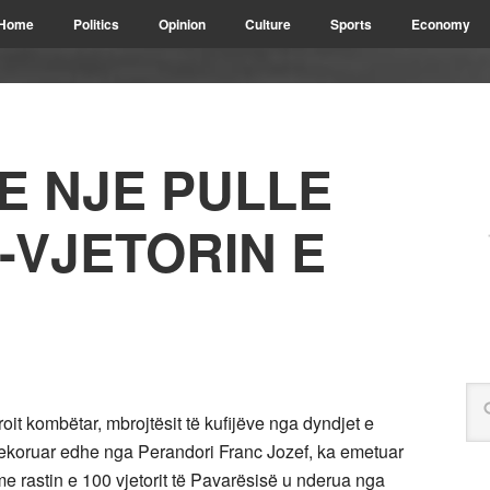
Home
Politics
Opinion
Culture
Sports
Economy
NE NJE PULLE
-VJETORIN E
roit kombëtar, mbrojtësit të kufijëve nga dyndjet e
- dekoruar edhe nga Perandori Franc Jozef, ka emetuar
i me rastin e 100 vjetorit të Pavarësisë u nderua nga