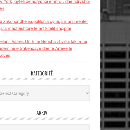
 York, qyteti që ndryshoi emrin… dhe ndryshoi
ën
i zakonor dhe isopolifonia dy nga monumentet
jalla madhështore të antikitetit shqiptar
etari i Vatrës Dr. Elmi Berisha zhvilloi takim në
deminë e Shkencave dhe të Arteve të
sovës
KATEGORITË
egoritë
ARKIV
iv