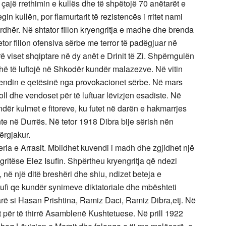
 çajë rrethimin e kullës dhe të shpëtojë 70 anëtarët e
in kullën, por flamurtarit të rezistencës i rritet nami
urdhër. Në shtator fillon kryengritja e madhe dhe brenda
 tetor fillon ofensiva sërbe me terror të padëgjuar në
 viset shqiptare në dy anët e Drinit të Zi. Shpërngulën
hë të luftojë në Shkodër kundër malazezve. Në vitin
 rendin e qetësinë nga provokacionet sërbe. Në mars
 dhe vendoset për të luftuar lëvizjen esadiste. Në
jë ndër kulmet e fitoreve, ku futet në darën e hakmarrjes
nte në Durrës. Në tetor 1918 Dibra bije sërish nën
ërgjakur.
ria e Arrasit. Mblidhet kuvendi i madh dhe zgjidhet një
ritëse Elez Isufin. Shpërtheu kryengritja që ndezi
 në një ditë breshëri dhe shiu, ndizet beteja e
sufi qe kundër synimeve diktatoriale dhe mbështeti
ë si Hasan Prishtina, Ramiz Daci, Ramiz Dibra,etj. Në
 për të thirrë Asamblenë Kushtetuese. Në prill 1922