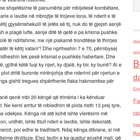
a me shqetësime të panumërta për mbijetesë kombëtare,
arie e lavdie në mbrojtje të trojeve tona, të nderit e të
ëtij gjysëmshekulli të jetës së tij, nuk do të gjejsh asnjë
sh e plagë lufte, asnje ditë të qetë e pa krisma pushke.
olë të ndritshme, me një piskamë tronditëse të thirrjes
alba
atër të këtij vatani”! Dhe ngriheshin 7 e 70, përmbysej
asll
idheshin tek pesë krismat e pushkës habertare. Dhe
B
, gjithë këtë fuqi ky njeri, ky djalë, ky bir, ky burrë? Ai e
ij plot dritë buronte mirënjohja dhe nderimi për njeriun e
d
e nga gishti tregues shpërthente flaka hakmarrëse për
Env
 kanë qenë mbi 20 këngë që trimëria i ka kënduar
Fa
t. Ne kemi arritur të mbledhim të plota rreth 13 prej tyre,
ra
 pas vdekjes. Kënga në atë kohë ishte vlerësimi më
n, urdhër, ishte titull nderi e lavdie, ishte dekoratë,
Inte
roit, por edhe te tradhtarit. Ndaj kënga dibrane, si më
Ko
ësime dinjitoze. Elez Isufin e ka quajtur arushë mali, që