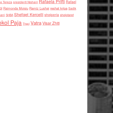
Rafaela Prifti
Rafael
e Tereza
presidenti Nishani
qi
Raimonda Moisiu
Ramiz Lushaj
reshat kripa
Sadik
Shefqet Kercelli
shqiperia
hani
shqiptaret
SHBA
kol Paja
Vatra
Visar Zhiti
Thaci