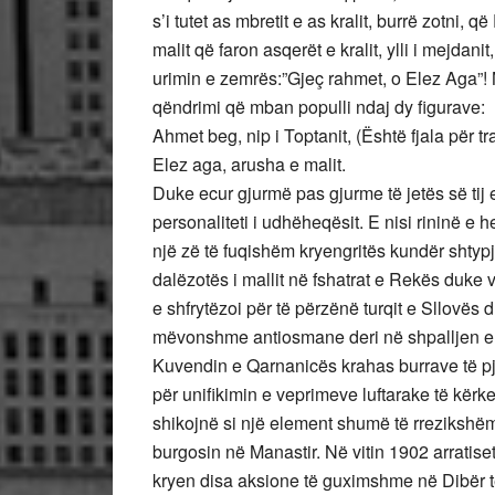
s’i tutet as mbretit e as kralit, burrë zotni, q
malit që faron asqerët e kralit, ylli i mejdanit
urimin e zemrës:”Gjeç rahmet, o Elez Aga”! 
qëndrimi që mban populli ndaj dy figurave:
Ahmet beg, nip i Toptanit, (Është fjala për t
Elez aga, arusha e malit.
Duke ecur gjurmë pas gjurme të jetës së tij 
personaliteti i udhëheqësit. E nisi rininë e 
një zë të fuqishëm kryengritës kundër shtypj
dalëzotës i mallit në fshatrat e Rekës duke 
e shfrytëzoi për të përzënë turqit e Sllovës d
mëvonshme antiosmane deri në shpalljen e 
Kuvendin e Qarnanicës krahas burrave të pj
për unifikimin e veprimeve luftarake të kër
shikojnë si një element shumë të rrezikshëm
burgosin në Manastir. Në vitin 1902 arratise
kryen disa aksione të guximshme në Dibër të