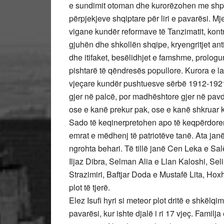
e sundimit otoman dhe kurorëzohen me shpa
përpjekjeve shqiptare për liri e pavarësi. M
vigane kundër reformave të Tanzimatit, kontri
gjuhën dhe shkollën shqipe, kryengritjet an
dhe itifaket, besëlidhjet e famshme, prologu
pishtarë të qëndresës popullore. Kurora e l
vjeçare kundër pushtuesve sërbë 1912-1921
gjer në palcë, por madhështore gjer në pavd
ose e kanë prekur pak, ose e kanë shkruar k
Sado të keqinerpretohen apo të keqpërdoren
emrat e mëdhenj të patriotëve tanë. Ata janë 
ngrohta behari. Të tillë janë Cen Leka e S
Iljaz Dibra, Selman Alia e Llan Kaloshi, Sel
Strazimiri, Baftjar Doda e Mustafë Lita, Hox
plot të tjerë.
Elez Isufi hyri si meteor plot dritë e shkëlqi
pavarësi, kur ishte djalë i ri 17 vjeç. Familj