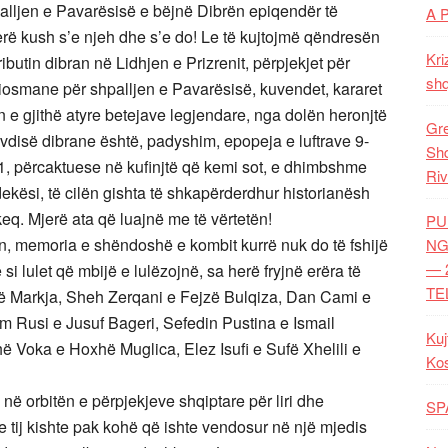
lljen e Pavarësisë e bëjnë Dibrën epiqendër të
A 
jerë kush s’e njeh dhe s’e do! Le të kujtojmë qëndresën
Kri
butin dibran në Lidhjen e Prizrenit, përpjekjet për
shq
tiosmane për shpalljen e Pavarësisë, kuvendet, kararet
n e gjithë atyre betejave legjendare, nga dolën heronjtë
Gre
avdisë dibrane është, padyshim, epopeja e luftrave 9-
Shq
, përcaktuese në kufinjtë që kemi sot, e dhimbshme
Riv
ekësi, të cilën gishta të shkapërderdhur historianësh
eq. Mjerë ata që luajnë me të vërtetën!
PU
, memoria e shëndoshë e kombit kurrë nuk do të fshijë
NG
— 
si lulet që mbijë e lulëzojnë, sa herë fryjnë erëra të
TE
alë Markja, Sheh Zerqani e Fejzë Bulqiza, Dan Cami e
im Rusi e Jusuf Bageri, Sefedin Pustina e Ismail
Kuj
hë Voka e Hoxhë Muglica, Elez Isufi e Sufë Xhelili e
Ko
m në orbitën e përpjekjeve shqiptare për liri dhe
SP
a e tij kishte pak kohë që ishte vendosur në një mjedis