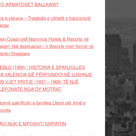
PO ARMATOSET BALLKANI?
za e vlerave – Tragjedia e vërtetë e tranzicionit
iptar
en Coast sjell Nammos Hotels & Resorts në
ipëri: Një destinacion i ri lifestyle merr formë në
ierën Shqiptare
EBLO (1966) / HISTORIA E SPANJOLLES
A VALENCIA QË PËRFUNDOI NË LUSHNJE
29 VJET PRITJE (1937 – 1966) TË NJË
LEFONATE NGA DY MOTRAT
tojmë sakrificën e familjes Lleshi për lirinë e
sovës
AÇI NUK E MPOSHTI SHPIRTIN