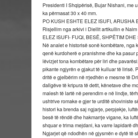
Presidenti I Shqipërisë, Bujar Nishani, me ur
ka përmasat 30 x 40 mm.
PO KUSH ESHTE ELEZ ISUFI, ARUSHA 
Risjellim nga arkivi i Diellit artikullin e Naim
ELEZ ISUFI- FUQI, BESË, SHPËTIM DH
Në analet e historisë sonë kombëtare, nga ko
qenë kurdoherë e pranishme dhe ka pasur 
lëvizjet tona kombëtare për liri dhe pavar
pikante ngjyrën e gjakut të kulluar të lirisë. 
dritë e gjelbërim në rrjedhën e mesme të Drin
dallgëve të kripura të detit, kënetave dhe m
malesh të lartë në perendim e në lindje, tër
ushtrive romake e gjer te urditë shoviniste s
histori ka brenda saj ngjarje, perpjekje, luft
besë të rëndë dhe hakmarrje vigane, ka luftë
shquar e trima mejdani, ka varre lapidarë
Ngjarjet që ndodhën në gjysmën e dytë të s