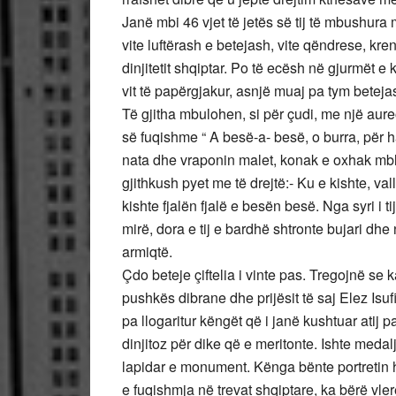
Janë mbi 46 vjet të jetës së tij të mbushur
vite luftërash e betejash, vite qëndrese, kren
dinjitetit shqiptar. Po të ecësh në gjurmët e k
vit të papërgjakur, asnjë muaj pa tym beteja
Të gjitha mbulohen, si për çudi, me një aure
së fuqishme “ A besë-a- besë, o burra, për h
nata dhe vraponin malet, konak e oxhak mbl
gjithkush pyet me të drejtë:- Ku e kishte, vallë
kishte fjalën fjalë e besën besë. Nga syri i t
mirë, dora e tij e bardhë shtronte bujari dh
armiqtë.
Çdo beteje çiftelia i vinte pas. Tregojnë se
pushkës dibrane dhe prijësit të saj Elez Isufi
pa llogaritur këngët që i janë kushtuar atij
dinjitoz për dike që e meritonte. Ishte medaljo
lapidar e monument. Kënga bënte portretin he
e fuqishmja në trevat shqiptare, ka bërë vler