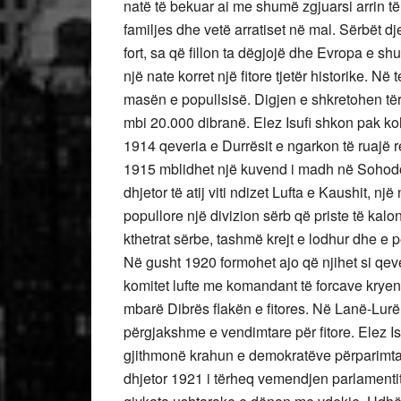
natë të bekuar ai me shumë zgjuarsi arrin të
familjes dhe vetë arratiset në mal. Sërbët djeg
fort, sa që fillon ta dëgjojë dhe Evropa e sh
një nate korret një fitore tjetër historike. Në
masën e popullsisë. Digjen e shkretohen tërë
mbi 20.000 dibranë. Elez Isufi shkon pak ko
1914 qeveria e Durrësit e ngarkon të ruajë
1915 mblidhet një kuvend i madh në Sohodoll
dhjetor të atij viti ndizet Lufta e Kaushit, n
popullore një divizion sërb që priste të kalo
kthetrat sërbe, tashmë krejt e lodhur dhe e p
Në gusht 1920 formohet ajo që njihet si qeve
komitet lufte me komandant të forcave kryeng
mbarë Dibrës flakën e fitores. Në Lanë-Lurë,
përgjakshme e vendimtare për fitore. Elez I
gjithmonë krahun e demokratëve përparimtar
dhjetor 1921 i tërheq vemendjen parlamentit