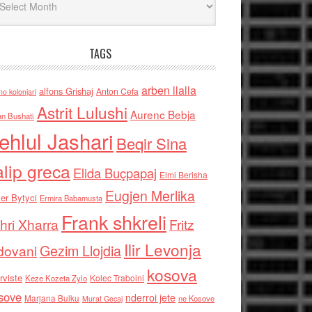
TAGS
arben llalla
alfons Grishaj
Anton Cefa
no kolonjari
Astrit Lulushi
Aurenc Bebja
an Bushati
ehlul Jashari
Beqir Sina
alip greca
Elida Buçpapaj
Elmi Berisha
Eugjen Merlika
er Bytyci
Ermira Babamusta
Frank shkreli
hri Xharra
Fritz
Ilir Levonja
Gezim Llojdia
dovani
kosova
rviste
Kolec Traboini
Keze Kozeta Zylo
sove
nderroi jete
Marjana Bulku
ne Kosove
Murat Gecaj