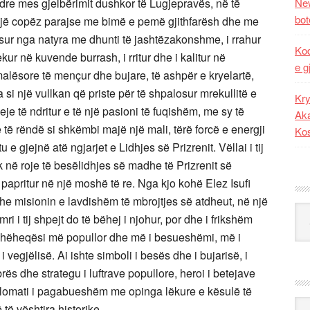
odre mes gjelbërimit dushkor të Lugjepravës, në të
New
bot
në një copëz parajse me bimë e pemë gjithfarësh dhe me
ajisur nga natyra me dhunti të jashtëzakonshme, i rrahur
Kod
ekur në kuvende burrash, i rritur dhe i kalitur në
e g
alësore të mençur dhe bujare, të ashpër e kryelartë,
 si një vullkan që priste për të shpalosur mrekullitë e
Kry
eje të ndritur e të një pasioni të fuqishëm, me sy të
Aka
të rëndë si shkëmbi majë një mali, tërë forcë e energji
Ko
 gjejnë atë ngjarjet e Lidhjes së Prizrenit. Vëllai i tij
ik në roje të besëlidhjes së madhe të Prizrenit së
papritur në një moshë të re. Nga kjo kohë Elez Isufi
he misionin e lavdishëm të mbrojtjes së atdheut, në një
Kat
ri i tij shpejt do të bëhej i njohur, por dhe i frikshëm
 udhëheqësi më popullor dhe më i besueshëmi, më i
i vegjëlisë. Ai ishte simboli i besës dhe i bujarisë, i
brës dhe strategu i luftrave popullore, heroi i betejave
plomati i pagabueshëm me opinga lëkure e kësulë të
Ark
të vështira historike.