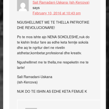
Sali Ramadani-Uskana (ish-Kercova)
says
February 10, 2016 at 10:43 pm
NGUSHELLIMET ME TE THELLA PATRIOTIKE
DHE REVOLUCIONARE!
Po te mos ishte ajo NENA SOKOLESHE,nuk do
te kishin lindur fare as edhe keta femije sokola
dhe aq te ngritur deri ne nivelin
atdhetar,kombetar,profesional dhe kreativ.
Ngushellimet me te thella,me respeketin me te
larte!
Sali Ramadani-Uskana
(ish-Kercova)
NUK DO TE ISHIN AS EDHE KETA FEMIJE K