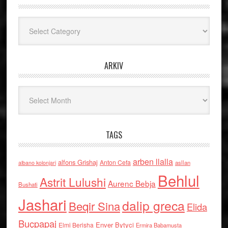
Kategoritë
ARKIV
Arkiv
TAGS
arben llalla
alfons Grishaj
Anton Cefa
asllan
albano kolonjari
Behlul
Astrit Lulushi
Aurenc Bebja
Bushati
Jashari
dalip greca
Beqir Sina
Elida
Buçpapaj
Enver Bytyci
Elmi Berisha
Ermira Babamusta