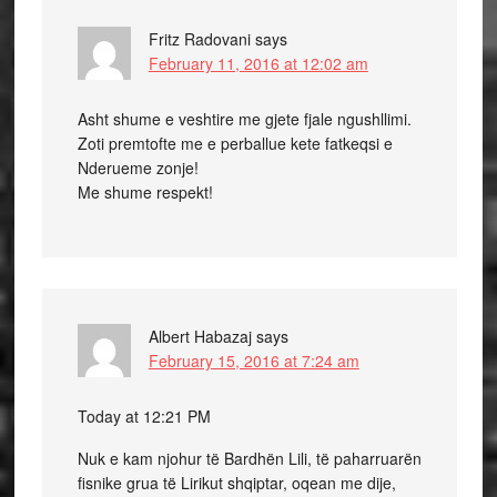
Fritz Radovani
says
February 11, 2016 at 12:02 am
Asht shume e veshtire me gjete fjale ngushllimi.
Zoti premtofte me e perballue kete fatkeqsi e
Nderueme zonje!
Me shume respekt!
Albert Habazaj
says
February 15, 2016 at 7:24 am
Today at 12:21 PM
Nuk e kam njohur të Bardhën Lili, të paharruarën
fisnike grua të Lirikut shqiptar, oqean me dije,