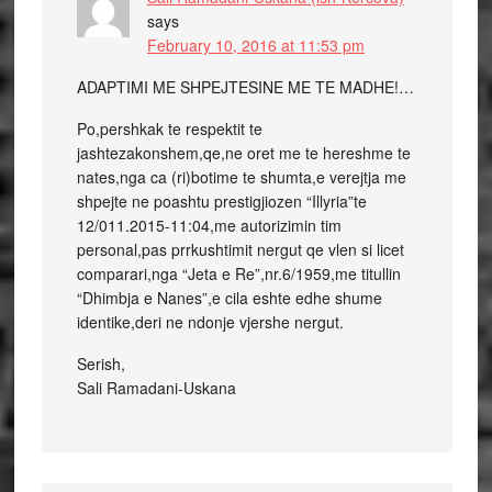
says
February 10, 2016 at 11:53 pm
ADAPTIMI ME SHPEJTESINE ME TE MADHE!…
Po,pershkak te respektit te
jashtezakonshem,qe,ne oret me te hereshme te
nates,nga ca (ri)botime te shumta,e verejtja me
shpejte ne poashtu prestigjiozen “Illyria”te
12/011.2015-11:04,me autorizimin tim
personal,pas prrkushtimit nergut qe vlen si licet
comparari,nga “Jeta e Re”,nr.6/1959,me titullin
“Dhimbja e Nanes”,e cila eshte edhe shume
identike,deri ne ndonje vjershe nergut.
Serish,
Sali Ramadani-Uskana