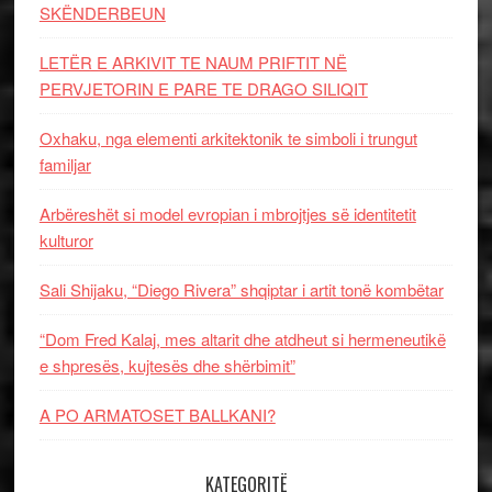
SKËNDERBEUN
LETËR E ARKIVIT TE NAUM PRIFTIT NË
PERVJETORIN E PARE TE DRAGO SILIQIT
Oxhaku, nga elementi arkitektonik te simboli i trungut
familjar
Arbëreshët si model evropian i mbrojtjes së identitetit
kulturor
Sali Shijaku, “Diego Rivera” shqiptar i artit tonë kombëtar
“Dom Fred Kalaj, mes altarit dhe atdheut si hermeneutikë
e shpresës, kujtesës dhe shërbimit”
A PO ARMATOSET BALLKANI?
KATEGORITË