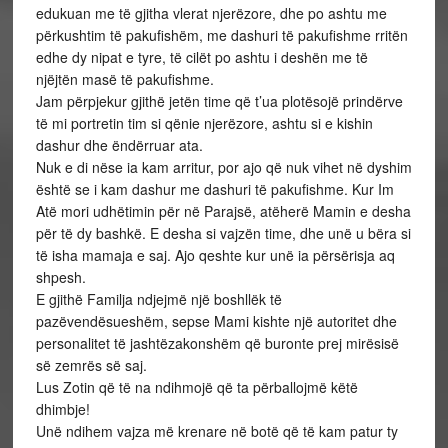
edukuan me të gjitha vlerat njerëzore, dhe po ashtu me
përkushtim të pakufishëm, me dashuri të pakufishme rritën
edhe dy nipat e tyre, të cilët po ashtu i deshën me të
njëjtën masë të pakufishme.
Jam përpjekur gjithë jetën time që t’ua plotësojë prindërve
të mi portretin tim si qënie njerëzore, ashtu si e kishin
dashur dhe ëndërruar ata.
Nuk e di nëse ia kam arritur, por ajo që nuk vihet në dyshim
është se i kam dashur me dashuri të pakufishme. Kur Im
Atë mori udhëtimin për në Parajsë, atëherë Mamin e desha
për të dy bashkë. E desha si vajzën time, dhe unë u bëra si
të isha mamaja e saj. Ajo qeshte kur unë ia përsërisja aq
shpesh.
E gjithë Familja ndjejmë një boshllëk të
pazëvendësueshëm, sepse Mami kishte një autoritet dhe
personalitet të jashtëzakonshëm që buronte prej mirësisë
së zemrës së saj.
Lus Zotin që të na ndihmojë që ta përballojmë këtë
dhimbje!
Unë ndihem vajza më krenare në botë që të kam patur ty