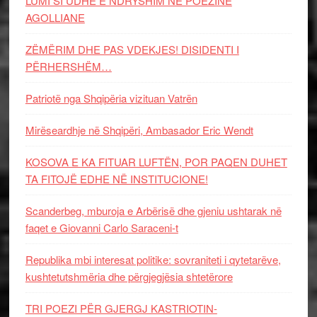
LUMI SI UDHË E NDRYSHIM NË POEZINË
AGOLLIANE
ZËMËRIM DHE PAS VDEKJES! DISIDENTI I
PËRHERSHËM…
Patriotë nga Shqipëria vizituan Vatrën
Mirëseardhje në Shqipëri, Ambasador Eric Wendt
KOSOVA E KA FITUAR LUFTËN, POR PAQEN DUHET
TA FITOJË EDHE NË INSTITUCIONE!
Scanderbeg, mburoja e Arbërisë dhe gjeniu ushtarak në
faqet e Giovanni Carlo Saraceni-t
Republika mbi interesat politike: sovraniteti i qytetarëve,
kushtetutshmëria dhe përgjegjësia shtetërore
TRI POEZI PËR GJERGJ KASTRIOTIN-