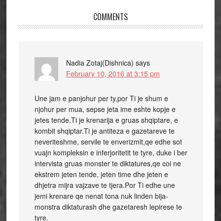
COMMENTS
Nadia Zotaj(Dishnica)
says
February 10, 2016 at 3:15 pm
Une jam e panjohur per ty,por Ti je shum e
njohur per mua, sepse jeta ime eshte kopje e
jetes tende.Ti je krenarija e gruas shqiptare, e
kombit shqiptar.Ti je antiteza e gazetareve te
neveriteshme, servile te enverizmit,qe edhe sot
vuajn kompleksin e inferjoritetit te tyre, duke i ber
intervista gruas monster te diktatures,qe coi ne
ekstrem jeten tende, jeten time dhe jeten e
dhjetra mijra vajzave te tjera.Por Ti edhe une
jemi krenare qe nenat tona nuk linden bija-
monstra diktaturash dhe gazetaresh lepirese te
tyre.