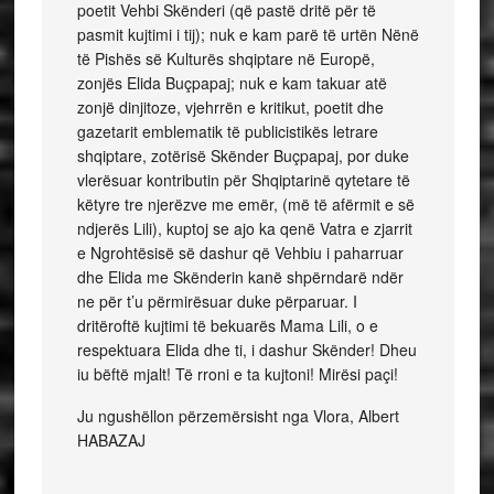
poetit Vehbi Skënderi (që pastë dritë për të
pasmit kujtimi i tij); nuk e kam parë të urtën Nënë
të Pishës së Kulturës shqiptare në Europë,
zonjës Elida Buçpapaj; nuk e kam takuar atë
zonjë dinjitoze, vjehrrën e kritikut, poetit dhe
gazetarit emblematik të publicistikës letrare
shqiptare, zotërisë Skënder Buçpapaj, por duke
vlerësuar kontributin për Shqiptarinë qytetare të
këtyre tre njerëzve me emër, (më të afërmit e së
ndjerës Lili), kuptoj se ajo ka qenë Vatra e zjarrit
e Ngrohtësisë së dashur që Vehbiu i paharruar
dhe Elida me Skënderin kanë shpërndarë ndër
ne për t’u përmirësuar duke përparuar. I
dritëroftë kujtimi të bekuarës Mama Lili, o e
respektuara Elida dhe ti, i dashur Skënder! Dheu
iu bëftë mjalt! Të rroni e ta kujtoni! Mirësi paçi!
Ju ngushëllon përzemërsisht nga Vlora, Albert
HABAZAJ