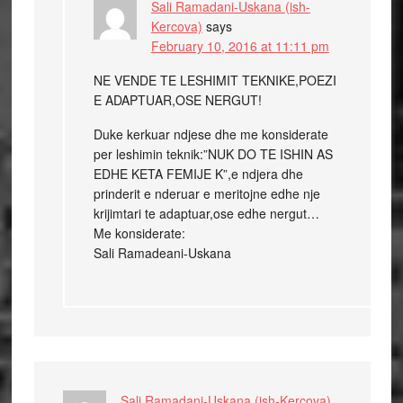
Sali Ramadani-Uskana (ish-
Kercova)
says
February 10, 2016 at 11:11 pm
NE VENDE TE LESHIMIT TEKNIKE,POEZI
E ADAPTUAR,OSE NERGUT!
Duke kerkuar ndjese dhe me konsiderate
per leshimin teknik:”NUK DO TE ISHIN AS
EDHE KETA FEMIJE K”,e ndjera dhe
prinderit e nderuar e meritojne edhe nje
krijimtari te adaptuar,ose edhe nergut…
Me konsiderate:
Sali Ramadeani-Uskana
Sali Ramadani-Uskana (ish-Kercova)