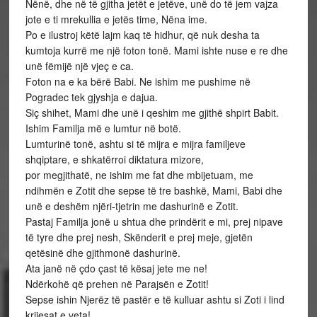
Nënë, dhe në të gjitha jetët e jetëve, unë do të jem vajza
jote e ti mrekullia e jetës time, Nëna ime.
Po e ilustroj këtë lajm kaq të hidhur, që nuk desha ta
kumtoja kurrë me një foton tonë. Mami ishte nuse e re dhe
unë fëmijë një vjeç e ca.
Foton na e ka bërë Babi. Ne ishim me pushime në
Pogradec tek gjyshja e dajua.
Siç shihet, Mami dhe unë i qeshim me gjithë shpirt Babit.
Ishim Familja më e lumtur në botë.
Lumturinë tonë, ashtu si të mijra e mijra familjeve
shqiptare, e shkatërroi diktatura mizore,
por megjithatë, ne ishim me fat dhe mbijetuam, me
ndihmën e Zotit dhe sepse të tre bashkë, Mami, Babi dhe
unë e deshëm njëri-tjetrin me dashurinë e Zotit.
Pastaj Familja jonë u shtua dhe prindërit e mi, prej nipave
të tyre dhe prej nesh, Skënderit e prej meje, gjetën
qetësinë dhe gjithmonë dashurinë.
Ata janë në çdo çast të kësaj jete me ne!
Ndërkohë që prehen në Parajsën e Zotit!
Sepse ishin Njerëz të pastër e të kulluar ashtu si Zoti i lind
krijesat e veta!