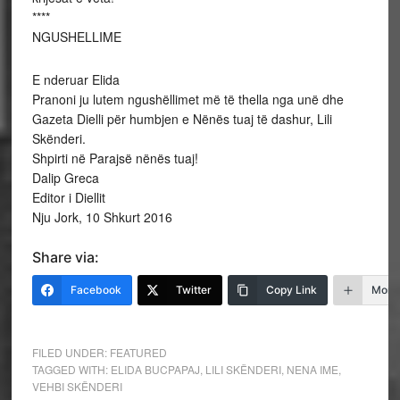
****
NGUSHELLIME
E nderuar Elida
Pranoni ju lutem ngushëllimet më të thella nga unë dhe
Gazeta Dielli për humbjen e Nënës tuaj të dashur, Lili
Skënderi.
Shpirti në Parajsë nënës tuaj!
Dalip Greca
Editor i Diellit
Nju Jork, 10 Shkurt 2016
Share via:
Facebook
Twitter
Copy Link
More
FILED UNDER:
FEATURED
TAGGED WITH:
ELIDA BUCPAPAJ
,
LILI SKËNDERI
,
NENA IME
,
VEHBI SKËNDERI