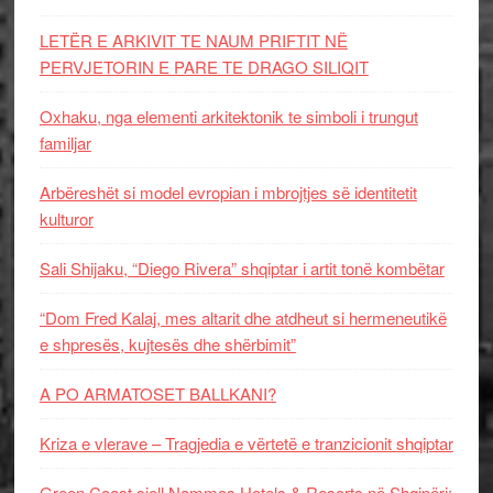
LETËR E ARKIVIT TE NAUM PRIFTIT NË
PERVJETORIN E PARE TE DRAGO SILIQIT
Oxhaku, nga elementi arkitektonik te simboli i trungut
familjar
Arbëreshët si model evropian i mbrojtjes së identitetit
kulturor
Sali Shijaku, “Diego Rivera” shqiptar i artit tonë kombëtar
“Dom Fred Kalaj, mes altarit dhe atdheut si hermeneutikë
e shpresës, kujtesës dhe shërbimit”
A PO ARMATOSET BALLKANI?
Kriza e vlerave – Tragjedia e vërtetë e tranzicionit shqiptar
Green Coast sjell Nammos Hotels & Resorts në Shqipëri: