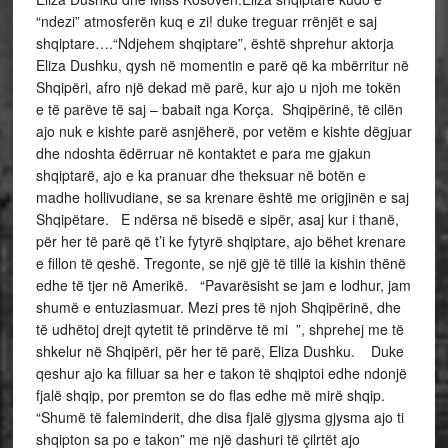
“ndezi” atmosferën kuq e zi! duke treguar rrënjët e saj
shqiptare….“Ndjehem shqiptare”, është shprehur aktorja
Eliza Dushku, qysh në momentin e parë që ka mbërritur në
Shqipëri, afro një dekad më parë, kur ajo u njoh me tokën
e të parëve të saj – babait nga Korça. Shqipërinë, të cilën
ajo nuk e kishte parë asnjëherë, por vetëm e kishte dëgjuar
dhe ndoshta ëdërruar në kontaktet e para me gjakun
shqiptarë, ajo e ka pranuar dhe theksuar në botën e
madhe hollivudiane, se sa krenare është me origjinën e saj
Shqipëtare. E ndërsa në bisedë e sipër, asaj kur i thanë,
për her të parë që t’i ke fytyrë shqiptare, ajo bëhet krenare
e fillon të qeshë. Tregonte, se një gjë të tillë ia kishin thënë
edhe të tjer në Amerikë. “Pavarësisht se jam e lodhur, jam
shumë e entuziasmuar. Mezi pres të njoh Shqipërinë, dhe
të udhëtoj drejt qytetit të prindërve të mi ”, shprehej me të
shkelur në Shqipëri, për her të parë, Eliza Dushku. Duke
qeshur ajo ka filluar sa her e takon të shqiptoi edhe ndonjë
fjalë shqip, por premton se do flas edhe më mirë shqip.
“Shumë të faleminderit, dhe disa fjalë gjysma gjysma ajo ti
shqipton sa po e takon” me një dashuri të çilrtët ajo