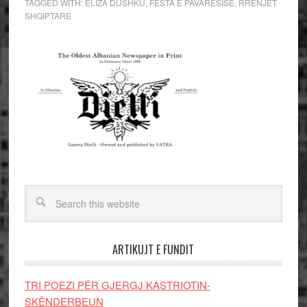
TAGGED WITH:
ELIZA DUSHKU
,
FESTA E PAVARESISE
,
RRENJET
SHQIPTARE
ARTIKUJT E FUNDIT
TRI POEZI PËR GJERGJ KASTRIOTIN-
SKËNDERBEUN