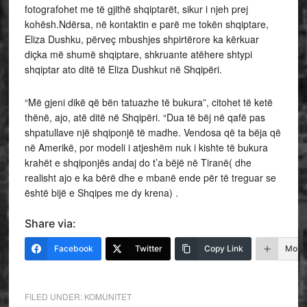
fotografohet me të gjithë shqiptarët, sikur i njeh prej
kohësh.Ndërsa, në kontaktin e parë me tokën shqiptare,
Eliza Dushku, përveç mbushjes shpirtërore ka kërkuar
diçka më shumë shqiptare, shkruante atëhere shtypi
shqiptar ato ditë të Eliza Dushkut në Shqipëri.
“Më gjeni dikë që bën tatuazhe të bukura”, citohet të ketë
thënë, ajo, atë ditë në Shqipëri. “Dua të bëj në qafë pas
shpatullave një shqiponjë të madhe. Vendosa që ta bëja që
në Amerikë, por modeli i atjeshëm nuk i kishte të bukura
krahët e shqiponjës andaj do t’a bëjë në Tiranë( dhe
realisht ajo e ka bërë dhe e mbanë ende për të treguar se
është bijë e Shqipes me dy krena) .
Share via:
Facebook
Twitter
Copy Link
More
FILED UNDER:
KOMUNITET