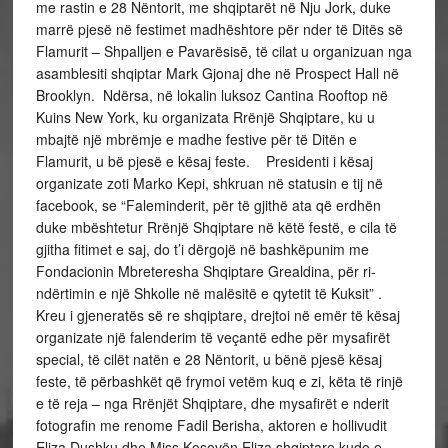
me rastin e 28 Nëntorit, me shqiptarët në Nju Jork, duke
marrë pjesë në festimet madhështore për nder të Ditës së
Flamurit – Shpalljen e Pavarësisē, të cilat u organizuan nga
asamblesiti shqiptar Mark Gjonaj dhe në Prospect Hall në
Brooklyn. Ndërsa, në lokalin luksoz Cantina Rooftop në
Kuins New York, ku organizata Rrënjë Shqiptare, ku u
mbajtë një mbrëmje e madhe festive për të Ditën e
Flamurit, u bë pjesë e kësaj feste. Presidenti i kësaj
organizate zoti Marko Kepi, shkruan në statusin e tij në
facebook, se “Faleminderit, për të gjithë ata që erdhën
duke mbështetur Rrënjë Shqiptare në këtë festë, e cila të
gjitha fitimet e saj, do t’i dërgojë në bashkëpunim me
Fondacionin Mbreteresha Shqiptare Grealdina, për ri-
ndërtimin e një Shkolle në malësitë e qytetit të Kuksit” .
Kreu i gjeneratës së re shqiptare, drejtoi në emër të kësaj
organizate një falenderim të veçantë edhe për mysafirët
special, të cilët natën e 28 Nëntorit, u bënë pjesë kësaj
feste, të përbashkët që frymoi vetëm kuq e zi, këta të rinjë
e të reja – nga Rrënjët Shqiptare, dhe mysafirët e nderit
fotografin me renome Fadil Berisha, aktoren e hollivudit
Eliza Dushku dhe Miss Kosovën.Eliza shqiptare kudo e