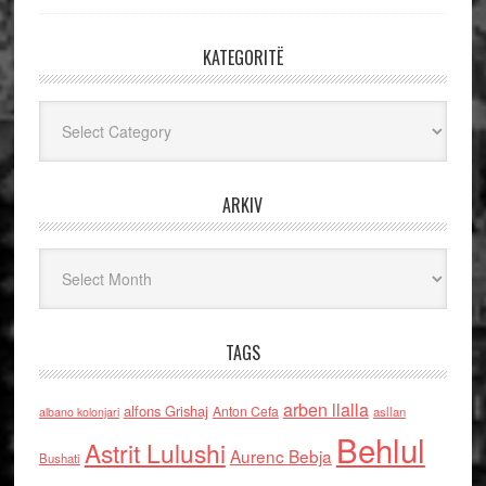
KATEGORITË
Kategoritë
ARKIV
Arkiv
TAGS
arben llalla
alfons Grishaj
Anton Cefa
asllan
albano kolonjari
Behlul
Astrit Lulushi
Aurenc Bebja
Bushati