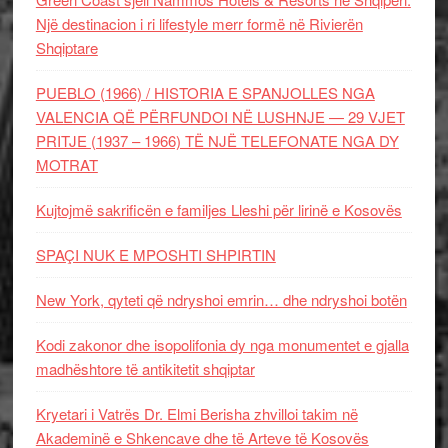
Një destinacion i ri lifestyle merr formë në Rivierën
Shqiptare
PUEBLO (1966) / HISTORIA E SPANJOLLES NGA
VALENCIA QË PËRFUNDOI NË LUSHNJE — 29 VJET
PRITJE (1937 – 1966) TË NJË TELEFONATE NGA DY
MOTRAT
Kujtojmë sakrificën e familjes Lleshi për lirinë e Kosovës
SPAÇI NUK E MPOSHTI SHPIRTIN
New York, qyteti që ndryshoi emrin… dhe ndryshoi botën
Kodi zakonor dhe isopolifonia dy nga monumentet e gjalla
madhështore të antikitetit shqiptar
Kryetari i Vatrës Dr. Elmi Berisha zhvilloi takim në
Akademinë e Shkencave dhe të Arteve të Kosovës