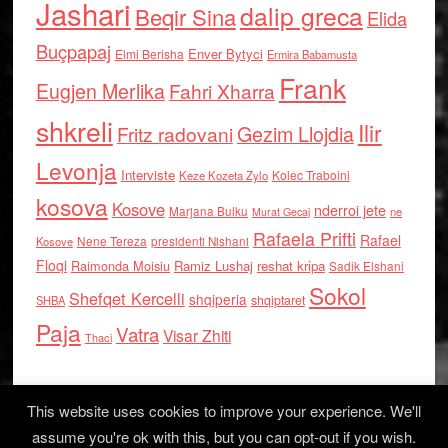
Jashari
dalip greca
Beqir Sina
Elida
Buçpapaj
Enver Bytyci
Elmi Berisha
Ermira Babamusta
Frank
Eugjen Merlika
Fahri Xharra
shkreli
Ilir
Gezim Llojdia
Fritz radovani
Levonja
Interviste
Kolec Traboini
Keze Kozeta Zylo
kosova
Kosove
nderroi jete
Marjana Bulku
ne
Murat Gecaj
Rafaela Prifti
Rafael
Nene Tereza
Kosove
presidenti Nishani
Floqi
Raimonda Moisiu
Ramiz Lushaj
reshat kripa
Sadik Elshani
Sokol
Shefqet Kercelli
shqiperia
shqiptaret
SHBA
Paja
Vatra
Visar Zhiti
Thaci
This website uses cookies to improve your experience. We'll
assume you're ok with this, but you can opt-out if you wish.