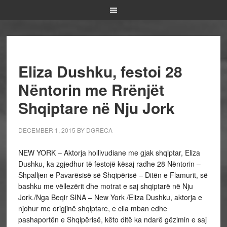
Eliza Dushku, festoi 28
Nëntorin me Rrënjët
Shqiptare në Nju Jork
DECEMBER 1, 2015
BY
DGRECA
NEW YORK – Aktorja hollivudiane me gjak shqiptar, Eliza
Dushku, ka zgjedhur të festojë kësaj radhe 28 Nëntorin –
Shpalljen e Pavarësisë së Shqipërisë – Ditën e Flamurit, së
bashku me vëllezërit dhe motrat e saj shqiptarë në Nju
Jork./Nga Beqir SINA – New York /Eliza Dushku, aktorja e
njohur me origjinë shqiptare, e cila mban edhe
pashaportën e Shqipërisë, këto ditë ka ndarë gëzimin e saj