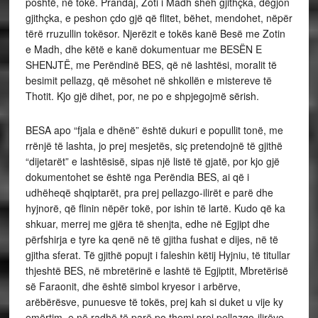
poshtë, në tokë. Prandaj, Zoti i Madh sheh gjithçka, dëgjon
gjithçka, e peshon çdo gjë që flitet, bëhet, mendohet, nëpër
tërë rruzullin tokësor. Njerëzit e tokës kanë Besë me Zotin
e Madh, dhe këtë e kanë dokumentuar me BESËN E
SHENJTË, me Perëndinë BES, që në lashtësi, moralit të
besimit pellazg, që mësohet në shkollën e mistereve të
Thotit. Kjo gjë dihet, por, ne po e shpjegojmë sërish.
BESA apo “fjala e dhënë” është dukuri e popullit tonë, me
rrënjë të lashta, jo prej mesjetës, siç pretendojnë të gjithë
“dijetarët” e lashtësisë, sipas një listë të gjatë, por kjo gjë
dokumentohet se është nga Perëndia BES, ai që i
udhëheqë shqiptarët, pra prej pellazgo-ilirët e parë dhe
hyjnorë, që flinin nëpër tokë, por ishin të lartë. Kudo që ka
shkuar, merrej me gjëra të shenjta, edhe në Egjipt dhe
përfshirja e tyre ka qenë në të gjitha fushat e dijes, në të
gjitha sferat. Të gjithë popujt i faleshin këtij Hyjniu, të titullar
thjeshtë BES, në mbretërinë e lashtë të Egjiptit, Mbretërisë
së Faraonit, dhe është simbol kryesor i arbërve,
arëbërësve, punuesve të tokës, prej kah si duket u vije ky
emërtim, e në radhë të parë po themi prej pellazgo-ilirëve,