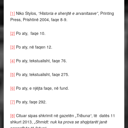
[1]
Niko Stylos,
“Historia e shenjtë e arvanitasve”
, Printing
Press, Prishtinë 2004, faqe 8-9.
[2]
Po aty, faqe 10.
[3]
Po aty, në faqen 12.
[4]
Po aty, tekstualisht, faqe 76.
[5]
Po aty, tekstualisht, faqe 275.
[6]
Po aty, e njëjta faqe, në fund.
[7]
Po aty, faqe 292.
[8]
Cituar sipas shkrimit në gazetën
„Tribuna“
, të datës 11
shkurt 2013,
„Shmidt: nuk ka prova se shqiptarët janë