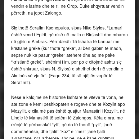
vendin e lashtë dhe të ri, në Orop. Duke shqyrtuar vendin
përreth, na jepet Zalongo.
Siç thotë Serafim Ksenopulos, sipas Niko Stylos, “Lamari
është vend i Epirit, që nisë në malin e Rinjashit dhe mbaron
në gjirin e Ambrak. Përmbledh 15 fshatra të banuar me
kristianë grekë (kur thotë “grekë”, ai bën gabim të madh,
sepse nuk ka pasur “grekë” atëherë dhe aq më pakë
“kristianë grekë”, shënimi i im, por po e citojmë ashtu siç
është shkruar, sipas N. Stylos) e shtrihet deri në vendin e
Alminës së vjetër”. (Faqe 234, të së njëjtës vepër të
Serafimit).
Nëse e kalojmë në historinë kishtare të viteve të vona, në
atë zonë e kemi peshkopatën e rogëve dhe të Kozyllit apo
Mezyllit, e cila më pas është quajtur Manastiri i Kozyllit, në
Lindje të Manastirit të sotëm të Zalongos. Këta emra, me
rrënjë të përbashkët “yll”, që do të thonë “pyll”, janë
domethënëse, dhe fjalët “koz” e “mez” janë fjalë
avranitase, pra arbërore, shqipe, që e kanë kuptimin