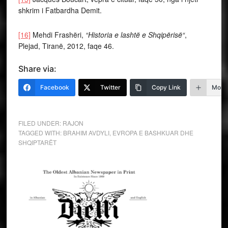
shkrim i Fatbardha Demit.
[16]
Mehdi Frashëri,
“Historia e lashtë e Shqipërisë“
,
Plejad, Tiranë, 2012, faqe 46.
Share via:
Facebook
Twitter
Copy Link
More
FILED UNDER:
RAJON
TAGGED WITH:
BRAHIM AVDYLI
,
EVROPA E BASHKUAR DHE
SHQIPTARËT