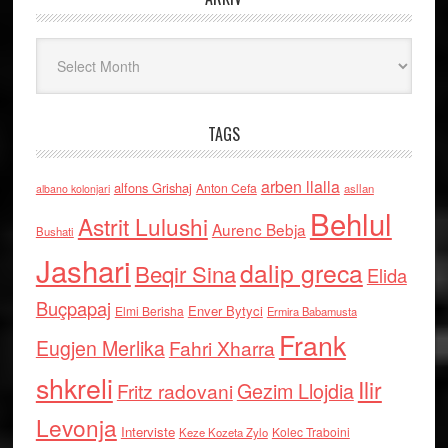
Arkiv
TAGS
arben llalla
alfons Grishaj
Anton Cefa
asllan
albano kolonjari
Behlul
Astrit Lulushi
Aurenc Bebja
Bushati
Jashari
dalip greca
Beqir Sina
Elida
Buçpapaj
Enver Bytyci
Elmi Berisha
Ermira Babamusta
Frank
Eugjen Merlika
Fahri Xharra
shkreli
Ilir
Gezim Llojdia
Fritz radovani
Levonja
Interviste
Kolec Traboini
Keze Kozeta Zylo