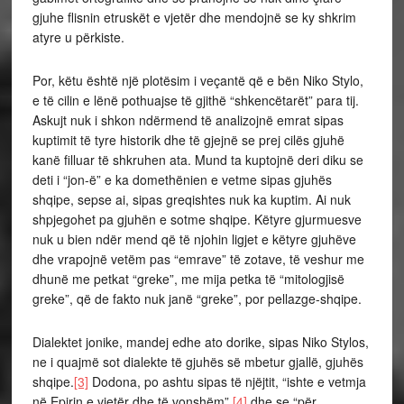
gjuhe flisnin etruskët e vjetër dhe mendojnë se ky shkrim
atyre u përkiste.
Por, këtu është një plotësim i veçantë që e bën Niko Stylo,
e të cilin e lënë pothuajse të gjithë “shkencëtarët” para tij.
Askujt nuk i shkon ndërmend të analizojnë emrat sipas
kuptimit të tyre historik dhe të gjejnë se prej cilës gjuhë
kanë filluar të shkruhen ata. Mund ta kuptojnë deri diku se
deti i “jon-ë” e ka domethënien e vetme sipas gjuhës
shqipe, sepse ai, sipas greqishtes nuk ka kuptim. Ai nuk
shpjegohet pa gjuhën e sotme shqipe. Këtyre gjurmuesve
nuk u bien ndër mend që të njohin ligjet e këtyre gjuhëve
dhe vrapojnë vetëm pas “emrave” të zotave, të veshur me
dhunë me petkat “greke”, me mija petka të “mitologjisë
greke”, që de fakto nuk janë “greke”, por pellazge-shqipe.
Dialektet jonike, mandej edhe ato dorike, sipas Niko Stylos,
ne i quajmë sot dialekte të gjuhës së mbetur gjallë, gjuhës
shqipe.
[3]
Dodona, po ashtu sipas të njëjtit, “ishte e vetmja
në Epirin e vjetër dhe të vonshëm”,
[4]
dhe se “për