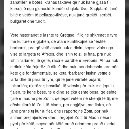
zanafillën e botës, krahas fakteve që nuk kanë gjasa t`i
kursejnë nga gjenocidi kundër shqiptarëve. Shqiptarët janë
bijtë e vetëm të pellazgo-ilirëve, nuk janë grekët, serbët,
bullgarët dhe turqit.
Vetë historianët e lashtë të Greqisë i fillojnë shkrimet e tyre
me kulturën e gjuhën, që ata e kualifikojnë se “është
barbare”, pra që vetë aspak nuk e dinin, sepse vinin nga
vise të largëta të Afrikës, dhe ishin të zi, si futa, pra nuk
ishin “arianë”, të çeltë, raca e bardhë e Evropës. Athua nuk
e dinin këta “njerëz të ditur” dhe nuk mendoheshin fare për
këtë gjë fondamentale, se këta “barbarë” kishin vetitë e
larta dhe të para të tyre, që të jenë vërtetë bujarë;
mikpritës; njerëzor; besnikë, të vdesin për ta-kur e jepnin
fjalën, të kenë besë, të e dinë se çka është besa, që është
fjalë e madhe për Zotin, që jepet vetëm në shenjë të tij, me
dëshmitarë të Zotit të Madh, pra engjëjve, me flatra, që
janë pranë tij kur ai flet, dhe i raportojnë Zotit, por nuk
shihen prej njerëzve dhe i tregojnë Zotit të Madh-nëse i
pyet për këtë, sepse për këtë punë ndodhen pranë njeriut,