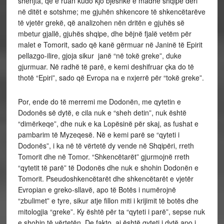
shenjta, që e ruan kudo kjo bjeshkë e madhe shqipe deri
në ditët e sotshme; me gjuhën shkencore të shkencëtarëve
të vjetër grekë, që analizohen nën dritën e gjuhës së
mbetur gjallë, gjuhës shqipe, dhe bëjnë fjalë vetëm për
malet e Tomorit, sado që kanë gërmuar në Janinë të Epirit
pellazgo-ilire, gjoja sikur janë “në tokë greke”, duke
gjurmuar. Në radhë të parë, e kemi deshifruar çka do të
thotë “Epiri”, sado që Evropa na e nxjerrë për “tokë greke”.
Por, ende do të merremi me Dodonën, me qytetin e
Dodonës së dytë, e cila nuk e “sheh detin”, nuk është
“dimërkeqe”, dhe nuk e ka Lopësinë për skaj, as fushat e
pambarim të Myzeqesë. Në e kemi parë se “qyteti i
Dodonës”, i ka në të vërtetë dy vende në Shqipëri, rreth
Tomorit dhe në Tomor. “Shkencëtarët” gjurmojnë rreth
“qytetit të parë” të Dodonës dhe nuk e shohin Dodonën e
Tomorit. Pseudoshkencëtarët dhe shkencëtarët e vjetër
Evropian e greko-sllavë, apo të Botës i numërojnë
“zbulimet” e tyre, sikur atje fillon miti i krijimit të botës dhe
mitologjia “greke”. Ky është për ta “qyteti i parë”, sepse nuk
e shohin të vërtetën. De fakto, ai është qyteti i dytë apo i