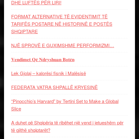
DHE LUFTЁS PЁR LIRI!
FORMAT ALTERNATIVE TË EVIDENTIMIT TË
TARIFËS POSTARE NË HISTORINË E POSTËS
SHQIPTARE
NJË SPROVË E GUXIMSHME PERFORMIZMI…
𝐕𝐞𝐧𝐝𝐢𝐦𝐞𝐭 𝐐𝐞̈ 𝐍𝐝𝐫𝐲𝐬𝐡𝐮𝐚𝐧 𝐁𝐨𝐭𝐞̈𝐧
Lek Gjolaj – kalorësi fisnik i Malësisë
FEDERATA VATRA SHPALLË KRYESINË
“Pinocchio’s Harvard” by Tertini Set to Make a Global
Slice
A duhet që Shqipëria të ribëhet një vend i jetueshëm për
të gjithë shqiptarët?