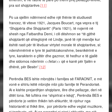
pra sot shqiptarëve.
[11]
Po ua sjellim ndërmend edhe një thënie të studiuesit
francez, të viteve 1921, Jacques Boucart, nga vepra e tij
“Shqipëria dhe Shqiptarët” (Paris 1921), të nxjerrë në
shesh nga Fatbardha Demi, i cili dëshmon se “të gjithë
shqiptarët që shtegtojnë në Lindje, janë të një mendje kur
është rasti për të lëvduar virtytet morale të shqiptarëve, si:
ndershmërinë e tyre të jashtëzakonshme, besnikërinë e
tyre, karakterin e çiltër dhe gazmor, të hedhur e të gjallë
dhe sidomos nderimin <<fetar>> që e kanë për fjalën e
dhënë, për Besën”.
[12]
Perëndia BES ishte mbrojtës i familjes së FARAONIT, e më
vonë e shtriu këtë mbrojte mbi çdo familje të Perandorisë.
Ai e kishte prejardhjen shqiptare, ilire dhe pellazge, deri në
ditët tona. Në luftëra me “shpirtrat e këqij”, Perëndia BES e
përdorte jo vetëm thikën teh-shkurtër, të njohur nga
historianët si thikë ilire, por përdorte edhe veglat muzikore,
si tamburin, etj. Ai na paraqitej si njeri i shkurtër, me një