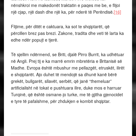
nënshkroi me makedonët traktatin e paqes me be, e flijoi
një cjap, një dash dhe një ka, për nderë të Perëndisë.
[16]
Flijime, për ditët e caktuara, ka sot te shqiptarët, që
përcillen brez pas brezi. Zakone, tradita dhe veti të larta ka
edhe ndër popujt e tjerë.
Të sjellim ndërmend, se Briti, djalë Pirro Burrit, ka udhëtuar
në Angli. Prej tij e ka marrë emrin mbretëria e Britanisë së
Madhe. Evropa është mbushur me pellazgët, etruskët, ilirët
e shqiptarët. Ajo duhet të mendojë sa dhunë kanë bërë
grekët, bullgarët, sllavët, serbët, që janë “themeluar”
artificialisht në tokat e pushtuara ilire, duke mos e harruar
Turqinë, që është osmane-jo turke, me të gjitha gjenocidet
e tyre të pafalshme, për zhdukjen e kombit shqiptar.