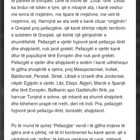
të parëve të Evropës. Dinë të thonë se “Zotat” dhe “Zeusi”
ka lindur në tokën e tyre, që e mbajnë ata, i kanë veshur
me emra të rrejshëm, me tipare të rrejshme, me veti të
rrejshme, etj. Harrojnë se ata vetë e kanë cituar “origjinën”
e Greqisë prej pellazgëve, që kanë shtrirje nëpër territorin
e sotshëm të Greqisë, që është një gënjeshtër e
shumëfishtë. Pellazgët e vjetër hyjnorë janë pellazgo-ilirët
dhe shqiptarët, nuk janë grekët. Pellazgët e vjetër kanë
ditur të popullojnë tërë Evropën dhe nuk janë grekët.
Pellazgët e vjetër dhe shqiptarët e sotëm i kanë udhëhequr
të gjitha shoqëritë e vjetra, prej Mesopotamisë, Indisë,
Babilonisë, Persisë, Sirisë, Libisë e Izraelit dhe Jordanisë,
nëpër Egjiptin e vjetër, Libi, Etiopi, Algjeri, Marok e Spanjë
dhe tërë Evropën, Ballkanin apo Gadishullin Ilirik, pa
harruar Turqinë e sotme, që mbanë aq shumë shqiptarë,
dhe kthehemi prapë në rreth, deri në Indi. Pra, pellazgët
hyjnorë janë pellazgo-ilirët, borealët, shqiptaret.
Po të mund të quhej “Pellazgjia” vendi i të gjitha trojeve të
gjëra anë e përtej, në të tri kontinentet ku kanë qenë, që e
përbëjnë një “atdhe” të këtyre njerëzve të parë, atëherë