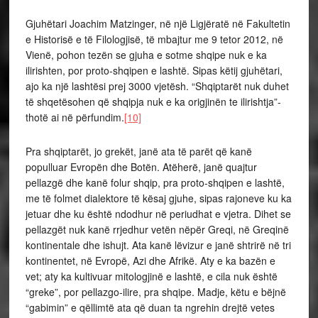
Gjuhëtari Joachim Matzinger, në një Ligjëratë në Fakultetin
e Historisë e të Filologjisë, të mbajtur me 9 tetor 2012, në
Vienë, pohon tezën se gjuha e sotme shqipe nuk e ka
ilirishten, por proto-shqipen e lashtë. Sipas këtij gjuhëtari,
ajo ka një lashtësi prej 3000 vjetësh. “Shqiptarët nuk duhet
të shqetësohen që shqipja nuk e ka origjinën te ilirishtja”-
thotë ai në përfundim.
[10]
Pra shqiptarët, jo grekët, janë ata të parët që kanë
populluar Evropën dhe Botën. Atëherë, janë quajtur
pellazgë dhe kanë folur shqip, pra proto-shqipen e lashtë,
me të folmet dialektore të kësaj gjuhe, sipas rajoneve ku ka
jetuar dhe ku është ndodhur në periudhat e vjetra. Dihet se
pellazgët nuk kanë rrjedhur vetën nëpër Greqi, në Greqinë
kontinentale dhe ishujt. Ata kanë lëvizur e janë shtrirë në tri
kontinentet, në Evropë, Azi dhe Afrikë. Aty e ka bazën e
vet; aty ka kultivuar mitologjinë e lashtë, e cila nuk është
“greke”, por pellazgo-ilire, pra shqipe. Madje, këtu e bëjnë
“gabimin” e qëllimtë ata që duan ta ngrehin drejtë vetes