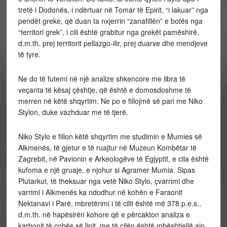
tretë i Dodonës, i ndërtuar në Tomar të Epirit, “i lakuar” nga
pendët greke, që duan ta nxjerrin “zanafillën” e botës nga
“territori grek”, i cili është grabitur nga grekët pamëshirë,
d.m.th. prej territorit pellazgo-ilir, prej duarve dhe mendjeve
të tyre.
Ne do të futemi në një analize shkencore me libra të
veçanta të kësaj çështje, që është e domosdoshme të
merren në këtë shqyrtim. Ne po e fillojmë së pari me Niko
Stylon, duke vazhduar me të tjerë.
Niko Stylo e fillon këtë shqyrtim me studimin e Mumies së
Alkmenës, të gjetur e të ruajtur në Muzeun Kombëtar të
Zagrebit, në Pavionin e Arkeologëve të Egjyptit, e cila është
kufoma e një gruaje, e njohur si Agramer Mumia. Sipas
Plutarkut, të theksuar nga vetë Niko Stylo, çvarrimi dhe
varrimi i Alkmenës ka ndodhur në kohën e Faraonit
Nektanavi i Parë, mbretërimi i të cilit është më 378 p.e.s.,
d.m.th. në hapësirën kohore që e përcakton analiza e
karbonit të cohës së linit, me të cilën është mbështjellë ajo,