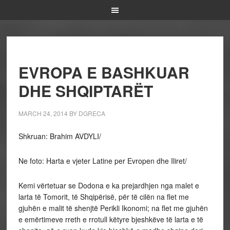
EVROPA E BASHKUAR
DHE SHQIPTARËT
MARCH 24, 2014
BY
DGRECA
Shkruan: Brahim AVDYLI/
Ne foto: Harta e vjeter Latine per Evropen dhe Iliret/
Kemi vërtetuar se Dodona e ka prejardhjen nga malet e
larta të Tomorit, të Shqipërisë, për të cilën na flet me
gjuhën e malit të shenjtë Perikli Ikonomi; na flet me gjuhën
e emërtimeve rreth e rrotull këtyre bjeshkëve të larta e të