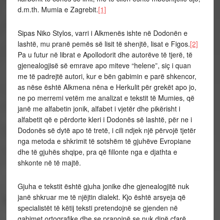
d.m.th. Mumia e Zagrebit.
[1]
Sipas Niko Stylos, varri i Alkmenës ishte në Dodonën e
lashtë, mu pranë pemës së lisit të shenjtë, lisat e Figos.
[2]
Pa u futur në librat e Apollodorit dhe autorëve të tjerë, të
gjenealogjisë së emrave apo miteve “helene”, siç i quan
me të padrejtë autori, kur e bën gabimin e parë shkencor,
as nëse është Alkmena nëna e Herkulit për grekët apo jo,
ne po merremi vetëm me analizat e tekstit të Mumies, që
janë me alfabetin jonik, alfabet i vjetër dhe pikërisht i
alfabetit që e përdorte kleri i Dodonës së lashtë, për ne i
Dodonës së dytë apo të tretë, i cili ndjek një përvojë tjetër
nga metoda e shkrimit të sotshëm të gjuhëve Evropiane
dhe të gjuhës shqipe, pra që fillonte nga e djathta e
shkonte në të majtë.
Gjuha e tekstit është gjuha jonike dhe gjenealogjitë nuk
janë shkruar me të njëjtin dialekt. Kjo është arsyeja që
specialistët të këtij teksti pretendojnë se gjenden në
gabimet ortografike dhe se pranojnë se nuk dinë çfarë