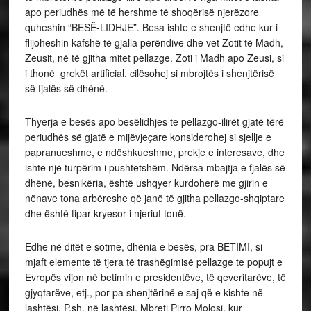
apo periudhës më të hershme të shoqërisë njerëzore
quheshin “BESË-LIDHJE”. Besa ishte e shenjtë edhe kur i
flijoheshin kafshë të gjalla perëndive dhe vet Zotit të Madh,
Zeusit, në të gjitha mitet pellazge. Zoti i Madh apo Zeusi, si
i thonë grekët artificial, cilësohej si mbrojtës i shenjtërisë
së fjalës së dhënë.
Thyerja e besës apo besëlidhjes te pellazgo-ilirët gjatë tërë
periudhës së gjatë e mijëvjeçare konsiderohej si sjellje e
papranueshme, e ndëshkueshme, prekje e interesave, dhe
ishte një turpërim i pushtetshëm. Ndërsa mbajtja e fjalës së
dhënë, besnikëria, është ushqyer kurdoherë me gjirin e
nënave tona arbëreshe që janë të gjitha pellazgo-shqiptare
dhe është tipar kryesor i njeriut tonë.
Edhe në ditët e sotme, dhënia e besës, pra BETIMI, si
mjaft elemente të tjera të trashëgimisë pellazge te popujt e
Evropës vijon në betimin e presidentëve, të qeveritarëve, të
gjyqtarëve, etj., por pa shenjtërinë e saj që e kishte në
lashtësi. P.sh. në lashtësi, Mbreti Pirro Molosi, kur