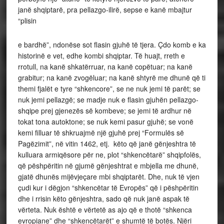
janë shqiptarë, pra pellazgo-ilirë, sepse e kanë mbajtur
“plisin
e bardhë”, ndonëse sot flasin gjuhë të tjera. Çdo komb e ka
historinë e vet, edhe kombi shqiptar. Të huajt, rreth e
rrotull, na kanë shkatërruar, na kanë copëtuar; na kanë
grabitur; na kanë zvogëluar; na kanë shtyrë me dhunë që ti
themi fjalët e tyre “shkencore”, se ne nuk jemi të parët; se
nuk jemi pellazgë; se madje nuk e flasin gjuhën pellazgo-
shqipe prej gjenezës së kombeve; se jemi të ardhur në
tokat tona autoktone; se nuk kemi pasur gjuhë; se vonë
kemi filluar të shkruajmë një gjuhë prej “Formulës së
Pagëzimit”, në vitin 1462, etj. këto që janë gënjeshtra të
kulluara armiqësore për ne, plot “shkencëtarë” shqipfolës,
që pëshpëritin në gjumë gënjeshtrat e mbjella me dhunë,
gjatë dhunës mijëvjeçare mbi shqiptarët. Dhe, nuk të vjen
çudi kur i dëgjon “shkencëtar të Evropës” që i pëshpëritin
dhe i rrisin këto gënjeshtra, sado që nuk janë aspak të
vërteta. Nuk është e vërtetë as ajo që e thotë “shkenca
evropiane” dhe “shkencëtarët” e shumtë të botës. Njëri