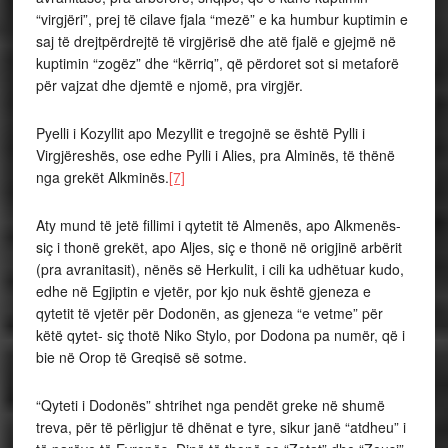
“virgjëri”, prej të cilave fjala “mezë” e ka humbur kuptimin e
saj të drejtpërdrejtë të virgjërisë dhe atë fjalë e gjejmë në
kuptimin “zogëz” dhe “kërriq”, që përdoret sot si metaforë
për vajzat dhe djemtë e njomë, pra virgjër.
Pyelli i Kozyllit apo Mezyllit e tregojnë se është Pylli i
Virgjëreshës, ose edhe Pylli i Alies, pra Alminës, të thënë
nga grekët Alkminës.
[7]
Aty mund të jetë fillimi i qytetit të Almenës, apo Alkmenës-
siç i thonë grekët, apo Aljes, siç e thonë në origjinë arbërit
(pra avranitasit), nënës së Herkulit, i cili ka udhëtuar kudo,
edhe në Egjiptin e vjetër, por kjo nuk është gjeneza e
qytetit të vjetër për Dodonën, as gjeneza “e vetme” për
këtë qytet- siç thotë Niko Stylo, por Dodona pa numër, që i
bie në Orop të Greqisë së sotme.
“Qyteti i Dodonës” shtrihet nga pendët greke në shumë
treva, për të përligjur të dhënat e tyre, sikur janë “atdheu” i