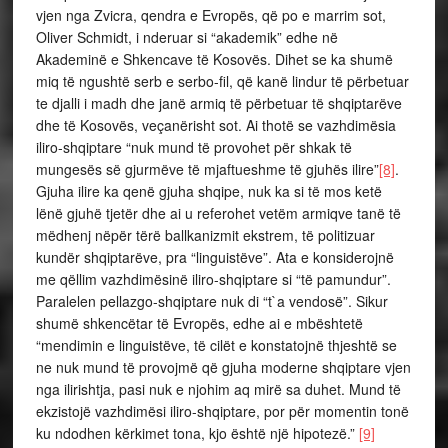
vjen nga Zvicra, qendra e Evropës, që po e marrim sot,
Oliver Schmidt, i nderuar si “akademik” edhe në
Akademinë e Shkencave të Kosovës. Dihet se ka shumë
miq të ngushtë serb e serbo-fil, që kanë lindur të përbetuar
te djalli i madh dhe janë armiq të përbetuar të shqiptarëve
dhe të Kosovës, veçanërisht sot. Ai thotë se vazhdimësia
iliro-shqiptare “nuk mund të provohet për shkak të
mungesës së gjurmëve të mjaftueshme të gjuhës ilire”
[8]
.
Gjuha ilire ka qenë gjuha shqipe, nuk ka si të mos ketë
lënë gjuhë tjetër dhe ai u referohet vetëm armiqve tanë të
mëdhenj nëpër tërë ballkanizmit ekstrem, të politizuar
kundër shqiptarëve, pra “linguistëve”. Ata e konsiderojnë
me qëllim vazhdimësinë iliro-shqiptare si “të pamundur”.
Paralelen pellazgo-shqiptare nuk di “t`a vendosë”. Sikur
shumë shkencëtar të Evropës, edhe ai e mbështetë
“mendimin e linguistëve, të cilët e konstatojnë thjeshtë se
ne nuk mund të provojmë që gjuha moderne shqiptare vjen
nga ilirishtja, pasi nuk e njohim aq mirë sa duhet. Mund të
ekzistojë vazhdimësi iliro-shqiptare, por për momentin tonë
ku ndodhen kërkimet tona, kjo është një hipotezë.”
[9]