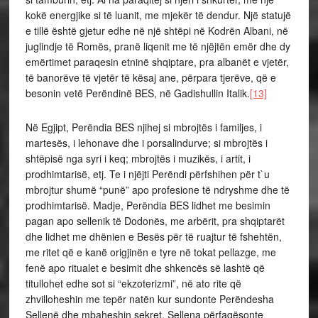
kokë energjike si të luanit, me mjekër të dendur. Një statujë
e tillë është gjetur edhe në një shtëpi në Kodrën Albani, në
juglindje të Romës, pranë liqenit me të njëjtën emër dhe dy
emërtimet paraqesin etninë shqiptare, pra albanët e vjetër,
të banorëve të vjetër të kësaj ane, përpara tjerëve, që e
besonin vetë Perëndinë BES, në Gadishullin Italik.
[13]
Në Egjipt, Perëndia BES njihej si mbrojtës i familjes, i
martesës, i lehonave dhe i porsalindurve; si mbrojtës i
shtëpisë nga syri i keq; mbrojtës i muzikës, i artit, i
prodhimtarisë, etj. Te i njëjti Perëndi përfshihen për t`u
mbrojtur shumë “punë” apo profesione të ndryshme dhe të
prodhimtarisë. Madje, Perëndia BES lidhet me besimin
pagan apo sellenik të Dodonës, me arbërit, pra shqiptarët
dhe lidhet me dhënien e Besës për të ruajtur të fshehtën,
me ritet që e kanë origjinën e tyre në tokat pellazge, me
fenë apo ritualet e besimit dhe shkencës së lashtë që
titullohet edhe sot si “ekzoterizmi”, në ato rite që
zhvilloheshin me tepër natën kur sundonte Perëndesha
Sellenë dhe mbaheshin sekret. Sellena përfaqësonte