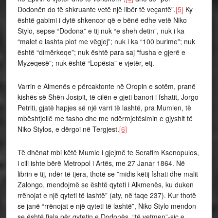
Dodonën do të shkruante vetë një libër të veçantë”.
[5]
Ky
është gabimi i dytë shkencor që e bënë edhe vetë Niko
Stylo, sepse “Dodona” e tij nuk “e sheh detin”, nuk i ka
“malet e lashta plot me vëgjej”; nuk i ka “100 burime”; nuk
është “dimërkeqe”; nuk është para saj “fusha e gjerë e
Myzeqesë”; nuk është “Lopësia” e vjetër, etj.
Varrin e Almenës e përcaktonte në Oropin e sotëm, pranë
kishës së Shën Josipit, të cilën e gjeti banori i fshatit, Jorgo
Petriti, gjatë hapjes së një varri të lashtë, pra Mumien, të
mbështjellë me fasho dhe me ndërmjetësimin e gjyshit të
Niko Stylos, e dërgoi në Tergjest.
[6]
Të dhënat mbi këtë Mumie i gjejmë te Serafim Ksenopulos,
i cili ishte bërë Metropol i Artës, me 27 Janar 1864. Në
librin e tij, ndër të tjera, thotë se ”midis këtij fshati dhe malit
Zalongo, mendojmë se është qyteti i Alkmenës, ku duken
rrënojat e një qyteti të lashtë” (aty, në faqe 237). Kur thotë
se janë “rrënojat e një qyteti të lashtë”, Niko Stylo mendon
se është fjala për qytetin e Dodonës, “të vetmen”-siç e