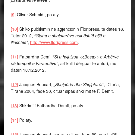
pasardhës të ilrëve“
.
[9]
Oliver Schmidt, po aty,
[10]
Shiko publikimin në agjencionin Floripress, të dates 16.
Tetor 2012,
“Gjuha e shqiptarëve nuk është bijë e
ilirishtes”
,
http://www.floripress.com
.
[11]
Fatbardha Demi,
“Si u hyjnizua <<Besa>> e Arbërve
në tempujt e Faraonëve“
, artikull i dërguar te autori, me
datën 18.12.2012.
[12]
Jacques Boucart,
„Shqipëria dhe Shqiptarët“
, Dituria,
Tiranë 2004, faqe 30, cituar sipas shkrimit të F. Demit.
[13]
Shkrimi i Fatbardha Demit, po aty.
[14]
Po aty.
[15]
Jacques Boucart, vepra e cituar, faqe 50, nga i njëti