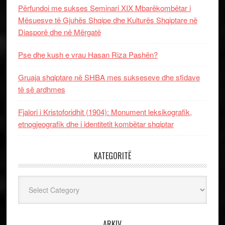
Përfundoi me sukses Seminari XIX Mbarëkombëtar i
Mësuesve të Gjuhës Shqipe dhe Kulturës Shqiptare në
Diasporë dhe në Mërgatë
Pse dhe kush e vrau Hasan Riza Pashën?
Gruaja shqiptare në SHBA mes sukseseve dhe sfidave
të së ardhmes
Fjalori i Kristoforidhit (1904): Monument leksikografik,
etnogjeografik dhe i identitetit kombëtar shqiptar
KATEGORITË
Kategoritë
ARKIV