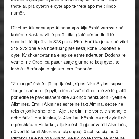
thotë ai, pra qytetin e dytë apo të tretë apo me cilindo
numër.
Dihet se Alkmena apo Almena apo Alja është varrosur në
kohën e Naktanavit të parë, diku gjatë përfundimit të
sundimit të tij në vitin 378 p.e.s. Pirro Burri ka jetuar në vitet
319-272 dhe e ka ndërtuar gjatë kësaj kohe Dodonën e
dytë. Ky shkencëtar na e jep se është ndërtuar, Dodona “e
vetme” në Orop, pa pasur asnjë gjurmë të këtij qyteti të
lashtë në rrënojat e gjetura, pra Dodonës.
“Za-longo” është një tog fjalësh, sipas Niko Stylos, sepse
“longo” shënon një pyll, ndërsa “za” shënon një zë të gjallë,
por edhe të pavdekshëm dhe Zalongo nënkupton Pyellin e
Alkminës. Emri i Alkminës është në fakt Almina, sepse në
tekstet jonike shënohet “Alje”, të cilin, më vonë, e shënojnë
edhe “Alie”, pra Almina, jo Alkmina. Kështu na del qyteti që
e përshkruan Plutarku, atje ku është gjetur varri i Alkminës,
në veri të lumit Akeronda, siç e quajnë sot, ku siç thotë
Plutarku se e pa nga Aliarto, që kjo do të thotë se ishte në