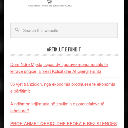
ARTIKUJT E FUNDIT
Dom Ndre Mjeda, sipas dy figurave monumentale të
letrave shqipe, Ernest Koliqit dhe At Gjergj Fishta
36 vjet tranzicion, nga ekonomia prodhuese te ekonomia
e përfitimit
A ndihmon krijimtaria në zbulimin e potencialeve të
fshehura?
PROF. AHMET QERIQI DHE EPOKA E REZISTENCЁS