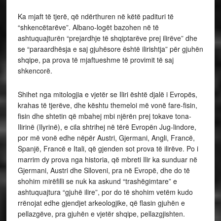
Ka mjaft të tjerë, që ndërthuren në këtë padituri të
“shkencëtarëve”. Albano-logët bazohen në të
ashtuquajturën “prejardhje të shqiptarëve prej ilirëve” dhe
se “paraardhësja e saj gjuhësore është ilirishtja” për gjuhën
shqipe, pa prova të mjaftueshme të provimit të saj
shkencorë.
Shihet nga mitologjia e vjetër se Iliri është djalë i Evropës,
krahas të tjerëve, dhe kështu themeloi më vonë fare-fisin,
fisin dhe shtetin që mbahej mbi njërën prej tokave tona-
Ilirinë (Ilyrinë), e cila shtrihej në tërë Evropën Jug-lindore,
por më vonë edhe nëpër Austri, Gjermani, Angli, Francë,
Spanjë, Francë e Itali, që gjenden sot prova të ilirëve. Po i
marrim dy prova nga historia, që mbreti Ilir ka sunduar në
Gjermani, Austri dhe Slloveni, pra në Evropë, dhe do të
shohim mirëfilli se nuk ka askund “trashëgimtare” e
ashtuquajtura “gjuhë ilire”, por do të shohim vetëm kudo
rrënojat edhe gjendjet arkeologjike, që flasin gjuhën e
pellazgëve, pra gjuhën e vjetër shqipe, pellazgjishten.