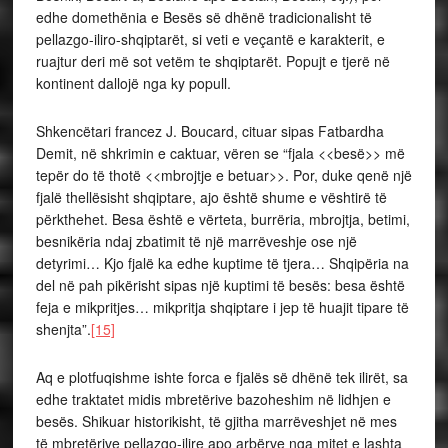
edhe domethënia e Besës së dhënë tradicionalisht të
pellazgo-iliro-shqiptarët, si veti e veçantë e karakterit, e
ruajtur deri më sot vetëm te shqiptarët. Popujt e tjerë në
kontinent dallojë nga ky popull.
Shkencëtari francez J. Boucard, cituar sipas Fatbardha
Demit, në shkrimin e caktuar, vëren se “fjala <<besë>> më
tepër do të thotë <<mbrojtje e betuar>>. Por, duke qenë një
fjalë thellësisht shqiptare, ajo është shume e vështirë të
përkthehet. Besa është e vërteta, burrëria, mbrojtja, betimi,
besnikëria ndaj zbatimit të një marrëveshje ose një
detyrimi… Kjo fjalë ka edhe kuptime të tjera… Shqipëria na
del në pah pikërisht sipas një kuptimi të besës: besa është
feja e mikpritjes… mikpritja shqiptare i jep të huajit tipare të
shenjta”.
[15]
Aq e plotfuqishme ishte forca e fjalës së dhënë tek ilirët, sa
edhe traktatet midis mbretërive bazoheshim në lidhjen e
besës. Shikuar historikisht, të gjitha marrëveshjet në mes
të mbretërive pellazgo-ilire apo arbërve nga mitet e lashta