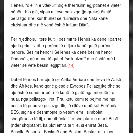
Hënën, “diellin e vdekur”-siç e thërrisnin egjiptianët e vjetër
hënën. Kjo gjë, sipas miteve pellazge (jo greke) është
pellazgo-ilire, kur thuhet se “Errësira dhe Nata kanë
ekzistuar dhe më vonë është krijuar Dita”.
Për rrjedhojë, i tërë kulti i besimit të Hënës ka qenë i pari të
njeriu primitiv dhe perënditë e tjera kanë qenë perëndi
hënore. Besimi hënor i Sellenës ka qenë besimi hënor i
Dodonës, që mund të quhet “sellenizmi” dhe është më i
vjetër se vetë besimi egjiptian.
[14]
Duhet të mos harrojmë se Afrika Veriore dhe treva të Azisë
dhe Afrikës, kanë qenë pjesë e Evropës Pellazgjike dhe se
ajo është sunduar për një kohë të gjatë nga mbretërit e
huaj, nga pellazgo-ilirët. Pra, këtu kemi të bëjmë me një
besim të popujve pellazgo-ilir, të cilëve u përket Perëndia
BES, siç na e dëshmojnë jo vetëm emri, simbolet
shoqëruese të tij, domethënia iliro-shqiptare e emrit Besë
(ndër shqiptarët, ka plot emra të tillë, si emrat Besa,
Besnik, Besart-a, Besianë apo Besian, Bestar, etj.), por