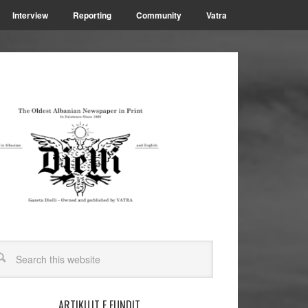
Interview
Reporting
Community
Vatra
ARTIKUJT E FUNDIT