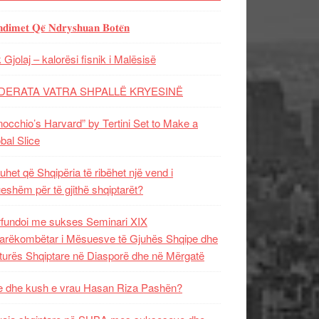
𝐝𝐢𝐦𝐞𝐭 𝐐𝐞̈ 𝐍𝐝𝐫𝐲𝐬𝐡𝐮𝐚𝐧 𝐁𝐨𝐭𝐞̈𝐧
 Gjolaj – kalorësi fisnik i Malësisë
DERATA VATRA SHPALLË KRYESINË
nocchio’s Harvard” by Tertini Set to Make a
bal Slice
uhet që Shqipëria të ribëhet një vend i
ueshëm për të gjithë shqiptarët?
fundoi me sukses Seminari XIX
rëkombëtar i Mësuesve të Gjuhës Shqipe dhe
turës Shqiptare në Diasporë dhe në Mërgatë
 dhe kush e vrau Hasan Riza Pashën?