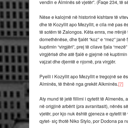
vendin e Alminës së vjetër”. (Faqe 234, të së
Nëse e kalojmë në historinë kishtare të vit
dhe të Kozyllit apo Mezyllit, e cila më pas ës
të sotëm të Zalongos. Këta emra, me rrënjë të
domethënëse, dhe fjalët “koz” e “mez” janë f
kuptimin “virgjëri”, prej të cilave fjala “mezë
virgjërisë dhe atë fjalë e gjejmë në kuptimin
vajzat dhe djemtë e njomë, pra virgjër.
Pyelli i Kozyllit apo Mezyllit e tregojnë se ës
Alminës, të thënë nga grekët Alkminës.
[7]
Aty mund të jetë fillimi i qytetit të Almenës,
në origjinë arbërit (pra avranitasit), nënës s
vjetër, por kjo nuk është gjeneza e qytetit t
qytet- siç thotë Niko Stylo, por Dodona pa n