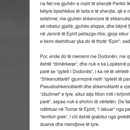
na flet me gjuhën e malit të shenjtë Perikli 
këtyre bjeshkëve të larta e të shenjta, që e
sotshme; me gjuhën shkencore të shkencëtar
së mbetur gjallë, gjuhës shqipe, dhe bëjnë 
në Janinë të Epirit pellazgo-ilire, gjoja sik
e kemi deshifruar çka do të thotë “Epiri”, sa
Por, ende do të merremi me Dodonën, me qyt
është “dimërkeqe”, dhe nuk e ka Lopësinë p
parë se “qyteti i Dodonës”, i ka në të vërte
“Shkencëtarët” gjurmojnë rreth “qytetit të 
Pseudoshkencëtarët dhe shkencëtarët e vjet
“zbulimet” e tyre, sikur atje fillon miti i kriji
parë”, sepse nuk e shohin të vërtetën. De fakt
ndërtuar në Tomar të Epirit, “i lakuar” nga p
“territori grek”, i cili është grabitur nga grekë
duarve dhe mendjeve të tyre.