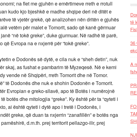
Ikonomi; na flet me gjuhën e emërtimeve rreth e rrotull
 ruan kudo kjo bjeshkë e madhe shqipe deri në ditët e
Dom
ëve të vjetër grekë, që analizohen nën dritën e gjuhës
të 
fjalë vetëm për malet e Tomorit, sado që kanë gërmuar
Fis
ur janë “në tokë greke”, duke gjurmuar. Në radhë të parë,
do që Evropa na e nxjerrë për “tokë greke”.
36 
eko
etin e Dodonës së dytë, e cila nuk e “sheh detin”, nuk
A n
ër skaj, as fushat e pambarim të Myzeqesë. Në e kemi
fsh
të dy vende në Shqipëri, rreth Tomorit dhe në Tomor.
parë” të Dodonës dhe nuk e shohin Dodonën e Tomorit.
PR
ër Evropian e greko-sllavë, apo të Botës i numërojnë
RE
mit të botës dhe mitologjia “greke”. Ky është për ta “qyteti i
FO
o, ai është qyteti i dytë apo i tretë i Dodonës, i
TA
endët greke, që duan ta nxjerrin “zanafillën” e botës nga
SH
t pamëshirë, d.m.th. prej territorit pellazgo-ilir, prej
NJ