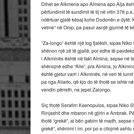
Dihet se Alkmena apo Almena apo Alja është
përfundimit të sundimit të tij në vitin 378 p.e
ndërtuar gjatë kësaj kohe Dodonën e dytë. 
vetme” në Orop, pa pasur asnjë gjurmë të këti
“Za-longo” është një tog fjalësh, sipas Niko
shënon një zë të gjallë, por edhe të pavde
i Alkminës është në fakt Almina, sepse në tek
shënojnë edhe “Alie”, pra Almina, jo Alkmina
është gjetur varri i Alkminës, në veri të lumi
pa nga Aliarto, që kjo do të thotë se ishte n
vendin përreth, na jepet Zalongo.
Siç thotë Serafim Ksenopulos, sipas Niko Sty
Rinjashit dhe mbaron në gjirin e Ambrak. Pë
thotë “grekë”, ai bën gabim të madh, sepse 
grekë”, shënimi i im, por po e citojmë ashtu s