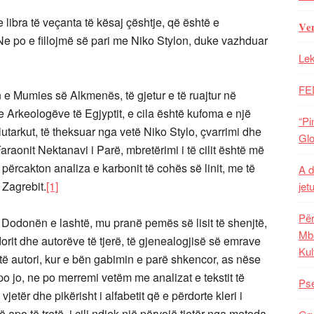
libra të veçanta të kësaj çështje, që është e
𝐕𝐞
 po e fillojmë së pari me Niko Stylon, duke vazhduar
Lek
FE
n e Mumies së Alkmenës, të gjetur e të ruajtur në
Arkeologëve të Egjyptit, e cila është kufoma e një
“Pi
tarkut, të theksuar nga vetë Niko Stylo, çvarrimi dhe
Glo
aonit Nektanavi i Parë, mbretërimi i të cilit është më
përcakton analiza e karbonit të cohës së linit, me të
A d
 Zagrebit.
[1]
jet
Për
ë Dodonën e lashtë, mu pranë pemës së lisit të shenjtë,
Mba
dorit dhe autorëve të tjerë, të gjenealogjisë së emrave
Kul
të autori, kur e bën gabimin e parë shkencor, as nëse
o jo, ne po merremi vetëm me analizat e tekstit të
Pse
jetër dhe pikërisht i alfabetit që e përdorte kleri i
apo të tretë, i cili ndjek një përvojë tjetër nga metoda