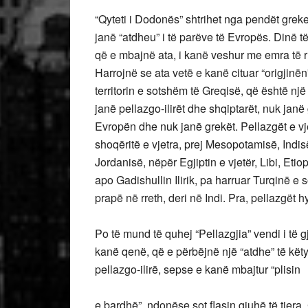
“Qyteti i Dodonës” shtrihet nga pendët greke 
janë “atdheu” i të parëve të Evropës. Dinë të
që e mbajnë ata, i kanë veshur me emra të rr
Harrojnë se ata vetë e kanë cituar “origjinë
territorin e sotshëm të Greqisë, që është nj
janë pellazgo-ilirët dhe shqiptarët, nuk janë 
Evropën dhe nuk janë grekët. Pellazgët e vj
shoqëritë e vjetra, prej Mesopotamisë, Indisë
Jordanisë, nëpër Egjiptin e vjetër, Libi, Eti
apo Gadishullin Ilirik, pa harruar Turqinë
prapë në rreth, deri në Indi. Pra, pellazgët hy
Po të mund të quhej “Pellazgjia” vendi i të gji
kanë qenë, që e përbëjnë një “atdhe” të këty
pellazgo-ilirë, sepse e kanë mbajtur “plisin
e bardhë”, ndonëse sot flasin gjuhë të tjera