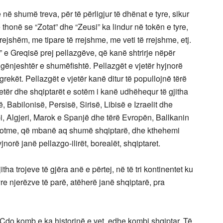
në shumë treva, për të përligjur të dhënat e tyre, sikur
 thonë se “Zotat” dhe “Zeusi” ka lindur në tokën e tyre,
ejshëm, me tipare të rrejshme, me veti të rrejshme, etj.
n” e Greqisë prej pellazgëve, që kanë shtrirje nëpër
ë gënjeshtër e shumëfishtë. Pellazgët e vjetër hyjnorë
grekët. Pellazgët e vjetër kanë ditur të popullojnë tërë
etër dhe shqiptarët e sotëm i kanë udhëhequr të gjitha
, Babilonisë, Persisë, Sirisë, Libisë e Izraelit dhe
opi, Algjeri, Marok e Spanjë dhe tërë Evropën, Ballkanin
 e sotme, që mbanë aq shumë shqiptarë, dhe kthehemi
jnorë janë pellazgo-ilirët, borealët, shqiptaret.
tha trojeve të gjëra anë e përtej, në të tri kontinentet ku
re njerëzve të parë, atëherë janë shqiptarë, pra
. Çdo komb e ka historinë e vet, edhe kombi shqiptar. Të