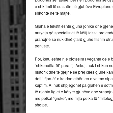
e shkrimit të sotshëm të gjuhëve Evropiane d
shkonte në të majtë.
Gjuha e tekstit është gjuha jonike dhe gjenea
arsyeja që specialistët të këtij teksti pret
pranojnë se nuk dinë çfarë gjuhe flisnin etr
përkiste.
Por, këtu është një plotësim i veçantë që e b
“shkencëtarët” para tij. Askujt nuk i shkon n
historik dhe të gjejnë se prej cilës gjuhë ka
deti i “jon-ë” e ka domethënien e vetme sip
kuptim. Ai nuk shpjegohet pa gjuhën e sot
të njohin ligjet e këtyre gjuhëve dhe vrapo
me petkat “greke”, me mija petka të “mitologj
shqipe.