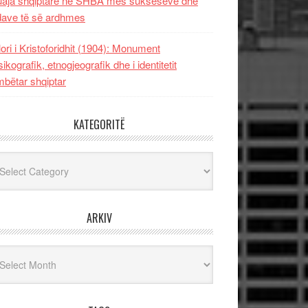
uaja shqiptare në SHBA mes sukseseve dhe
dave të së ardhmes
lori i Kristoforidhit (1904): Monument
sikografik, etnogjeografik dhe i identitetit
bëtar shqiptar
KATEGORITË
egoritë
ARKIV
iv