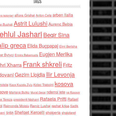
TAGS
arben llalla
alfons Grishaj
Anton Cefa
no kolonjari
Astrit Lulushi
Aurenc Bebja
an Bushati
ehlul Jashari
Beqir Sina
alip greca
Elida Buçpapaj
Elmi Berisha
Eugjen Merlika
er Bytyci
Ermira Babamusta
Frank shkreli
hri Xharra
Fritz
Ilir Levonja
Gezim Llojdia
dovani
kosova
rviste
Kolec Traboini
Keze Kozeta Zylo
sove
nderroi jete
Marjana Bulku
ne Kosove
Murat Gecaj
Rafaela Prifti
Rafael
e Tereza
presidenti Nishani
qi
Raimonda Moisiu
Ramiz Lushaj
reshat kripa
Sadik
Shefqet Kercelli
shqiperia
hani
shqiptaret
SHBA