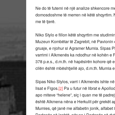
Ne do të futemi në një analize shkencore me 
domosdoshme të merren në këtë shqyrtim. Ne
me të tjerë.
Niko Stylo e fillon këtë shqyrtim me studimi
Muzeun Kombëtar të Zagrebit, në Pavionin e 
gruaje, e njohur si Agramer Mumia. Sipas Plu
varrimi i Alkmenës ka ndodhur në kohën e Far
378 p.e.s., d.m.th. në hapësirën kohore që e 
cilën është mbështjellë ajo, d.m.th. Mumia e
Sipas Niko Stylos, varri i Alkmenës ishte n
lisat e Figos.
[2]
Pa u futur në librat e Apollo
apo miteve “helene”, siç i quan me të padrej
është Alkmena nëna e Herkulit për grekët ap
Mumies, që janë me alfabetin jonik, alfabet i v
Dodonës së lashtë, për ne i Dodonës së dytë 