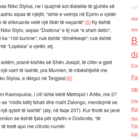
pas Niko Stylos, ne i quajmë sot dialekte të gjuhës së
htu sipas të njëjtit, “ishte e vetmja në Epirin e vjetër
alba
ë shkruante vetë një libër të veçantë”.
[5]
Ky është
Niko Stylo, sepse “Dodona” e tij nuk “e sheh detin”,
asll
B
k i ka “100 burime”; nuk është “dimërkeqe”; nuk është
ë “Lopësia” e vjetër, etj.
d
otëm, pranë kishës së Shën Josipit, të cilën e gjeti
Env
së një varri të lashtë, pra Mumien, të mbështjellë me
Fa
o Stylos, e dërgoi në Tergjest.
[6]
ra
 Ksenopulos, i cili ishte bërë Metropol i Artës, me 27
Inte
otë se ”midis këtij fshati dhe malit Zalongo, mendojmë se
Ko
jë qyteti të lashtë” (aty, në faqe 237). Kur thotë se janë
 mendon se është fjala për qytetin e Dodonës, “të
Nen
o të tretë apo me cilindo numër.
Flo
Els