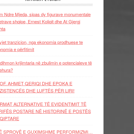
 Ndre Mjeda, sipas dy figurave monumentale
letrave shqipe, Ernest Koliqit dhe At Gjergj
hta
vjet tranzicion, nga ekonomia prodhuese te
nomia e përfitimit
dihmon krijimtaria në zbulimin e potencialeve të
ehura?
OF. AHMET QERIQI DHE EPOKA E
ZISTENCЁS DHE LUFTЁS PЁR LIRI!
RMAT ALTERNATIVE TË EVIDENTIMIT TË
RIFËS POSTARE NË HISTORINË E POSTËS
QIPTARE
Ë SPROVË E GUXIMSHME PERFORMIZMI…