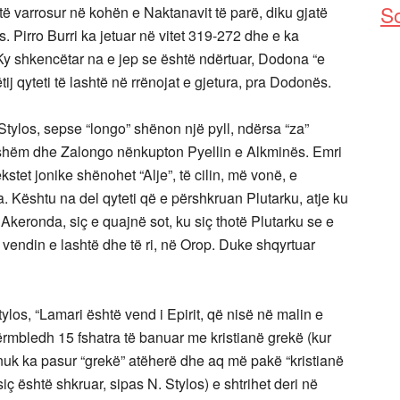
So
 varrosur në kohën e Naktanavit të parë, diku gjatë
.s. Pirro Burri ka jetuar në vitet 319-272 dhe e ka
Ky shkencëtar na e jep se është ndërtuar, Dodona “e
j qyteti të lashtë në rrënojat e gjetura, pra Dodonës.
 Stylos, sepse “longo” shënon një pyll, ndërsa “za”
kshëm dhe Zalongo nënkupton Pyellin e Alkminës. Emri
stet jonike shënohet “Alje”, të cilin, më vonë, e
. Kështu na del qyteti që e përshkruan Plutarku, atje ku
t Akeronda, siç e quajnë sot, ku siç thotë Plutarku se e
ë vendin e lashtë dhe të ri, në Orop. Duke shqyrtuar
los, “Lamari është vend i Epirit, që nisë në malin e
rmbledh 15 fshatra të banuar me kristianë grekë (kur
nuk ka pasur “grekë” atëherë dhe aq më pakë “kristianë
iç është shkruar, sipas N. Stylos) e shtrihet deri në