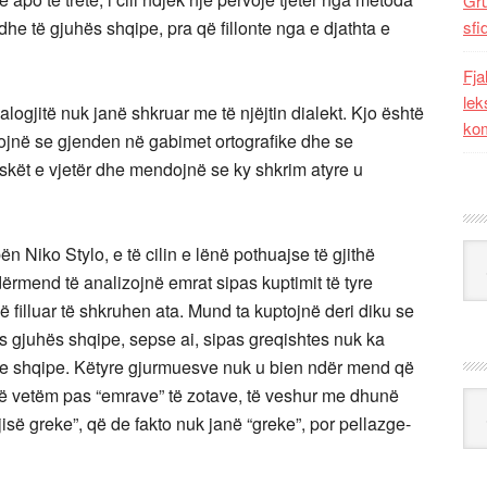
Gr
he të gjuhës shqipe, pra që fillonte nga e djathta e
sfi
Fja
lek
logjitë nuk janë shkruar me të njëjtin dialekt. Kjo është
kom
endojnë se gjenden në gabimet ortografike dhe se
uskët e vjetër dhe mendojnë se ky shkrim atyre u
Kat
ën Niko Stylo, e të cilin e lënë pothuajse të gjithë
dërmend të analizojnë emrat sipas kuptimit të tyre
në filluar të shkruhen ata. Mund ta kuptojnë deri diku se
as gjuhës shqipe, sepse ai, sipas greqishtes nuk ka
me shqipe. Këtyre gjurmuesve nuk u bien ndër mend që
jnë vetëm pas “emrave” të zotave, të veshur me dhunë
Ark
isë greke”, që de fakto nuk janë “greke”, por pellazge-