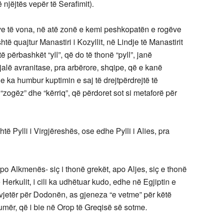
 njëjtës vepër të Serafimit).
eve të vona, në atë zonë e kemi peshkopatën e rogëve
htë quajtur Manastiri i Kozyllit, në Lindje të Manastirit
 përbashkët “yll”, që do të thonë “pyll”, janë
jalë avranitase, pra arbërore, shqipe, që e kanë
” e ka humbur kuptimin e saj të drejtpërdrejtë të
 “zogëz” dhe “kërriq”, që përdoret sot si metaforë për
htë Pylli i Virgjëreshës, ose edhe Pylli i Alies, pra
 apo Alkmenës- siç i thonë grekët, apo Aljes, siç e thonë
ë Herkulit, i cili ka udhëtuar kudo, edhe në Egjiptin e
ë vjetër për Dodonën, as gjeneza “e vetme” për këtë
umër, që i bie në Orop të Greqisë së sotme.