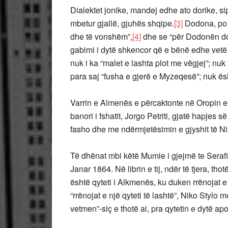
Dialektet jonike, mandej edhe ato dorike, si
mbetur gjallë, gjuhës shqipe.
[3]
Dodona, po as
dhe të vonshëm”,
[4]
dhe se “për Dodonën do t
gabimi i dytë shkencor që e bënë edhe vetë 
nuk i ka “malet e lashta plot me vëgjej”; nu
para saj “fusha e gjerë e Myzeqesë”; nuk ësht
Varrin e Almenës e përcaktonte në Oropin e s
banori i fshatit, Jorgo Petriti, gjatë hapjes 
fasho dhe me ndërmjetësimin e gjyshit të Nik
Të dhënat mbi këtë Mumie i gjejmë te Serafim
Janar 1864. Në librin e tij, ndër të tjera, th
është qyteti i Alkmenës, ku duken rrënojat e n
“rrënojat e një qyteti të lashtë”, Niko Stylo
vetmen”-siç e thotë ai, pra qytetin e dytë ap