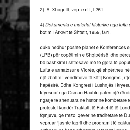
3) A. Xhagolli, vep. e cit., f.251.
4)
Dokumenta e material historike nga lufta e
botim i Arkivit të Shtetit, 1959, f.61.
duke hedhur poshtë planet e Konferencës së
(LPB) për copëtimin e Shqipërisë dhe përcaktoi
bë bashkimi i shtresave më të gjera të popull
Lufta e armatosur e Vlorës, që shpërtheu në q
një zbatim i vendimeve të këtij Kongresi, rr
hapësirë. Edhe Kongresi i Lushnjës i kryes
kryesuar nga Osman Haxhiu patën një rëndës
ngarje të shënuara në historinë kombëtare të 
protestoi kundër Traktatit të Fshehtë të Lon
fqinjëve, që rrëzoi qeverinë tradhëtare të D
vepruar “jashtë tagrit dhe programit të caktu