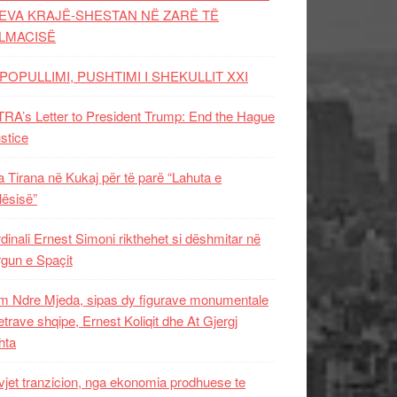
EVA KRAJË-SHESTAN NË ZARË TË
LMACISË
POPULLIMI, PUSHTIMI I SHEKULLIT XXI
RA’s Letter to President Trump: End the Hague
ustice
 Tirana në Kukaj për të parë “Lahuta e
ësisë”
dinali Ernest Simoni rikthehet si dëshmitar në
gun e Spaçit
 Ndre Mjeda, sipas dy figurave monumentale
letrave shqipe, Ernest Koliqit dhe At Gjergj
hta
vjet tranzicion, nga ekonomia prodhuese te