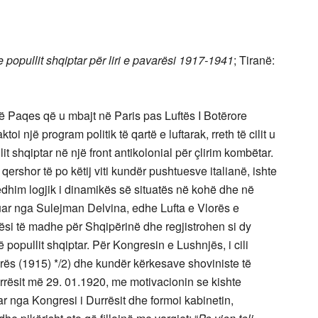
 popullit shqiptar për liri e pavarësi 1917-1941
;
Tiranë:
 Paqes që u mbajt në Paris pas Luftës I Botërore
 një program politik të qartë e luftarak, rreth të cilit u
it shqiptar në një front antikolonial për çlirim kombëtar.
ershor të po këtij viti kundër pushtuesve italianë, ishte
jedhim logjik i dinamikës së situatës në kohë dhe në
uar nga Sulejman Delvina, edhe Lufta e Vlorës e
i të madhe për Shqipërinë dhe regjistrohen si dy
popullit shqiptar. Për Kongresin e Lushnjës, i cili
drës (1915) */2) dhe kundër kërkesave shoviniste të
urrësit më 29. 01.1920, me motivacionin se kishte
ar nga Kongresi i Durrësit dhe formoi kabinetin,