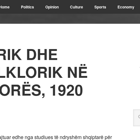
Home
Politics
Opinion
Culture
Sports
Economy
RIK DHE
LKLORIK NË
ORËS, 1920
 trajtuar edhe nga studiues të ndryshëm shqiptarë për