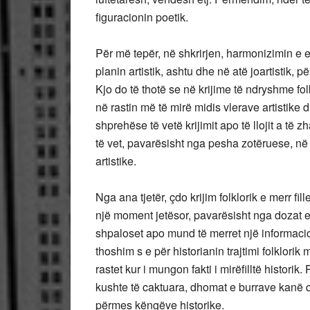
figuracionin poetik.
Për më tepër, në shkrirjen, harmonizimin e e
planin artistik, ashtu dhe në atë joartistik, për
Kjo do të thotë se në krijime të ndryshme f
në rastin më të mirë midis vlerave artistike d
shprehëse të vetë krijimit apo të llojit a të 
të vet, pavarësisht nga pesha zotëruese, në
artistike.
Nga ana tjetër, çdo krijim folklorik e merr fill
një moment jetësor, pavarësisht nga dozat e p
shpaloset apo mund të merret një informacion 
thoshim s e për historianin trajtimi folklori
rastet kur i mungon fakti i mirëfilltë historik
kushte të caktuara, dhomat e burrave kanë qe
përmes këngëve historike.