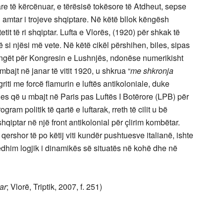
re të kërcënuar, e tërësisë tokësore të Atdheut, sepse
u amtar i trojeve shqiptare. Në këtë bllok këngësh
it të ri shqiptar. Lufta e Vlorës, (1920) për shkak të
si njësi më vete. Në këtë cikël përshihen, biles, sipas
 këngët për Kongresin e Lushnjës, ndonëse numerikisht
mbajt në janar të vitit 1920, u shkrua “
me shkronja
griti me forcë flamurin e luftës antikoloniale, duke
s që u mbajt në Paris pas Luftës I Botërore (LPB) për
am politik të qartë e luftarak, rreth të cilit u bë
hqiptar në një front antikolonial për çlirim kombëtar.
ershor të po këtij viti kundër pushtuesve italianë, ishte
jedhim logjik i dinamikës së situatës në kohë dhe në
ar
; Vlorë, Triptik, 2007, f. 251)