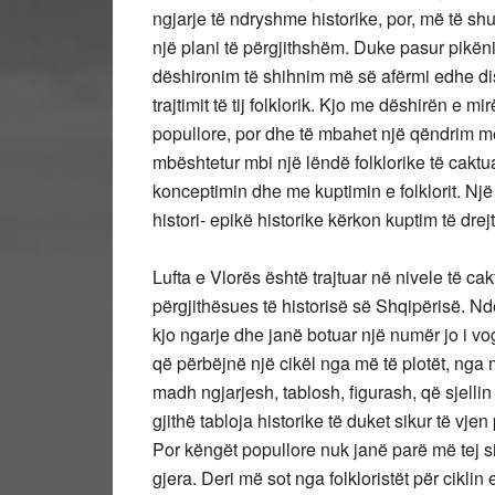
ngjarje të ndryshme historike, por, më të shu
një plani të përgjithshëm. Duke pasur pikëni
dëshironim të shihnim më së afërmi edhe disa
trajtimit të tij folklorik. Kjo me dëshirën e mi
popullore, por dhe të mbahet një qëndrim më i
mbështetur mbi një lëndë folklorike të caktua
konceptimin dhe me kuptimin e folklorit. Një
histori- epikë historike kërkon kuptim të drejt
Lufta e Vlorës është trajtuar në nivele të c
përgjithësues të historisë së Shqipërisë. N
kjo ngarje dhe janë botuar një numër jo i vog
që përbëjnë një cikël nga më të plotët, nga 
madh ngjarjesh, tablosh, figurash, që sjellin
gjithë tabloja historike të duket sikur të 
Por këngët popullore nuk janë parë më tej s
gjera. Deri më sot nga folkloristët për cikli