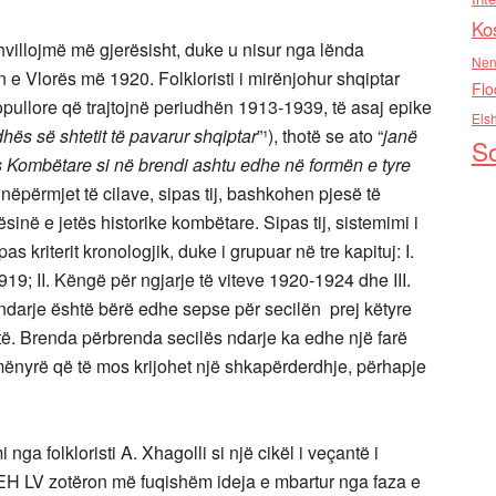
Ko
zhvillojmë më gjerësisht, duke u nisur nga lënda
Nen
n e Vlorës më 1920. Folkloristi i mirënjohur shqiptar
Flo
pullore që trajtojnë periudhën 1913-1939, të asaj epike
Els
hës së shtetit të pavarur shqiptar
”¹), thotë se ato “
janë
So
s Kombëtare si në brendi ashtu edhe në formën e tyre
, nëpërmjet të cilave, sipas tij, bashkohen pjesë të
ësinë e jetës historike kombëtare. Sipas tij, sistemimi i
 kriterit kronologjik, duke i grupuar në tre kapituj: I.
19; II. Këngë për ngjarje të viteve 1920-1924 dhe III.
ndarje është bërë edhe sepse për secilën prej këtyre
të. Brenda përbrenda secilës ndarje ka edhe një farë
 mënyrë që të mos krijohet një shkapërderdhje, përhapje
nga folkloristi A. Xhagolli si një cikël i veçantë i
EH LV zotëron më fuqishëm ideja e mbartur nga faza e