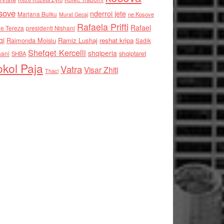
sove
nderroi jete
Marjana Bulku
ne Kosove
Murat Gecaj
Rafaela Prifti
Rafael
e Tereza
presidenti Nishani
qi
Raimonda Moisiu
Ramiz Lushaj
reshat kripa
Sadik
Shefqet Kercelli
shqiperia
hani
shqiptaret
SHBA
kol Paja
Vatra
Visar Zhiti
Thaci