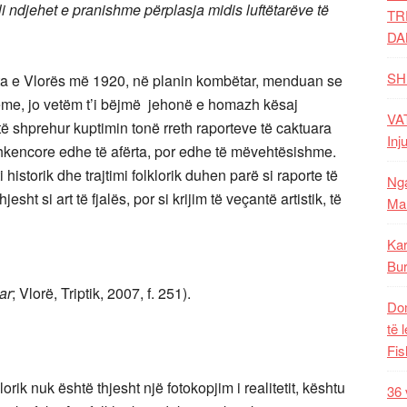
kli ndjehet e pranishme përplasja midis luftëtarëve të
TR
DA
SH
ta e Vlorës më 1920, në planin kombëtar, menduan se
teme, jo vetëm t’i bëjmë jehonë e homazh kësaj
VAT
të shprehur kuptimin tonë rreth raporteve të caktuara
Inj
a shkencore edhe të afërta, por edhe të mëvehtësishme.
historik dhe trajtimi folklorik duhen parë si raporte të
Nga
esht si art të fjalës, por si krijim të veçantë artistik, të
Mal
Kar
Bur
ar
; Vlorë, Triptik, 2007, f. 251).
Dom
të 
Fis
orik nuk është thjesht një fotokopjim i realitetit, kështu
36 