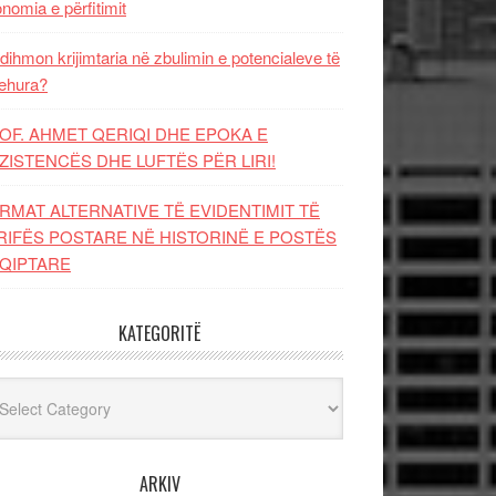
nomia e përfitimit
dihmon krijimtaria në zbulimin e potencialeve të
ehura?
OF. AHMET QERIQI DHE EPOKA E
ZISTENCЁS DHE LUFTЁS PЁR LIRI!
RMAT ALTERNATIVE TË EVIDENTIMIT TË
RIFËS POSTARE NË HISTORINË E POSTËS
QIPTARE
KATEGORITË
egoritë
ARKIV