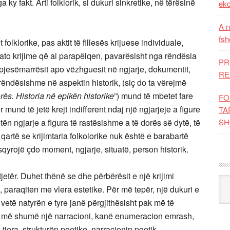
y fakt. Arti folklorik, si dukuri sinkretike, në tërësinë
eko
A n
fsh
 folklorike, pas aktit të fillesës krijuese individuale,
 ato krijime që ai parapëlqen, pavarësisht nga rëndësia
PR
, pjesëmarrësit apo vëzhguesit në ngjarje, dokumentit,
RE
 rëndësishme në aspektin historik, (siç do ta vërejmë
orës.
Historia në epikën historike
”) mund të mbetet fare
FO
or mund të jetë krejt indifferent ndaj një ngjarjeje a figure
TA
tën ngjarje a figura të rastësishme a të dorës së dytë, të
SH
 qartë se krijimtaria folkolorike nuk është e barabartë
qyrojë çdo moment, ngjarje, situatë, person historik.
tjetër. Duhet thënë se dhe përbërësit e një krijimi
Kat
k, paraqiten me vlera estetike. Për më tepër, një dukuri e
r vetë natyrën e tyre janë përgjithësisht pak më të
hen më shumë një narracioni, kanë enumeracion emrash,
tjera, strukturën poetike, narracionin poetik,