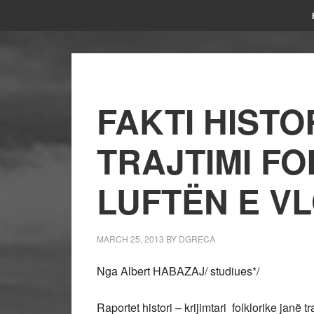
FAKTI HISTO
TRAJTIMI FO
LUFTËN E VL
MARCH 25, 2013
BY
DGRECA
Nga Albert HABAZAJ/ studiues*/
Raportet histori – krijimtari folklorike janë