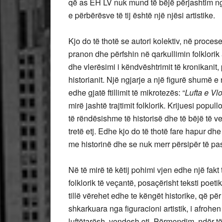
që as EH LV nuk mund të bëjë përjashtim nga k
e përbërësve të tij është një njësi artistike.
Kjo do të thotë se autori kolektiv, në proceset
pranon dhe përfshin në qarkullimin folklorik
dhe vlerësimi i këndvështrimit të kronikanit
historianit. Një ngjarje a një figurë shumë e
edhe gjatë ftillimit të mikrotezës: “
Lufta e Vl
mirë jashtë trajtimit folklorik. Krijuesi popull
të rëndësishme të historisë dhe të bëjë të ve
tretë etj. Edhe kjo do të thotë fare hapur dhe
me historinë dhe se nuk merr përsipër të pas
Në të mirë të këtij pohimi vjen edhe një fakt 
folklorik të veçantë, posaçërisht teksti poeti
tillë vërehet edhe te këngët historike, që pë
shkarkuara nga figuracioni artistik, i afro
luftëtarësh, vendesh etj. Përmendim, ndër të 