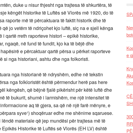
mtën, duke u nisur thjesht nga trajtesa të shkurtëra, të
sje këngët historike të Luftës së Vlorës më 1920, do të
SP
 raporte më të përcaktuara të faktit historik dhe të
New
rë që jo vetëm të ndriçohet kjo luftë, siç na e sjell kënga
bot
 qartë rreth raporteve histori – epikë historike,
r, ngaqë, në fund të fundit, kjo ka të bëjë dhe
Kod
 hapësirë e përcaktuar qartë përsa u përket raporteve
e g
ë si nga historiani, ashtu dhe nga folkoristi.
Kry
aktuara nga historianë të ndryshëm, edhe në tekstin
Aka
dërsa nga folkloristët është përmendur herë pas here
Ko
ël këngësh, që bëjnë fjalë pikërisht për këtë luftë dhe
ÇË
më të bukurit, shumë i larmishëm, me një intensitet të
SH
 informacione aq të gjera, sa që në një farë mënyre, e
vjen përpara syve¹) shoqëruar edhe me shënime sqaruese.
30
i lëndë materiale që jep mundësi për trajtesa më të
RR
n e Epikës Historike të Luftës së Vlorës (EH LV) është
PË