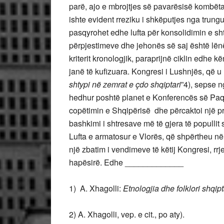
parë, ajo e mbrojtjes së pavarësisë kombëta
ishte evident rreziku i shkëputjes nga trung
pasqyrohet edhe lufta për konsolidimin e shtet
përpjestimeve dhe jehonës së saj është lënë 
kriterit kronologjik, paraprijnë ciklin edhe
janë të kufizuara. Kongresi i Lushnjës, që u 
shtypi në zemrat e çdo shqiptari
”4), sepse n
hedhur poshtë planet e Konferencës së Paqe
copëtimin e Shqipërisë dhe përcaktoi një progr
bashkimi i shtresave më të gjera të popullit s
Lufta e armatosur e Vlorës, që shpërtheu në q
një zbatim i vendimeve të këtij Kongresi, rr
hapësirë. Edhe _____________
1) A. Xhagolli:
Etnologjia dhe folklori shqipt
2) A. Xhagolli, vep. e cit., po aty).