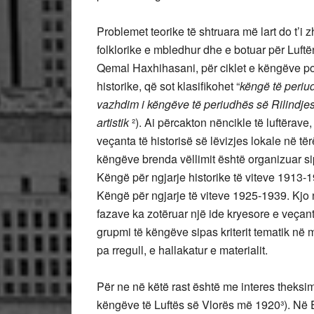
Problemet teorike të shtruara më lart do t’i 
folklorike e mbledhur dhe e botuar për Luftë
Qemal Haxhihasani, për ciklet e këngëve po
historike, që sot klasifikohet “
këngë të periud
vazhdim i këngëve të periudhës së Rilindje
artistik
²). Ai përcakton nëncikle të luftërave
veçanta të historisë së lëvizjes lokale në tër
këngëve brenda vëllimit është organizuar sipas
Këngë për ngjarje historike të viteve 1913-19
Këngë për ngjarje të viteve 1925-1939. Kjo 
fazave ka zotëruar një ide kryesore e veçan
grupmi të këngëve sipas kriterit tematik në
pa rregull, e hallakatur e materialit.
Për ne në këtë rast është me interes theksimi 
këngëve të Luftës së Vlorës më 1920³). Në 