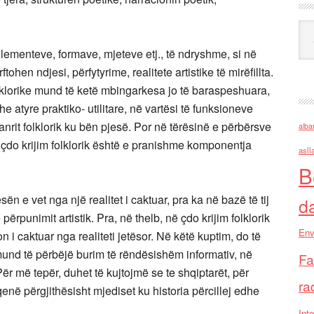
Ark
lementeve, formave, mjeteve etj., të ndryshme, si në
ftohen ndjesi, përfytyrime, realitete artistike të mirëfillta.
olklorike mund të ketë mbingarkesa jo të baraspeshuara,
he atyre praktiko- utilitare, në vartësi të funksioneve
zhanrit folklorik ku bën pjesë. Por në tërësinë e përbërsve
alba
 çdo krijim folklorik është e pranishme komponentja
asll
B
esën e vet nga një realitet i caktuar, pra ka në bazë të tij
d
ërpunimit artistik. Pra, në thelb, në çdo krijim folklorik
Env
i caktuar nga realiteti jetësor. Në këtë kuptim, do të
k mund të përbëjë burim të rëndësishëm informativ, në
Fa
. Për më tepër, duhet të kujtojmë se te shqiptarët, për
ra
në përgjithësisht mjediset ku historia përcillej edhe
Inte