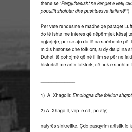
thënë se “
Përgjithësisht në këngët e këtij ci
popullit shqiptar dhe pushtuesve italianë
”²)
Për vetë rëndësinë e madhe që paraqet Luf
do të ishte me interes që nëpërmjek kësaj 
ngjarjeje, por se ajo do të na shërbente për 
midis historisë dhe folklorit, si dy disiplin
Duhet të pohojmë që në fillim se për ne fakti 
historisë me artin folklork, që nuk e shohim thj
_____________
1) A. Xhagolli:
Etnologjia dhe folklori shqipt
2) A. Xhagolli, vep. e cit., po aty).
natyrës sinkretike. Çdo pasqyrim artistik folkl