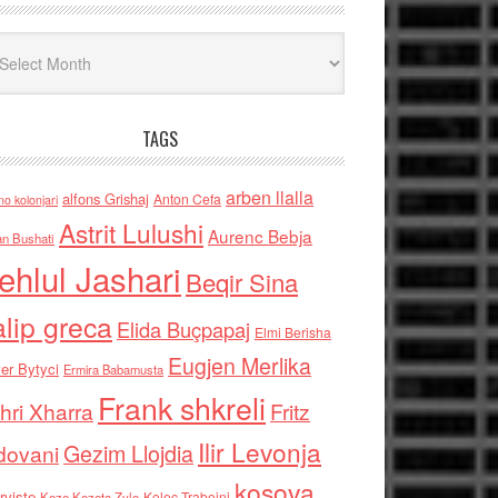
iv
TAGS
arben llalla
alfons Grishaj
Anton Cefa
no kolonjari
Astrit Lulushi
Aurenc Bebja
an Bushati
ehlul Jashari
Beqir Sina
alip greca
Elida Buçpapaj
Elmi Berisha
Eugjen Merlika
er Bytyci
Ermira Babamusta
Frank shkreli
hri Xharra
Fritz
Ilir Levonja
Gezim Llojdia
dovani
kosova
rviste
Kolec Traboini
Keze Kozeta Zylo