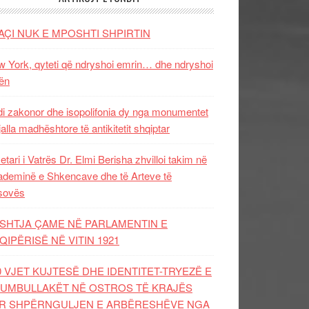
AÇI NUK E MPOSHTI SHPIRTIN
 York, qyteti që ndryshoi emrin… dhe ndryshoi
ën
i zakonor dhe isopolifonia dy nga monumentet
jalla madhështore të antikitetit shqiptar
etari i Vatrës Dr. Elmi Berisha zhvilloi takim në
deminë e Shkencave dhe të Arteve të
sovës
SHTJA ÇAME NË PARLAMENTIN E
QIPËRISË NË VITIN 1921
0 VJET KUJTESË DHE IDENTITET-TRYEZË E
UMBULLAKËT NË OSTROS TË KRAJËS
R SHPËRNGULJEN E ARBËRESHËVE NGA