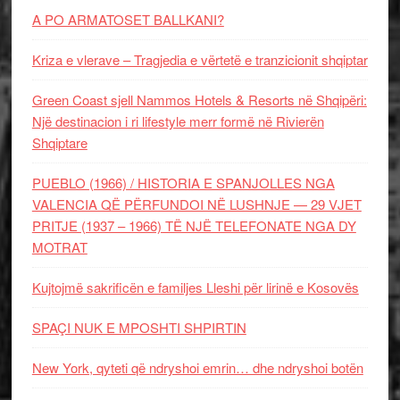
A PO ARMATOSET BALLKANI?
Kriza e vlerave – Tragjedia e vërtetë e tranzicionit shqiptar
Green Coast sjell Nammos Hotels & Resorts në Shqipëri:
Një destinacion i ri lifestyle merr formë në Rivierën
Shqiptare
PUEBLO (1966) / HISTORIA E SPANJOLLES NGA
VALENCIA QË PËRFUNDOI NË LUSHNJE — 29 VJET
PRITJE (1937 – 1966) TË NJË TELEFONATE NGA DY
MOTRAT
Kujtojmë sakrificën e familjes Lleshi për lirinë e Kosovës
SPAÇI NUK E MPOSHTI SHPIRTIN
New York, qyteti që ndryshoi emrin… dhe ndryshoi botën