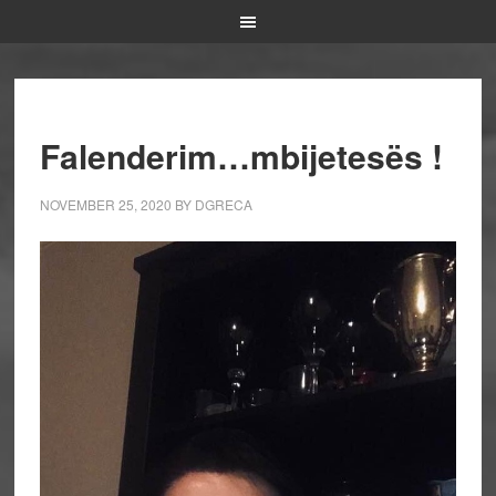
Falenderim…mbijetesës !
NOVEMBER 25, 2020
BY
DGRECA