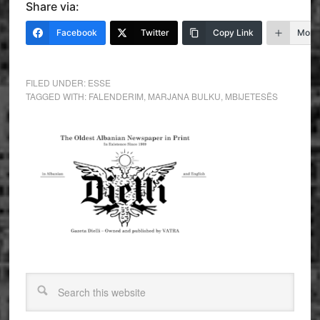
Share via:
Facebook
Twitter
Copy Link
More
FILED UNDER:
ESSE
TAGGED WITH:
FALENDERIM
,
MARJANA BULKU
,
MBIJETESËS