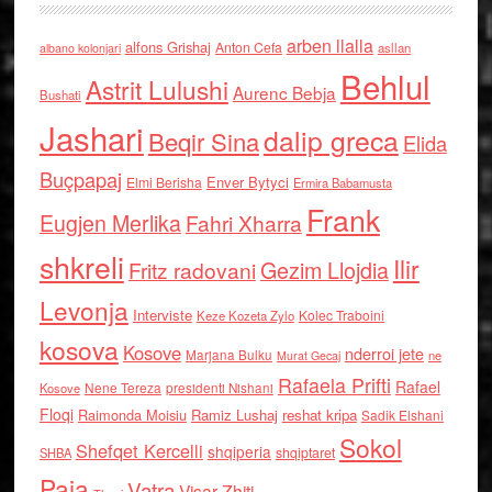
arben llalla
alfons Grishaj
Anton Cefa
asllan
albano kolonjari
Behlul
Astrit Lulushi
Aurenc Bebja
Bushati
Jashari
dalip greca
Beqir Sina
Elida
Buçpapaj
Enver Bytyci
Elmi Berisha
Ermira Babamusta
Frank
Eugjen Merlika
Fahri Xharra
shkreli
Ilir
Gezim Llojdia
Fritz radovani
Levonja
Interviste
Kolec Traboini
Keze Kozeta Zylo
kosova
Kosove
nderroi jete
Marjana Bulku
ne
Murat Gecaj
Rafaela Prifti
Rafael
Nene Tereza
Kosove
presidenti Nishani
Floqi
Raimonda Moisiu
Ramiz Lushaj
reshat kripa
Sadik Elshani
Sokol
Shefqet Kercelli
shqiperia
shqiptaret
SHBA
Paja
Vatra
Visar Zhiti