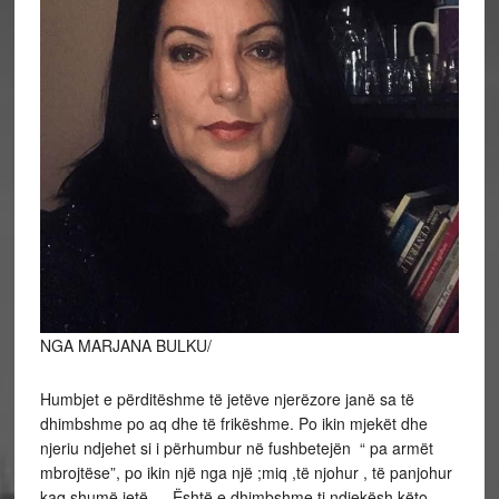
NGA MARJANA BULKU/
Humbjet e përditëshme të jetëve njerëzore janë sa të
dhimbshme po aq dhe të frikëshme. Po ikin mjekët dhe
njeriu ndjehet si i përhumbur në fushbetejën “ pa armët
mbrojtëse”, po ikin një nga një ;miq ,të njohur , të panjohur
kaq shumë jetë … Është e dhimbshme ti ndjekësh këto