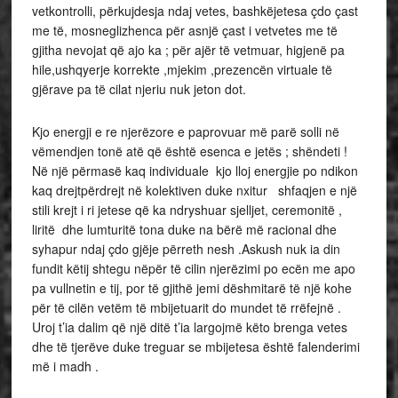
vetkontrolli, përkujdesja ndaj vetes, bashkëjetesa çdo çast
me të, mosneglizhenca për asnjë çast i vetvetes me të
gjitha nevojat që ajo ka ; për ajër të vetmuar, higjenë pa
hile,ushqyerje korrekte ,mjekim ,prezencën virtuale të
gjërave pa të cilat njeriu nuk jeton dot.
Kjo energji e re njerëzore e paprovuar më parë solli në
vëmendjen tonë atë që është esenca e jetës ; shëndeti !
Në një përmasë kaq individuale kjo lloj energjie po ndikon
kaq drejtpërdrejt në kolektiven duke nxitur shfaqjen e një
stili krejt i ri jetese që ka ndryshuar sjelljet, ceremonitë ,
liritë dhe lumturitë tona duke na bërë më racional dhe
syhapur ndaj çdo gjëje përreth nesh .Askush nuk ia din
fundit këtij shtegu nëpër të cilin njerëzimi po ecën me apo
pa vullnetin e tij, por të gjithë jemi dëshmitarë të një kohe
për të cilën vetëm të mbijetuarit do mundet të rrëfejnë .
Uroj t’ia dalim që një ditë t’ia largojmë këto brenga vetes
dhe të tjerëve duke treguar se mbijetesa është falenderimi
më i madh .