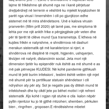
lajme të frikëshme që shumë nga ne i kanë përjetuar
drejtpërdrejt në terrenin e vështirë ku mjekët kryqëzohen të
parët nga virusi i tmerrshëm i cili po gjunjëzon edhe
sistemet më të mira shëndetsore. Unë e kalova virusin
pranverën (fillim prill 2020) që lamë pas, me simptoma të
lehta por me një ankth frike e përgjegjësie për veten dhe
për të tjerët të cilëve mund t’jua transmetoja. E ktheva në
kujdes frikën e natyrshme, e shndërrova në dashuri
merakun sistematik që më karakterizon si njeri, e
shndërrova në disiplinë të rreptë, higjenën, ushqyerjen,
lëvizjen në natyrë, distancimin social. Jeta mori një
dimension tjetër ku epiqendër nuk është as më shumë e as
më pak përveçse KUJDESI. Në kohë pandemie gjithkush
mund të jetë burim infeksioni , testimi është vetëm njē mjet
më shumë për ta çertifikuar statusin shëndetsor i cili
ndryshon aty për aty. Sot je negativ pas dy ditësh mund të
infektohesh dhe ky cikël jete po bëhet motivi i një refreni
sistematik .Kjo kohë i ngjan një stuhie e cila kalon nëpër
pyllin njerëzor ku jo të gjithë rrëzohen; shemben, përkulen
bien , ringrihen , groposen.E rëndësishme mbetet