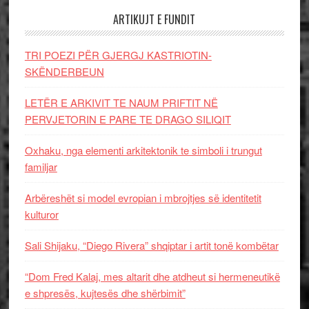
ARTIKUJT E FUNDIT
TRI POEZI PËR GJERGJ KASTRIOTIN-
SKËNDERBEUN
LETËR E ARKIVIT TE NAUM PRIFTIT NË
PERVJETORIN E PARE TE DRAGO SILIQIT
Oxhaku, nga elementi arkitektonik te simboli i trungut
familjar
Arbëreshët si model evropian i mbrojtjes së identitetit
kulturor
Sali Shijaku, “Diego Rivera” shqiptar i artit tonë kombëtar
“Dom Fred Kalaj, mes altarit dhe atdheut si hermeneutikë
e shpresës, kujtesës dhe shërbimit”