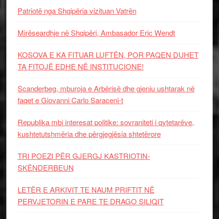
Patriotë nga Shqipëria vizituan Vatrën
Mirëseardhje në Shqipëri, Ambasador Eric Wendt
KOSOVA E KA FITUAR LUFTËN, POR PAQEN DUHET
TA FITOJË EDHE NË INSTITUCIONE!
Scanderbeg, mburoja e Arbërisë dhe gjeniu ushtarak në
faqet e Giovanni Carlo Saraceni-t
Republika mbi interesat politike: sovraniteti i qytetarëve,
kushtetutshmëria dhe përgjegjësia shtetërore
TRI POEZI PËR GJERGJ KASTRIOTIN-
SKËNDERBEUN
LETËR E ARKIVIT TE NAUM PRIFTIT NË
PERVJETORIN E PARE TE DRAGO SILIQIT