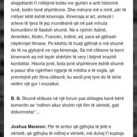
shqipëtarët t’i rrëfejmë botës me gjuhën e artit historinë
tonë, botën tonë shpirtërore. Dhe mënyra më e mirë, për të
rrëfyer këtë është kinemaja. Kinemaja si art, sintezë i
arteve të tjera të jep mundësinë që në pak minuta
komunikimi të flasësh shumë. Ne e njohim Italinë,
Amerikën, Kinën, Francën, Indinë, etj. para së gjithash
nëpërmjet filmave. Po kështu të huajt gjithnjë e më shumë
do të na gjykojnë ne nga kinemaja. Sa më cilësore ta kemi
kinemanë aq më tepër shërbim të very i bëjmë imazhit
kombëtar. Hisoria jonë, bota jonë shpirtërore është shumë
e pasur dhe ngërthen ngjarje të mëdha e të vogla, që
premtojnë për filma cilësorë, ku secili prej tyre do të ishte
vetëm një gur i mozaikut.
B. S:
Shumë shikues në një forum pas shfaqjes kanë bërë
komentin se “ndihen sikur shohin një film të vërtetë, gati
dokumnetar”…
Joshua Marston:
Për të arritur që gjithçka të jetë e
vërtetë, që gjithçka të ndihej e vërtetë, më duhej t’i kuptoja