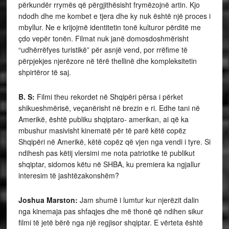
përkundër rrymës që përgjithësisht frymëzojnë artin. Kjo
ndodh dhe me kombet e tjera dhe ky nuk është një proces i
mbyllur. Ne e krijojmë identitetin tonë kulturor përditë me
çdo vepër tonën. Filmat nuk janë domosdoshmërisht
“udhërrëfyes turistikë” për asnjë vend, por rrëfime të
përpjekjes njerëzore në tërë thellinë dhe kompleksitetin
shpirtëror të saj.
B. S:
Filmi theu rekordet në Shqipëri përsa i përket
shikueshmërisë, veçanërisht në brezin e ri. Edhe tani në
Amerikë, është publiku shqiptaro- amerikan, ai që ka
mbushur masivisht kinematë për të parë këtë copëz
Shqipëri në Amerikë, këtë copëz që vjen nga vendi i tyre. Si
ndihesh pas këtij vlersimi me nota patriotike të publikut
shqiptar, sidomos këtu në SHBA, ku premiera ka ngjallur
interesim të jashtëzakonshëm?
Joshua Marston:
Jam shumë i lumtur kur njerëzit dalin
nga kinemaja pas shfaqjes dhe më thonë që ndihen sikur
filmi të jetë bërë nga një regjisor shqiptar. E vërteta është