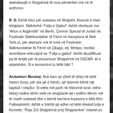
dashakeqët e Shqipërisë të mos përsëriten më në të
ardhmen.
B. S:
Eshtë folur për sukeses në Shqipëri, Kosovë e viset
shqiptare. Ndërkohë “Falja e Gjakut” është vlerësuar me
“Ariun e Argjendtë” në Berlin, Çmimin Special të Jurisë në
Festivalin Ndërkombëtar të Filmit në Hamptons të Neë
York-ut, për skenarin më të mirë në Festivalin
Ndërkombëtar të Filmit në Çikago, etj. Mirëpo, mediat
amerikane shkruajnë se “Falja e gjakut” është skualifikuar
pa të drejtë për të prezantuar Shqipërinë në OSCAR- ët e
sivjetshëm. Si e komentoni ju këtë fakt ?
Andamion Murataj:
Nuk kam se çfarë të shtoj në këtë
histori (turpi, për ata që e bënë), që tashmë është një
kapitull i mbyllur. Si edhe më parë në historinë tonë, edhe
kësaj rradhe ishim vetë ne shqiptarët që i sollëm dëmin më
të madh suksesit dhe u bëmë barriera kryesore e këtij filmi.
Fatkeqësisht, është e trishtë që edhe në këtë shekull lutja e
Konicës: “Ruje Zot Shqipërinë prej Shqiptarëve” mbetet po