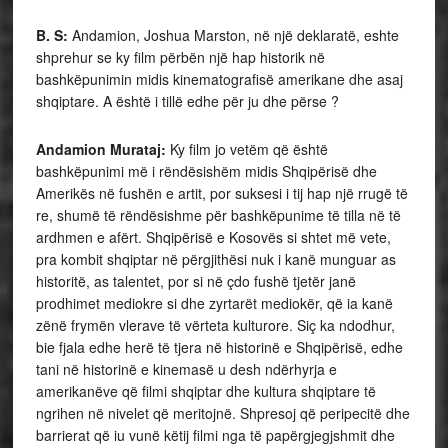
B. S:
Andamion, Joshua Marston, në një deklaratë, eshte
shprehur se ky film përbën një hap historik në
bashkëpunimin midis kinematografisë amerikane dhe asaj
shqiptare. A është i tillë edhe për ju dhe përse ?
Andamion Murataj:
Ky film jo vetëm që është
bashkëpunimi më i rëndësishëm midis Shqipërisë dhe
Amerikës në fushën e artit, por suksesi i tij hap një rrugë të
re, shumë të rëndësishme për bashkëpunime të tilla në të
ardhmen e afërt. Shqipërisë e Kosovës si shtet më vete,
pra kombit shqiptar në përgjithësi nuk i kanë munguar as
historitë, as talentet, por si në çdo fushë tjetër janë
prodhimet mediokre si dhe zyrtarët mediokër, që ia kanë
zënë frymën vlerave të vërteta kulturore. Siç ka ndodhur,
bie fjala edhe herë të tjera në historinë e Shqipërisë, edhe
tani në historinë e kinemasë u desh ndërhyrja e
amerikanëve që filmi shqiptar dhe kultura shqiptare të
ngrihen në nivelet që meritojnë. Shpresoj që peripecitë dhe
barrierat që iu vunë këtij filmi nga të papërgjegjshmit dhe