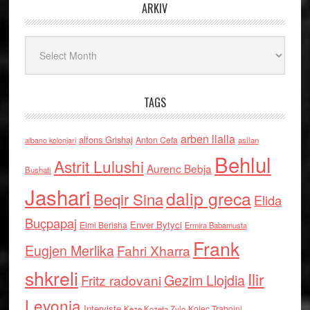
ARKIV
Arkiv
TAGS
arben llalla
alfons Grishaj
Anton Cefa
asllan
albano kolonjari
Behlul
Astrit Lulushi
Aurenc Bebja
Bushati
Jashari
dalip greca
Beqir Sina
Elida
Buçpapaj
Enver Bytyci
Elmi Berisha
Ermira Babamusta
Frank
Eugjen Merlika
Fahri Xharra
shkreli
Ilir
Gezim Llojdia
Fritz radovani
Levonja
Interviste
Kolec Traboini
Keze Kozeta Zylo