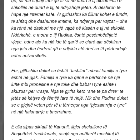
që, sa më shpejt tani që ai ka në duart e tij diplomimin e
shkollës në duart e tij, të ndryshojë jetën. Ai dëshiron të
hapë një internet kafe. Ai gjithashtu ka filluar kohët e fundit,
të shfaq dhe dashurinë imtime, ka ndjenja për vajzat – dhe
ka rënë në dashuri me një vajzë në klasën e tij në shkollë.
Ndërkohë, e motra e tij Rudina, është pesëmbëdhjetë
vjeçe, edhe ajo ka një ide të qartë se çfarë ajo dëshiron
nga jeta dhe ëndrrat që e ndjekin atë deri sa të përfundojë
edhe universitetin.
Por, gjithshka duket se është “fashitur” mbasi familja e tyre
është në gjak. Familja e tyre ka qënë e përfshirë në një
luftë mbi pronësinë e një toke dhe babai i tyre është i
akuzuar për vrasje. Nga të gjitha këto “anë të pa dirtë” të
jetës së këtyre dy fëmijë fare të rinjë, Nik dhe Rudina duket
se e gjejnë veten për të u tërhequr nga “pjesamrrja e tyre”
në një hakmarrje e tmerrshme.
E cila sipas diktatit të Kanunit, ligjet shekullore të
Shqipërisë tradicionale, asnjë nga anëtarët meshkuj të