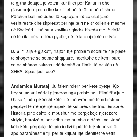
të gjitha detajet, jo vetëm kur flitet për Kanunin dhe
gjakmarrjen, por edhe kur flitet për jetën e përditshme.
Përshembull më duhej të kuptoja mirë se cilat janë
vështirësitë dhe shpresat për një të ri në shkollën e mesme
në Shqipëri. Unë pata zhvilluar qindra biseda me të rinjtë
në të cilat bëra mijëra pyetje, që të kuptoja jetën e tyre.
B. S:
“Falja e gjakut”, trajton një problem social të një pjese
të shoqërisë së sotme shqiptare, ndërkohë që kemi parë
se po shënon sukses ndërkombëtar filmik, të paktën në
SHBA. Sipas jush pse?
Andamion Murataj:
Ju faleminderit për këtë pyetje! Kjo
tregon se arti vërtet gjeneron nga problemet. Filmi “Falja e
Gjakut”, bën pikërisht këtë: në mënyrën më të ndershme
përpiqet të rrëfejë një aspekt të kulturës dhe traditës sonë.
Historia jonë është e mbushur me përpjekeje njerëzore,
virtyte, heroizëm, por edhe me humbje e dështime. Janë
këto këto përpjekje të çdo individi për të tejkaluar kohën
apo parardhësit e tij, për të krijuar një identitet të vetin,