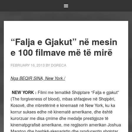
“Falja e Gjakut” në mesin
e 100 filmave më të mirë
FEBRUARY 16, 2013
BY
DGRECA
Nga BEQIR SINA, New York /
NEW YORK :
Filmi me tematikë Shqiptare “Falja e gjakut”
(The forgiveness of blood), mbas shfaqjeve në Shqipëri,
Kosovë, dhe mbretërinë e kinemasë në New York, ku ka
korrur sukses edhe në kinematë amerikane, dhe është
kurorzuar me disa çmime dhe medalje prestigjoze të
kinematpgrafisë amerikane, me regjisorin amerikan Joshua
Marston dhe bashkë-skenaristin dhe producentin shqiptar