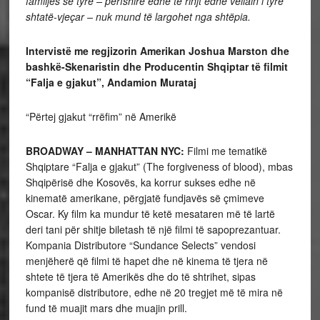
familjes së tyre – përfshirë edhe të rinjt edhe vëllain i tyre
shtatë-vjeçar – nuk mund të largohet nga shtëpia.
Intervistë me regjizorin Amerikan Joshua Marston dhe
bashkë-Skenaristin dhe Producentin Shqiptar të filmit
“Falja e gjakut”, Andamion Murataj
“Përtej gjakut “rrëfim” në Amerikë
BROADWAY – MANHATTAN NYC:
Filmi me tematikë
Shqiptare “Falja e gjakut” (The forgiveness of blood), mbas
Shqipërisë dhe Kosovës, ka korrur sukses edhe në
kinematë amerikane, përgjatë fundjavës së çmimeve
Oscar. Ky film ka mundur të ketë mesataren më të lartë
deri tani për shitje biletash të një filmi të sapoprezantuar.
Kompania Distributore “Sundance Selects” vendosi
menjëherë që filmi të hapet dhe në kinema të tjera në
shtete të tjera të Amerikës dhe do të shtrihet, sipas
kompanisë distributore, edhe në 20 tregjet më të mira në
fund të muajit mars dhe muajin prill.