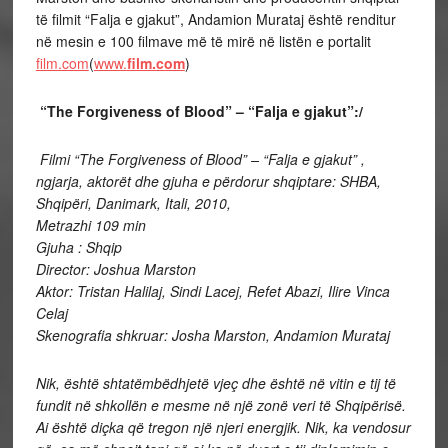
të filmit “Falja e gjakut”, Andamion Murataj është renditur
në mesin e 100 filmave më të mirë në listën e portalit
film.com
(
www.
film.com
)
“The Forgiveness of Blood” – “Falja e gjakut”:/
Filmi “The Forgiveness of Blood” – “Falja e gjakut” ,
ngjarja, aktorët dhe gjuha e përdorur shqiptare: SHBA,
Shqipëri, Danimark, Itali, 2010,
Metrazhi 109 min
Gjuha : Shqip
Director: Joshua Marston
Aktor: Tristan Halilaj, Sindi Lacej, Refet Abazi, Ilire Vinca
Celaj
Skenografia shkruar: Josha Marston, Andamion Murataj
Nik, është shtatëmbëdhjetë vjeç dhe është në vitin e tij të
fundit në shkollën e mesme në një zonë veri të Shqipërisë.
Ai është diçka që tregon një njeri energjik. Nik, ka vendosur