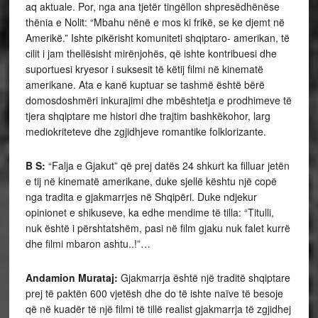
aq aktuale. Por, nga ana tjetër tingëllon shpresëdhënëse
thënia e Nolit: “Mbahu nënë e mos ki frikë, se ke djemt në
Amerikë.” Ishte pikërisht komuniteti shqiptaro- amerikan, të
cilit i jam thellësisht mirënjohës, që ishte kontribuesi dhe
suportuesi kryesor i suksesit të këtij filmi në kinematë
amerikane. Ata e kanë kuptuar se tashmë është bërë
domosdoshmëri inkurajimi dhe mbështetja e prodhimeve të
tjera shqiptare me histori dhe trajtim bashkëkohor, larg
mediokriteteve dhe zgjidhjeve romantike folklorizante.
B S:
“Falja e Gjakut” që prej datës 24 shkurt ka filluar jetën
e tij në kinematë amerikane, duke sjellë kështu një copë
nga tradita e gjakmarrjes në Shqipëri. Duke ndjekur
opinionet e shikuseve, ka edhe mendime të tilla: “Titulli,
nuk është i përshtatshëm, pasi në film gjaku nuk falet kurrë
dhe filmi mbaron ashtu..!”…
Andamion Murataj:
Gjakmarrja është një traditë shqiptare
prej të paktën 600 vjetësh dhe do të ishte naïve të besoje
që në kuadër të një filmi të tillë realist gjakmarrja të zgjidhej