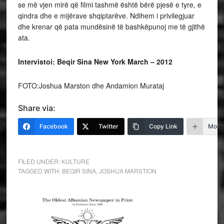
se më vjen mirë që filmi tashmë është bërë pjesë e tyre, e
qindra dhe e mijërave shqiptarëve. Ndihem i privilegjuar
dhe krenar që pata mundësinë të bashkëpunoj me të gjithë
ata.
Intervistoi: Beqir Sina New York March – 2012
FOTO:Joshua Marston dhe Andamion Murataj
Share via:
Facebook
Twitter
Copy Link
More
FILED UNDER:
KULTURE
TAGGED WITH:
BEQIR SINA
,
JOSHUA MARSTION