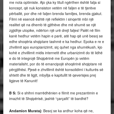
me nota optimiste. Ajo çka ky titull ngërthen është falja si
koncept, që nuk konsiston vetëm në faljen e të tjerëve
përballë, por dhe në faljen brenda familjes, brenda gjakut.
Filmi në esencë është një reflektim i sinqertë mbi një
realitet që na dhemb të gjithëve dhe më shumë se një
zgjidhje utopike, ndërton një urë drejt faljes! Palët në film
kanë hedhur vetëm hapin e parë, atë hap që unë besoj se
edhe shoqëria shqiptare tashmë e ka hedhur. Epoka e re e
zhvilimit apo europianizimit, siç quhet nga shumëkush, kjo
kohë e zhvillimit midis internetit dhe urbanizimit do të lidhë
e do të integrojë Shqipërinë me Europën jo vetëm
materialisht, por do të emancipojë shoqërinë shqiptare në
përgjithësi. Pjesë e zhvillimit është konsolidimi i kulturës së
shtetit dhe të ligjit, mbyllja e kapitullit të qeverisjes prej
ligjeve të Kanunit!
B S:
Si e shihni marrëdhënien e filmit me prezantimin e
imazhit të Shqipërisë, jashtë “çarçafit” të bardhë?
Andamion Murataj:
Besoj se ka ardhur koha që ne,