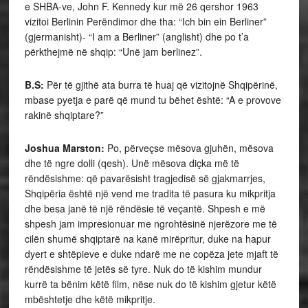
e SHBA-ve, John F. Kennedy kur më 26 qershor 1963
vizitoi Berlinin Perëndimor dhe tha: “Ich bin ein Berliner”
(gjermanisht)- “I am a Berliner” (anglisht) dhe po t’a
përkthejmë në shqip: “Unë jam berlinez”.
B.S:
Për të gjithë ata burra të huaj që vizitojnë Shqipërinë,
mbase pyetja e parë që mund tu bëhet është: “A e provove
rakinë shqiptare?”
Joshua Marston:
Po, përveçse mësova gjuhën, mësova
dhe të ngre dolli (qesh). Unë mësova diçka më të
rëndësishme: që pavarësisht tragjedisë së gjakmarrjes,
Shqipëria është një vend me tradita të pasura ku mikpritja
dhe besa janë të një rëndësie të veçantë. Shpesh e më
shpesh jam impresionuar me ngrohtësinë njerëzore me të
cilën shumë shqiptarë na kanë mirëpritur, duke na hapur
dyert e shtëpieve e duke ndarë me ne copëza jete mjaft të
rëndësishme të jetës së tyre. Nuk do të kishim mundur
kurrë ta bënim këtë film, nëse nuk do të kishim gjetur këtë
mbështetje dhe këtë mikpritje.