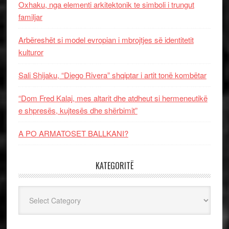
Oxhaku, nga elementi arkitektonik te simboli i trungut
familjar
Arbëreshët si model evropian i mbrojtjes së identitetit
kulturor
Sali Shijaku, “Diego Rivera” shqiptar i artit tonë kombëtar
“Dom Fred Kalaj, mes altarit dhe atdheut si hermeneutikë
e shpresës, kujtesës dhe shërbimit”
A PO ARMATOSET BALLKANI?
KATEGORITË
Kategoritë