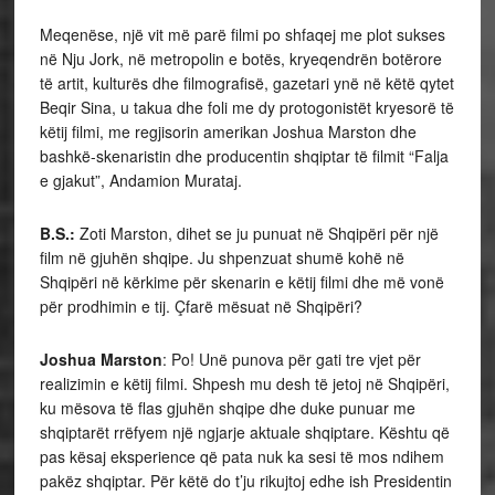
Meqenëse, një vit më parë filmi po shfaqej me plot sukses
në Nju Jork, në metropolin e botës, kryeqendrën botërore
të artit, kulturës dhe filmografisë, gazetari ynë në këtë qytet
Beqir Sina, u takua dhe foli me dy protogonistët kryesorë të
këtij filmi, me regjisorin amerikan Joshua Marston dhe
bashkë-skenaristin dhe producentin shqiptar të filmit “Falja
e gjakut”, Andamion Murataj.
B.S.:
Zoti Marston, dihet se ju punuat në Shqipëri për një
film në gjuhën shqipe. Ju shpenzuat shumë kohë në
Shqipëri në kërkime për skenarin e këtij filmi dhe më vonë
për prodhimin e tij. Çfarë mësuat në Shqipëri?
Joshua Marston
: Po! Unë punova për gati tre vjet për
realizimin e këtij filmi. Shpesh mu desh të jetoj në Shqipëri,
ku mësova të flas gjuhën shqipe dhe duke punuar me
shqiptarët rrëfyem një ngjarje aktuale shqiptare. Kështu që
pas kësaj eksperience që pata nuk ka sesi të mos ndihem
pakëz shqiptar. Për këtë do t’ju rikujtoj edhe ish Presidentin