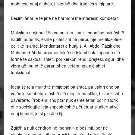
mohuese ndaj gjuhës, historisë dhe traditës shqiptare.
Besimi fetar le të jetë në harmoni me interesin kombëtar
Maksima e njohur “Pa vatan s’ka iman”, ndonëse nuk është
hadith autentik, është plotësisht në përputhje me filozofinë
politike islame. Mendimtarët e huaj, si Ali Abdel Razik dhe
Muhamed Abdu argumentojnë se Islami nuk imponon një
formë të caktuar shteti, por kërkon rend, drejtësi, siguri dhe
vlera që mund të garantohen vetëm nga një shtet
funksional.
Ideja se feja mund të mbijetojë pa shtet, pa ushtri dhe pa
vetëdije kombëtare është një utopi romantike, historikisht e
pavërtetë. Problemi shqiptar nuk është fetar, por historik
dhe sociologjik: feja shpesh është përjetuar si alternativë
ndaj kombit, jo si pjesë e tij.
Zgjidhja nuk qëndron në mohimin e besimit, por në
rikthimin e mendimit progresist shqiptar, ku feja është