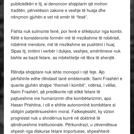
publicistikën e tij, ai denoncon shqiptarin që mohon
traditën, përvetëson zakone e veshje të huaja dhe
nënçmon gjuhën e vet në emër të “fesë”.
Fishta nuk sulmonte fenë, por fenë e shkëputur nga kombi.
Këtë e konsideronte formën më të rrezikshme të robërisë,
robërinë mendore, më të rrezikshme se pushtimi i huaj.
Sipas tij, imitimi i verbër i dukjes, veshjes, emërtimeve nuk
kishte as bazë fetare, as mbështetje në libra të shenjtë.
Rilindja shqiptare nuk ishte monopol i një feje. Ajo
përfshinte edhe rilindasit tanë emblematik: Sami Frashëri e
quante gjuhën shqipe “themeli i kombit”, ndërsa, i vëllai,
Naim Frashëri, që predikonte një etikë fetare të
pajtueshme me humanizmin dhe kombëtarizmin, apo
Hasan Prishtina, i cili e shihte autonominë kombëtare si
obligim patjetërsueshëm moral. Fatkeqësisht, ky vizion
progresist nuk u shndërrua kurrë në doktrinë të
qëndrueshme institucionale. Përkundrazi, u zëvendësua
shpesh nga diskurse fetare importuese, shpeshherë