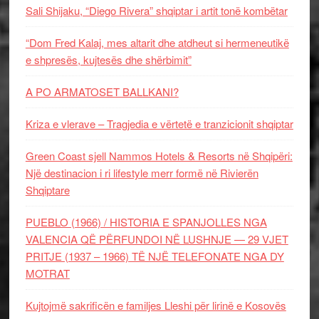
Sali Shijaku, “Diego Rivera” shqiptar i artit tonë kombëtar
“Dom Fred Kalaj, mes altarit dhe atdheut si hermeneutikë
e shpresës, kujtesës dhe shërbimit”
A PO ARMATOSET BALLKANI?
Kriza e vlerave – Tragjedia e vërtetë e tranzicionit shqiptar
Green Coast sjell Nammos Hotels & Resorts në Shqipëri:
Një destinacion i ri lifestyle merr formë në Rivierën
Shqiptare
PUEBLO (1966) / HISTORIA E SPANJOLLES NGA
VALENCIA QË PËRFUNDOI NË LUSHNJE — 29 VJET
PRITJE (1937 – 1966) TË NJË TELEFONATE NGA DY
MOTRAT
Kujtojmë sakrificën e familjes Lleshi për lirinë e Kosovës