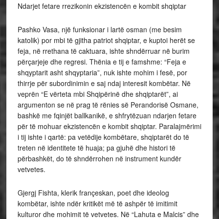
Ndarjet fetare rrezikonin ekzistencën e kombit shqiptar
Pashko Vasa, një funksionar i lartë osman (me besim
katolik) por mbi të gjitha patriot shqiptar, e kuptoi herët se
feja, në rrethana të caktuara, ishte shndërruar në burim
përçarjeje dhe regresi. Thënia e tij e famshme: “Feja e
shqyptarit asht shqyptaria”, nuk ishte mohim i fesë, por
thirrje për subordinimin e saj ndaj interesit kombëtar. Në
veprën “E vërteta mbi Shqipërinë dhe shqiptarët”, ai
argumenton se në prag të rënies së Perandorisë Osmane,
bashkë me fqinjët ballkanikë, e shfrytëzuan ndarjen fetare
për të mohuar ekzistencën e kombit shqiptar. Paralajmërimi
i tij ishte i qartë: pa vetëdije kombëtare, shqiptarët do të
treten në identitete të huaja; pa gjuhë dhe histori të
përbashkët, do të shndërrohen në instrument kundër
vetvetes.
Gjergj Fishta, klerik françeskan, poet dhe ideolog
kombëtar, ishte ndër kritikët më të ashpër të imitimit
kulturor dhe mohimit të vetvetes. Në “Lahuta e Malcis” dhe