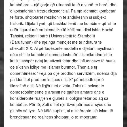
kombëtare – një çarje që rilindasit tanë e vunë re herët dhe
e konsideruan rrezik ekzistencial. Pa një identitet kombëtar
të fortë, shqiptarët rrezikonin të zhdukeshin si subjekt
historik. Dijetari ynë, që bashkoi fenë me kombin e që ishte
ndër figurat më emblematike të këtij mendimi ishte Hoxhë
Tahsini, rektori i parë i Universitetit të Stambollit
(Darülfünun) dhe një nga mendjet më të ndritura të
shekullit XIX. Ai përfaqësonte modelin e dijetarit mysliman
që e shihte kombin si domosdoshmëri historike dhe ishte
kritik i ashpër ndaj fanatizmit fetar dhe influencave të huaja
që s’kishin lidhje me Islamin burimor. Thënia e tij
domethënëse: “Feja pa dije prodhon servilizëm, ndërsa dija
pa identitet prodhon imitues mistik” përmbledh qartë
filozofinë e tij. Në ligjërimet e veta, Tahsini theksonte
domosdoshmërinë e arsimit në gjuhën amtare dhe e
konsideronte ruajtjen e gjuhës si obligim fetar po aq sa
kombëtar. Për të, Zoti u flet njerëzve përmes arsyes dhe
gjuhës së tyre. Në këtë kuptim, ai mishëronte një Islam të
brendësuar në realitetin shqiptar, jo të importuar.