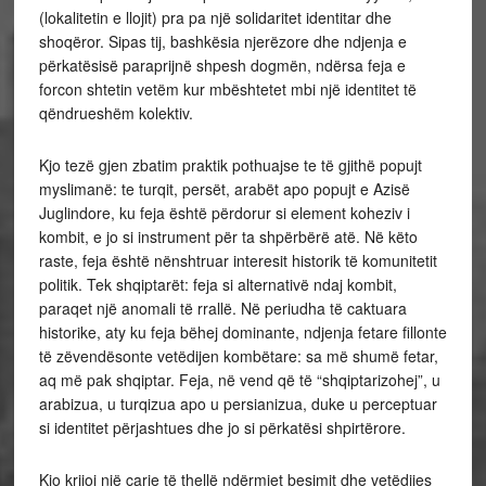
(lokalitetin e llojit) pra pa një solidaritet identitar dhe
shoqëror. Sipas tij, bashkësia njerëzore dhe ndjenja e
përkatësisë paraprijnë shpesh dogmën, ndërsa feja e
forcon shtetin vetëm kur mbështetet mbi një identitet të
qëndrueshëm kolektiv.
Kjo tezë gjen zbatim praktik pothuajse te të gjithë popujt
myslimanë: te turqit, persët, arabët apo popujt e Azisë
Juglindore, ku feja është përdorur si element koheziv i
kombit, e jo si instrument për ta shpërbërë atë. Në këto
raste, feja është nënshtruar interesit historik të komunitetit
politik. Tek shqiptarët: feja si alternativë ndaj kombit,
paraqet një anomali të rrallë. Në periudha të caktuara
historike, aty ku feja bëhej dominante, ndjenja fetare fillonte
të zëvendësonte vetëdijen kombëtare: sa më shumë fetar,
aq më pak shqiptar. Feja, në vend që të “shqiptarizohej”, u
arabizua, u turqizua apo u persianizua, duke u perceptuar
si identitet përjashtues dhe jo si përkatësi shpirtërore.
Kjo krijoi një çarje të thellë ndërmjet besimit dhe vetëdijes