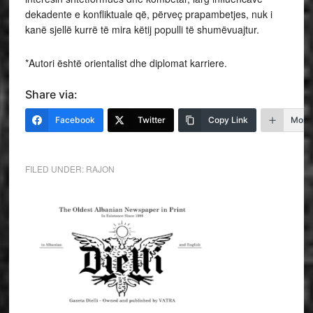
dekadente e konfliktuale që, përveç prapambetjes, nuk i
kanë sjellë kurrë të mira këtij populli të shumëvuajtur.
*Autori është orientalist dhe diplomat karriere.
Share via:
Facebook
Twitter
Copy Link
More
FILED UNDER:
RAJON