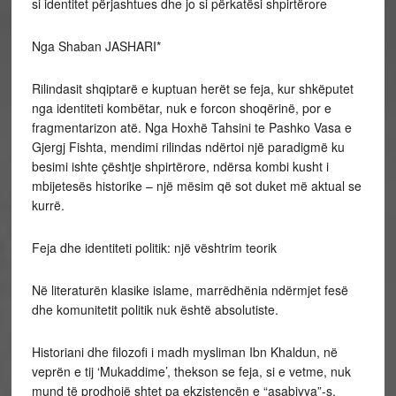
si identitet përjashtues dhe jo si përkatësi shpirtërore
Nga Shaban JASHARI*
Rilindasit shqiptarë e kuptuan herët se feja, kur shkëputet
nga identiteti kombëtar, nuk e forcon shoqërinë, por e
fragmentarizon atë. Nga Hoxhë Tahsini te Pashko Vasa e
Gjergj Fishta, mendimi rilindas ndërtoi një paradigmë ku
besimi ishte çështje shpirtërore, ndërsa kombi kusht i
mbijetesës historike – një mësim që sot duket më aktual se
kurrë.
Feja dhe identiteti politik: një vështrim teorik
Në literaturën klasike islame, marrëdhënia ndërmjet fesë
dhe komunitetit politik nuk është absolutiste.
Historiani dhe filozofi i madh mysliman Ibn Khaldun, në
veprën e tij ‘Mukaddime’, thekson se feja, si e vetme, nuk
mund të prodhojë shtet pa ekzistencën e “asabiyya”-s,