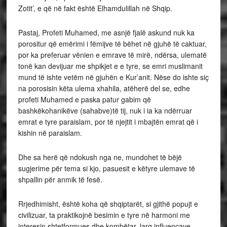
Zotit’, e që në fakt është Elhamdulillah në Shqip.
Pastaj, Profeti Muhamed, me asnjë fjalë askund nuk ka
porositur që emërimi i fëmijve të bëhet në gjuhë të caktuar,
por ka preferuar vënien e emrave të mirë, ndërsa, ulematë
tonë kan devijuar me shpikjet e e tyre, se emri muslimanit
mund të ishte vetëm në gjuhën e Kur’anit. Nëse do ishte siç
na porosisin këta ulema xhahila, atëherë del se, edhe
profeti Muhamed e paska patur gabim që
bashkëkohanikëve (sahabve)të tij, nuk i ia ka ndërruar
emrat e tyre paraislam, por të njejtit i mbajtën emrat që i
kishin në paraislam.
Dhe sa herë që ndokush nga ne, mundohet të bëjë
sugjerime për tema si kjo, pasuesit e këtyre ulemave të
shpallin për anmik të fesë.
Rrjedhimisht, është koha që shqiptarët, si gjithë popujt e
civilizuar, ta praktikojnë besimin e tyre në harmoni me
interesin shtetformues dhe kombëtar, larg influencave