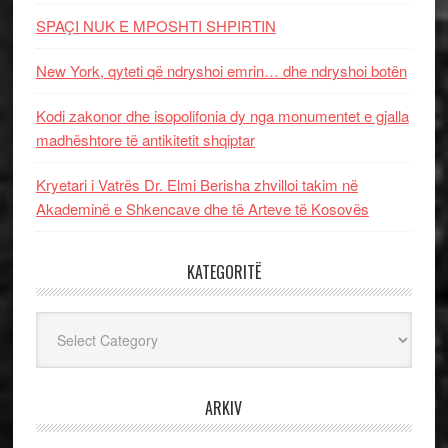
SPAÇI NUK E MPOSHTI SHPIRTIN
New York, qyteti që ndryshoi emrin… dhe ndryshoi botën
Kodi zakonor dhe isopolifonia dy nga monumentet e gjalla
madhështore të antikitetit shqiptar
Kryetari i Vatrës Dr. Elmi Berisha zhvilloi takim në
Akademinë e Shkencave dhe të Arteve të Kosovës
KATEGORITË
Kategoritë
ARKIV