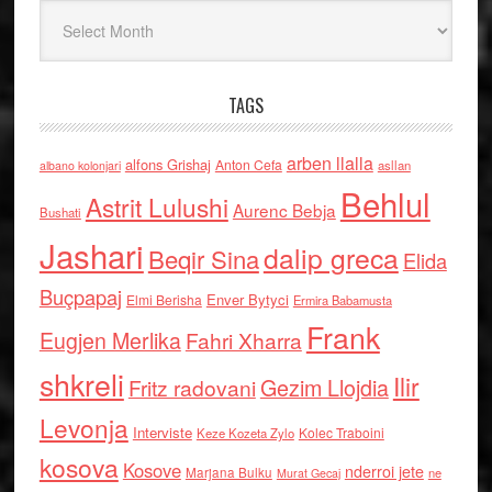
Arkiv
TAGS
arben llalla
alfons Grishaj
Anton Cefa
asllan
albano kolonjari
Behlul
Astrit Lulushi
Aurenc Bebja
Bushati
Jashari
dalip greca
Beqir Sina
Elida
Buçpapaj
Enver Bytyci
Elmi Berisha
Ermira Babamusta
Frank
Eugjen Merlika
Fahri Xharra
shkreli
Ilir
Gezim Llojdia
Fritz radovani
Levonja
Interviste
Kolec Traboini
Keze Kozeta Zylo
kosova
Kosove
nderroi jete
Marjana Bulku
ne
Murat Gecaj