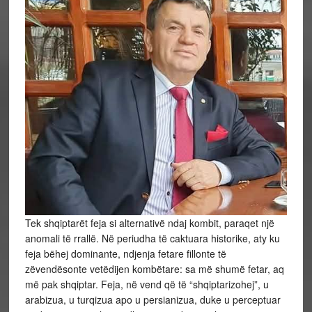
Tek shqiptarët feja si alternativë ndaj kombit, paraqet një
anomali të rrallë. Në periudha të caktuara historike, aty ku
feja bëhej dominante, ndjenja fetare fillonte të
zëvendësonte vetëdijen kombëtare: sa më shumë fetar, aq
më pak shqiptar. Feja, në vend që të “shqiptarizohej”, u
arabizua, u turqizua apo u persianizua, duke u perceptuar