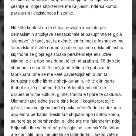
çështje e lidhjes shpirtërore me Krijuesin, ndërsa kombi
parakusht i ekzistencës historike.
Në këtë kontest do të shtoja nevojën imediate për
demaskimin shpikjeve sensacionale të pakuptimta të gjoja
‘ulemave’ të tanë, se, ta nxëmë, emërtimet e foshnjeve me
’emra islam’ është normë e patjersueshme e Islamit, ashtu
siç thonë se gjoja egzistuaka përshëndetje eksluzive
islame, e cila doemos duhet të jet në arabisht. Të dy këto
shembuj e shumë të tjerë, janë trillime të pabaza, të
fabrikuara, dhe se me këtë pavetëdijshëm duan ta
korrigjojnë edhe librin e shejt-kur’anin, në të cilin qartë
thuhet se, të gjithë ne, bijtë e Ademit jemi edhe të
dallueshëm me kulturë, gjuhë, tradita e tipare të caktuara.
Ulematë tanë edhe pse e dinë këtë, i keqinterpretojnë
gjërat, thua se gjuha jonë s’paska përshëndetje adekuate
apo emra përkatës. Besimtari shqiptar apo i cilitdo komb,
sa herë që të përshëndet, e lidhë ate me falënderim ndaj
Krijuesit, dhe sa herë që përgjigjet se ‘jam mirë’ i’a shton
ate me fjalë, apo me bindje se falënderimi i takon vetëm