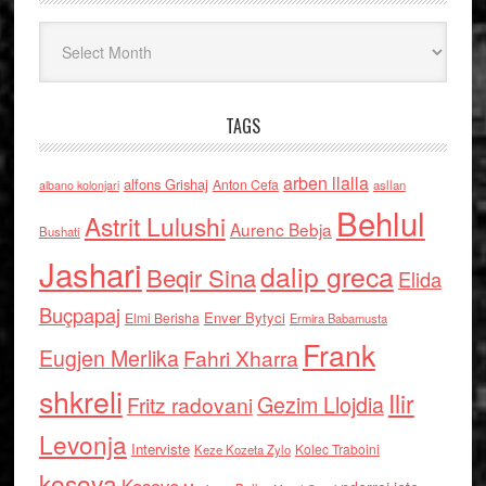
Arkiv
TAGS
arben llalla
alfons Grishaj
Anton Cefa
asllan
albano kolonjari
Behlul
Astrit Lulushi
Aurenc Bebja
Bushati
Jashari
dalip greca
Beqir Sina
Elida
Buçpapaj
Enver Bytyci
Elmi Berisha
Ermira Babamusta
Frank
Eugjen Merlika
Fahri Xharra
shkreli
Ilir
Gezim Llojdia
Fritz radovani
Levonja
Interviste
Kolec Traboini
Keze Kozeta Zylo
kosova