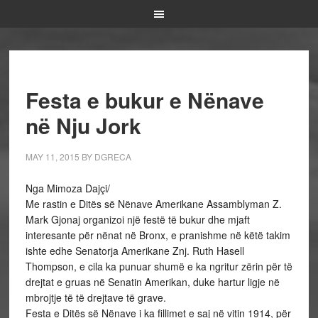
Festa e bukur e Nënave
në Nju Jork
MAY 11, 2015
BY
DGRECA
Nga Mimoza Dajçi/
Me rastin e Ditës së Nënave Amerikane Assamblyman Z.
Mark Gjonaj organizoi një festë të bukur dhe mjaft
interesante për nënat në Bronx, e pranishme në këtë takim
ishte edhe Senatorja Amerikane Znj. Ruth Hasell
Thompson, e cila ka punuar shumë e ka ngritur zërin për të
drejtat e gruas në Senatin Amerikan, duke hartur ligje në
mbrojtje të të drejtave të grave.
Festa e Ditës së Nënave i ka fillimet e saj në vitin 1914, për