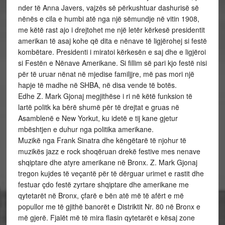
nder të Anna Javers, vajzës së përkushtuar dashurisë së
nënës e cila e humbi atë nga një sëmundje në vitin 1908,
me këtë rast ajo i drejtohet me një letër kërkesë presidentit
amerikan të asaj kohe që dita e nënave të ligjërohej si festë
kombëtare. Presidenti i miratoi kërkesën e saj dhe e ligjëroi
si Festën e Nënave Amerikane. Si fillim së pari kjo festë nisi
për të uruar nënat në mjedise familjjre, më pas mori një
hapje të madhe në SHBA, në disa vende të botës.
Edhe Z. Mark Gjonaj megjithëse i ri në këtë funksion të
lartë politk ka bërë shumë për të drejtat e gruas në
Asamblenë e New Yorkut, ku idetë e tij kane gjetur
mbështjen e duhur nga politika amerikane.
Muzikë nga Frank Sinatra dhe këngëtarë të njohur të
muzikës jazz e rock shoqëruan drekë festive mes nenave
shqiptare dhe atyre amerikane në Bronx. Z. Mark Gjonaj
tregon kujdes të veçantë për të dërguar urimet e rastit dhe
festuar çdo festë zyrtare shqiptare dhe amerikane me
qytetarët në Bronx, çfarë e bën atë më të afërt e më
popullor me të gjithë banorët e Distriktit Nr. 80 në Bronx e
më gjerë. Fjalët më të mira flasin qytetarët e kësaj zone