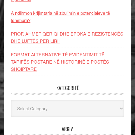
A ndihmon krijimtaria në zbulimin e potencialeve të
fshehura?
PROF. AHMET QERIQI DHE EPOKA E REZISTENCЁS
DHE LUFTЁS PЁR LIRI!
FORMAT ALTERNATIVE TË EVIDENTIMIT TË
TARIFËS POSTARE NË HISTORINË E POSTËS
SHQIPTARE
KATEGORITË
Kategoritë
ARKIV