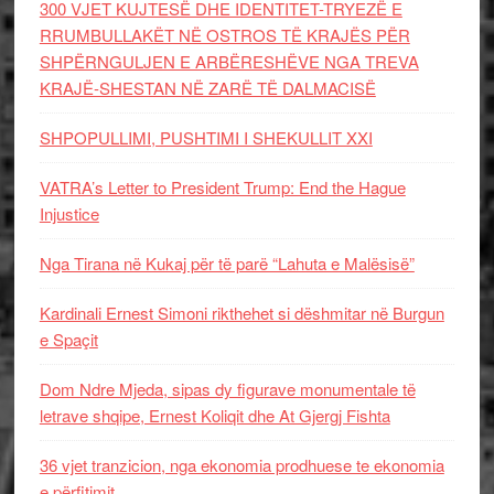
300 VJET KUJTESË DHE IDENTITET-TRYEZË E
RRUMBULLAKËT NË OSTROS TË KRAJËS PËR
SHPËRNGULJEN E ARBËRESHËVE NGA TREVA
KRAJË-SHESTAN NË ZARË TË DALMACISË
SHPOPULLIMI, PUSHTIMI I SHEKULLIT XXI
VATRA’s Letter to President Trump: End the Hague
Injustice
Nga Tirana në Kukaj për të parë “Lahuta e Malësisë”
Kardinali Ernest Simoni rikthehet si dëshmitar në Burgun
e Spaçit
Dom Ndre Mjeda, sipas dy figurave monumentale të
letrave shqipe, Ernest Koliqit dhe At Gjergj Fishta
36 vjet tranzicion, nga ekonomia prodhuese te ekonomia
e përfitimit