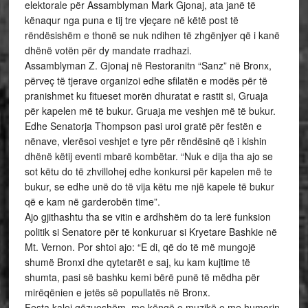
elektorale për Assamblyman Mark Gjonaj, ata janë të
kënaqur nga puna e tij tre vjeçare në këtë post të
rëndësishëm e thonë se nuk ndihen të zhgënjyer që i kanë
dhënë votën për dy mandate rradhazi.
Assamblyman Z. Gjonaj në Restoranitn “Sanz” në Bronx,
përveç të tjerave organizoi edhe sfilatën e modës për të
pranishmet ku fitueset morën dhuratat e rastit si, Gruaja
për kapelen më të bukur. Gruaja me veshjen më të bukur.
Edhe Senatorja Thompson pasi uroi gratë për festën e
nënave, vlerësoi veshjet e tyre për rëndësinë që i kishin
dhënë këtij eventi mbarë kombëtar. “Nuk e dija tha ajo se
sot këtu do të zhvillohej edhe konkursi për kapelen më te
bukur, se edhe unë do të vija këtu me një kapele të bukur
që e kam në garderobën time”.
Ajo gjithashtu tha se vitin e ardhshëm do ta lerë funksion
politik si Senatore për të konkuruar si Kryetare Bashkie në
Mt. Vernon. Por shtoi ajo: “E di, që do të më mungojë
shumë Bronxi dhe qytetarët e saj, ku kam kujtime të
shumta, pasi së bashku kemi bërë punë të mëdha për
mirëqënien e jetës së popullatës në Bronx.
Festa kaloi gëzueshëm, me këngë e muzikë e me humorin