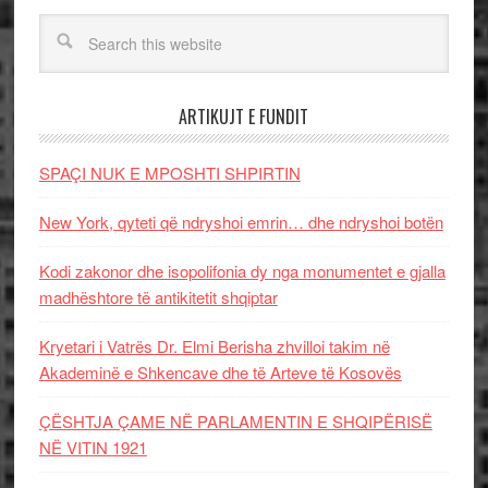
ARTIKUJT E FUNDIT
SPAÇI NUK E MPOSHTI SHPIRTIN
New York, qyteti që ndryshoi emrin… dhe ndryshoi botën
Kodi zakonor dhe isopolifonia dy nga monumentet e gjalla
madhështore të antikitetit shqiptar
Kryetari i Vatrës Dr. Elmi Berisha zhvilloi takim në
Akademinë e Shkencave dhe të Arteve të Kosovës
ÇËSHTJA ÇAME NË PARLAMENTIN E SHQIPËRISË
NË VITIN 1921