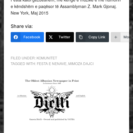
e këndshëm e paqësor të Assamblyman Z. Mark Gjonaj.
New York, Maj 2015
Share via:
Facebook
Twitter
Copy Link
More
FILED UNDER:
KOMUNITET
TAGGED WITH:
FESTA E NENAVE
,
MIMOZA DAJCI