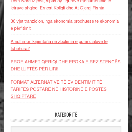
Dom Ndre Mjeda, sipas dy figurave monumentale të
letrave shqipe, Ernest Koliqit dhe At Gjergj Fishta
36 vjet tranzicion, nga ekonomia prodhuese te ekonomia
e përfitimit
A ndihmon krijimtaria në zbulimin e potencialeve të
fshehura?
PROF. AHMET QERIQI DHE EPOKA E REZISTENCЁS
DHE LUFTЁS PЁR LIRI!
FORMAT ALTERNATIVE TË EVIDENTIMIT TË
TARIFËS POSTARE NË HISTORINË E POSTËS
SHQIPTARE
KATEGORITË
Kategoritë