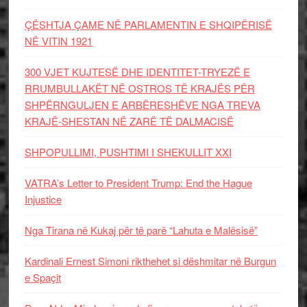
ÇËSHTJA ÇAME NË PARLAMENTIN E SHQIPËRISË
NË VITIN 1921
300 VJET KUJTESË DHE IDENTITET-TRYEZË E
RRUMBULLAKËT NË OSTROS TË KRAJËS PËR
SHPËRNGULJEN E ARBËRESHËVE NGA TREVA
KRAJË-SHESTAN NË ZARË TË DALMACISË
SHPOPULLIMI, PUSHTIMI I SHEKULLIT XXI
VATRA’s Letter to President Trump: End the Hague
Injustice
Nga Tirana në Kukaj për të parë “Lahuta e Malësisë”
Kardinali Ernest Simoni rikthehet si dëshmitar në Burgun
e Spaçit