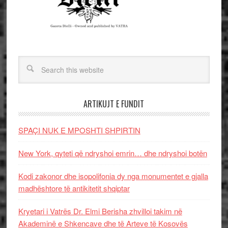
ARTIKUJT E FUNDIT
SPAÇI NUK E MPOSHTI SHPIRTIN
New York, qyteti që ndryshoi emrin… dhe ndryshoi botën
Kodi zakonor dhe isopolifonia dy nga monumentet e gjalla
madhështore të antikitetit shqiptar
Kryetari i Vatrës Dr. Elmi Berisha zhvilloi takim në
Akademinë e Shkencave dhe të Arteve të Kosovës