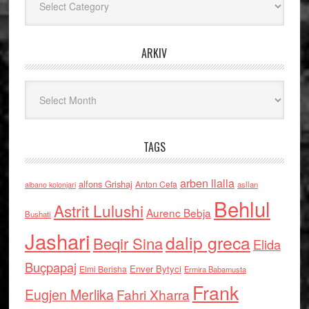
ARKIV
Arkiv
TAGS
arben llalla
alfons Grishaj
Anton Cefa
asllan
albano kolonjari
Behlul
Astrit Lulushi
Aurenc Bebja
Bushati
Jashari
dalip greca
Beqir Sina
Elida
Buçpapaj
Enver Bytyci
Elmi Berisha
Ermira Babamusta
Frank
Eugjen Merlika
Fahri Xharra