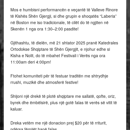
Mos e humbisni performancën e veçantë të Valleve Rinore
të Kishës Shën Gjergji, si dhe grupin e shoqatës “Laberia”
në Boston me iso tradicionale, të cilët do të ngjiten në
Skenën 1 nga ora 1:30–2:00 pasdite!
Gjithashtu, të dielën, më 21 shtator 2025 pranë Katedrales
Ortodokse Shqiptare të Shën Gjergjit, e njohur edhe si
Kisha e Nolit, do të mbahet Festivali i Verës nga ora
11:00am deri 4:00pm!
Ftohet komuniteti për të festuar traditën me shtrydhje
rrushi, muzikë dhe atmosferë festive!
Shijoni një drekë të plotë shqiptare me sallatë, qofte, oriz,
byrek dhe ëmbëlsirë, plus një gotë falas të verës së vitit të
kaluar.
Dreka vetëm me një donacion prej $20 për të rriturit,
ndërsa fëmijët hanë falas.