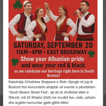
Katedralja Ortodokse Shqiptare e Shën Gjergjit në jug të
Bostonit fton komunitetin shqiptar në eventin e përvitshëm
“South Boston Street Fest”, që do të zhvillohet ditën e
Shtunë, më 20 Shtator 2025 me muzikë live, valle, ushqim
dhe argëtim komunitar gjatë gjithë ditës!