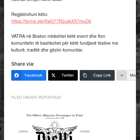
Regjistrohuni këtu:
https://forms.gle/KwG77R2uskXX7muD6
VATRA në Boston mbështet këtë event dhe fton
komunitetin të bashkohet për këtë fundjavë festive me
kulturë, traditë dhe gëzim komunitar.
Share via:
Facebook
Twitter
Copy Link
More
FILED UNDER:
REPORTAZH