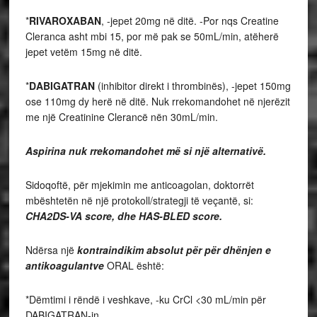
*
RIVAROXABAN
, -jepet 20mg në ditë. -Por nqs Creatine
Cleranca asht mbi 15, por më pak se 50mL/min, atëherë
jepet vetëm 15mg në ditë.
*
DABIGATRAN
(inhibitor direkt i thrombinës), -jepet 150mg
ose 110mg dy herë në ditë. Nuk rrekomandohet në njerëzit
me një Creatinine Clerancë nën 30mL/min.
Aspirina nuk rrekomandohet më si një alternativë.
Sidoqoftë, për mjekimin me anticoagolan, doktorrët
mbështetën në një protokoll/strategji të veçantë, si:
CHA2DS-VA score, dhe HAS-BLED score.
Ndërsa një
kontraindikim absolut për për dhënjen e
antikoagulantve
ORAL është:
*Dëmtimi i rëndë i veshkave, -ku CrCl <30 mL/min për
DABIGATRAN-in,