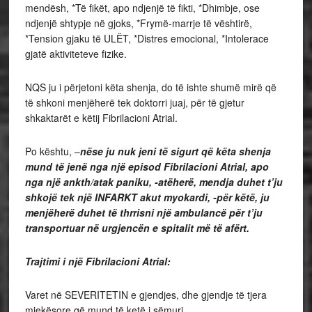
mendësh, *Të fikët, apo ndjenjë të fikti, *Dhimbje, ose
ndjenjë shtypje në gjoks, *Frymë-marrje të vështirë,
*Tension gjaku të ULËT, *Distres emocional, *Intolerace
gjatë aktiviteteve fizike.
NQS ju i përjetoni këta shenja, do të ishte shumë mirë që
të shkoni menjëherë tek doktorri juaj, për të gjetur
shkaktarët e këtij Fibrilacioni Atrial.
Po kështu, –
nëse ju nuk jeni të sigurt që këta shenja
mund të jenë nga një episod Fibrilacioni Atrial, apo
nga një ankth/atak paniku, -atëherë, mendja duhet t’ju
shkojë tek një INFARKT akut myokardi, -për këtë, ju
menjëherë duhet të thrrisni një ambulancë për t’ju
transportuar në urgjencën e spitalit më të afërt.
Trajtimi i një Fibrilacioni Atrial:
Varet në SEVERITETIN e gjendjes, dhe gjendje të tjera
mjekësore që mund të ketë i sëmuri