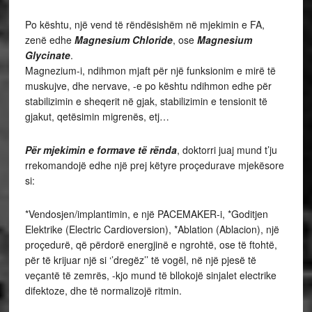
Po kështu, një vend të rëndësishëm në mjekimin e FA,
zenë edhe
Magnesium Chloride
, ose
Magnesium
Glycinate
.
Magnezium-i, ndihmon mjaft për një funksionim e mirë të
muskujve, dhe nervave, -e po kështu ndihmon edhe për
stabilizimin e sheqerit në gjak, stabilizimin e tensionit të
gjakut, qetësimin migrenës, etj…
Për mjekimin e formave të rënda
, doktorri juaj mund t’ju
rrekomandojë edhe një prej këtyre proçedurave mjekësore
si:
*Vendosjen/implantimin, e një PACEMAKER-i, *Goditjen
Elektrike (Electric Cardioversion), *Ablation (Ablacion), një
proçedurë, që përdorë energjinë e ngrohtë, ose të ftohtë,
për të krijuar një si ‘’dregëz’’ të vogël, në një pjesë të
veçantë të zemrës, -kjo mund të bllokojë sinjalet electrike
difektoze, dhe të normalizojë ritmin.