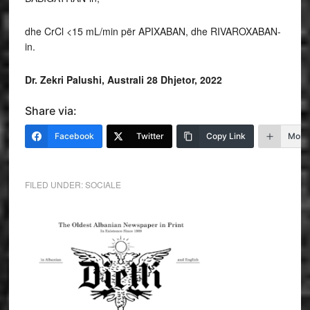
dhe CrCl <15 mL/min për APIXABAN, dhe RIVAROXABAN-
in.
Dr. Zekri Palushi, Australi 28 Dhjetor, 2022
Share via:
Facebook
Twitter
Copy Link
More
FILED UNDER:
SOCIALE