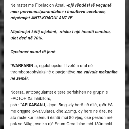
Në rastet me Fibrilacion Atrial,
-një rëndësi të veçantë
merr prevenimi/parandalimi i Insulteve cerebrale,
nëpërmjet ANTI-KOAGULANTVE.
Nëpërmjet këtij mjekimi, -rrisku i një insulti cerebra,
ulet deri në 70%.
Opsionet mund të jenë
:
*
WARFARIN
-a, ngelet opsioni i vetëm oral në
thromboprophylaksinë e pacjentëve
me valvula mekanike
në zemër.
Ndërsa, antcoagulantët e tjerë përfshihen në grupin e
FACTOR Xa inhibitors,
psh.: *
APIXABAN
-i, -jepet 5mg -dy herë në ditë, (për FA
me origjinë jo-valvulare), dhe 2.5mg, dy herë në ditë, në
ato raste kur i sëmuri është mbi 80 vjeç, ose peshon më
pak se 60kg, ose ka një Seum Creatinine mbi 130nmol/L.