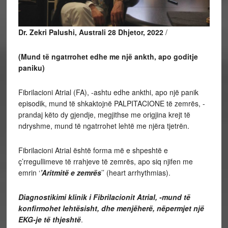
Dr. Zekri Palushi, Australi 28 Dhjetor, 2022
/
(Mund të ngatrrohet edhe me një ankth, apo goditje
paniku)
Fibrilacioni Atrial (FA), -ashtu edhe ankthi, apo një panik
episodik, mund të shkaktojnë PALPITACIONE të zemrës, -
prandaj këto dy gjendje, megjithse me origjina krejt të
ndryshme, mund të ngatrrohet lehtë me njëra tjetrën.
Fibrilacioni Atrial është forma më e shpeshtë e
ç’rregullimeve të rrahjeve të zemrës, apo siq njifen me
emrin ‘
’Aritmitë e zemrës
’’ (heart arrhythmias).
Diagnostikimi klinik i Fibrilacionit Atrial, -mund të
konfirmohet lehtësisht, dhe menjëherë, nëpermjet një
EKG-je të thjeshtë
.