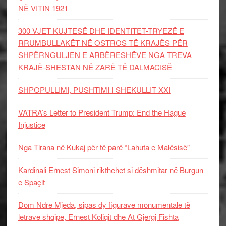
NË VITIN 1921
300 VJET KUJTESË DHE IDENTITET-TRYEZË E
RRUMBULLAKËT NË OSTROS TË KRAJËS PËR
SHPËRNGULJEN E ARBËRESHËVE NGA TREVA
KRAJË-SHESTAN NË ZARË TË DALMACISË
SHPOPULLIMI, PUSHTIMI I SHEKULLIT XXI
VATRA’s Letter to President Trump: End the Hague
Injustice
Nga Tirana në Kukaj për të parë “Lahuta e Malësisë”
Kardinali Ernest Simoni rikthehet si dëshmitar në Burgun
e Spaçit
Dom Ndre Mjeda, sipas dy figurave monumentale të
letrave shqipe, Ernest Koliqit dhe At Gjergj Fishta