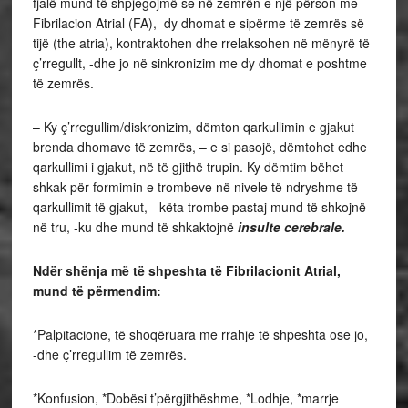
fjalë mund të shpjegojmë se në zemrën e një përson me
Fibrilacion Atrial (FA), dy dhomat e sipërme të zemrës së
tijë (the atria), kontraktohen dhe rrelaksohen në mënyrë të
ç’rregullt, -dhe jo në sinkronizim me dy dhomat e poshtme
të zemrës.
– Ky ç’rregullim/diskronizim, dëmton qarkullimin e gjakut
brenda dhomave të zemrës, – e si pasojë, dëmtohet edhe
qarkullimi i gjakut, në të gjithë trupin. Ky dëmtim bëhet
shkak për formimin e trombeve në nivele të ndryshme të
qarkullimit të gjakut, -këta trombe pastaj mund të shkojnë
në tru, -ku dhe mund të shkaktojnë
insulte cerebrale.
Ndër shënja më të shpeshta të Fibrilacionit Atrial,
mund të përmendim:
*Palpitacione, të shoqëruara me rrahje të shpeshta ose jo,
-dhe ç’rregullim të zemrës.
*Konfusion, *Dobësi t’përgjithëshme, *Lodhje, *marrje