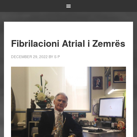
Fibrilacioni Atrial i Zemrës
DECEMBER 29, 2022
BY
S P