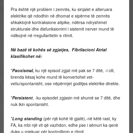
Pra është një problem i zemrës, ku sinjalet e alteruara
elektrike që ndodhin në dhomat e sipërme të zemrës
shkaktojnë kontraksione atipike, ndërsa ndryshimet
strukturale dhe disfunksionimi i sistemit nerver mund të
ndikojnë në rregullaritetin e ritmit.
Në bazë të kohës së zgjatjes, Fibrilacioni Atrial
klasifikohet në:
*
Paoxismal,
ku një episod zgjat më pak se 7 ditë, -i cili,
brenda kësaj kohe mund të konvertohet vet-
vetiu/spontanisht, ose nëpërmjet goditjes elektrike direkte.
*
Persistent
, -ku episodet zgjasin më shumë se 7 ditë, dhe
nuk ikin spontanisht.
*
Long standing
(për një kohë të gjatë),-në këtë rast, ky
FA, ka mbi një vit që vazhdon, edhe pse i sëmuri ka qenë
duke u mjekuar për kontrollimin e ritmit.