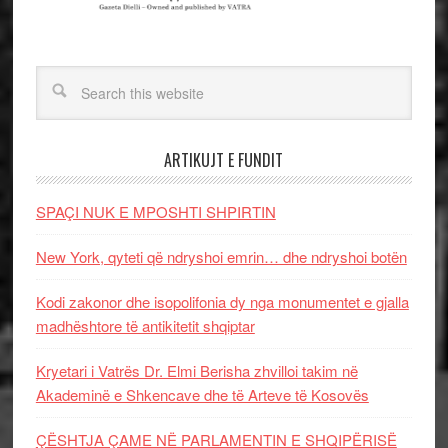
ARTIKUJT E FUNDIT
SPAÇI NUK E MPOSHTI SHPIRTIN
New York, qyteti që ndryshoi emrin… dhe ndryshoi botën
Kodi zakonor dhe isopolifonia dy nga monumentet e gjalla
madhështore të antikitetit shqiptar
Kryetari i Vatrës Dr. Elmi Berisha zhvilloi takim në
Akademinë e Shkencave dhe të Arteve të Kosovës
ÇËSHTJA ÇAME NË PARLAMENTIN E SHQIPËRISË