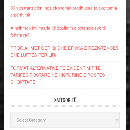
36 vjet tranzicion, nga ekonomia prodhuese te ekonomia
e përfitimit
A ndihmon krijimtaria në zbulimin e potencialeve të
fshehura?
PROF. AHMET QERIQI DHE EPOKA E REZISTENCЁS
DHE LUFTЁS PЁR LIRI!
FORMAT ALTERNATIVE TË EVIDENTIMIT TË
TARIFËS POSTARE NË HISTORINË E POSTËS
SHQIPTARE
KATEGORITË
Kategoritë