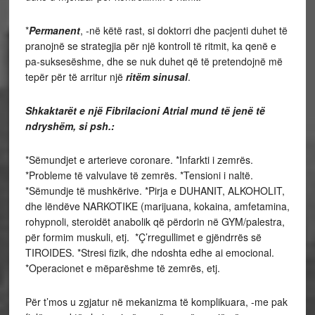
*
Permanent
, -në këtë rast, si doktorri dhe pacjenti duhet të
pranojnë se strategjia për një kontroll të ritmit, ka qenë e
pa-suksesëshme, dhe se nuk duhet që të pretendojnë më
tepër për të arritur një
ritëm sinusal
.
Shkaktarët e një Fibrilacioni Atrial mund të jenë të
ndryshëm, si psh.:
*Sëmundjet e arterieve coronare. *Infarkti i zemrës.
*Probleme të valvulave të zemrës. *Tensioni i naltë.
*Sëmundje të mushkërive. *Pirja e DUHANIT, ALKOHOLIT,
dhe lëndëve NARKOTIKE (marijuana, kokaina, amfetamina,
rohypnoli, steroidët anabolik që përdorin në GYM/palestra,
për formim muskuli, etj. *Ç’rregullimet e gjëndrrës së
TIROIDES. *Stresi fizik, dhe ndoshta edhe ai emocional.
*Operacionet e mëparëshme të zemrës, etj.
Për t’mos u zgjatur në mekanizma të komplikuara, -me pak