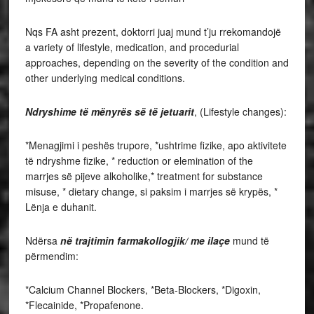
Nqs FA asht prezent, doktorri juaj mund t’ju rrekomandojë
a variety of lifestyle, medication, and procedurial
approaches, depending on the severity of the condition and
other underlying medical conditions.
Ndryshime të mënyrës së të jetuarit
, (Lifestyle changes):
*Menagjimi i peshës trupore, *ushtrime fizike, apo aktivitete
të ndryshme fizike, * reduction or elemination of the
marrjes së pijeve alkoholike,* treatment for substance
misuse, * dietary change, si paksim i marrjes së krypës, *
Lënja e duhanit.
Ndërsa
në trajtimin farmakollogjik/ me ilaçe
mund të
përmendim:
*Calcium Channel Blockers, *Beta-Blockers, *Digoxin,
*Flecainide, *Propafenone.