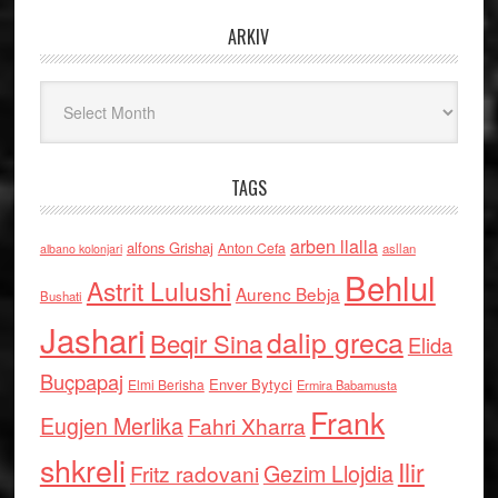
ARKIV
Arkiv
TAGS
arben llalla
alfons Grishaj
Anton Cefa
asllan
albano kolonjari
Behlul
Astrit Lulushi
Aurenc Bebja
Bushati
Jashari
dalip greca
Beqir Sina
Elida
Buçpapaj
Enver Bytyci
Elmi Berisha
Ermira Babamusta
Frank
Eugjen Merlika
Fahri Xharra
shkreli
Ilir
Gezim Llojdia
Fritz radovani