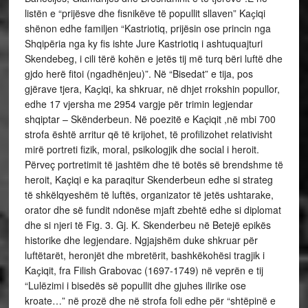
listën e “prijësve dhe fisnikëve të popullit sllaven” Kaҫiqi
shënon edhe familjen “Kastriotiq, prijësin ose princin nga
Shqipëria nga ky fis ishte Jure Kastriotiq i ashtuquajturi
Skendebeg, i cili tërë kohën e jetës tij më turq bëri luftë dhe
gjdo herë fitoi (ngadhënjeu)”. Në “Bisedat” e tija, pos
gjërave tjera, Kaҫiqi, ka shkruar, në dhjet rrokshin popullor,
edhe 17 vjersha me 2954 vargje për trimin legjendar
shqiptar – Skënderbeun. Në poezitë e Kaçiqit ,në mbi 700
strofa është arritur që të krijohet, të profilizohet relativisht
mirë portreti fizik, moral, psikologjik dhe social i heroit.
Përveç portretimit të jashtëm dhe të botës së brendshme të
heroit, Kaçiqi e ka paraqitur Skenderbeun edhe si strateg
të shkëlqyeshëm të luftës, organizator të jetës ushtarake,
orator dhe së fundit ndonëse mjaft zbehtë edhe si diplomat
dhe si njeri të Fig. 3. Gj. K. Skenderbeu në Betejë epikës
historike dhe legjendare. Ngjajshëm duke shkruar për
luftëtarët, heronjët dhe mbretërit, bashkëkohësi tragjik i
Kaҫiqit, fra Filish Grabovac (1697-1749) në veprën e tij
“Lulëzimi i bisedës së popullit dhe gjuhes ilirike ose
kroate…” në prozë dhe në strofa foli edhe për “shtëpinë e