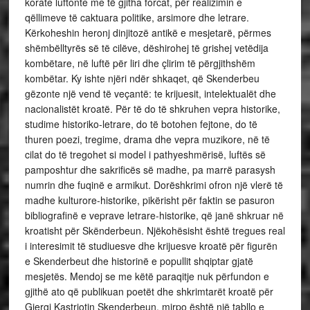
korate luftonte me të gjitha forcat, për realizimin e
qëllimeve të caktuara politike, arsimore dhe letrare.
Kërkoheshin heronj dinjitozë antikë e mesjetarë, përmes
shëmbëlltyrës së të cilëve, dëshirohej të grishej vetëdija
kombëtare, në luftë për liri dhe çlirim të përgjithshëm
kombëtar. Ky ishte njëri ndër shkaqet, që Skenderbeu
gëzonte një vend të veçantë: te krijuesit, intelektualët dhe
nacionalistët kroatë. Për të do të shkruhen vepra historike,
studime historiko-letrare, do të botohen fejtone, do të
thuren poezi, tregime, drama dhe vepra muzikore, në të
cilat do të tregohet si model i pathyeshmërisë, luftës së
pamposhtur dhe sakrificës së madhe, pa marrë parasysh
numrin dhe fuqinë e armikut. Dorëshkrimi ofron një vlerë të
madhe kulturore-historike, pikërisht për faktin se pasuron
bibliografinë e veprave letrare-historike, që janë shkruar në
kroatisht për Skënderbeun. Njëkohësisht është tregues real
i interesimit të studiuesve dhe krijuesve kroatë për figurën
e Skenderbeut dhe historinë e popullit shqiptar gjatë
mesjetës. Mendoj se me këtë paraqitje nuk përfundon e
gjithë ato që publikuan poetët dhe shkrimtarët kroatë për
Gjergj Kastriotin Skenderbeun, mirpo është një tabllo e