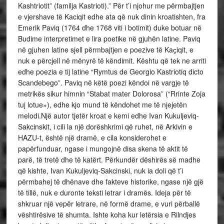
Kashtriotit” (familja Kastrioti).” Për t’i njohur me përmbajtjen
e vjershave të Kaciqit edhe ata që nuk dinin kroatishten, fra
Emerik Paviq (1764 dhe 1768 viti i botimit) duke botuar në
Budime interpretimet e lira poetike në gjuhën latine. Paviq
në gjuhen latine sjell përmbajtjen e poezive të Kaҫiqit, e
nuk e përcjell në mënyrë të këndimit. Kështu që tek ne arriti
edhe poezia e tij latine “Rymtus de Georgio Kastriotiq dicto
Scandebego”. Paviq në këtë poezi këndoi në vargje të
metrikës sikur himnin “Stabat mater Dolorosa” (“Rrinte Zoja
tuj lotue»), edhe kjo mund të këndohet me të njejetën
melodi.Një autor tjetër kroat e kemi edhe Ivan Kukuljeviq-
Sakcinskit, i cili la një dorëshkrimi që ruhet, në Arkivin e
HAZU-t, është një dramë, e cila konsiderohet e
papërfunduar, ngase i mungojnë disa skena të aktit të
parë, të tretë dhe të katërt. Përkundër dëshirës së madhe
që kishte, Ivan Kukuljeviq-Sakcinski, nuk ia doli që t’i
përmbahej të dhënave dhe fakteve historike, ngase një gjë
të tillë, nuk e duronte teksti letrar i dramës. Ideja për të
shkruar një vepër letrare, në formë drame, e vuri përballë
vështirësive të shumta. Ishte koha kur letërsia e Rilndjes