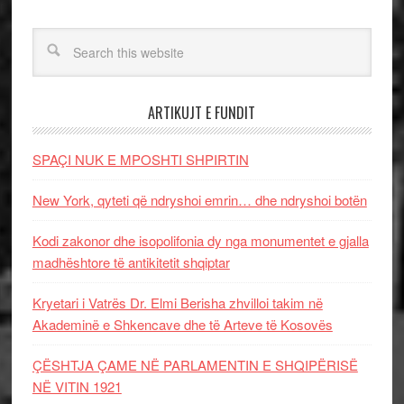
ARTIKUJT E FUNDIT
SPAÇI NUK E MPOSHTI SHPIRTIN
New York, qyteti që ndryshoi emrin… dhe ndryshoi botën
Kodi zakonor dhe isopolifonia dy nga monumentet e gjalla
madhështore të antikitetit shqiptar
Kryetari i Vatrës Dr. Elmi Berisha zhvilloi takim në
Akademinë e Shkencave dhe të Arteve të Kosovës
ÇËSHTJA ÇAME NË PARLAMENTIN E SHQIPËRISË
NË VITIN 1921