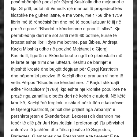
pesëmbëdhjetë poezi për Gjergj Kastriotin dhe mejdanet e
tija. Si prift, botoi në Venedik një manual të propedeutikës
filozofike në gjuhën latine, e më vonë, më 1756 dhe 1759
librin më të rëndësishëm dhe më të popullarizuar të tij në
prozë e poezi “Bisedat e këndeshme e popullit sllav”. Kjo
përmbledhje deri me sot arriti rreth 60 botime, kurse te
kroatët është libri i dytë me botime, pas Biblës. Andreja
Kaҫiq Mioshiq edhe në poezinë Mejdanet e Gjergj
Kastriotit, figurën e Skënderbeut e ngrit në piedestalin më
të lartë të një trimi dhe luftëtari. Kështu që barinjët e
thjeshtë kroatë dhe bujqët dëgjuan për Gjergj Kastriotin
dhe nëpermjet poezive të Kaҫiqit dhe e pranuan si hero të
vetin.Përpos “Bisedës se këndeshme…” Kaҫiqi shkruajti
edhe “Korablicën”(1760), kjo është një kronikë popullore në
prozë nga zanafilla e botës deri në kohën e autorit. Në këtë
kronikë, Kaҫiqi “në tregimin e shkurt për luftën e kalorësve
të Gjeregj Kastriotit, princit dhe prijësit nga Arbanija” e
përshkroi jetën e Skenderbeut. Lexuesi i cili dëshiron më
tepër të dijë për Juri Kastriotiqin i preferon që t’ju përvishet
autorëve të jashtëm dhe “disa pjesëve të Sagredes,
Barlecijes, Giamarijes dhe Breshaninit e të tjerëve”.E në