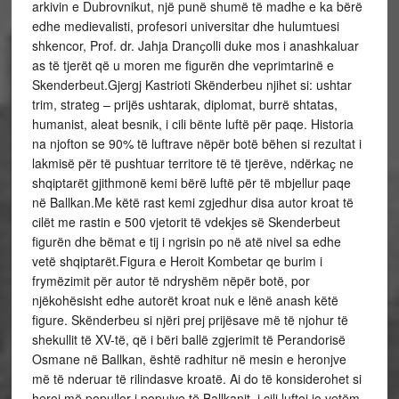
arkivin e Dubrovnikut, një punë shumë të madhe e ka bërë
edhe medievalisti, profesori universitar dhe hulumtuesi
shkencor, Prof. dr. Jahja Dranҫolli duke mos i anashkaluar
as të tjerët që u moren me figurën dhe veprimtarinë e
Skenderbeut.Gjergj Kastrioti Skënderbeu njihet si: ushtar
trim, strateg – prijës ushtarak, diplomat, burrë shtatas,
humanist, aleat besnik, i cili bënte luftë për paqe. Historia
na njofton se 90% të luftrave nëpër botë bëhen si rezultat i
lakmisë për të pushtuar territore të të tjerëve, ndërkaҫ ne
shqiptarët gjithmonë kemi bërë luftë për të mbjellur paqe
në Ballkan.Me këtë rast kemi zgjedhur disa autor kroat të
cilët me rastin e 500 vjetorit të vdekjes së Skenderbeut
figurën dhe bëmat e tij i ngrisin po në atë nivel sa edhe
vetë shqiptarët.Figura e Heroit Kombetar qe burim i
frymëzimit për autor të ndryshëm nëpër botë, por
njëkohësisht edhe autorët kroat nuk e lënë anash këtë
figure. Skënderbeu si njëri prej prijësave më të njohur të
shekullit të XV-të, që i bëri ballë zgjerimit të Perandorisë
Osmane në Ballkan, është radhitur në mesin e heronjve
më të nderuar të rilindasve kroatë. Ai do të konsiderohet si
heroi më popullor i popujve të Ballkanit, i cili luftoi jo vetëm