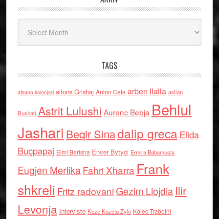
Arkiv
TAGS
arben llalla
alfons Grishaj
Anton Cefa
asllan
albano kolonjari
Behlul
Astrit Lulushi
Aurenc Bebja
Bushati
Jashari
dalip greca
Beqir Sina
Elida
Buçpapaj
Enver Bytyci
Elmi Berisha
Ermira Babamusta
Frank
Eugjen Merlika
Fahri Xharra
shkreli
Ilir
Gezim Llojdia
Fritz radovani
Levonja
Interviste
Kolec Traboini
Keze Kozeta Zylo