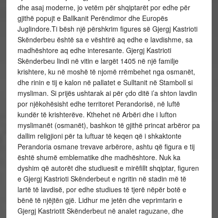
dhe asaj moderne, jo vetëm për shqiptarët por edhe për
gjithë popujt e Ballkanit Perëndimor dhe Europës
Juglindore.Ti bësh një përshkrim figures së Gjergj Kastrioti
Skënderbeu është sa e vështirë aq edhe e lavdishme, sa
madhështore aq edhe interesante. Gjergj Kastrioti
Skënderbeu lindi në vitin e largët 1405 në një familje
krishtere, ku në moshë të njomë rrëmbehet nga osmanët,
dhe rinin e tij e kalon në pallatet e Sulltanit në Stamboll si
mysliman. Si prijës ushtarak ai për ҫdo ditë i’a shton lavdin
por njëkohësisht edhe territoret Perandorisë, në luftë
kundër të krishterëve. Kthehet në Arbëri dhe i lufton
myslimanët (osmanët), bashkon të gjithë princat arbëror pa
dallim religjioni për ta luftuar të keqen që i shkaktonte
Perandoria osmane trevave arbërore, ashtu që figura e tij
është shumë emblematike dhe madhështore. Nuk ka
dyshim që autorët dhe studiuesit e mirëfillt shqiptar, figuren
e Gjergj Kastrioti Skënderbeut e ngritin në stadin më të
lartë të lavdisë, por edhe studiues të tjerë nëpër botë e
bënë të njëjtën gjë. Lidhur me jetën dhe veprimtarin e
Gjergj Kastriotit Skënderbeut në analet raguzane, dhe