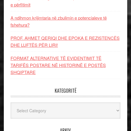
e përfitimit
A ndihmon krijimtaria në zbulimin e potencialeve të
fshehura?
PROF. AHMET QERIQI DHE EPOKA E REZISTENCЁS
DHE LUFTЁS PЁR LIRI!
FORMAT ALTERNATIVE TË EVIDENTIMIT TË
TARIFËS POSTARE NË HISTORINË E POSTËS
SHQIPTARE
KATEGORITË
Kategoritë
ARKIV