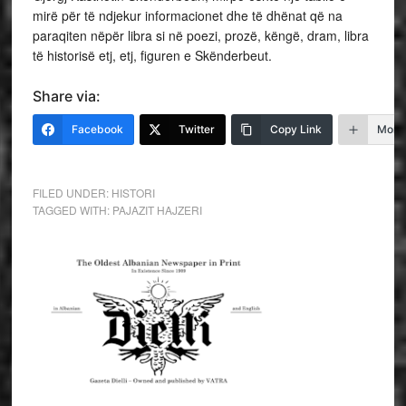
mirë për të ndjekur informacionet dhe të dhënat që na
paraqiten nëpër libra si në poezi, prozë, këngë, dram, libra
të historisë etj, etj, figuren e Skënderbeut.
Share via:
Facebook
Twitter
Copy Link
More
FILED UNDER:
HISTORI
TAGGED WITH:
PAJAZIT HAJZERI