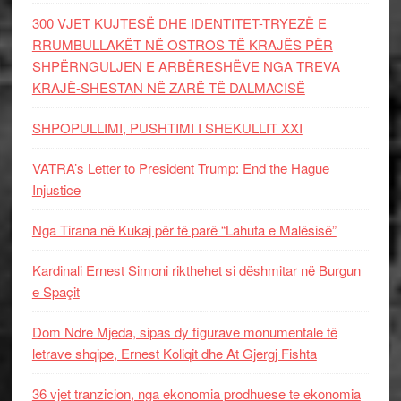
300 VJET KUJTESË DHE IDENTITET-TRYEZË E
RRUMBULLAKËT NË OSTROS TË KRAJËS PËR
SHPËRNGULJEN E ARBËRESHËVE NGA TREVA
KRAJË-SHESTAN NË ZARË TË DALMACISË
SHPOPULLIMI, PUSHTIMI I SHEKULLIT XXI
VATRA’s Letter to President Trump: End the Hague
Injustice
Nga Tirana në Kukaj për të parë “Lahuta e Malësisë”
Kardinali Ernest Simoni rikthehet si dëshmitar në Burgun
e Spaçit
Dom Ndre Mjeda, sipas dy figurave monumentale të
letrave shqipe, Ernest Koliqit dhe At Gjergj Fishta
36 vjet tranzicion, nga ekonomia prodhuese te ekonomia