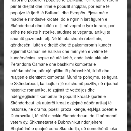
për të drejtat dhe lirinë e popullit shqiptar, por edhe të
popujve të tjerë të Ballkanit dhe Evropës. Pjesa më e
madhe e rilindasve kroatë, do e ngrinin lart figurën e
Skënderbeut dhe luftën e tij, në veprat e tyre letrare, por
edhe në tekste historike, studime të veçanta, artikuj të
shumtë gazetash, etj. Në të, ata shohin rebelimin,
qëndresën, luftën e drejtë dhe të pakompromis kundër
zgjerimit Osman në Ballkan dhe mënyrën e vetme të
kundërvënies, sepse në atë kohë, ende ishte aktuale
Perandoria Osmane dhe bashkimi kombëtar e
ndërkombëtar, për një qëllim të përbashkët, lirinë dhe
ruajtjen e identitetit kombëtar! Mund të pohojmë, se figura
e Skënderbeut, ka luajtur një rol shumë pozitiv, në rrjedhat
historike romantike, të zgjimit të vetëdijes dhe
ndërgjegjësimit kombëtar të popullit kroat.Figurën e
Skënderbeut tek autorët kroat e gjejmë nëpër artikuj të
historisë, në drama, poezi, proza, këngë, etj.Nga poetët e
Dubrovnikut, të cilët e cekin Skenderbeun, do t’i përmendi
vetëm dy. Shkrimetarët e Dubrovnikut ndonjëherë
Shqipërinë e quajnë edhe Skenderija, që domethënë toka