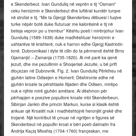
e Skenderbeut. Ivan Gunduliq në veprën e tij “Osmani”
ceku heroizmin e Skenderbeut dhe luftërat kundër turqve
në strofat e tij. “Me ta Gjergji Skenderbeu dëbuesi i fuqive
turke nëpër botë duke fluturuar me kalorësinë e tij në
beteja vepron po u trembur” Kështu poeti i mirënjohur Ivan
Gunduliq (1589-1638) duke madhështuar heroizmin e
ushtarëve të krishterë, nuk e harron edhe Gjergj Kastriotin
tonë. Dubrovnikasi i dyte të cilin do ta përmendi është Brno
Gjamanjić – Zamanja (1735-1820). Ai më parë ka qenë
jezuit, dhe me pezullimin e Shoqerisë Jezuite, u bë prift
dioҫezan në Dubrovnik. Fig. 2. Ivan Gunduliq Përktheu në
gjuhën latine Odisejen e Homerit. Dëshironte edhe në
gjuhën kroate ta përshtaste Ilijaden dhe Odisen, mirëpo
nuk e njihte mirë gjuhën amëtare. Ai dëshmon për
përhapjen e poezive popullore kroate mbi Skenderbeun,
Sibinjan Jankin dhe princin Markun, kurse si klasik është
ankuar që Kroatët nuk i madhështojnë heronjët grekë dhe
trojanë. Një kontribut të ҫmuar në ngritjen e figures së
Skenderbeut në popullin kroat e bëri poeti dalmatin fra
Andrija Kaҫiq Mioshiq (1704-1760) françeskan, me